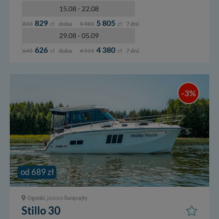
15.08 - 22.08
829
5 805
855
zł
doba
5 985
zł
7 dni
29.08 - 05.09
626
4 380
645
zł
doba
4 515
zł
7 dni
-3%
od 689 zł
Ogonki
, jezioro
Święcajty
Stillo 30