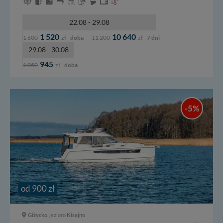
22.08 - 29.08
1 520
10 640
1 600
zł
doba
11 200
zł
7 dni
29.08 - 30.08
945
1 050
zł
doba
-5%
od 900 zł
Giżycko
, jezioro
Kisajno