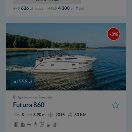
626
4 380
645
zł
doba
4 515
zł
7 dni
-3%
od 558 zł
Ogonki
, jezioro
Święcajty
Futura 860
8
8,90 m
2015
33 KM