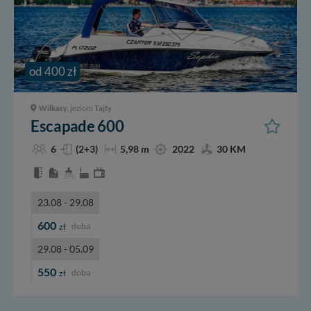
od 400 zł
Wilkasy
, jezioro
Tajty
Escapade 600
6
(2+3)
5,98 m
2022
30 KM
23.08 - 29.08
600
doba
zł
29.08 - 05.09
550
doba
zł