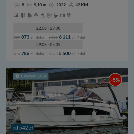
8
9,10 m
2022
42 KM
22.08 - 29.08
873
6 111
900
zł
doba
6 300
zł
7 dni
29.08 - 05.09
786
5 500
810
zł
doba
5 670
zł
7 dni
UPRAWNIENIA
-5%
od 542 zł