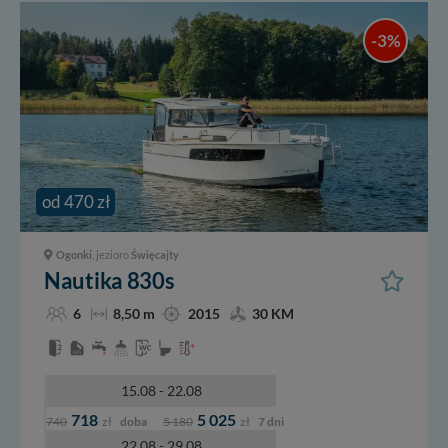
-3%
od 470 zł
Ogonki
, jezioro
Święcajty
Nautika 830s
6
8,50 m
2015
30 KM
15.08 - 22.08
718
5 025
740
zł
doba
5 180
zł
7 dni
22.08 - 29.08