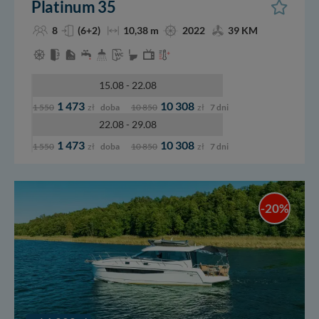
Platinum 35
8
(6+2)
10,38 m
2022
39 KM
15.08 - 22.08
1 473
10 308
1 550
zł
doba
10 850
zł
7 dni
22.08 - 29.08
1 473
10 308
1 550
zł
doba
10 850
zł
7 dni
-20%