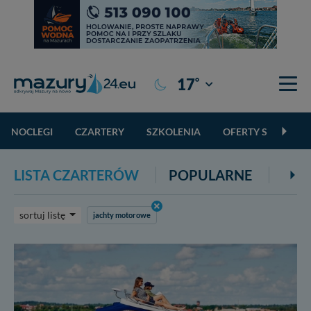
°
17
Giżycko
NOCLEGI
CZARTERY
SZKOLENIA
OFERTY SPECJALN
LISTA CZARTERÓW
POPULARNE
Z R
sortuj listę
jachty motorowe