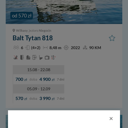
od 570 zł
Wilkasy
, jezioro
Niegocin
Balt Tytan 818
6
(4+2)
8,48 m
2022
90 KM
15.08 - 22.08
700
4 900
doba
7 dni
zł
zł
05.09 - 12.09
570
3 990
doba
7 dni
zł
zł
×
-5%