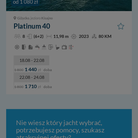
od 1 080 zł
Giżycko
, jezioro
Kisajno
Platinum 40
8
(6+2)
11,98 m
2023
80 KM
18.08 - 22.08
1 440
1 800
zł
doba
22.08 - 24.08
1 710
1 800
zł
doba
Nie wiesz który jacht wybrać,
potrzebujesz pomocy, szukasz
atrakcyjnej oferty?