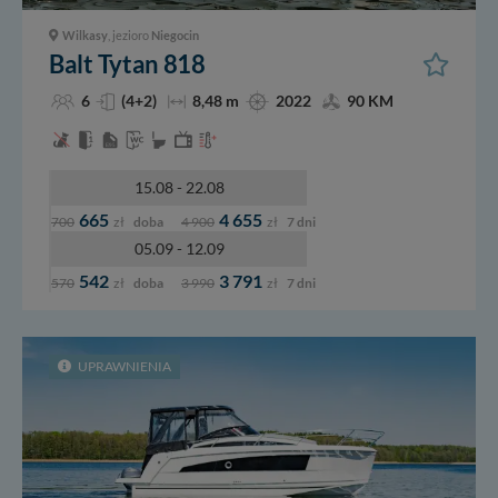
Wilkasy
, jezioro
Niegocin
Balt Tytan 818
6
(4+2)
8,48 m
2022
90 KM
15.08 - 22.08
665
4 655
700
zł
doba
4 900
zł
7 dni
05.09 - 12.09
542
3 791
570
zł
doba
3 990
zł
7 dni
UPRAWNIENIA