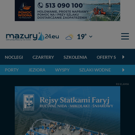
°
19
Giżycko
NOCLEGI
CZARTERY
SZKOLENIA
OFERTY SPECJALN
PORTY
JEZIORA
WYSPY
SZLAKI WODNE
SZLAK
REKLAMA