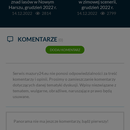
znad lasów w Nowym
w zimowej scenerii,
Harszu, grudzień 2022 r.
grudzień 2022 r.
14.12.2022
2814
14.12.2022
2799
KOMENTARZE
(0)
DODAJ KOMENTARZ
Serwis mazury24.eu nie ponosi odpowiedzialności za treść
komentarzy i opinii. Prosimy o zamieszczanie komentarzy
dotyczących danej tematyki dyskusji. Wpisy niezwiązane z
tematem, wulgarne, obraźliwe, naruszające prawo będą
usuwane.
Panorama nie ma jeszcze komentarzy, bądź pierwszy!