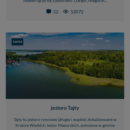
Akwen łączy się z jeziorami: Dargin, Niegocin...
22
52072
SWJM
jezioro Tajty
Tajty to jezioro rynnowe (długie i wąskie) zlokalizowane w
Krainie Wielkich Jezior Mazurskich, położone w gminie