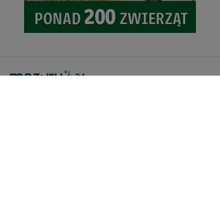
Portal Turystyczny mazury24.eu
tel. 608 490 111 (Info)
info@mazury24.eu - formularz kontaktowy.
Wydawca Kreacja, ul. Wiejska 17, 11-500 Giżycko
Informacje o serwisie
Patronaty medialne
Pliki do pobrania
Regulamin serwisu
Polityka prywatności
Kamery on-line a Rodo
Noclegi - współpraca
Czartery on-line - współpraca
Cennik serwisu mazury24.eu
Praca
Kontakt
Kredyt hipoteczny dla firm
mazury24.eu (c) 2018-2026. Wykorzystywanie materiałów, zdjęć zawartych na