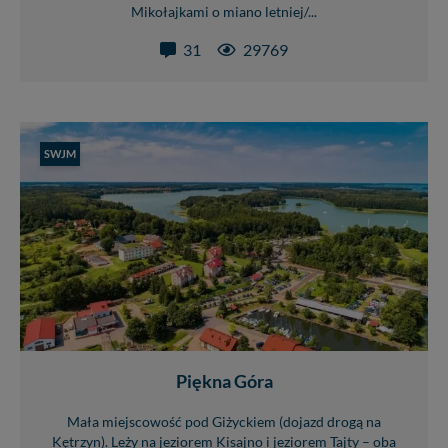
tych plików - w pewnych przypadkach nie możemy tego
Mikołajkami o miano letniej/...
zrobić za Ciebie.
31
29769
Dziękujemy, i życzmy miłego odkrywania Mazur na
nowo...
SWJM
Piękna Góra
Mała miejscowość pod Giżyckiem (dojazd drogą na
Kętrzyn). Leży na jeziorem Kisajno i jeziorem Tajty – oba