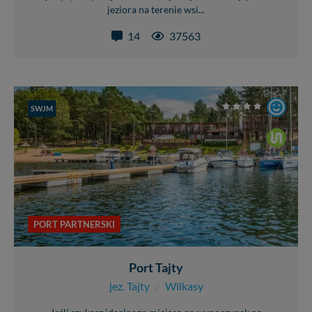
jeziora na terenie wsi...
14
37563
SWJM
PORT PARTNERSKI
Port Tajty
jez. Tajty
/
Wilkasy