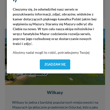
ilością zagłębień...
Cieszymy się, że odwiedziłeś nasz serwis w
31
54385
poszukiwaniu informacji, zdjęć, obrazów, widoków z
kamer dotyczących pięknego kawałka Polski jakim bez
wątpienia są Mazury. Staramy się Mazury odkryć dla
Ciebie na nowo. W tym celu nasza ekipa miłośników i
wręcz fanatyków Mazur codziennie rozwija serwis,
SWJM
poprzez jego rozbudowę oraz dostarczanie nowych
treści i zdj
ęć.
Abyśmy nadal mogli to robić, potrzebujemy Twojej
zgody, dzięki której, będziemy mogli elementy serwisu
dostosować do Twoich preferencji. Twoje dane (w tym
ZGADZAM SIĘ
pliki cookies) będą zapisywane w celu usprawnienia
serwisu (zapamiętywanie pozycji na mapach, ostatnie
wyszukania, ulubione miejsca, logowania, itp).
Bezpieczeństwo Twoich danych jest dla nas
priorytetowe, bez poinformowania Ciebie nie będziemy
Wilkasy
zmieniać zakresu naszych uprawnień. Twoje dane są u
nas bezpieczne, jeśli masz wątpliwości co do naszych
intencji, zawsze możesz wycofać swoją zgodę. Więcej
Wilkasy to jedna z bardziej popularnych miejscowości na
informacji uzyskach w naszej
Polityce Prywatności
.
Mazurach (praktycznie przedmieście Giżycka), która jako