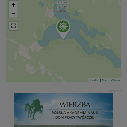
+
−
Leaflet
|
Mazury24.eu
REKLAMA