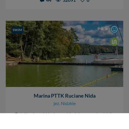
SWJM
Marina PTTK Ruciane Nida
jez. Nidzkie
To już koniec wód żeglownych i szlaku, przynajmniej dla
jachtów motorowych. Ten port to końcowy przystanek na
szlaku Wielkich...