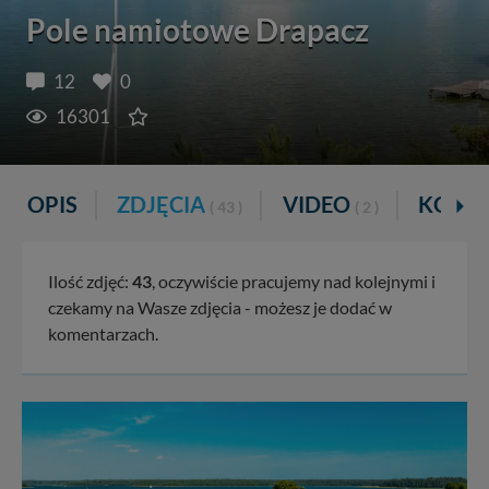
Pole namiotowe Drapacz
12
0
16301
OPIS
ZDJĘCIA
VIDEO
KOME
( 43 )
( 2 )
Ilość zdjęć:
43
, oczywiście pracujemy nad kolejnymi i
czekamy na Wasze zdjęcia - możesz je dodać w
komentarzach.