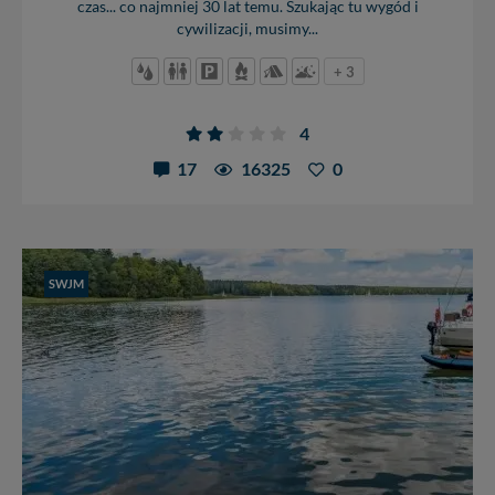
czas... co najmniej 30 lat temu. Szukając tu wygód i
cywilizacji, musimy...
+ 3
4
17
16325
0
SWJM