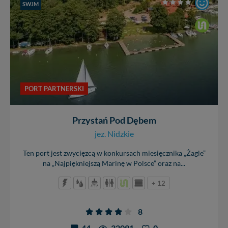
SWJM
PORT PARTNERSKI
Przystań Pod Dębem
jez. Nidzkie
Ten port jest zwycięzcą w konkursach miesięcznika „Żagle”
na „Najpiękniejszą Marinę w Polsce” oraz na...
+ 12
8
44
32091
0