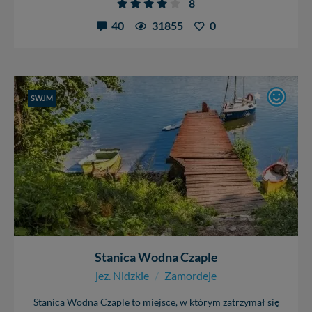
8
40
31855
0
SWJM
Stanica Wodna Czaple
jez. Nidzkie
/
Zamordeje
Stanica Wodna Czaple to miejsce, w którym zatrzymał się