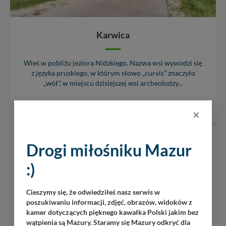
Karwica
Wieś w pobliżu jeziora Nidzkiego. Nazwa wsi wywodzi się
z języka pruskiego, w którym słowo „curvis” znaczyło
„wół”, w miejscu dzisiejszej wsi archeolodzy...
×
REKLAMA
Drogi miłośniku Mazur
:)
Cieszymy się, że odwiedziłeś nasz serwis w
poszukiwaniu informacji, zdjęć, obrazów, widoków z
kamer dotyczących pięknego kawałka Polski jakim bez
wątpienia są Mazury. Staramy się Mazury odkryć dla