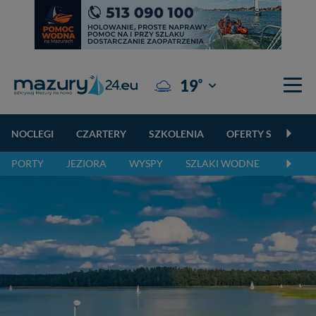
°
19
Giżycko
NOCLEGI
CZARTERY
SZKOLENIA
OFERTY SPECJALN
PORTY
JEZIORA
WYSPY
SZLAKI WODNE
SZLAK