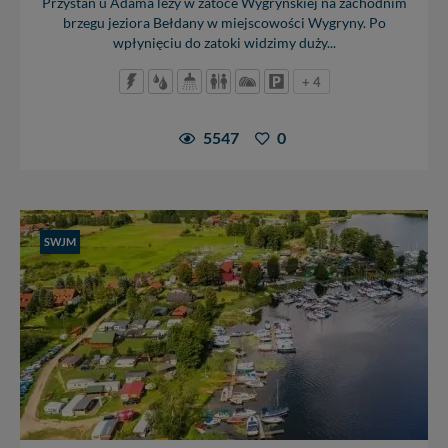
Przystań u Adama leży w zatoce Wygryńskiej na zachodnim
brzegu jeziora Bełdany w miejscowości Wygryny. Po
wpłynięciu do zatoki widzimy duży...
+ 4
5547
0
SWJM