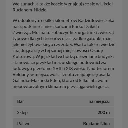
Wejsunach, a także kościoły znajdujące się w Ukcie i
Rucianem-Nidzie.
W oddalonym o kilka kilometrów Kadzidłowie czeka
nas spotkanie z mieszkańcami Parku Dzikich
Zwierząt. Można tu zobaczyć liczne gatunki zwierząt
typowe dla tych terenów oraz rzadkie gatunki, m.in.
jelenie Dybowskiego czy żubry. Warto także zwiedzić
znajdująca się w tej samej miejscowości Osadę
Kulturową. W jej skład wchodzą drewniane budynki
stanowiące przykład mazurskiego budownictwa
ludowego przełomu XVIII i XIX wieku. Nad Jeziorem
Bełdany, w miejscowości Iznota znajduje się osada
Galindia-Mazurski Eden, która od kilku lat swoim
niepowtarzalnym klimatem przyciąga wielu gości.
Bar
na miejscu
Sklep
200 m
Paliwo
Ruciane Nida