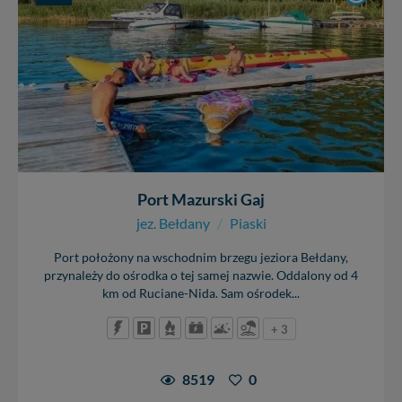
Port Mazurski Gaj
jez. Bełdany
/
Piaski
Port położony na wschodnim brzegu jeziora Bełdany,
przynależy do ośrodka o tej samej nazwie. Oddalony od 4
km od Ruciane-Nida. Sam ośrodek...
+ 3
8519
0