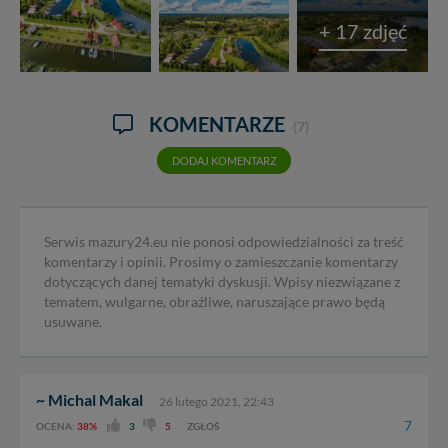
+ 17 zdjęć
KOMENTARZE
(7)
DODAJ KOMENTARZ
Serwis mazury24.eu nie ponosi odpowiedzialności za treść
komentarzy i opinii. Prosimy o zamieszczanie komentarzy
dotyczących danej tematyki dyskusji. Wpisy niezwiązane z
tematem, wulgarne, obraźliwe, naruszające prawo będą
usuwane.
~ Michal Makal
26 lutego 2021, 22:43
7
OCENA:
38%
3
5
ZGŁOŚ