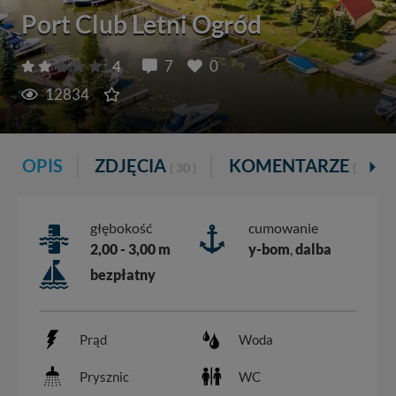
Port Club Letni Ogród
4
7
0
12834
OPIS
ZDJĘCIA
KOMENTARZE
( 30 )
( 7 )
głębokość
cumowanie
2,00 - 3,00 m
y-bom
,
dalba
bezpłatny
Prąd
Woda
Prysznic
WC