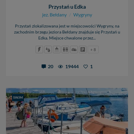
Przystań u Edka
jez. Bełdany
/
Wygryny
Przystań zlokalizowana jest w miejscowości Wygryny, na
zachodnim brzegu jeziora Bełdany znajduje się Przystań u
Edka. Miejsce chwalone przez...
+ 8
20
19444
1
SWJM