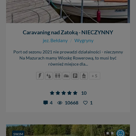
Caravaning nad Zatoką - NIECZYNNY
jez. Bełdany
/
Wygryny
Port od sezonu 2021 nie prowadzi działalności - nieczynny
Na Mazurach mamy Wioskę Rowerową, to musi być
również miejsce dla...
+ 5
10
4
10668
1
SWJM