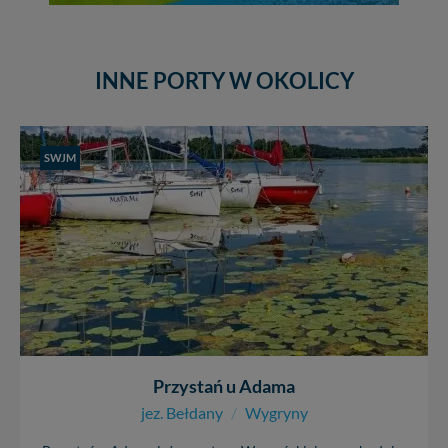
INNE PORTY W OKOLICY
SWJM
Przystań u Adama
jez. Bełdany
/
Wygryny