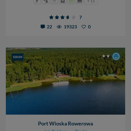
+ 11
7
22
19323
0
SWJM
Port Wioska Rowerowa