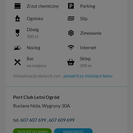
Zrzut chemiczny
Parking
Ognisko
Slip
Dźwig
Zimowanie
300 zł
Nocleg
Internet
Bar
Sklep
na miejscu
200 m
Aktualizacja danych, cen -
ponad trzy miesiące temu
Port Club Letni Ogród
Ruciane Nida, Wygryny 30A
tel.
607 607 699
,
607 609 699
PRZEJDŹ DO WWW
WIADOMOŚĆ