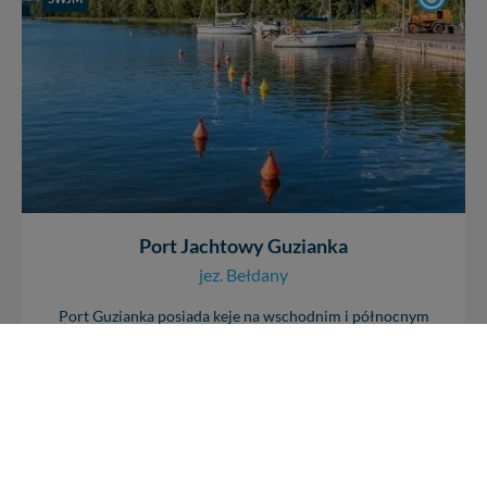
Port Jachtowy Guzianka
jez. Bełdany
Port Guzianka posiada keje na wschodnim i północnym
brzegu jeziora Bełdany. Jest jednym z trzech portów gdzie
można zacumować i...
+ 9
27
12105
0