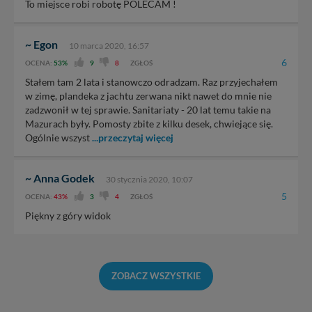
To miejsce robi robotę POLECAM !
~ Egon
10 marca 2020, 16:57
6
OCENA:
53%
9
8
ZGŁOŚ
Stałem tam 2 lata i stanowczo odradzam. Raz przyjechałem
w zimę, plandeka z jachtu zerwana nikt nawet do mnie nie
zadzwonił w tej sprawie. Sanitariaty - 20 lat temu takie na
Mazurach były. Pomosty zbite z kilku desek, chwiejące się.
Ogólnie wszyst
...przeczytaj więcej
~ Anna Godek
30 stycznia 2020, 10:07
5
OCENA:
43%
3
4
ZGŁOŚ
Piękny z góry widok
ZOBACZ WSZYSTKIE