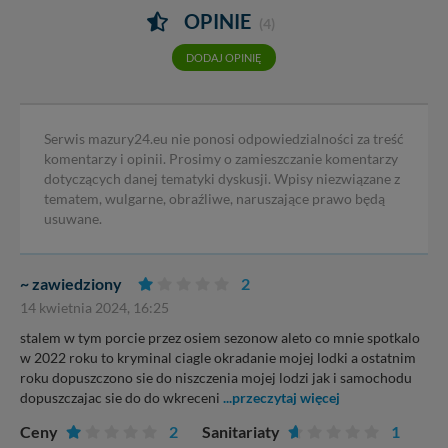
OPINIE
(4)
DODAJ OPINIĘ
Serwis mazury24.eu nie ponosi odpowiedzialności za treść
komentarzy i opinii. Prosimy o zamieszczanie komentarzy
dotyczących danej tematyki dyskusji. Wpisy niezwiązane z
tematem, wulgarne, obraźliwe, naruszające prawo będą
usuwane.
~ zawiedziony
2
14 kwietnia 2024, 16:25
stalem w tym porcie przez osiem sezonow aleto co mnie spotkalo
w 2022 roku to kryminal ciagle okradanie mojej lodki a ostatnim
roku dopuszczono sie do niszczenia mojej lodzi jak i samochodu
dopuszczajac sie do do wkreceni
...przeczytaj więcej
Ceny
2
Sanitariaty
1