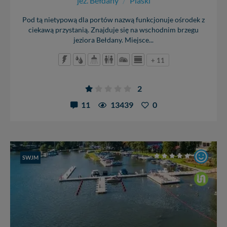
jez. Bełdany
/
Piaski
Pod tą nietypową dla portów nazwą funkcjonuje ośrodek z
ciekawą przystanią. Znajduje się na wschodnim brzegu
jeziora Bełdany. Miejsce...
+ 11
2
11
13439
0
SWJM