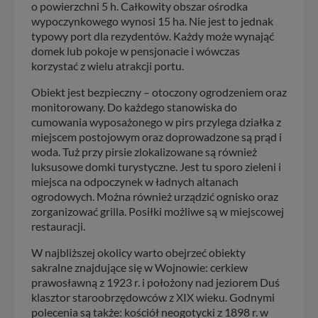
o powierzchni 5 h. Całkowity obszar ośrodka
wypoczynkowego wynosi 15 ha. Nie jest to jednak
typowy port dla rezydentów. Każdy może wynająć
domek lub pokoje w pensjonacie i wówczas
korzystać z wielu atrakcji portu.
Obiekt jest bezpieczny – otoczony ogrodzeniem oraz
monitorowany. Do każdego stanowiska do
cumowania wyposażonego w pirs przylega działka z
miejscem postojowym oraz doprowadzone są prąd i
woda. Tuż przy pirsie zlokalizowane są również
luksusowe domki turystyczne. Jest tu sporo zieleni i
miejsca na odpoczynek w ładnych altanach
ogrodowych. Można również urządzić ognisko oraz
zorganizować grilla. Posiłki możliwe są w miejscowej
restauracji.
W najbliższej okolicy warto obejrzeć obiekty
sakralne znajdujące się w Wojnowie: cerkiew
prawosławną z 1923 r. i położony nad jeziorem Duś
klasztor staroobrzędowców z XIX wieku. Godnymi
polecenia są także: kościół neogotycki z 1898 r. w