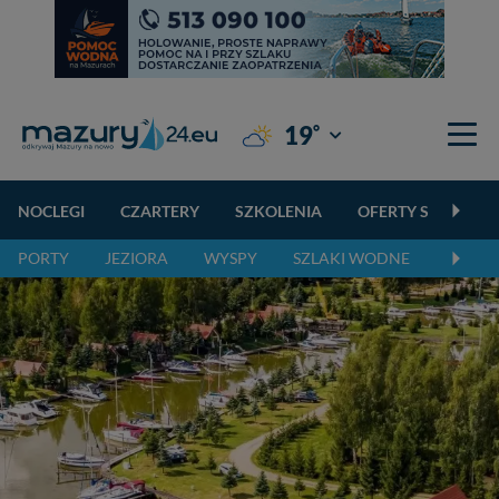
°
19
Giżycko
NOCLEGI
CZARTERY
SZKOLENIA
OFERTY SPECJALN
PORTY
JEZIORA
WYSPY
SZLAKI WODNE
SZLAK