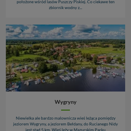
położone wśród lasów Puszczy Piskiej. Co ciekawe ten
zbiornik wodny z...
Wygryny
Niewielka ale bardzo malownicza wieś leżąca pomiędzy
jeziorem Wygryny, a jeziorem Bełdany, do Rucianego Nidy
jest stąd 5 km. Wieś leży w Mazurskim Parku