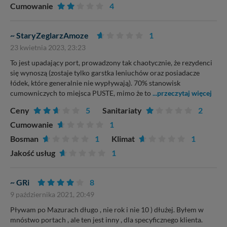
Cumowanie
4
~ StaryZeglarzAmoze
1
23 kwietnia 2023, 23:23
To jest upadający port, prowadzony tak chaotycznie, że rezydenci
się wynoszą (zostaje tylko garstka leniuchów oraz posiadacze
łódek, które generalnie nie wypływają). 70% stanowisk
cumowniczych to miejsca PUSTE, mimo że to
...przeczytaj więcej
Ceny
5
Sanitariaty
2
Cumowanie
1
Bosman
1
Klimat
1
Jakość usług
1
~ GRi
8
9 października 2021, 20:49
Pływam po Mazurach długo , nie rok i nie 10 ) dłużej. Byłem w
mnóstwo portach , ale ten jest inny , dla specyficznego klienta.