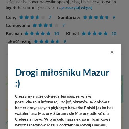
Jeżeli cenisz ponad wszystko spokój , ciszę i bezpieczeństwo to
będzie idealne miejsce. Nie m
...przeczytaj więcej
Ceny
7
Sanitariaty
9
Cumowanie
7
Bosman
10
Klimat
10
Jakość usług
9
×
ZOBACZ WSZYSTKIE
Drogi miłośniku Mazur
:)
+
−
Cieszymy się, że odwiedziłeś nasz serwis w
poszukiwaniu informacji, zdjęć, obrazów, widoków z
kamer dotyczących pięknego kawałka Polski jakim bez
wątpienia są Mazury. Staramy się Mazury odkryć dla
Ciebie na nowo. W tym celu nasza ekipa miłośników i
wręcz fanatyków Mazur codziennie rozwija serwis,