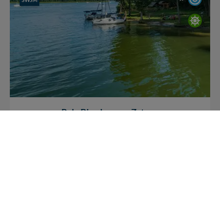
Pole Biwakowe w Zatoce
Pole Biwakowe w Zatoce to idealne miejsce dla osób
szukających spokoju i kontaktu z naturą. Można tutaj
spotkać zarówno...
3252
0