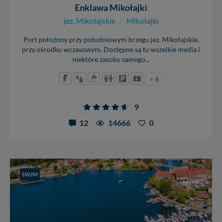
praw w odniesieniu do informacji zawartych w plikach
Enklawa Mikołajki
cookies. Twoja przeglądarka umożliwia Ci skasowanie
jez. Mikołajskie
/
Mikołajki
tych plików - w pewnych przypadkach nie możemy tego
zrobić za Ciebie.
Port położony przy południowym brzegu jez. Mikołajskie,
Dziękujemy, i życzmy miłego odkrywania Mazur na
przy ośrodku wczasowym. Dostępne są tu wszelkie media i
nowo...
niektóre zasoby samego...
+ 8
9
12
14666
0
SWJM