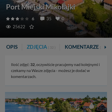
Port Miejski Mikołajki
6
35
0
25622
OPIS
ZDJĘCIA
KOMENTARZE
( 32 )
( 35 )
Ilość zdjęć:
32
, oczywiście pracujemy nad kolejnymi i
czekamy na Wasze zdjęcia - możesz je dodać w
komentarzach.