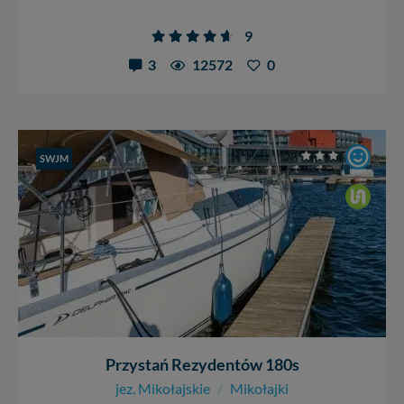
9
3
12572
0
SWJM
Przystań Rezydentów 180s
jez. Mikołajskie
/
Mikołajki