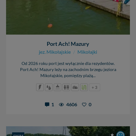
Port Ach! Mazury
jez. Mikołajskie
/
Mikołajki
Od 2026 roku port jest wyłącznie dla rezydentów.
Port Ach! Mazury leży na zachodnim brzegu jeziora
Mikołajskie, pomiędzy plażą...
+ 3
1
4606
0
SWJM