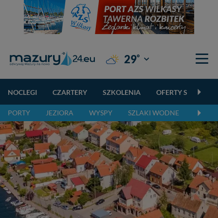
°
29
Giżycko
NOCLEGI
CZARTERY
SZKOLENIA
OFERTY SPECJALN
PORTY
JEZIORA
WYSPY
SZLAKI WODNE
SZLAK