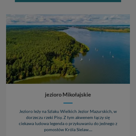
zawsze jest możliwe techniczne zrealizowanie Twoich
praw w odniesieniu do informacji zawartych w plikach
cookies. Twoja przeglądarka umożliwia Ci skasowanie
tych plików - w pewnych przypadkach nie możemy tego
zrobić za Ciebie.
Dziękujemy, i życzmy miłego odkrywania Mazur na
nowo...
jezioro Mikołajskie
Jezioro leży na Szlaku Wielkich Jezior Mazurskich, w
dorzeczu rzeki Pisy. Z tym akwenem łączy się
ciekawa ludowa legenda o przykuwaniu do jednego z
pomostów Króla Sielaw....