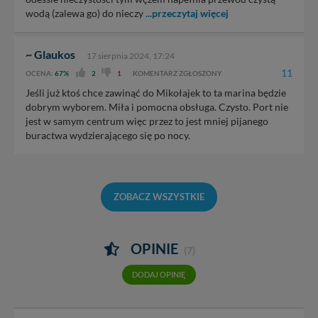
wodą (zalewa go) do nieczy
...przeczytaj więcej
~ Glaukos
17 sierpnia 2024, 17:24
11
OCENA:
67%
2
1
KOMENTARZ ZGŁOSZONY
Jeśli już ktoś chce zawinąć do Mikołajek to ta marina będzie
dobrym wyborem. Miła i pomocna obsługa. Czysto. Port nie
jest w samym centrum więc przez to jest mniej pijanego
buractwa wydzierającego się po nocy.
ZOBACZ WSZYSTKIE
OPINIE
(7)
DODAJ OPINIĘ