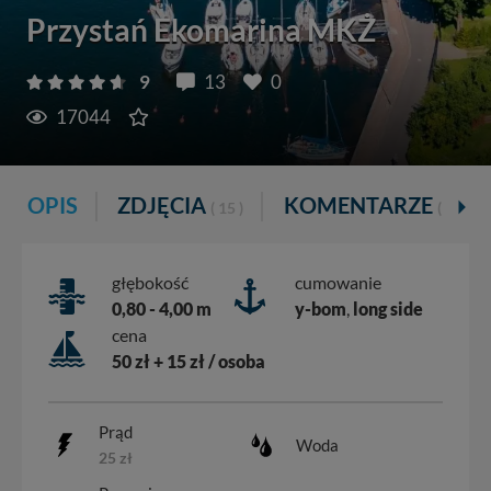
Przystań Ekomarina MKŻ
9
13
0
17044
OPIS
ZDJĘCIA
KOMENTARZE
( 15 )
( 13 )
głębokość
cumowanie
0,80 - 4,00 m
y-bom
,
long side
cena
50 zł + 15 zł / osoba
Prąd
Woda
25 zł