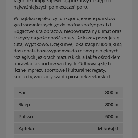
łagodne rampy zapewniają im łatwy dostęp do
najważniejszych pomieszczeń portu
W najbliższej okolicy funkcjonuje wiele punktów
gastronomicznych, gdzie można spożyć posiłki.
Bogactwo krajobrazów, niepowtarzalny klimat oraz
tradycyjna gościnność sprawi, że każdy poczuje się
tutaj wyjątkowo. Dzięki swej lokalizacji Mikołajki są
doskonałą bazą wypadową do rejsów po pięknych i
rozległych jeziorach mazurskich, a także ośrodkiem
uprawiania sportów wodnych. Odbywają się tu
liczne imprezy sportowe i kulturalne: regaty,
koncerty, wieczory szant i piosenek żeglarskich.
Bar
300 m
Sklep
300 m
Paliwo
500 m
Apteka
Mikołajki