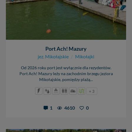
Port Ach! Mazury
jez. Mikołajskie
/
Mikołajki
Od 2026 roku port jest wyłącznie dla rezydentów.
Port Ach! Mazury leży na zachodnim brzegu jeziora
Mikołajskie, pomiędzy plażą...
+ 3
1
4610
0