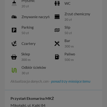
Prysznic
WC
20 zł
Zrzut chemiczny
Zmywanie naczyń
20 zł
Parking
Slip
50 zł
50 zł
Bar
Czartery
300 m
Sklep
Paliwo
300 m
500 m
Odbiór ścieków
30 zł
Aktualizacja danych, cen -
ponad trzy miesiące temu
Przystań Ekomarina MKŻ
Mikołajki, ul. Kajki 84