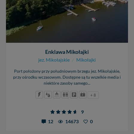
Enklawa Mikołajki
jez. Mikołajskie
/
Mikołajki
Port położony przy południowym brzegu jez. Mikołajskie,
przy ośrodku wczasowym. Dostępne są tu wszelkie media i
niektóre zasoby samego...
+ 8
9
12
14673
0