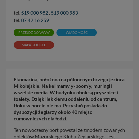
tel.
519 000 982
,
519 000 983
tel.
87 42 16 259
PRZEJDŹ DO WWW
WIADOMOŚĆ
MAPA GOOGLE
Ekomarina, położona na północnym brzegu jeziora
Mikołajskie. Na kei mamy y-boom'y, muringi i
wszelkie media. W budynku obok są prysznice i
toalety. Dzięki lekkiemu oddaleniu od centrum,
tłoku w porcie nie ma. Przystań posiada do
dyspozycji żeglarzy około 40 miejsc
cumowniczych dla łodzi.
Ten nowoczesny port powstał ze zmodernizowanych
obiektów Mazurskiego Klubu Żeglarskiego. Jest