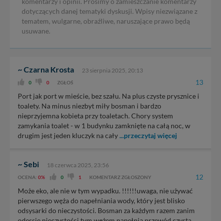
komentarzy i opinii. Prosimy o zamieszczanie komentarzy
dotyczących danej tematyki dyskusji. Wpisy niezwiązane z
tematem, wulgarne, obraźliwe, naruszające prawo będą
usuwane.
~ Czarna Krosta
23 sierpnia 2025, 20:13
13
0
0
ZGŁOŚ
Port jak port w mieście, bez szału. Na plus czyste prysznice i
toalety. Na minus niezbyt miły bosman i bardzo
nieprzyjemna kobieta przy toaletach. Chory system
zamykania toalet - w 1 budynku zamknięte na całą noc, w
drugim jest jeden kluczyk na cały
...przeczytaj więcej
~ Sebi
18 czerwca 2025, 23:56
12
OCENA:
0%
0
1
KOMENTARZ ZGŁOSZONY
Może eko, ale nie w tym wypadku. !!!!!!uwaga, nie używać
pierwszego węża do napełniania wody, który jest blisko
odsysarki do nieczystości. Bosman za każdym razem zanim
odessie nieczystości tym wężem napełnia przewód czystą