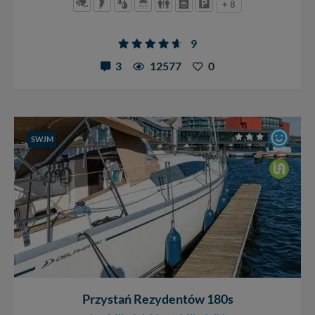
+ 8
9
3
12577
0
SWJM
Przystań Rezydentów 180s