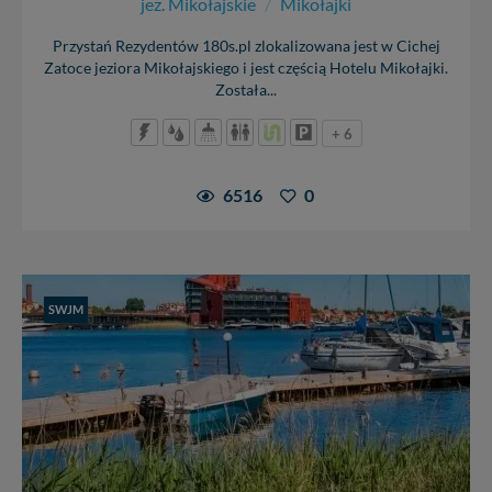
jez. Mikołajskie
/
Mikołajki
Przystań Rezydentów 180s.pl zlokalizowana jest w Cichej
Zatoce jeziora Mikołajskiego i jest częścią Hotelu Mikołajki.
Została...
+ 6
6516
0
SWJM