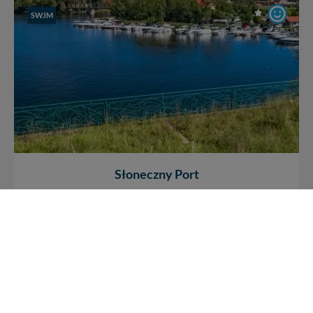
SWJM
Słoneczny Port
jez. Tałty
/
Mikołajki
Fantastycznie zadbany port w Mikołajkach, na
południowym brzegu jeziora Tałty, w pobliżu Hotelu
Gołębiewski. Na każdym kroku widać dbałość...
+ 6