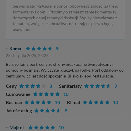
Serwis mazury24.eu nie ponosi odpowiedzialności za treść
komentarzy i opinii. Prosimy o zamieszczanie komentarzy
dotyczących danej tematyki dyskusji. Wpisy niezwiązane z
tematem, wulgarne, obraźliwe, naruszające prawo będą
usuwane.
~ Kama
9
23 sierpnia 2025, 23:23
Bardzo fajny port, ceny ze strony nieaktualne Sympatyczny i
pomocny bosman . Wc czyste ,kluczyk na łódkę. Port oddalony od
centrum więc jest dość spokojnie .Blisko sklepy, restauracje.
Ceny
8
Sanitariaty
9
Cumowanie
10
Bosman
10
Klimat
10
Jakość usług
9
~ Majkel
10