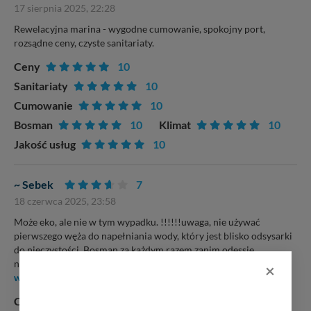
17 sierpnia 2025, 22:28
Rewelacyjna marina - wygodne cumowanie, spokojny port,
rozsądne ceny, czyste sanitariaty.
Ceny
10
Sanitariaty
10
Cumowanie
10
Bosman
10
Klimat
10
Jakość usług
10
~ Sebek
7
18 czerwca 2025, 23:58
Może eko, ale nie w tym wypadku. !!!!!!uwaga, nie używać
pierwszego węża do napełniania wody, który jest blisko odsysarki
do nieczystości. Bosman za każdym razem zanim odessie
nieczystości tym wężem napełnia przewód czys
...przeczytaj
×
więcej
Ceny
10