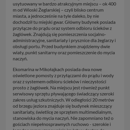
usytuowany w bardzo atrakcyjnym miejscu – ok 400
m od Wioski Żeglarskiej – czyli blisko centrum
miasta, a jednocześnie na tyle daleko, by nie
dochodził tu miejski gwar. Główny budynek posiada
przyłącze do prądu oraz system odbioru ścieków z
żaglówek. Znajdują się pomieszczenia socjalno-
administracyjne, sanitariaty i prysznice dla żeglarzy i
obsługi portu. Przed budynkiem znajdziemy dwie
wiaty, punkt sanitarny oraz pomieszczenie do mycia
naczyń.
Ekomarina w Mikołajkach posiada dwa nowe
oświetlone pomosty z przyłączami do prądu i wody
oraz z systemem odbioru ścieków i nieczystości
prosto z żaglówek. Na miejscu jest również punkt
serwisowy sprzętu pływającego świadczący szeroki
zakres usług szkutniczych. W odległości 20 metrów
od brzegu jeziora znajduje się budynek mieszczący
sanitariaty, świetlicę ze sprzętem multimedialnym,
stanowiska do mycia naczyń. Nie zapomniano też o
gościach niepełnosprawnych ruchowo - szerokie i