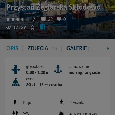
Przystań Żeglarska Skłodowo
7
32
0
17729
OPIS
ZDJĘCIA
GALERIE
PA
( 22 )
( 1 )
głębokość
cumowanie
0,80 - 1,20 m
muring
,
long side
cena
30 zł + 15 zł / osoba
Prąd
Prysznic
WC
Zmywanie naczyń