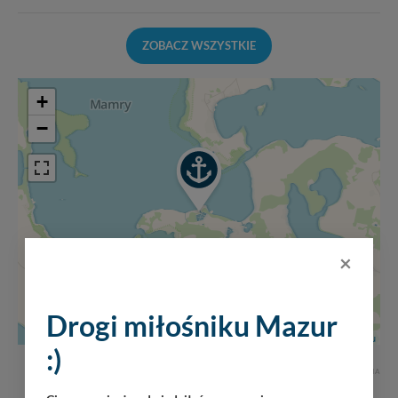
ZOBACZ WSZYSTKIE
+
−
×
Drogi miłośniku Mazur
Leaflet
|
Mazury24.eu
:)
REKLAMA