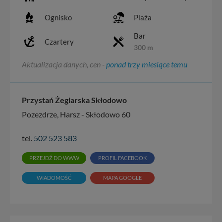
Ognisko
Plaża
Bar
Czartery
300 m
Aktualizacja danych, cen -
ponad trzy miesiące temu
Przystań Żeglarska Skłodowo
Pozezdrze, Harsz - Skłodowo 60
tel.
502 523 583
PRZEJDŹ DO WWW
PROFIL FACEBOOK
WIADOMOŚĆ
MAPA GOOGLE