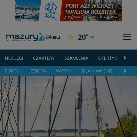
°
20
Giżycko
NOCLEGI
CZARTERY
SZKOLENIA
OFERTY SPECJALN
PORTY
JEZIORA
WYSPY
SZLAKI WODNE
SZLAK