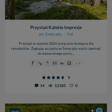
Przystań Kalskie Impresje
jez. Święcajty
/
Kal
Przystań w sezonie 2024 wyłącznie dostępna dla
rezydentów Żeglując po jeziorze Święcajty warto zawinąć
do kameralnego portu...
+ 7
9
14
12185
0
SWJM