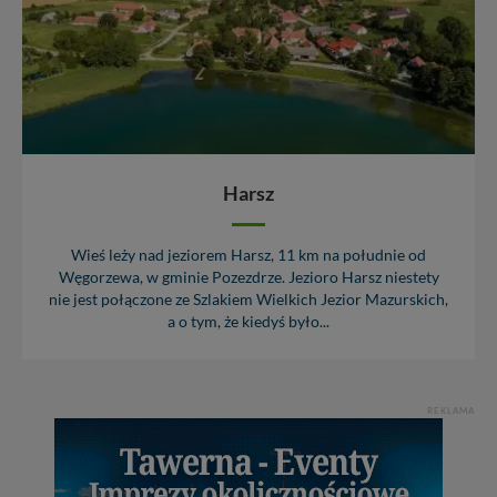
Dziękujemy, i życzmy miłego odkrywania Mazur na
nowo...
Harsz
Wieś leży nad jeziorem Harsz, 11 km na południe od
Węgorzewa, w gminie Pozezdrze. Jezioro Harsz niestety
nie jest połączone ze Szlakiem Wielkich Jezior Mazurskich,
a o tym, że kiedyś było...
REKLAMA