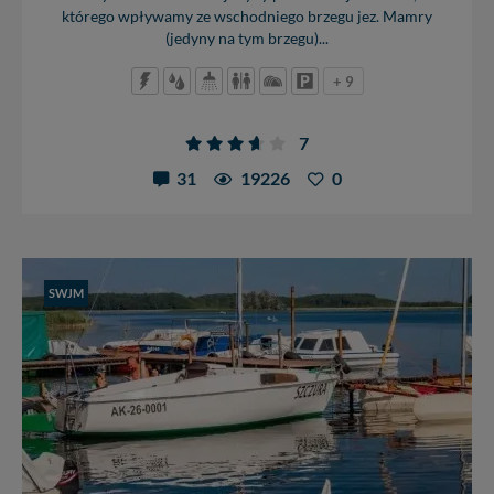
którego wpływamy ze wschodniego brzegu jez. Mamry
(jedyny na tym brzegu)...
+ 9
7
31
19226
0
SWJM