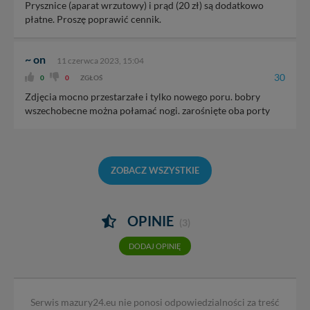
Prysznice (aparat wrzutowy) i prąd (20 zł) są dodatkowo
płatne. Proszę poprawić cennik.
~ on
11 czerwca 2023, 15:04
30
0
0
ZGŁOŚ
Zdjęcia mocno przestarzałe i tylko nowego poru. bobry
wszechobecne można połamać nogi. zarośnięte oba porty
ZOBACZ WSZYSTKIE
OPINIE
(3)
DODAJ OPINIĘ
Serwis mazury24.eu nie ponosi odpowiedzialności za treść