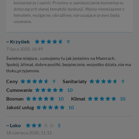
komentarzy i opinii. Prosimy o zamieszczanie komentarzy
dotyczących danej tematyki dyskusji. Wpisy niezwiązane z
tematem, wulgarne, obraźliwe, naruszające prawo będą
usuwane.
~ Krzyśiek
9
7 lipca 2020, 16:49
Świetne miejsce , cumujemy tu jak jesteśmy na Mamrach.
Spokój ,klimat, dobre posiłki, bezpiecznie, wszystko działa ,nie ma
tłoku,przyjemnie.
Ceny
9
Sanitariaty
9
Cumowanie
10
Bosman
10
Klimat
10
Jakość usług
10
~ Loko
5
18 czerwca 2020, 11:12