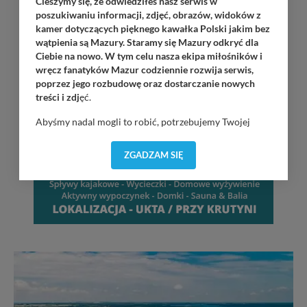
Cieszymy się, że odwiedziłeś nasz serwis w
poszukiwaniu informacji, zdjęć, obrazów, widoków z
kamer dotyczących pięknego kawałka Polski jakim bez
wątpienia są Mazury. Staramy się Mazury odkryć dla
Ciebie na nowo. W tym celu nasza ekipa miłośników i
wręcz fanatyków Mazur codziennie rozwija serwis,
poprzez jego rozbudowę oraz dostarczanie nowych
treści i zdj
ęć.
Abyśmy nadal mogli to robić, potrzebujemy Twojej
zgody, dzięki której, będziemy mogli elementy serwisu
dostosować do Twoich preferencji. Twoje dane (w tym
ZGADZAM SIĘ
pliki cookies) będą zapisywane w celu usprawnienia
serwisu (zapamiętywanie pozycji na mapach, ostatnie
wyszukania, ulubione miejsca, logowania, itp).
Bezpieczeństwo Twoich danych jest dla nas
priorytetowe, bez poinformowania Ciebie nie będziemy
zmieniać zakresu naszych uprawnień. Twoje dane są u
nas bezpieczne, jeśli masz wątpliwości co do naszych
intencji, zawsze możesz wycofać swoją zgodę. Więcej
informacji uzyskach w naszej
Polityce Prywatności
.
Klikając znak X lub przycisk PRZEJDŹ DO SERWISU
wyrażasz zgodę na przetwarzanie Twoich danych.