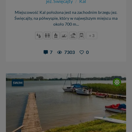
jez. Święcajty
/
Kal
Miejscowość Kal położona jest na zachodnim brzegu jez.
Święcajty, na półwyspie, który w najwęższym miejscu ma
około 700 m...
+ 3
7
7303
0
SWJM