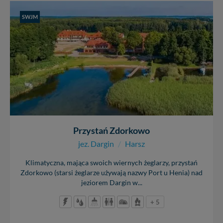
SWJM
Przystań Zdorkowo
jez. Dargin
/
Harsz
Klimatyczna, mająca swoich wiernych żeglarzy, przystań
Zdorkowo (starsi żeglarze używają nazwy Port u Henia) nad
jeziorem Dargin w...
+ 5