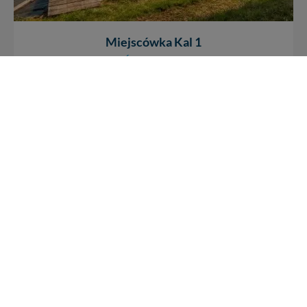
Miejscówka Kal 1
jez. Święcajty
/
Kal
Ciekawe miejsce do cumowania w miejscowości Kal, do
dyspozycji mamy dwa pomosty, z czego jeden przeznaczony
dla jachtów i łodzi a drugi dla...
10
7502
0
REKLAMA