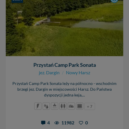
Przystań Camp Park Sonata
jez. Dargin
/
Nowy Harsz
Przystań Camp Park Sonata leży na północno - wschodnim
brzegi jez. Dargin w miejscowości Harsz. Do Państwa
dyspozycji jedna keja,...
+ 7
4
11982
0