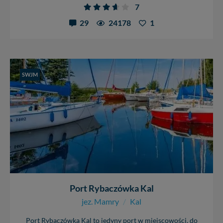
7
29
24178
1
SWJM
Port Rybaczówka Kal
jez. Mamry
/
Kal
Port Rybaczówka Kal to jedyny port w miejscowości, do