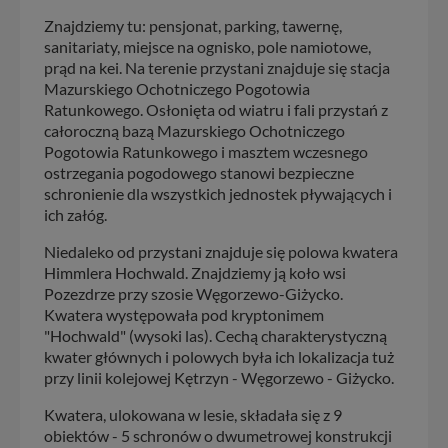
Znajdziemy tu: pensjonat, parking, tawernę,
sanitariaty, miejsce na ognisko, pole namiotowe,
prąd na kei. Na terenie przystani znajduje się stacja
Mazurskiego Ochotniczego Pogotowia
Ratunkowego. Osłonięta od wiatru i fali przystań z
całoroczną bazą Mazurskiego Ochotniczego
Pogotowia Ratunkowego i masztem wczesnego
ostrzegania pogodowego stanowi bezpieczne
schronienie dla wszystkich jednostek pływających i
ich załóg.
Niedaleko od przystani znajduje się polowa kwatera
Himmlera Hochwald. Znajdziemy ją koło wsi
Pozezdrze przy szosie Węgorzewo-Giżycko.
Kwatera występowała pod kryptonimem
"Hochwald" (wysoki las). Cechą charakterystyczną
kwater głównych i polowych była ich lokalizacja tuż
przy linii kolejowej Kętrzyn - Węgorzewo - Giżycko.
Kwatera, ulokowana w lesie, składała się z 9
obiektów - 5 schronów o dwumetrowej konstrukcji