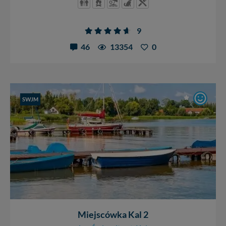
9
46
13354
0
SWJM
Miejscówka Kal 2