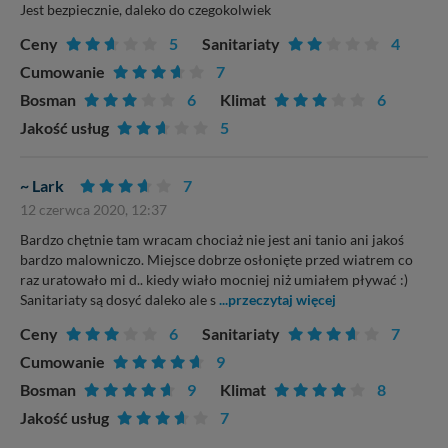
Jest bezpiecznie, daleko do czegokolwiek
Ceny
5
Sanitariaty
4
Cumowanie
7
Bosman
6
Klimat
6
Jakość usług
5
~ Lark
7
12 czerwca 2020, 12:37
Bardzo chętnie tam wracam chociaż nie jest ani tanio ani jakoś
bardzo malowniczo. Miejsce dobrze osłonięte przed wiatrem co
raz uratowało mi d.. kiedy wiało mocniej niż umiałem pływać :)
Sanitariaty są dosyć daleko ale s
...przeczytaj więcej
Ceny
6
Sanitariaty
7
Cumowanie
9
Bosman
9
Klimat
8
Jakość usług
7