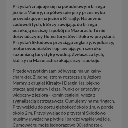
Przystań znajduje się na południowym brzegu
jeziora Mamry, na półwyspie przy przesmyku
prowadzącym na jezioro Kirsajty. Na pewno
zadowoli tych, którzy zawijając do brzegu
oczekują na ciszę i spokój na Mazurach. Tu nie
doświadczymy tłumu turystów i tłoku w przystani.
Przystań Skłodowo przyciąga żeglarzy, wędkarzy,
motorowodniaków i uprawiających szeroko
rozumianą turystykę wodną. Zwłaszcza tych,
którzy na Mazurach szukają ciszy i spokoju.
Przede wszystkim sam półwysep ma unikalny
charakter. Z jednej strony roztacza się Jezioro
Mamry, z drugiej Kirsajty i Dargin, las, piękno
otaczającej natury i cisza. Punkt orientacyjny
widoczny z jeziora - komin cegielni, wieża z
sygnalizacją ostrzegawczą. Cumujemy na muringach.
Przy wejściu do portu głębokość około 1m, w porcie
około 2 m. Przypływając do przystani Skłodowo
musimy uważać na płytkie i bardzo wąskie wejście.
Cumować tu może jednorazowo 30 jednostek.