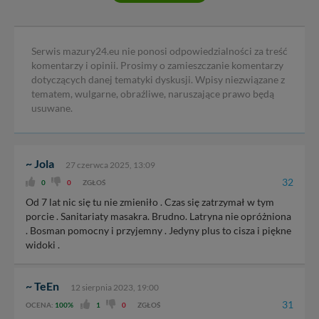
Serwis mazury24.eu nie ponosi odpowiedzialności za treść
komentarzy i opinii. Prosimy o zamieszczanie komentarzy
dotyczących danej tematyki dyskusji. Wpisy niezwiązane z
tematem, wulgarne, obraźliwe, naruszające prawo będą
usuwane.
~ Jola
27 czerwca 2025, 13:09
32
0
0
ZGŁOŚ
Od 7 lat nic się tu nie zmieniło . Czas się zatrzymał w tym
porcie . Sanitariaty masakra. Brudno. Latryna nie opróżniona
. Bosman pomocny i przyjemny . Jedyny plus to cisza i piękne
widoki .
~ TeEn
12 sierpnia 2023, 19:00
31
OCENA:
100%
1
0
ZGŁOŚ