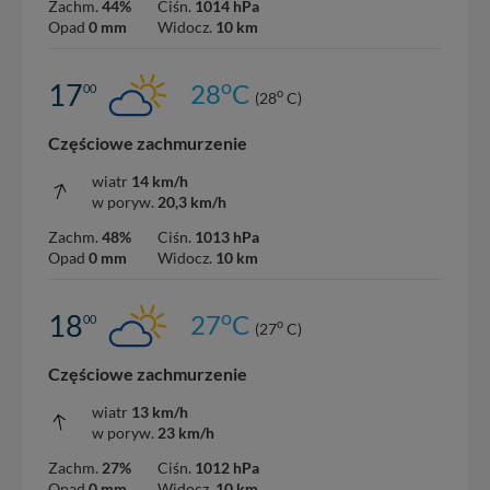
Zachm.
44%
Ciśn.
1014 hPa
Opad
0 mm
Widocz.
10 km
o
17
28
C
00
o
(28
C)
Częściowe zachmurzenie
wiatr
14 km/h
w poryw.
20,3 km/h
Zachm.
48%
Ciśn.
1013 hPa
Opad
0 mm
Widocz.
10 km
o
18
27
C
00
o
(27
C)
Częściowe zachmurzenie
wiatr
13 km/h
w poryw.
23 km/h
Zachm.
27%
Ciśn.
1012 hPa
Opad
0 mm
Widocz.
10 km