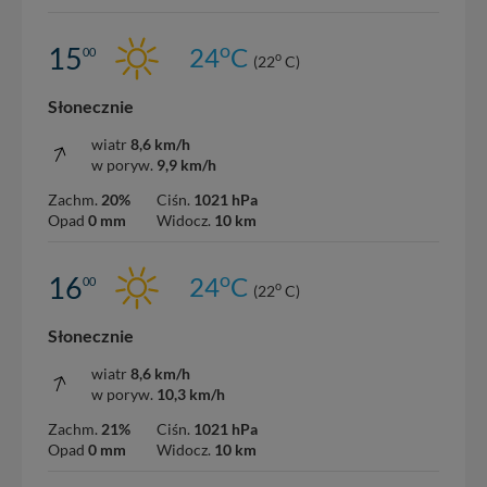
nowo...
o
15
24
C
00
o
(22
C)
Słonecznie
wiatr
8,6 km/h
w poryw.
9,9 km/h
Zachm.
20%
Ciśn.
1021 hPa
Opad
0 mm
Widocz.
10 km
o
16
24
C
00
o
(22
C)
Słonecznie
wiatr
8,6 km/h
w poryw.
10,3 km/h
Zachm.
21%
Ciśn.
1021 hPa
Opad
0 mm
Widocz.
10 km