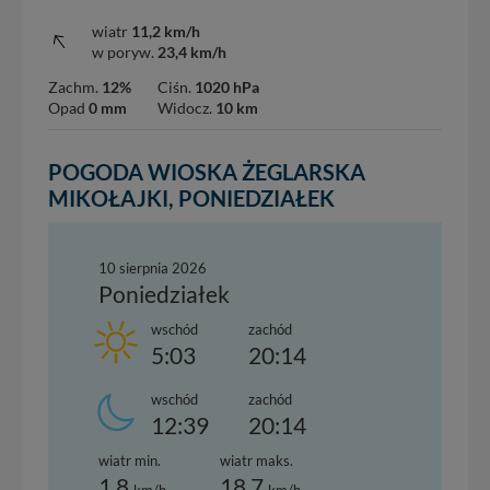
wiatr
11,2 km/h
w poryw.
23,4 km/h
Zachm.
12%
Ciśn.
1020 hPa
Opad
0 mm
Widocz.
10 km
POGODA WIOSKA ŻEGLARSKA
MIKOŁAJKI, PONIEDZIAŁEK
10 sierpnia 2026
Poniedziałek
wschód
zachód
5:03
20:14
wschód
zachód
12:39
20:14
wiatr min.
wiatr maks.
1,8
18,7