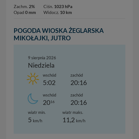
Zachm.
2%
Ciśn.
1023 hPa
Opad
0 mm
Widocz.
10 km
POGODA WIOSKA ŻEGLARSKA
MIKOŁAJKI, JUTRO
9 sierpnia 2026
Niedziela
wschód
zachód
5:02
20:16
wschód
zachód
20
20:16
16
wiatr min.
wiatr maks.
5
11,2
km/h
km/h