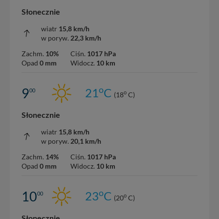
Słonecznie
wiatr
15,8 km/h
w poryw.
22,3 km/h
Zachm.
10%
Ciśn.
1017 hPa
Opad
0 mm
Widocz.
10 km
o
9
21
C
00
o
(18
C)
Słonecznie
wiatr
15,8 km/h
w poryw.
20,1 km/h
Zachm.
14%
Ciśn.
1017 hPa
Opad
0 mm
Widocz.
10 km
o
10
23
C
00
o
(20
C)
Słonecznie