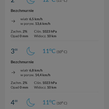
(11
C)
Bezchmurnie
wiatr
6,5 km/h
w poryw.
13,6 km/h
Zachm.
2%
Ciśn.
1023 hPa
Opad
0 mm
Widocz.
10 km
o
3
11
C
00
o
(10
C)
Bezchmurnie
wiatr
6,8 km/h
w poryw.
14,4 km/h
Zachm.
2%
Ciśn.
1023 hPa
Opad
0 mm
Widocz.
10 km
o
4
11
C
00
o
(10
C)