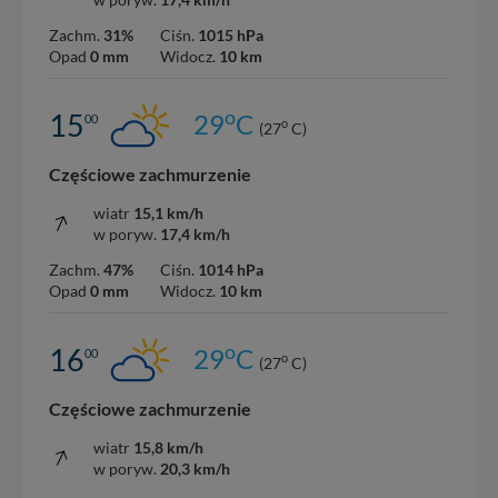
Zachm.
31%
Ciśn.
1015 hPa
Opad
0 mm
Widocz.
10 km
o
15
29
C
00
o
(27
C)
Częściowe zachmurzenie
wiatr
15,1 km/h
w poryw.
17,4 km/h
Zachm.
47%
Ciśn.
1014 hPa
Opad
0 mm
Widocz.
10 km
o
16
29
C
00
o
(27
C)
Częściowe zachmurzenie
wiatr
15,8 km/h
w poryw.
20,3 km/h