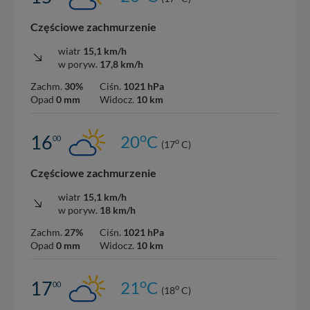
Częściowe zachmurzenie
wiatr
15,1 km/h
w poryw.
17,8 km/h
Zachm.
30%
Ciśn.
1021 hPa
Opad
0 mm
Widocz.
10 km
o
16
20
C
00
o
(17
C)
Częściowe zachmurzenie
wiatr
15,1 km/h
w poryw.
18 km/h
Zachm.
27%
Ciśn.
1021 hPa
Opad
0 mm
Widocz.
10 km
o
17
21
C
00
o
(18
C)