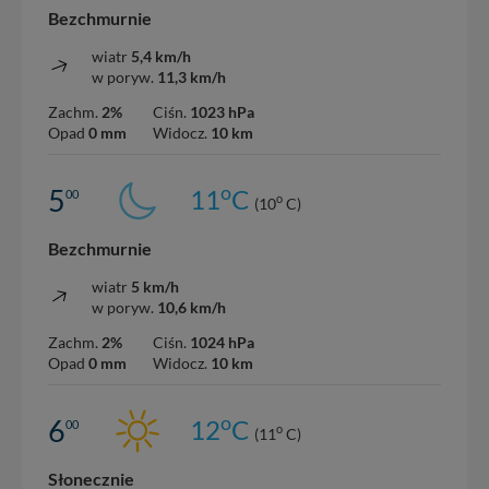
Bezchmurnie
wiatr
5,4 km/h
w poryw.
11,3 km/h
Zachm.
2%
Ciśn.
1023 hPa
Opad
0 mm
Widocz.
10 km
o
5
11
C
00
o
(10
C)
Bezchmurnie
wiatr
5 km/h
w poryw.
10,6 km/h
Zachm.
2%
Ciśn.
1024 hPa
Opad
0 mm
Widocz.
10 km
o
6
12
C
00
o
(11
C)
Słonecznie