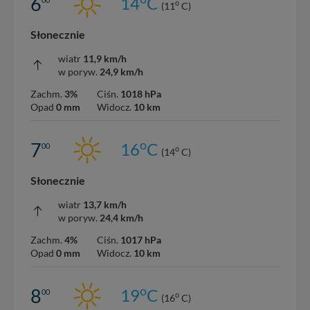
6
14
C
o
(11
C)
Słonecznie
wiatr
11,9 km/h
w poryw.
24,9 km/h
Zachm.
3%
Ciśn.
1018 hPa
Opad
0 mm
Widocz.
10 km
o
7
16
C
00
o
(14
C)
Słonecznie
wiatr
13,7 km/h
w poryw.
24,4 km/h
Zachm.
4%
Ciśn.
1017 hPa
Opad
0 mm
Widocz.
10 km
o
8
19
C
00
o
(16
C)