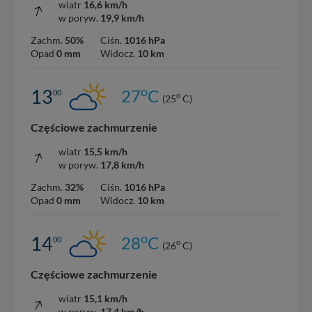
wiatr
16,6 km/h
w poryw.
19,9 km/h
Zachm.
50%
Ciśn.
1016 hPa
Opad
0 mm
Widocz.
10 km
o
13
27
C
00
o
(25
C)
Częściowe zachmurzenie
wiatr
15,5 km/h
w poryw.
17,8 km/h
Zachm.
32%
Ciśn.
1016 hPa
Opad
0 mm
Widocz.
10 km
o
14
28
C
00
o
(26
C)
Częściowe zachmurzenie
wiatr
15,1 km/h
w poryw.
17,4 km/h