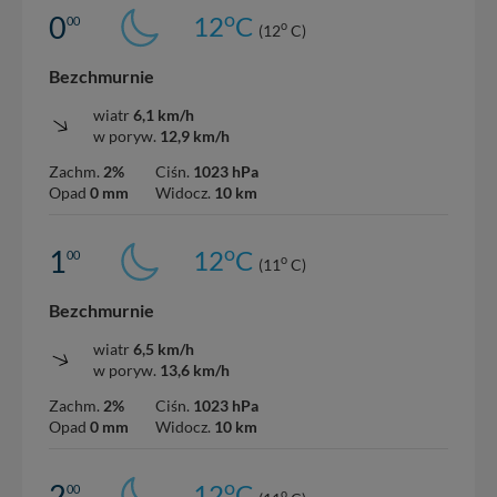
o
0
12
C
00
o
(12
C)
Bezchmurnie
wiatr
6,1 km/h
w poryw.
12,9 km/h
Zachm.
2%
Ciśn.
1023 hPa
Opad
0 mm
Widocz.
10 km
o
1
12
C
00
o
(11
C)
Bezchmurnie
wiatr
6,5 km/h
w poryw.
13,6 km/h
Zachm.
2%
Ciśn.
1023 hPa
Opad
0 mm
Widocz.
10 km
o
2
12
C
00
o