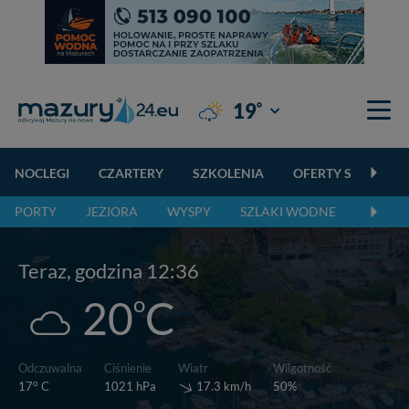
°
19
Giżycko
NOCLEGI
CZARTERY
SZKOLENIA
OFERTY SPECJALN
PORTY
JEZIORA
WYSPY
SZLAKI WODNE
SZLAK
Teraz, godzina 12:36
o
20
C
Wiatr
Odczuwalna
Ciśnienie
Wilgotność
o
17.3 km/h
17
C
1021 hPa
50%