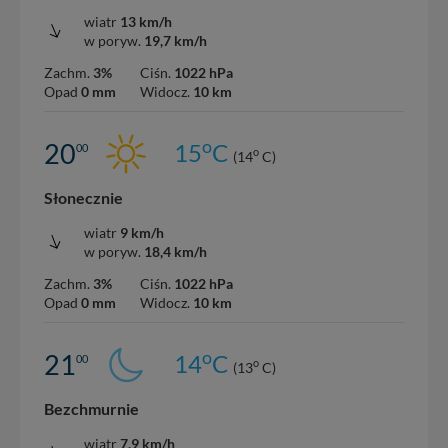
wiatr
13 km/h
w poryw.
19,7 km/h
Zachm.
3%
Ciśn.
1022 hPa
Opad
0 mm
Widocz.
10 km
o
20
15
C
00
o
(14
C)
Słonecznie
wiatr
9 km/h
w poryw.
18,4 km/h
Zachm.
3%
Ciśn.
1022 hPa
Opad
0 mm
Widocz.
10 km
o
21
14
C
00
o
(13
C)
Bezchmurnie
wiatr
7,9 km/h