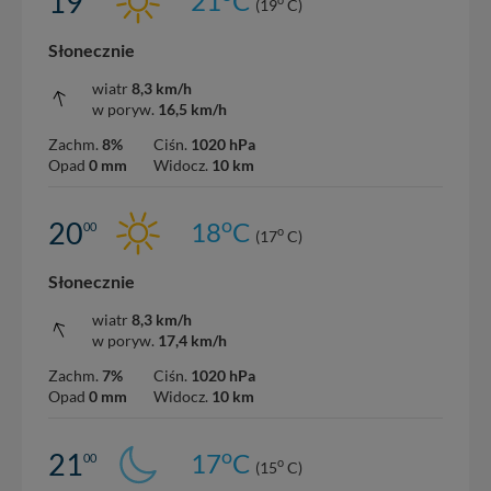
19
21
C
(19
C)
Słonecznie
wiatr
8,3 km/h
w poryw.
16,5 km/h
Zachm.
8%
Ciśn.
1020 hPa
Opad
0 mm
Widocz.
10 km
o
20
18
C
00
o
(17
C)
Słonecznie
wiatr
8,3 km/h
w poryw.
17,4 km/h
Zachm.
7%
Ciśn.
1020 hPa
Opad
0 mm
Widocz.
10 km
o
21
17
C
00
o
(15
C)