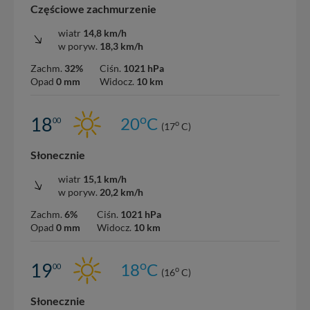
Częściowe zachmurzenie
wiatr
14,8 km/h
w poryw.
18,3 km/h
Zachm.
32%
Ciśn.
1021 hPa
Opad
0 mm
Widocz.
10 km
o
18
20
C
00
o
(17
C)
Słonecznie
wiatr
15,1 km/h
w poryw.
20,2 km/h
Zachm.
6%
Ciśn.
1021 hPa
Opad
0 mm
Widocz.
10 km
o
19
18
C
00
o
(16
C)
Słonecznie