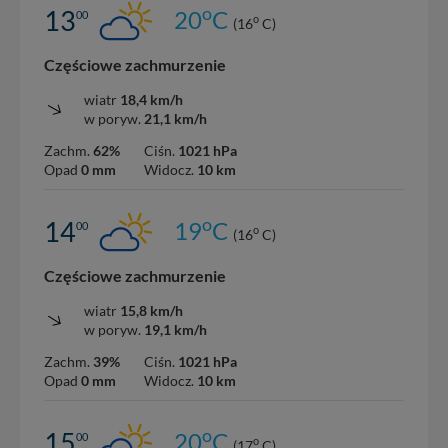
o
13
20
C
00
o
(16
C)
Częściowe zachmurzenie
wiatr
18,4 km/h
w poryw.
21,1 km/h
Zachm.
62%
Ciśn.
1021 hPa
Opad
0 mm
Widocz.
10 km
o
14
19
C
00
o
(16
C)
Częściowe zachmurzenie
wiatr
15,8 km/h
w poryw.
19,1 km/h
Zachm.
39%
Ciśn.
1021 hPa
Opad
0 mm
Widocz.
10 km
o
15
20
C
00
o
(17
C)