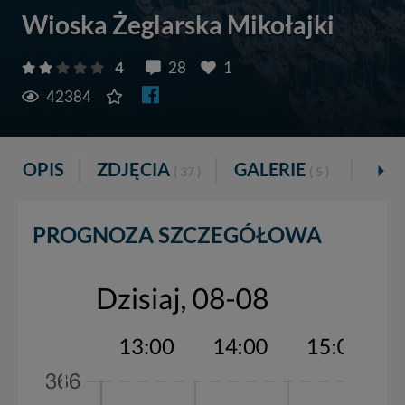
Wioska Żeglarska Mikołajki
4
28
1
42384
OPIS
ZDJĘCIA
GALERIE
VR
( 37 )
( 5 )
PROGNOZA SZCZEGÓŁOWA