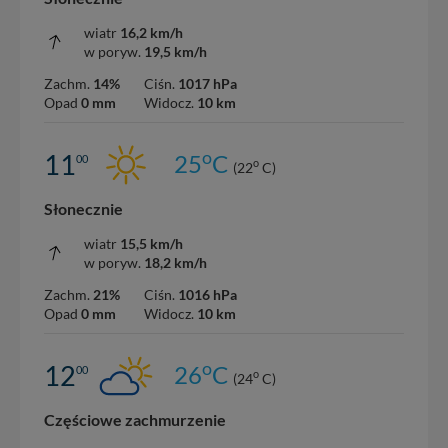
wiatr
16,2 km/h
w poryw.
19,5 km/h
Zachm.
14%
Ciśn.
1017 hPa
Opad
0 mm
Widocz.
10 km
o
11
25
C
00
o
(22
C)
Słonecznie
wiatr
15,5 km/h
w poryw.
18,2 km/h
Zachm.
21%
Ciśn.
1016 hPa
Opad
0 mm
Widocz.
10 km
o
12
26
C
00
o
(24
C)
Częściowe zachmurzenie