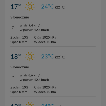
o
17
24
C
00
o
(22
C)
Słonecznie
wiatr
9,4 km/h
w poryw.
12,4 km/h
Zachm.
13%
Ciśn.
1020 hPa
Opad
0 mm
Widocz.
10 km
o
18
23
C
00
o
(22
C)
Słonecznie
wiatr
8,6 km/h
w poryw.
12,4 km/h
Zachm.
10%
Ciśn.
1020 hPa
Opad
0 mm
Widocz.
10 km
o
00
o