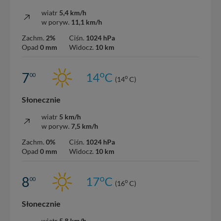
wiatr
5,4 km/h
w poryw.
11,1 km/h
Zachm.
2%
Ciśn.
1024 hPa
Opad
0 mm
Widocz.
10 km
o
7
14
C
00
o
(14
C)
Słonecznie
wiatr
5 km/h
w poryw.
7,5 km/h
Zachm.
0%
Ciśn.
1024 hPa
Opad
0 mm
Widocz.
10 km
o
8
17
C
00
o
(16
C)
Słonecznie
wiatr
5,8 km/h