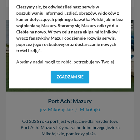
Cieszymy się, że odwiedziłeś nasz serwis w
poszukiwaniu informacji, zdjęć, obrazów, widoków z
kamer dotyczących pięknego kawałka Polski jakim bez
wątpienia są Mazury. Staramy się Mazury odkryć dla
SWJM
Ciebie na nowo. W tym celu nasza ekipa miłośników i
wręcz fanatyków Mazur codziennie rozwija serwis,
poprzez jego rozbudowę oraz dostarczanie nowych
treści i zdj
ęć.
Abyśmy nadal mogli to robić, potrzebujemy Twojej
zgody, dzięki której, będziemy mogli elementy serwisu
dostosować do Twoich preferencji. Twoje dane (w tym
ZGADZAM SIĘ
pliki cookies) będą zapisywane w celu usprawnienia
serwisu (zapamiętywanie pozycji na mapach, ostatnie
wyszukania, ulubione miejsca, logowania, itp).
Bezpieczeństwo Twoich danych jest dla nas
Port Ach! Mazury
priorytetowe, bez poinformowania Ciebie nie będziemy
jez. Mikołajskie
/
Mikołajki
zmieniać zakresu naszych uprawnień. Twoje dane są u
nas bezpieczne, jeśli masz wątpliwości co do naszych
Od 2026 roku port jest wyłącznie dla rezydentów.
intencji, zawsze możesz wycofać swoją zgodę. Więcej
Port Ach! Mazury leży na zachodnim brzegu jeziora
informacji uzyskach w naszej
Polityce Prywatności
.
Mikołajskie, pomiędzy plażą...
Klikając znak X lub przycisk PRZEJDŹ DO SERWISU