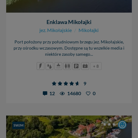
Enklawa Mikołajki
jez. Mikołajskie
/
Mikołajki
Port położony przy południowym brzegu jez. Mikołajskie,
przy ośrodku wczasowym. Dostępne są tu wszelkie media i
niektóre zasoby samego...
+ 8
9
12
14680
0
SWJM