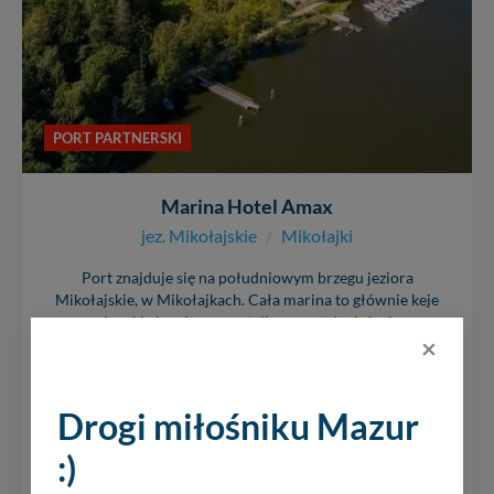
PORT PARTNERSKI
Marina Hotel Amax
jez. Mikołajskie
/
Mikołajki
Port znajduje się na południowym brzegu jeziora
Mikołajskie, w Mikołajkach. Cała marina to głównie keje
rezydenckie i mały pomost dla pozostałych żeglarzy.
×
Przystań będzie jednak...
+ 8
Drogi miłośniku Mazur
9
:)
3
12579
0