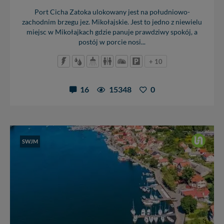
zrobić za Ciebie.
Port Cicha Zatoka ulokowany jest na południowo-
zachodnim brzegu jez. Mikołajskie. Jest to jedno z niewielu
Dziękujemy, i życzmy miłego odkrywania Mazur na
miejsc w Mikołajkach gdzie panuje prawdziwy spokój, a
nowo...
postój w porcie nosi...
+ 10
16
15348
0
SWJM