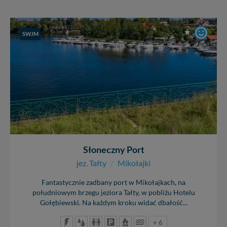
SWJM
Słoneczny Port
jez. Tałty
/
Mikołajki
Fantastycznie zadbany port w Mikołajkach, na
południowym brzegu jeziora Tałty, w pobliżu Hotelu
Gołębiewski. Na każdym kroku widać dbałość...
+ 6