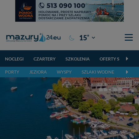
°
15
Giżycko
NOCLEGI
CZARTERY
SZKOLENIA
OFERTY SPECJALN
PORTY
JEZIORA
WYSPY
SZLAKI WODNE
SZLAK