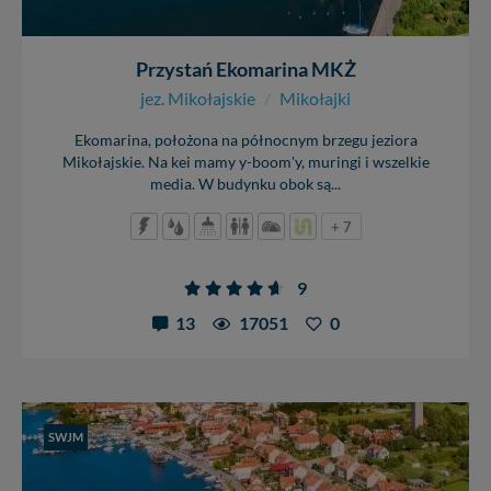
Przystań Ekomarina MKŻ
jez. Mikołajskie
/
Mikołajki
Ekomarina, położona na północnym brzegu jeziora
Mikołajskie. Na kei mamy y-boom'y, muringi i wszelkie
media. W budynku obok są...
+ 7
9
13
17051
0
SWJM