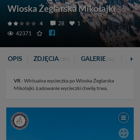
Wioska Żeglarska Mikołajki
4
28
1
42371
OPIS
ZDJĘCIA
GALERIE
VR
( 37 )
( 5 )
VR
- Wirtualna wycieczka po Wioska Żeglarska
Mikołajki. Ładowanie wycieczki chwilę trwa.