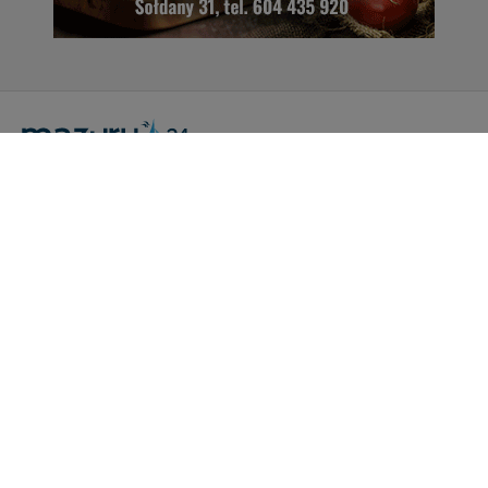
Portal Turystyczny mazury24.eu
tel. 608 490 111 (Info)
info@mazury24.eu - formularz kontaktowy.
Wydawca Kreacja, ul. Wiejska 17, 11-500 Giżycko
Informacje o serwisie
Patronaty medialne
Pliki do pobrania
Regulamin serwisu
Polityka prywatności
Kamery on-line a Rodo
Noclegi - współpraca
Czartery on-line - współpraca
Cennik serwisu mazury24.eu
Praca
Kontakt
Kredyt hipoteczny dla firm
mazury24.eu (c) 2018-2026. Wykorzystywanie materiałów, zdjęć zawartych na
stronie możliwe po otrzymaniu odpowiedniej zgody!.