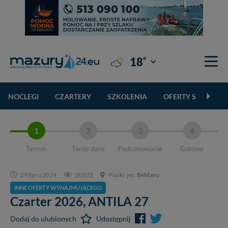
°
18
Giżycko
NOCLEGI
CZARTERY
SZKOLENIA
OFERTY SPECJALN
1
2
3
4
Termin
Twoje dane
Podsumowanie
Gotowe
29 lipca 2024
20322
Piaski, jez.
Bełdany
INNE OFERTY WYNAJMUJĄCEGO
Czarter 2026,
ANTILA 27
Dodaj do ulubionych
Udostępnij