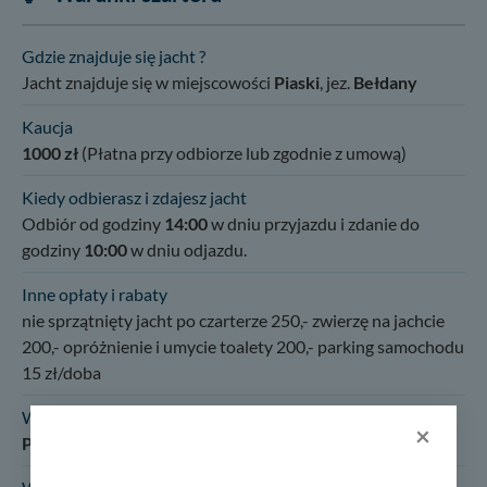
Gdzie znajduje się jacht ?
Jacht znajduje się w miejscowości
Piaski
, jez.
Bełdany
Kaucja
1000 zł
(Płatna przy odbiorze lub zgodnie z umową)
Kiedy odbierasz i zdajesz jacht
Odbiór od godziny
14:00
w dniu przyjazdu i zdanie do
godziny
10:00
w dniu odjazdu.
Inne opłaty i rabaty
nie sprzątnięty jacht po czarterze 250,- zwierzę na jachcie
200,- opróżnienie i umycie toalety 200,- parking samochodu
15 zł/doba
Wymagane uprawnienia, dokumenty:
×
Patent żeglarza jachtowego