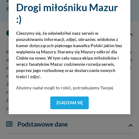
W cenę wliczono
Drogi miłośniku Mazur
gaz 2 kg paliwo 5 L
:)
Opis
Cieszymy się, że odwiedziłeś nasz serwis w
poszukiwaniu informacji, zdjęć, obrazów, widoków z
kamer dotyczących pięknego kawałka Polski jakim bez
wątpienia są Mazury. Staramy się Mazury odkryć dla
Bardzo wygodny i popularny jacht. Pomimo swoich gabarytów posiadający
Ciebie na nowo. W tym celu nasza ekipa miłośników i
stosunkowo niewielkie zanurzenie, co pozwala na dobicie nawet w płytkich
wręcz fanatyków Mazur codziennie rozwija serwis,
miejscach. Na jachcie znajdują się dwa obiegi elektryczne 12V, oddzielnie
poprzez jego rozbudowę oraz dostarczanie nowych
treści i zdj
ęć.
na lodówkę razem z ogrzewaniem, a oddzielnie na światło i pompę wody.
Jednostka zabudowana w wersji "Family" z dwoma zamykanymi kabinami
Abyśmy nadal mogli to robić, potrzebujemy Twojej
na rufie i jedną na dziobie.
zgody, dzięki której, będziemy mogli elementy serwisu
dostosować do Twoich preferencji. Twoje dane (w tym
Zamieszczone zdjęcia obrazują faktyczne rozplanowanie i sposób
ZGADZAM SIĘ
pliki cookies) będą zapisywane w celu usprawnienia
zabudowy jachtu (data wykonania zdjęć 27.07.2024).
serwisu (zapamiętywanie pozycji na mapach, ostatnie
wyszukania, ulubione miejsca, logowania, itp).
Podstawowe dane
Bezpieczeństwo Twoich danych jest dla nas
priorytetowe, bez poinformowania Ciebie nie będziemy
zmieniać zakresu naszych uprawnień. Twoje dane są u