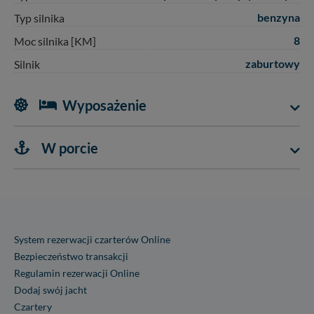
zawsze jest możliwe techniczne zrealizowanie Twoich
benzyna
Typ silnika
praw w odniesieniu do informacji zawartych w plikach
cookies. Twoja przeglądarka umożliwia Ci skasowanie
8
Moc silnika [KM]
tych plików - w pewnych przypadkach nie możemy tego
zaburtowy
Silnik
zrobić za Ciebie.
Dziękujemy, i życzmy miłego odkrywania Mazur na
Wyposażenie
nowo...
W porcie
System rezerwacji czarterów Online
Bezpieczeństwo transakcji
Regulamin rezerwacji Online
Dodaj swój jacht
Czartery