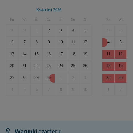
Kwiecień 2026
Pn
Wt
Śr
Cz
Pt
So
N
Pn
Wt
Ś
30
31
1
2
3
4
5
27
28
2
6
7
8
9
10
11
12
4
5
13
14
15
16
17
18
19
11
12
1
20
21
22
23
24
25
26
18
19
2
27
28
29
30
1
2
3
25
26
2
4
5
6
7
8
9
10
1
2
Warunki czarteru