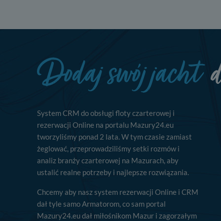
taj jednak, że nie zawsze jest możliwe techniczne zrealizowanie Twoich 
 w plikach cookies. Twoja przeglądarka umożliwia Ci skasowanie tych p
my tego zrobić za Ciebie.
 miłego odkrywania Mazur na nowo...
System CRM do obsługi floty czarterowej i
rezerwacji Online na portalu Mazury24.eu
tworzyliśmy ponad 2 lata. W tym czasie zamiast
żeglować, przeprowadziliśmy setki rozmów i
analiz branży czarterowej na Mazurach, aby
ustalić realne potrzeby i najlepsze rozwiązania.
Chcemy aby nasz system rezerwacji Online i CRM
dał tyle samo Armatorom, co sam portal
Mazury24.eu dał miłośnikom Mazur i zagorzałym