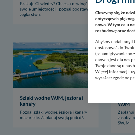
Mazur
Brakuje Ci wiedzy? Chcesz rozwinąć
swoje umiejętności - poznaj podstawy
Najwięks
Cieszymy się, że odw
żeglarstwa.
szlakach 
dotyczących pięknego
nowo. W tym celu nas
rozbudowę oraz dosta
Abyśmy nadal mogli t
dostosować do Twoich
(zapamiętywanie pozy
danych jest dla nas 
Twoje dane są u nas b
Więcej informacji uz
wyrażasz zgodę na pr
Nasz serwis nie wyk
Wyjątkiem jest sytua
Szlaki wodne WJM, jeziora i
Miejsco
kontaktowego, przekaz
kanały
WJM
zasadach i funkcjona
Poznaj szlaki wodne, jeziora i kanały
Zaplanuj
mazurskie. Zaplanuj swoją podróż.
Administratorem Twoi
zasoby m
SWJM.
11-500 Giżycko. Może
W każdej chwili może