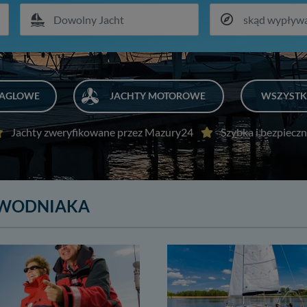
ŻAGLOWE
JACHTY MOTOROWE
WSZYSTK
Jachty zweryfikowane przez Mazury24
Szybka i bezpieczn
OWODNIAKA