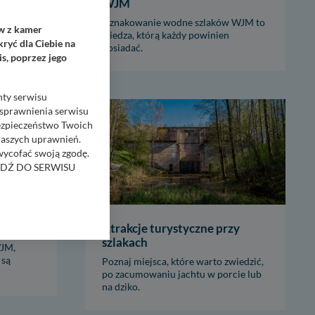
WJM
anuj z
Oznakowanie wodne szlaków WJM to
ów z kamer
ach z
wiedza, którą każdy powinien
ryć dla Ciebie na
posiadać.
s, poprzez jego
nty serwisu
usprawnienia serwisu
Bezpieczeństwo Twoich
naszych uprawnień.
 wycofać swoją zgodę.
RZEJDŹ DO SERWISU
bom trzecim.
anych z formularza
i mostu
Atrakcje turystyczne przy
ięcej informacji o
szlakach
WJM,
 są
Poznaj miejsca, które warto zwiedzić,
bą ul. Wiejska 17,
po zacumowaniu jachtu w porcie lub
na dziko.
ęcia, zabronić ich