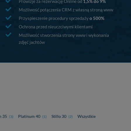
Prowizje za rezerwację Online od
1,5% do 9%
Możliwość połączenia CRM z własną stroną www
Przyspieszenie procedury sprzedaży
o 500%
Ochrona przed nieuczciwymi klientami
Możliwość stworzenia strony www i wykonania
zdjęć jachtów
m 35
Platinum 40
Stillo 30
Wszystkie
(3)
(1)
(2)