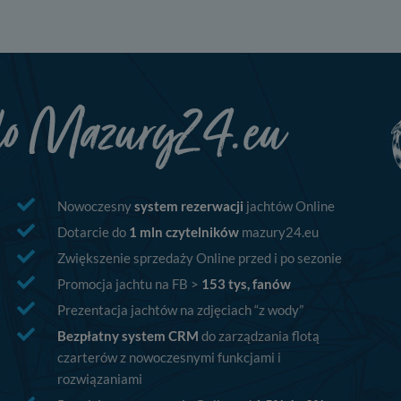
praw w odniesieniu do
lików - w pewnych
Nowoczesny
system rezerwacji
jachtów Online
Dotarcie do
1 mln czytelników
mazury24.eu
Zwiększenie sprzedaży Online przed i po sezonie
Promocja jachtu na FB >
153 tys, fanów
Prezentacja jachtów na zdjęciach “z wody”
Bezpłatny system CRM
do zarządzania flotą
czarterów z nowoczesnymi funkcjami i
rozwiązaniami