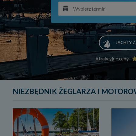
JACHTY 
Atrakcyjne ceny
NIEZBĘDNIK ŻEGLARZA I MOTOR