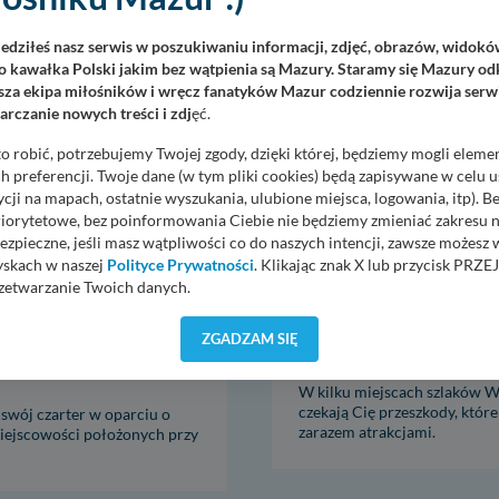
ach
Mazurach
za baza portów, przystani na
Lubisz szanty i koncerty. Zapl
iedziłeś nasz serwis w poszukiwaniu informacji, zdjęć, obrazów, widok
Wielkich Jezior Mazurskich.
nami trasę czarterów po port
 kawałka Polski jakim bez wątpienia są Mazury. Staramy się Mazury odk
imprezami.
za ekipa miłośników i wręcz fanatyków Mazur codziennie rozwija serwi
rczanie nowych treści i zdj
ęć.
o robić, potrzebujemy Twojej zgody, dzięki której, będziemy mogli eleme
 preferencji. Twoje dane (w tym pliki cookies) będą zapisywane w celu 
cji na mapach, ostatnie wyszukania, ulubione miejsca, logowania, itp). 
priorytetowe, bez poinformowania Ciebie nie będziemy zmieniać zakresu 
ezpieczne, jeśli masz wątpliwości co do naszych intencji, zawsze możesz
yskach w naszej
Polityce Prywatności
. Klikając znak X lub przycisk P
zetwarzanie Twoich danych.
orzystuje oraz nie udostępnia Twoich danych innym podmiotom oraz oso
ZGADZAM SIĘ
cja, gdy przekazanie Twoich danych jest elementem usługi (przekazanie d
wości przy szlakach
Godziny otwarcia śluz 
anie danych w przypadku rezerwacji usług typu: nocleg, czartery, itp). W
W kilku miejscach szlaków 
lności serwisu w
Regulaminie Serwisu
.
czekają Cię przeszkody, które
 swój czarter w oparciu o
zarazem atrakcjami.
ch danych jest: Agencja Reklamowa Kreacja Monika Borkowska, z siedzi
iejscowości położonych przy
sz z nami skontaktować się za pośrednictwem tej
strony
.
sz: zażądać dostępu do swoich danych, zażądać ich poprawienia lub usuni