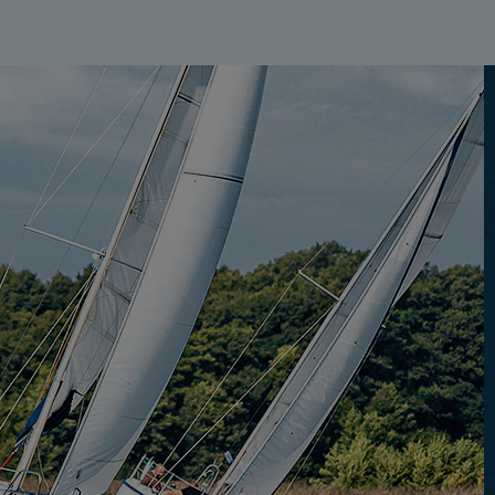
przetwarzania. Pamię
informacji zawartych
przypadkach nie może
Dziękujemy, i życzmy