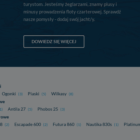
turystom. Jesteśmy żeglarzami, znamy plusy i
minusy prowadzenia floty czarterowej. Sprawdź
nasze pomysły - dodaj swój jacht/y.
DOWIEDZ SIĘ WIĘCEJ
i
Ogonki
Piaski
Wilkasy
(3)
(5)
(8)
owe
Antila 27
Phobos 25
1)
(5)
(3)
rowe
18
Escapade 600
Futura 860
Nautika 830s
Platinu
(2)
(2)
(1)
(1)