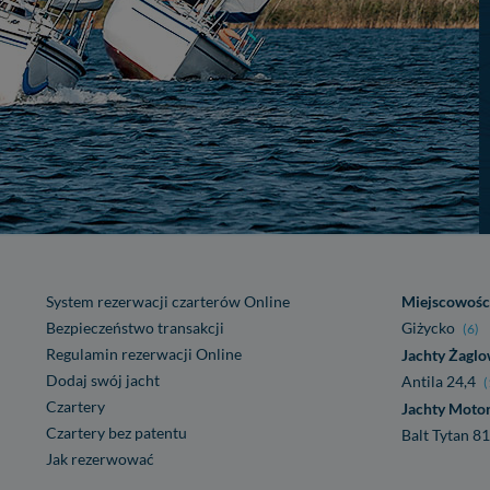
System rezerwacji czarterów Online
Miejscowośc
Bezpieczeństwo transakcji
Giżycko
(6)
Regulamin rezerwacji Online
Jachty Żagl
Dodaj swój jacht
Antila 24,4
(
Czartery
Jachty Moto
Czartery bez patentu
Balt Tytan 8
Jak rezerwować