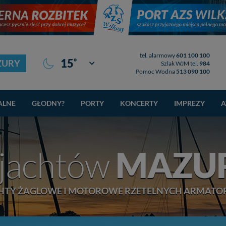
tel. alarmowy
601 100 100
°
15
ZURY
Giżycko
Szlak WJM tel.
984
Pomoc Wodna
513 090 100
ALNE
GŁODNY?
PORTY
KONCERTY
IMPREZY
A
 jachtów
MAZUR
HTY ŻAGLOWE I MOTOROWE RZETELNYCH ARMAT