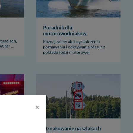
Poradnik dla
motorowodniaków
tuacjach,
Poznaj zalety ale i ograniczenia
WJM? ...
poznawania i odkrywania Mazur z
pokładu łodzi motorowej.
×
zeń na
Oznakowanie na szlakach