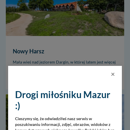
Nowy Harsz
Mała wieś nad jeziorem Dargin, w której latem jest więcej
turystów, niż miejscowych. Aby tu dojechać trzeba
×
zboczyć z głównych tras, najlepiej z trasy Giżycko-
Węgorzewo zjechać w Pozezdrzu...
Drogi miłośniku Mazur
:)
SWJM
Cieszymy się, że odwiedziłeś nasz serwis w
poszukiwaniu informacji, zdjęć, obrazów, widoków z