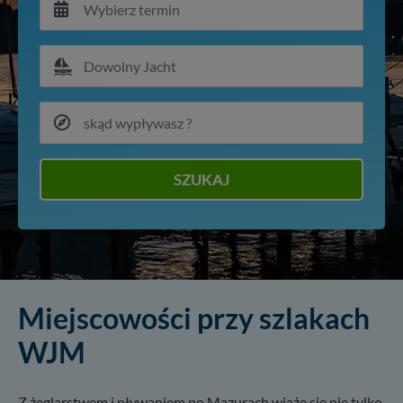
SZUKAJ
Miejscowości przy szlakach
WJM
Z żeglarstwem i pływaniem po Mazurach wiąże się nie tylko