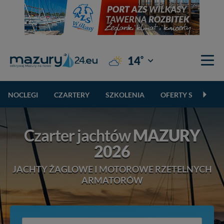
°
14
Giżycko
NOCLEGI
CZARTERY
SZKOLENIA
OFERTY SPECJALN
Czarter jachtów
MAZURY
2026
JACHTY ŻAGLOWE I MOTOROWE RZETELNYCH
ARMATORÓW