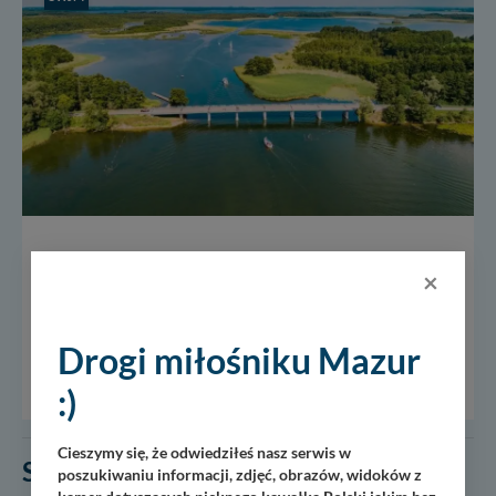
Most Sztynorcki
×
Most Sztynorcki to jedno z tych miejsc na Mazurach, które
łączą w sobie uroki natury, żeglarską tradycję i spokojną
Drogi miłośniku Mazur
atmosferę sprzyjającą wypoczynkowi. Znajduje się na
połączeniu jezior Dargin i...
:)
Cieszymy się, że odwiedziłeś nasz serwis w
Sztynort
poszukiwaniu informacji, zdjęć, obrazów, widoków z