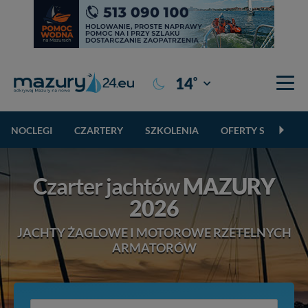
°
14
Giżycko
NOCLEGI
CZARTERY
SZKOLENIA
OFERTY SPECJALN
Czarter jachtów
MAZURY
2026
JACHTY ŻAGLOWE I MOTOROWE RZETELNYCH
ARMATORÓW