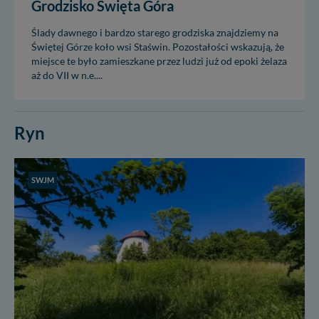
Grodzisko Święta Góra
Ślady dawnego i bardzo starego grodziska znajdziemy na
Świętej Górze koło wsi Staświn. Pozostałości wskazują, że
miejsce te było zamieszkane przez ludzi już od epoki żelaza
aż do VII w n.e....
Ryn
SWJM