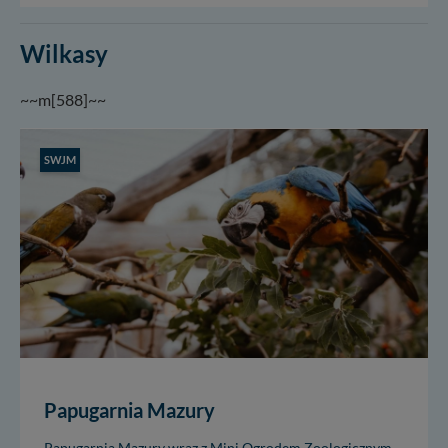
Wilkasy
~~m[588]~~
SWJM
Papugarnia Mazury
Papugarnia Mazury wraz z Mini Ogrodem Zoologicznym