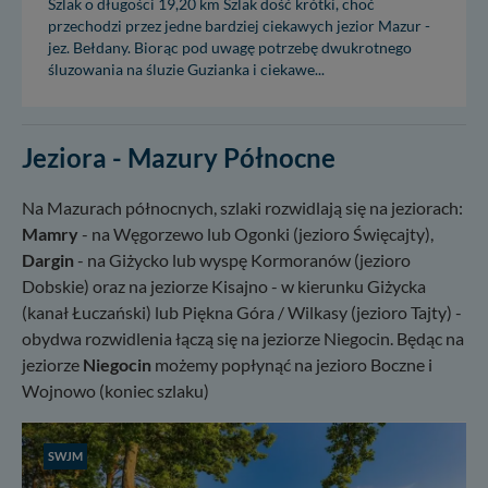
Szlak o długości 19,20 km Szlak dość krótki, choć
przechodzi przez jedne bardziej ciekawych jezior Mazur -
jez. Bełdany. Biorąc pod uwagę potrzebę dwukrotnego
śluzowania na śluzie Guzianka i ciekawe...
Jeziora - Mazury Północne
Na Mazurach północnych, szlaki rozwidlają się na jeziorach:
Mamry
- na Węgorzewo lub Ogonki (jezioro Święcajty),
Dargin
- na Giżycko lub wyspę Kormoranów (jezioro
Dobskie) oraz na jeziorze Kisajno - w kierunku Giżycka
(kanał Łuczański) lub Piękna Góra / Wilkasy (jezioro Tajty) -
obydwa rozwidlenia łączą się na jeziorze Niegocin. Będąc na
jeziorze
Niegocin
możemy popłynąć na jezioro Boczne i
Wojnowo (koniec szlaku)
SWJM