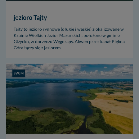
Twoich danych innym podmiotom oraz osobom
trzecim. Wyjątkiem jest sytuacja, gdy przekazanie
Twoich danych jest elementem usługi (przekazanie
jezioro Tajty
danych z formularza kontaktowego, przekazanie danych
w przypadku rezerwacji usług typu: nocleg, czartery,
Tajty to jezioro rynnowe (długie i wąskie) zlokalizowane w
itp). Więcej informacji o zasadach i funkcjonalności
Krainie Wielkich Jezior Mazurskich, położone w gminie
serwisu w
Regulaminie Serwisu
.
Giżycko, w dorzeczu Węgorapy. Akwen przez kanał Piękna
Góra łączy się z jeziorem...
Administratorem Twoich danych jest: Agencja
Reklamowa Kreacja Monika Borkowska, z siedzibą ul.
Wiejska 17, 11-500 Giżycko. Możesz z nami
skontaktować się za pośrednictwem tej
strony
.
SWJM
W każdej chwili możesz: zażądać dostępu do swoich
danych, zażądać ich poprawienia lub usunięcia,
zabronić ich przetwarzania. Pamiętaj jednak, że nie
zawsze jest możliwe techniczne zrealizowanie Twoich
praw w odniesieniu do informacji zawartych w plikach
cookies. Twoja przeglądarka umożliwia Ci skasowanie
tych plików - w pewnych przypadkach nie możemy tego
zrobić za Ciebie.
Dziękujemy, i życzmy miłego odkrywania Mazur na