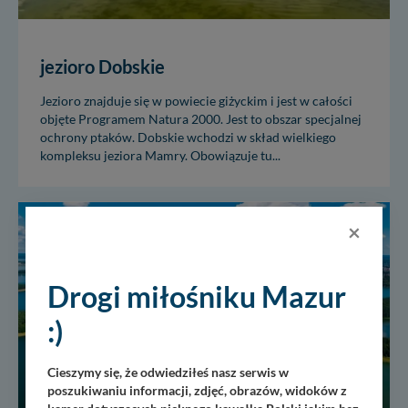
jezioro Dobskie
Jezioro znajduje się w powiecie giżyckim i jest w całości
objęte Programem Natura 2000. Jest to obszar specjalnej
ochrony ptaków. Dobskie wchodzi w skład wielkiego
kompleksu jeziora Mamry. Obowiązuje tu...
×
SWJM
Drogi miłośniku Mazur
:)
Cieszymy się, że odwiedziłeś nasz serwis w
poszukiwaniu informacji, zdjęć, obrazów, widoków z