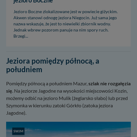
jezioro Boczne
Jezioro Boczne zlokalizowane jest w powiecie giżyckim.
Akwen stanowi odnogę jeziora Niegocin. Już sama jego
nazwa wskazuje, że jest to niewielki zbiornik wodny.
Jednak wbrew pozorom panuje na nim spory ruch.
Brzegi...
Jeziora pomiędzy północą, a
południem
Pomiędzy północą a południem Mazur,
szlak nie rozgałęzia
się
. Na jeziorze Jagodne na wysokości miejscowości Kozin,
możemy odbić na jezioro Mulik (żeglarsko słabo) lub przed
Szymonka w kierunku zatoki Górkło (zatoka jeziora
Jagodne).
SWJM