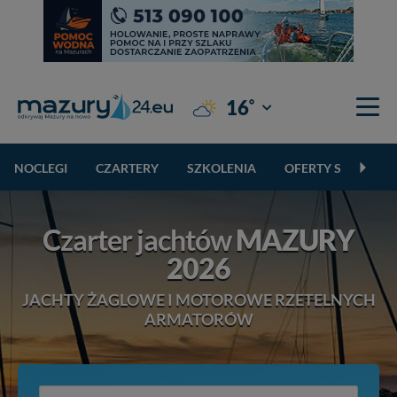
°
16
Giżycko
NOCLEGI
CZARTERY
SZKOLENIA
OFERTY SPECJALN
Czarter jachtów
MAZURY
2026
JACHTY ŻAGLOWE I MOTOROWE RZETELNYCH
ARMATORÓW