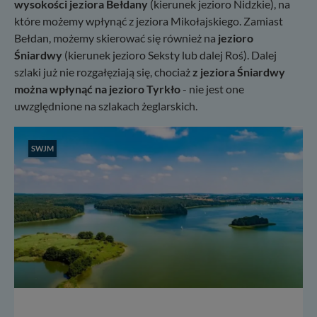
wysokości jeziora Bełdany
(kierunek jezioro Nidzkie), na
które możemy wpłynąć z jeziora Mikołajskiego. Zamiast
Bełdan, możemy skierować się również na
jezioro
Śniardwy
(kierunek jezioro Seksty lub dalej Roś). Dalej
szlaki już nie rozgałęziają się, chociaż
z jeziora Śniardwy
można wpłynąć na jezioro Tyrkło
- nie jest one
uwzględnione na szlakach żeglarskich.
SWJM