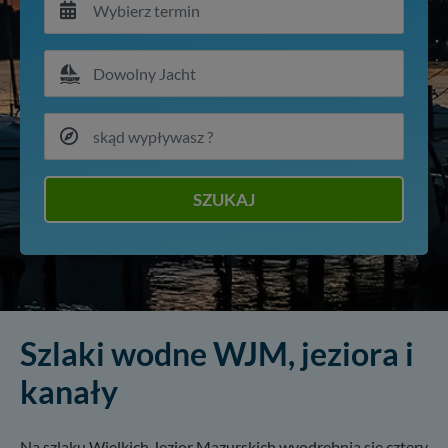
SZUKAJ
Szlaki wodne WJM, jeziora i
kanały
Na szlaku Wielkich Jezior Mazurskich wyodrębnia się cztery