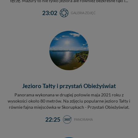
tęczę. Mazury to nie tylko jeziora ale również bezkresne łąki i...
23:02
GALERIA ZDJĘĆ
Jezioro Tałty i przystań Obieżyświat
Panorama wykonana w drugiej połowie maja 2021 roku z
wysokości około 80 metrów. Na zdjęciu popularne jezioro Tałty i
równie fajna miejscówka w Skorupkach - Przystań Obieżyświat.
22:25
PANORAMA