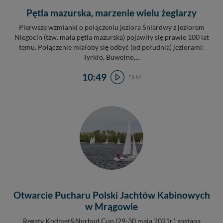
Pętla mazurska, marzenie wielu żeglarzy
Pierwsze wzmianki o połączeniu jeziora Śniardwy z jeziorem
Niegocin (tzw. mała pętla mazurska) pojawiły się prawie 100 lat
temu. Połączenie miałoby się odbyć (od południa) jeziorami:
Tyrkło, Buwełno,...
10:49
FILM
Otwarcie Pucharu Polski Jachtów Kabinowych
w Mrągowie
Regaty Kodmet&Norbud Cup (29-30 maja 2021r.) zostaną