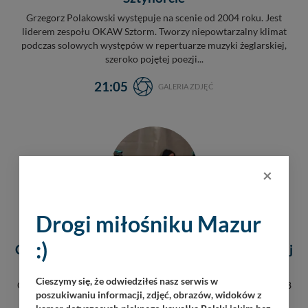
Grzegorz Polakowski występuje na scenie od 2004 roku. Jest
liderem zespołu OKAW Sztorm. Tworzy niepowtarzalny klimat
podczas solowych występów w repertuarze muzyki żeglarskiej,
szeroko pojętej poezji...
21:05
GALERIA ZDJĘĆ
×
Drogi miłośniku Mazur
:)
Czarna Bandera w Stanicy Wodnej Stranda, maj
2021
Cieszymy się, że odwiedziłeś nasz serwis w
Czarna Bandera to giżycki zespół, który powstał w czerwcu 2008
poszukiwaniu informacji, zdjęć, obrazów, widoków z
roku. Tworzą go: Jarek Kwiatkowski, Bartek Biwejnis, Kamil