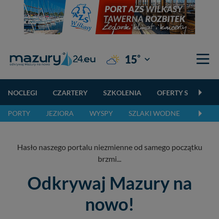
°
15
Giżycko
NOCLEGI
CZARTERY
SZKOLENIA
OFERTY SPECJALN
PORTY
JEZIORA
WYSPY
SZLAKI WODNE
SZLAK
Hasło naszego portalu niezmienne od samego początku
brzmi...
Odkrywaj Mazury na
nowo!