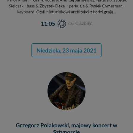
Karol Midel – gitara, vocal & Andrzej Jarniewicz - gitara & Wojtek
Sielczak - bass & Zbyszek Deka – perkusja & Rysiek Cymerman-
keyboard. Czyli nietuzinkowi architekci z Łodzi grają...
11:05
GALERIA ZDJĘĆ
Niedziela, 23 maja 2021
Grzegorz Polakowski, majowy koncert w
Sztynorcie