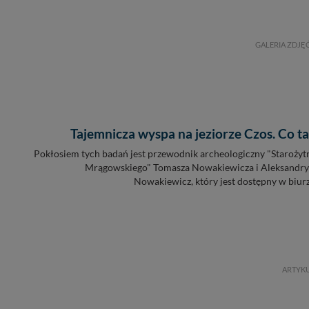
GALERIA ZDJĘ
Tajemnicza wyspa na jeziorze Czos. Co t
Pokłosiem tych badań jest przewodnik archeologiczny "Starożytn
Mrągowskiego" Tomasza Nowakiewicza i Aleksandry 
Nowakiewicz, który jest dostępny w biur
ARTYK