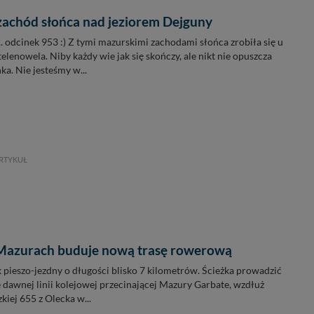
achód słońca nad jeziorem Dejguny
. odcinek 953 :) Z tymi mazurskimi zachodami słońca zrobiła się u
telenowela. Niby każdy wie jak się skończy, ale nikt nie opuszcza
ka. Nie jesteśmy w...
RTYKUŁ
Mazurach buduje nową trasę rowerową
 pieszo-jezdny o długości blisko 7 kilometrów. Ścieżka prowadzić
e dawnej linii kolejowej przecinającej Mazury Garbate, wzdłuż
iej 655 z Olecka w...