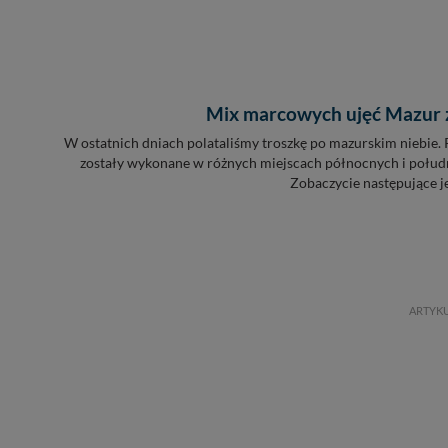
Mix marcowych ujęć Mazur z
W ostatnich dniach polataliśmy troszkę po mazurskim niebie. 
zostały wykonane w różnych miejscach północnych i połu
Zobaczycie następujące jez
ARTYK