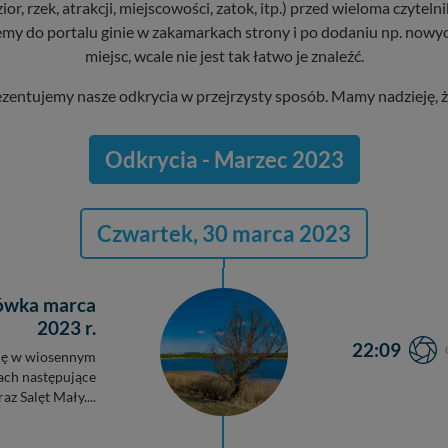
, rzek, atrakcji, miejscowości, zatok, itp.) przed wieloma czytel
my do portalu ginie w zakamarkach strony i po dodaniu np. nowych 
miejsc, wcale nie jest tak łatwo je znaleźć.
zentujemy nasze odkrycia w przejrzysty sposób. Mamy nadzieję, ż
Odkrycia - Marzec 2023
Czwartek, 30 marca 2023
cówka marca
2023 r.
22:09
się w wiosennym
iach następujące
az Salęt Mały....