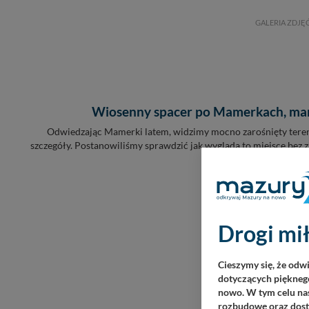
GALERIA ZDJĘ
Wiosenny spacer po Mamerkach, mar
Odwiedzając Mamerki latem, widzimy mocno zarośnięty tere
szczegóły. Postanowiliśmy sprawdzić jak wygląda to miejsce bez ziel
dużo lepiej. Zobaczcie
Drogi mił
ARTYK
Cieszymy się, że odw
dotyczących pięknego
nowo. W tym celu nas
rozbudowę oraz dosta