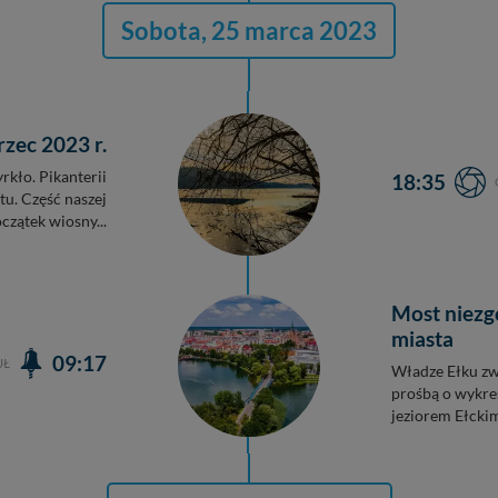
Sobota, 25 marca 2023
zec 2023 r.
rkło. Pikanterii
18:35
tu. Część naszej
oczątek wiosny...
Most niezg
miasta
09:17
UŁ
Władze Ełku zw
prośbą o wykre
jeziorem Ełckim.