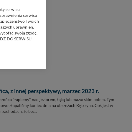
nty serwisu
usprawnienia serwisu
Bezpieczeństwo Twoich
naszych uprawnień.
 wycofać swoją zgodę.
RZEJDŹ DO SERWISU
GALERIA ZDJĘĆ
bom trzecim.
anych z formularza
ięcej informacji o
bą ul. Wiejska 17,
ca, z innej perspektywy, marzec 2023 r.
słońca "łapiemy" nad jeziorem, łąką lub mazurskim polem. Tym
ęcia, zabronić ich
owo złapaliśmy koniec dnia na obrzeżach Kętrzyna. Coś jest w
praw w odniesieniu do
 zachodach, że bez...
lików - w pewnych