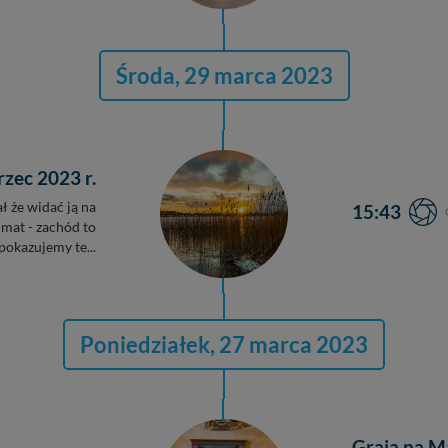
Środa, 29 marca 2023
zec 2023 r.
 że widać ją na
15:43
imat - zachód to
okazujemy te...
Poniedziałek, 27 marca 2023
Grają na M