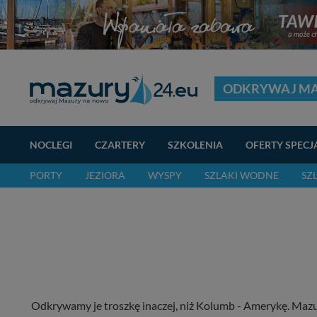
ODKRYWAJ M
NOCLEGI
CZARTERY
SZKOLENIA
OFERTY SPECJ
PORTY
JEZIORA
WYSPY
SZLAKI WODNE
SZ
Odkrywamy je troszkę inaczej, niż Kolumb - Amerykę. Mazury