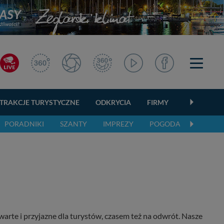
TRAKCJE TURYSTYCZNE
ODKRYCIA
FIRMY
OGŁOSZEN
PORADNIKI
SZANTY
IMPREZY
POGODA
warte i przyjazne dla turystów, czasem też na odwrót. Nasze