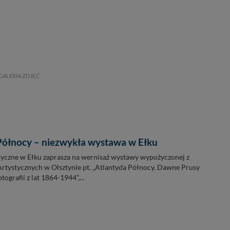
GALERIA ZDJĘĆ
Północy – niezwykła wystawa w Ełku
czne w Ełku zaprasza na wernisaż wystawy wypożyczonej z
rtystycznych w Olsztynie pt. „Atlantyda Północy. Dawne Prusy
ografii z lat 1864-1944”,...