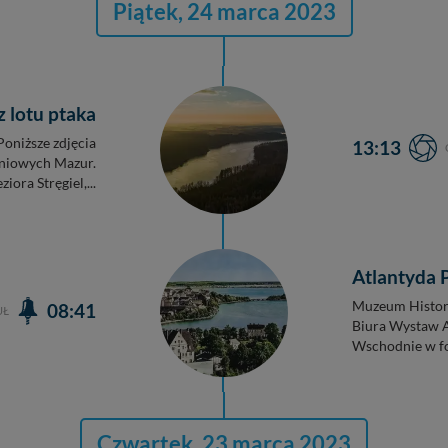
Piątek, 24 marca 2023
 lotu ptaka
Poniższe zdjęcia
13:13
dniowych Mazur.
iora Stręgiel,...
Atlantyda 
Muzeum History
08:41
UŁ
Biura Wystaw A
Wschodnie w fot
Czwartek, 23 marca 2023