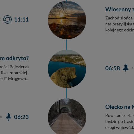
Wiosenny z
Zachód słońca..
11:11
Ć
nas brazylijska 
kolejnego odcin
am odkryto?
ości Pojezierza
06:58
A
Rzeszotarskiej-
ze IT Mrągowo...
Olecko na 
Powstanie szlak
06:23
UŁ
będzie po trasi
drogi wojewódzk