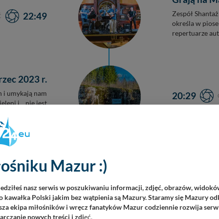
Zespół Shantaż 
22:49
Ć
określa w pios
repertuarze aut
zec 2023 r.
n i umykają nam
20:29
eni i... nie jest
 efekt naszego...
Mazurskie 
ośniku Mazur :)
komunikac
06:45
UŁ
– Yutongi E10 j
iedziłeś nasz serwis w poszukiwaniu informacji, zdjęć, obrazów, widok
kolejny projekt
 kawałka Polski jakim bez wątpienia są Mazury. Staramy się Mazury odk
który mamy prz
za ekipa miłośników i wręcz fanatyków Mazur codziennie rozwija serwi
rczanie nowych treści i zdj
ęć.