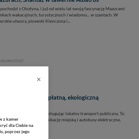
pochodzi z Olsztyna, i już od wielu lat swoją fascynację Mazurami
enkach wakacyjnych, turystycznych i wiadomo... w szantach. W
orskie utwory, piosenki Klenczona i...
GALERIA ZDJĘĆ
×
miasto rozwija bezpłatną, ekologiczną
ję
eżdżą już po Kętrzynie, obsługując lokalny transport publiczny. To
ów z kamer
, łączący bezpłatną komunikację miejską i autobusy elektryczne,
ryć dla Ciebie na
yjemność...
s, poprzez jego