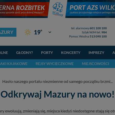
tel. alarmowy
601 100 100
°
19
AZURY
Giżycko
Szlak WJM tel.
984
Pomoc Wodna
513 090 100
ALNE
GŁODNY?
PORTY
KONCERTY
IMPREZY
A
LAKI KAJAKOWE
REJSY WYCIECZKOWE
MIEJSCOWOŚCI
Hasło naszego portalu niezmienne od samego początku brzmi...
Odkrywaj Mazury na nowo!
 ewoluują, zmieniają się, miejsca kiedyś niedostępne stają się ot