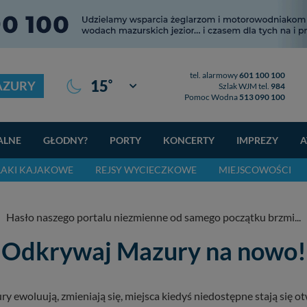
tel. alarmowy
601 100 100
°
15
AZURY
Giżycko
Szlak WJM tel.
984
Pomoc Wodna
513 090 100
ALNE
GŁODNY?
PORTY
KONCERTY
IMPREZY
A
LAKI KAJAKOWE
REJSY WYCIECZKOWE
MIEJSCOWOŚCI
Hasło naszego portalu niezmienne od samego początku brzmi...
Odkrywaj Mazury na nowo!
 ewoluują, zmieniają się, miejsca kiedyś niedostępne stają się ot