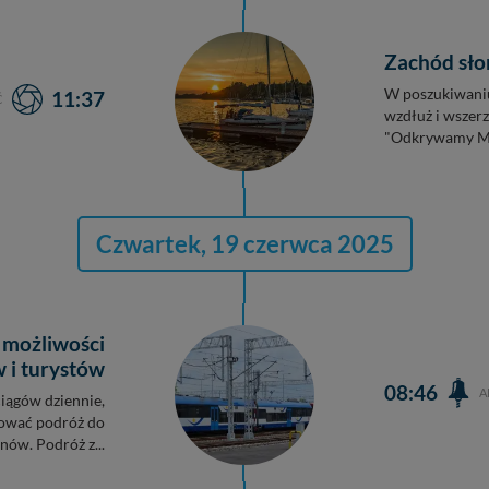
Zachód słoń
W poszukiwaniu
11:37
Ć
wzdłuż i wszerz
"Odkrywamy Maz
Czwartek, 19 czerwca 2025
 możliwości
 i turystów
08:46
A
ciągów dziennie,
sować podróż do
ów. Podróż z...