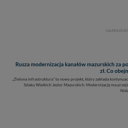
GALERIA ZDJĘ
Rusza modernizacja kanałów mazurskich za p
zł. Co obej
„Zielona infrastruktura” to nowy projekt, który zakłada kontynuac
Szlaku Wielkich Jezior Mazurskich. Modernizację ma przejś
Nidz