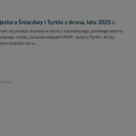
eziora Śniardwy i Tyrkło z drona, lato 2025 r.
nam się polatać dronem w okolicy największego, polskiego jeziora
eżącego z boku, już poza szlakami WJM - jeziora Tyrkło. Aż się
ioro znalazło się w...
RTYKUŁ