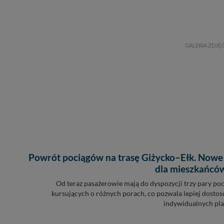
GALERIA ZDJĘ
Powrót pociągów na trasę Giżycko–Ełk. Nowe
dla mieszkańców
Od teraz pasażerowie mają do dyspozycji trzy pary po
kursujących o różnych porach, co pozwala lepiej dosto
indywidualnych plan