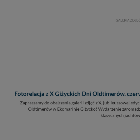
GALERIA ZDJĘ
Fotorelacja z X Giżyckich Dni Oldtimerów, czer
Zapraszamy do obejrzenia galerii zdjęć z X, jubileuszowej edyc
Oldtimerów w Ekomarinie Giżycko! Wydarzenie zgromadz
klasycznych jachtów z