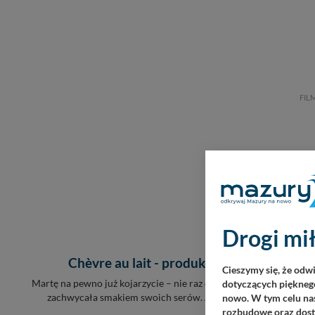
FIL
Drogi mił
Chèvre au lait - produkcja kozich serów 
Cieszymy się, że odw
Martę na pewno już kojarzycie – nie raz dzieliła się z nami efektam
dotyczących pięknego
zachwycała smakiem swoich serów. Ale dziś będziecie mogli za
nowo. W tym celu nas
Marta pokaże krok 
rozbudowę oraz dosta