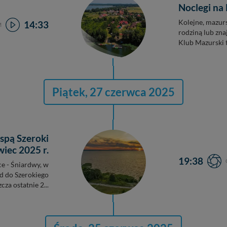
Noclegi na
Kolejne, mazur
14:33
M
rodziną lub zn
Klub Mazurski t
Piątek, 27 czerwca 2025
spą Szeroki
iec 2025 r.
19:38
e - Śniardwy, w
d do Szerokiego
za ostatnie 2...