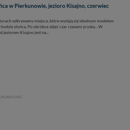
ńca w Pierkunowie, jezioro Kisajno, czerwiec
urach odkrywamy miejsca, które wydają się idealnym modelem
hodzie słońca. Po obróbce zdjęć czar czasami pryska... W
 jeziorem Kisajno jest na...
GALERIA ZDJĘĆ