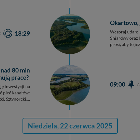
Okartowo, j
Wczoraj udało 
18:29
Ć
Śniardwy oraz l
prosi, aby to jez
onad 80 mln
mują prace?
09:00
A
ję inwestycji na
ć pięć kanałów:
ki, Sztynorcki,...
Niedziela, 22 czerwca 2025