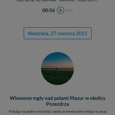
żeby zacząć też odkrywać "zawartość" Mazurskich...
00:56
FILM
Niedziela, 27 czerwca 2021
Wiosenne mgły nad polami Mazur w okolicy
Pozezdrza
Polując na piękny wschód, często przemierzamy Mazury zaraz