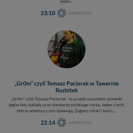
jeden...
23:10
GALERIA ZDJĘĆ
„Gr0m” czyli Tomasz Paciorek w Tawernie
Rozbitek
„Gr0m” czyli Tomasz Paciorek - to przede wszystkim piosenki
żeglarskie, ballady oraz standardy polskiego rocka. Jeden z tych,
którzy wiedzą o czym śpiewają. Żeglarz z krwi i kości,...
22:14
GALERIA ZDJĘĆ