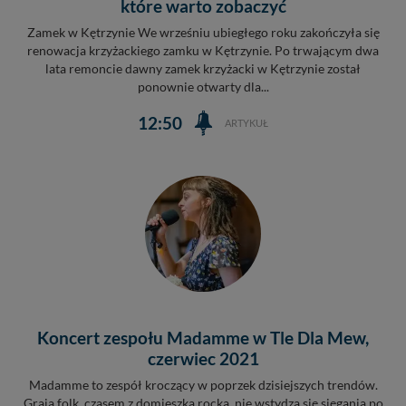
które warto zobaczyć
Zamek w Kętrzynie We wrześniu ubiegłego roku zakończyła się
renowacja krzyżackiego zamku w Kętrzynie. Po trwającym dwa
lata remoncie dawny zamek krzyżacki w Kętrzynie został
ponownie otwarty dla...
12:50
ARTYKUŁ
Koncert zespołu Madamme w Tle Dla Mew,
czerwiec 2021
Madamme to zespół kroczący w poprzek dzisiejszych trendów.
Grają folk, czasem z domieszką rocka, nie wstydzą się sięgania po