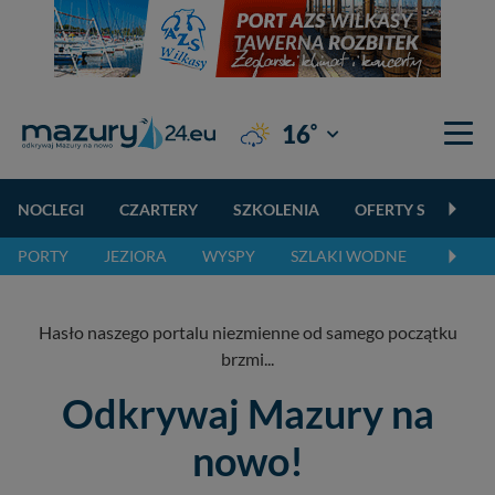
°
16
Giżycko
NOCLEGI
CZARTERY
SZKOLENIA
OFERTY SPECJALN
PORTY
JEZIORA
WYSPY
SZLAKI WODNE
SZLAK
Hasło naszego portalu niezmienne od samego początku
brzmi...
Odkrywaj Mazury na
nowo!