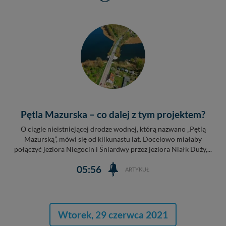
Pętla Mazurska – co dalej z tym projektem?
O ciągle nieistniejącej drodze wodnej, którą nazwano „Pętlą
Mazurską”, mówi się od kilkunastu lat. Docelowo miałaby
połączyć jeziora Niegocin i Śniardwy przez jeziora Niałk Duży,...
05:56
ARTYKUŁ
Wtorek, 29 czerwca 2021