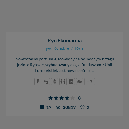
Ryn Ekomarina
jez. Ryńskie
/
Ryn
Nowoczesny port umiejscowiony na północnym brzegu
jeziora Ryńskie, wybudowany dzięki funduszom z Unii
Europejskiej. Jest nowocześnie i...
+ 7
8
19
30819
2