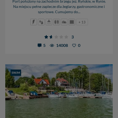
Port położony na zachodnim brzegu jez. Ryńskie, w Rynie.
priorytetowe, bez poinformowania Ciebie nie będziemy
Na miejscu pełne zaplecze dla żeglarzy, gastronomiczne i
zmieniać zakresu naszych uprawnień. Twoje dane są u
sportowe. Cumujemy do...
nas bezpieczne, jeśli masz wątpliwości co do naszych
intencji, zawsze możesz wycofać swoją zgodę. Więcej
+ 13
informacji uzyskach w naszej
Polityce Prywatności
.
Klikając znak X lub przycisk PRZEJDŹ DO SERWISU
wyrażasz zgodę na przetwarzanie Twoich danych.
3
Nasz serwis nie wykorzystuje oraz nie udostępnia
5
14008
0
Twoich danych innym podmiotom oraz osobom
trzecim. Wyjątkiem jest sytuacja, gdy przekazanie
Twoich danych jest elementem usługi (przekazanie
danych z formularza kontaktowego, przekazanie danych
w przypadku rezerwacji usług typu: nocleg, czartery,
SWJM
itp). Więcej informacji o zasadach i funkcjonalności
serwisu w
Regulaminie Serwisu
.
Administratorem Twoich danych jest: Agencja
Reklamowa Kreacja Monika Borkowska, z siedzibą ul.
Wiejska 17, 11-500 Giżycko. Możesz z nami
skontaktować się za pośrednictwem tej
strony
.
W każdej chwili możesz: zażądać dostępu do swoich