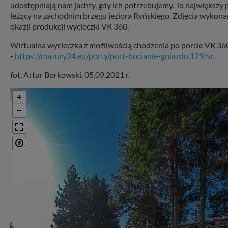
udostępniają nam jachty, gdy ich potrzebujemy. To największy p
leżący na zachodnim brzegu jeziora Ryńskiego. Zdjęcia wykona
okazji produkcji wycieczki VR 360.
Wirtualna wycieczka z możliwością chodzenia po porcie VR 36
-
https://mazury24.eu/porty/port-bocianie-gniazdo,129/vr
.
fot. Artur Borkowski, 05.09.2021 r.