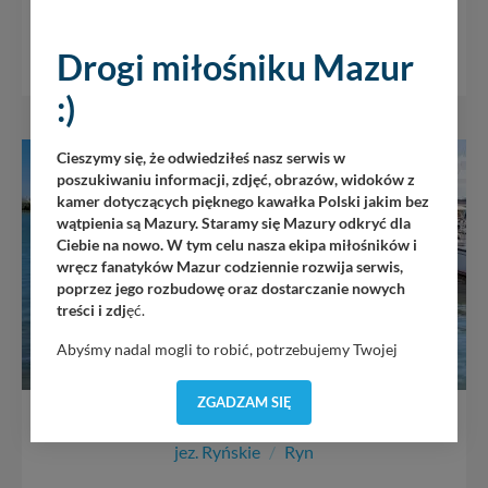
+ 9
Drogi miłośniku Mazur
3
8184
0
:)
Cieszymy się, że odwiedziłeś nasz serwis w
SWJM
poszukiwaniu informacji, zdjęć, obrazów, widoków z
kamer dotyczących pięknego kawałka Polski jakim bez
wątpienia są Mazury. Staramy się Mazury odkryć dla
Ciebie na nowo. W tym celu nasza ekipa miłośników i
wręcz fanatyków Mazur codziennie rozwija serwis,
poprzez jego rozbudowę oraz dostarczanie nowych
treści i zdj
ęć.
Abyśmy nadal mogli to robić, potrzebujemy Twojej
zgody, dzięki której, będziemy mogli elementy serwisu
dostosować do Twoich preferencji. Twoje dane (w tym
ZGADZAM SIĘ
pliki cookies) będą zapisywane w celu usprawnienia
Ryn Marina Sośnica
serwisu (zapamiętywanie pozycji na mapach, ostatnie
jez. Ryńskie
/
Ryn
wyszukania, ulubione miejsca, logowania, itp).
Bezpieczeństwo Twoich danych jest dla nas