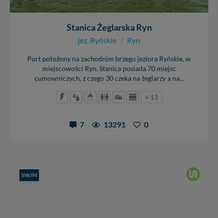
danych, zażądać ich poprawienia lub usunięcia,
zabronić ich przetwarzania. Pamiętaj jednak, że nie
Stanica Żeglarska Ryn
zawsze jest możliwe techniczne zrealizowanie Twoich
praw w odniesieniu do informacji zawartych w plikach
jez. Ryńskie
/
Ryn
cookies. Twoja przeglądarka umożliwia Ci skasowanie
tych plików - w pewnych przypadkach nie możemy tego
Port położony na zachodnim brzegu jeziora Ryńskie, w
zrobić za Ciebie.
miejscowości Ryn. Stanica posiada 70 miejsc
cumowniczych, z czego 30 czeka na żeglarzy a na...
Dziękujemy, i życzmy miłego odkrywania Mazur na
nowo...
+ 13
7
13291
0
SWJM