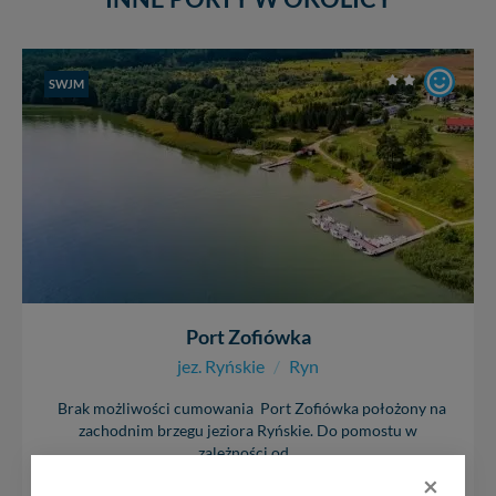
SWJM
Port Zofiówka
jez. Ryńskie
/
Ryn
Brak możliwości cumowania Port Zofiówka położony na
zachodnim brzegu jeziora Ryńskie. Do pomostu w
zależności od...
×