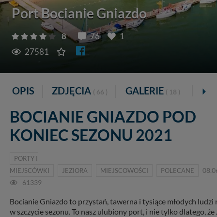
Port Bocianie Gniazdo
8
76
1
27581
OPIS
ZDJĘCIA
GALERIE
VR
( 66 )
( 18 )
BOCIANIE GNIAZDO POD
KONIEC SEZONU 2021
PORTY I
MIEJSCÓWKI
JEZIORA
MIEJSCOWOŚCI
POLECANE
08.0
61339
Bocianie Gniazdo to przystań, tawerna i tysiące młodych ludzi 
w szczycie sezonu. To nasz ulubiony port, i nie tylko dlatego, ż