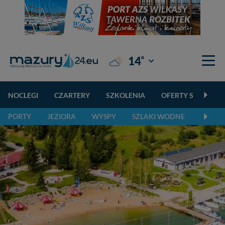
°
14
Giżycko
NOCLEGI
CZARTERY
SZKOLENIA
OFERTY SPECJALN
PORTY
JEZIORA
WYSPY
SZLAKI WODNE
SZLAK