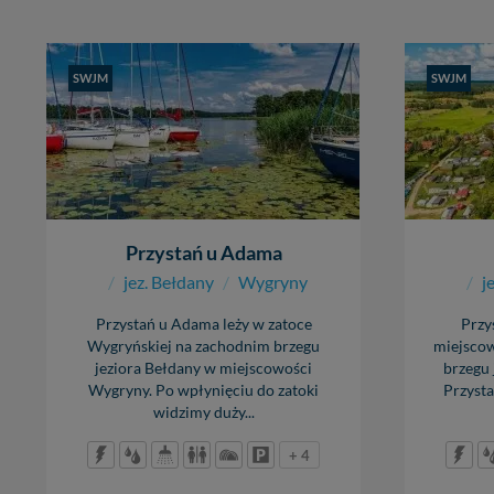
głębok
SWJM
SWJM
1,80 
cumow
boja
bezp
Przystań u Adama
/
jez. Bełdany
/
Wygryny
/
j
Przystań u Adama leży w zatoce
Przy
Wygryńskiej na zachodnim brzegu
miejscow
jeziora Bełdany w miejscowości
brzegu 
Wygryny. Po wpłynięciu do zatoki
Przysta
widzimy duży...
+ 4