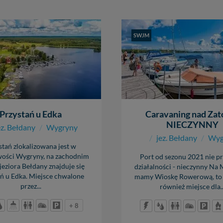
ość
głębokość
SWJM
- 3,00 m
0,60 - 3,00 m
anie
cumowanie
boja
cena
łatny
50 zł
Przystań u Edka
Caravaning nad Zat
NIECZYNNY
ez. Bełdany
/
Wygryny
/
jez. Bełdany
/
Wyg
stań zlokalizowana jest w
ości Wygryny, na zachodnim
Port od sezonu 2021 nie p
jeziora Bełdany znajduje się
działalności - nieczynny Na
ń u Edka. Miejsce chwalone
mamy Wioskę Rowerową, to 
przez...
również miejsce dla..
+ 8