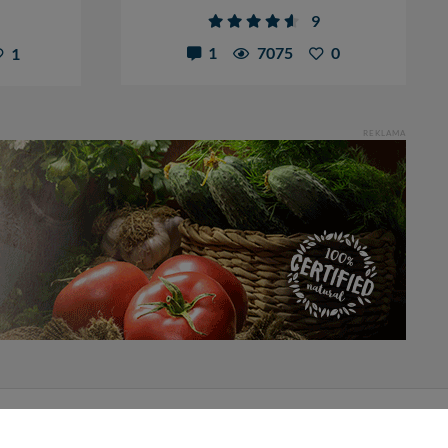
9
1
7075
0
1
REKLAMA
Pliki do pobrania