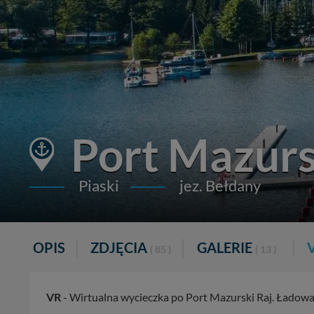
Port Mazurs
Piaski
jez. Bełdany
OPIS
ZDJĘCIA
GALERIE
( 85 )
( 13 )
VR
- Wirtualna wycieczka po Port Mazurski Raj. Ładowan