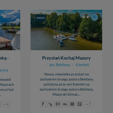
głębokość
SWJM
1,50 - 2,00 m
cumowanie
kotwica
,
long side
cena
25 zł + 15 zł / osoba
oką -
Przystań Kochaj Mazury
/
jez. Bełdany
/
Kamień
ryny
Nowa, niewielka przystań na
zachodnim brzegu jeziora Bełdany,
rowadzi
położona przy wsi Kamień na
 Mazurach
zachodnim brzegu jeziora Bełdany.
musi być
Mazurski klimat,...
.
+ 7
+ 5