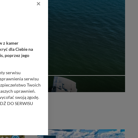
×
ów z kamer
ryć dla Ciebie na
s, poprzez jego
nty serwisu
usprawnienia serwisu
Bezpieczeństwo Twoich
naszych uprawnień.
 wycofać swoją zgodę.
RZEJDŹ DO SERWISU
bom trzecim.
anych z formularza
ięcej informacji o
głębokość