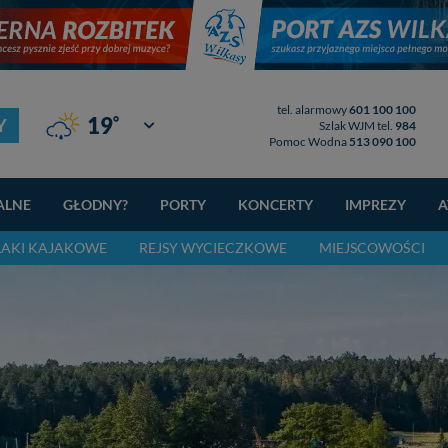
tel. alarmowy
601 100 100
°
19
Y
Giżycko
Szlak WJM tel.
984
Pomoc Wodna
513 090 100
ALNE
GŁODNY?
PORTY
KONCERTY
IMPREZY
A
LAKI KAJAKOWE
REJSY WYCIECZKOWE
MIEJSCOWOŚCI