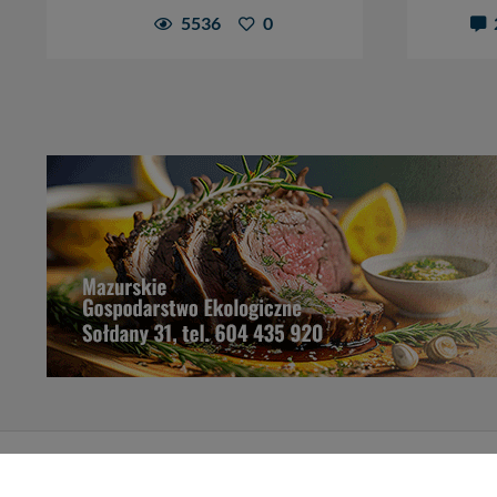
5536
0
Informacje o 