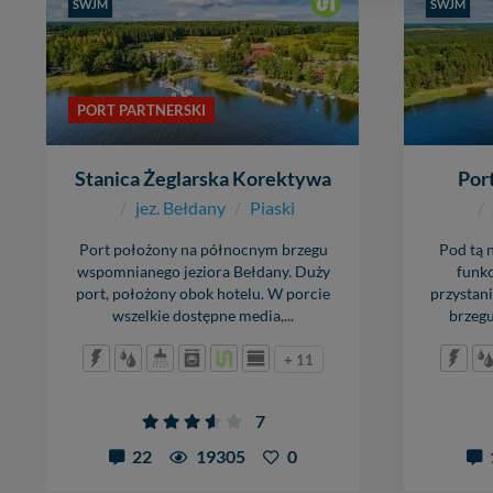
zasadach i funkcjona
SWJM
SWJM
1,20 
Administratorem Twoi
cumow
11-500 Giżycko. Może
boja
,
cena
W każdej chwili może
PORT PARTNERSKI
100 z
przetwarzania. Pamię
informacji zawartych
przypadkach nie może
Stanica Żeglarska Korektywa
Por
/
jez. Bełdany
/
Piaski
/
Dziękujemy, i życzmy
Port położony na północnym brzegu
Pod tą 
wspomnianego jeziora Bełdany. Duży
funkc
port, położony obok hotelu. W porcie
przystan
wszelkie dostępne media,...
brzegu
+ 11
7
22
19305
0