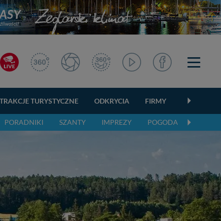
TRAKCJE TURYSTYCZNE
ODKRYCIA
FIRMY
OGŁOSZEN
PORADNIKI
SZANTY
IMPREZY
POGODA