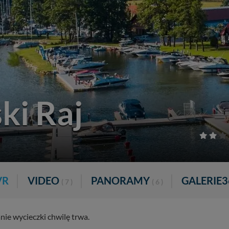
ki Raj
VR
VIDEO
PANORAMY
GALERIE3
( 7 )
( 6 )
ie wycieczki chwilę trwa.