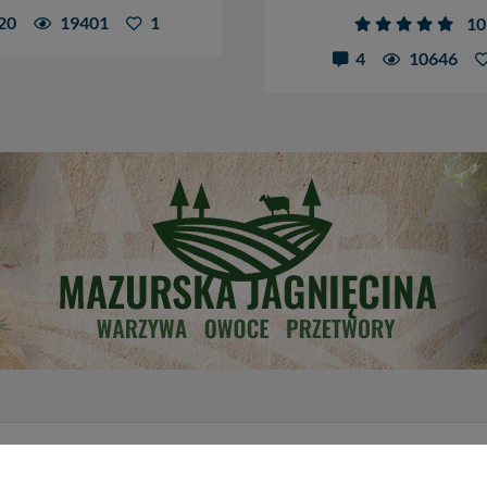
20
19401
1
10
4
10646
serwisie
Patronaty medialne