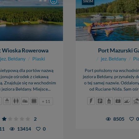
lności serwisu w
Regulaminie Serwisu
.
SWJM
- 1,80 m
0,80 - 1,70 m
ch danych jest: Agencja Reklamowa Kreacja Monika Borkowska, z siedzi
anie
cumowanie
sz z nami skontaktować się za pośrednictwem tej
strony
.
y-bom
,
long side
muring
cena
sz: zażądać dostępu do swoich danych, zażądać ich poprawienia lub usuni
ł + 10 zł / osoba
100 zł
taj jednak, że nie zawsze jest możliwe techniczne zrealizowanie Twoich 
 w plikach cookies. Twoja przeglądarka umożliwia Ci skasowanie tych p
my tego zrobić za Ciebie.
t Wioska Rowerowa
Port Mazurski G
jez. Bełdany
/
Piaski
/
jez. Bełdany
/
Pi
 miłego odkrywania Mazur na nowo...
nietypową dla portów nazwą
Port położony na wschodni
jonuje ośrodek z ciekawą
jeziora Bełdany, przynależy 
ią. Znajduje się na wschodnim
o tej samej nazwie. Oddalon
 jeziora Bełdany. Miejsce...
od Ruciane-Nida. Sam ośro
+ 11
2
8505
0
11
13414
0