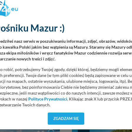
ośniku Mazur :)
iedziłeś nasz serwis w poszukiwaniu informacji, zdjęć, obrazów, widok
 kawałka Polski jakim bez wątpienia są Mazury. Staramy się Mazury odk
za ekipa miłośników i wręcz fanatyków Mazur codziennie rozwija serwi
rczanie nowych treści i zdj
ęć.
o robić, potrzebujemy Twojej zgody, dzięki której, będziemy mogli eleme
 preferencji. Twoje dane (w tym pliki cookies) będą zapisywane w celu 
cji na mapach, ostatnie wyszukania, ulubione miejsca, logowania, itp). 
priorytetowe, bez poinformowania Ciebie nie będziemy zmieniać zakresu 
ezpieczne, jeśli masz wątpliwości co do naszych intencji, zawsze możesz
yskach w naszej
Polityce Prywatności
. Klikając znak X lub przycisk P
zetwarzanie Twoich danych.
orzystuje oraz nie udostępnia Twoich danych innym podmiotom oraz oso
ZGADZAM SIĘ
cja, gdy przekazanie Twoich danych jest elementem usługi (przekazanie d
anie danych w przypadku rezerwacji usług typu: nocleg, czartery, itp). W
ość
głębokość