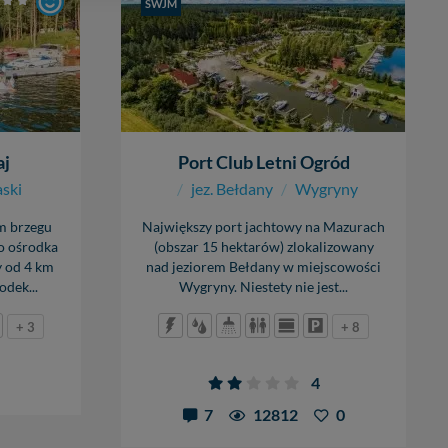
SWJM
0,60 - 3,00 m
bą ul. Wiejska 17,
cumowanie
kotwica
,
long side
cena
ęcia, zabronić ich
50 zł + 25 zł / osoba
praw w odniesieniu do
lików - w pewnych
aj
Port Club Letni Ogród
aski
/
jez. Bełdany
/
Wygryny
m brzegu
Największy port jachtowy na Mazurach
do ośrodka
(obszar 15 hektarów) zlokalizowany
y od 4 km
nad jeziorem Bełdany w miejscowości
dek...
Wygryny. Niestety nie jest...
+ 3
+ 8
4
7
12812
0