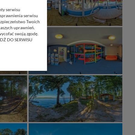
nty serwisu
usprawnienia serwisu
Bezpieczeństwo Twoich
naszych uprawnień.
 wycofać swoją zgodę.
RZEJDŹ DO SERWISU
bom trzecim.
anych z formularza
ięcej informacji o
bą ul. Wiejska 17,
ęcia, zabronić ich
praw w odniesieniu do
lików - w pewnych