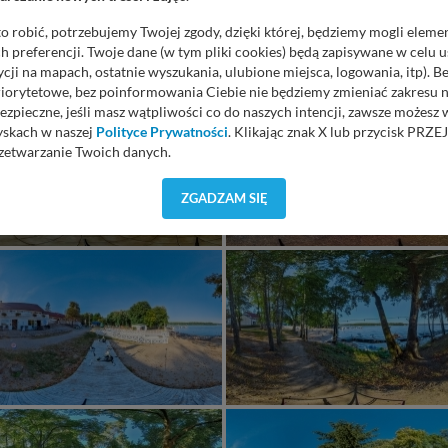
o robić, potrzebujemy Twojej zgody, dzięki której, będziemy mogli eleme
 preferencji. Twoje dane (w tym pliki cookies) będą zapisywane w celu 
cji na mapach, ostatnie wyszukania, ulubione miejsca, logowania, itp). 
priorytetowe, bez poinformowania Ciebie nie będziemy zmieniać zakresu 
ezpieczne, jeśli masz wątpliwości co do naszych intencji, zawsze możesz
yskach w naszej
Polityce Prywatności
. Klikając znak X lub przycisk P
zetwarzanie Twoich danych.
orzystuje oraz nie udostępnia Twoich danych innym podmiotom oraz oso
ZGADZAM SIĘ
cja, gdy przekazanie Twoich danych jest elementem usługi (przekazanie d
anie danych w przypadku rezerwacji usług typu: nocleg, czartery, itp). W
lności serwisu w
Regulaminie Serwisu
.
ch danych jest: Agencja Reklamowa Kreacja Monika Borkowska, z siedzi
sz z nami skontaktować się za pośrednictwem tej
strony
.
sz: zażądać dostępu do swoich danych, zażądać ich poprawienia lub usuni
taj jednak, że nie zawsze jest możliwe techniczne zrealizowanie Twoich 
 w plikach cookies. Twoja przeglądarka umożliwia Ci skasowanie tych p
my tego zrobić za Ciebie.
 miłego odkrywania Mazur na nowo...