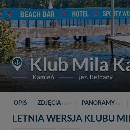
Klub Mila K
Kamień
jez. Bełdany
OPIS
ZDJĘCIA
PANORAMY
( 56 )
( 5 )
LETNIA WERSJA KLUBU MI