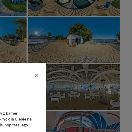
×
ów z kamer
ryć dla Ciebie na
s, poprzez jego