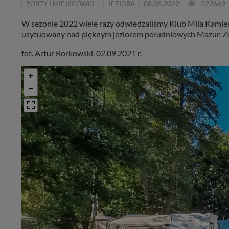
PORTY I MIEJSCÓWKI
JEZIORA
08.06.2022
222669
W sezonie 2022 wiele razy odwiedzaliśmy Klub Mila Kamień..
usytuowany nad pięknym jeziorem południowych Mazur. Zob
fot. Artur Borkowski, 02.09.2021 r.