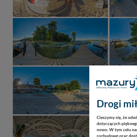
Drogi mił
Cieszymy się, że odw
dotyczących pięknego
nowo. W tym celu nas
rozbudowę oraz dosta