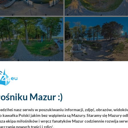
ośniku Mazur :)
iedziłeś nasz serwis w poszukiwaniu informacji, zdjęć, obrazów, widok
 kawałka Polski jakim bez wątpienia są Mazury. Staramy się Mazury odk
za ekipa miłośników i wręcz fanatyków Mazur codziennie rozwija serwi
rczanie nowych treści i zdj
ęć.