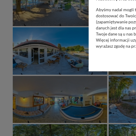
Abyśmy nadal mogli t
dostosować do Twoich
(zapamiętywanie pozy
danych jest dla nas 
Twoje dane są u nas b
Więcej informacji uz
wyrażasz zgodę na pr
Nasz serwis nie wyk
Wyjątkiem jest sytua
kontaktowego, przekaz
zasadach i funkcjona
Administratorem Twoi
11-500 Giżycko. Może
W każdej chwili może
przetwarzania. Pamię
informacji zawartych
przypadkach nie może
Dziękujemy, i życzmy