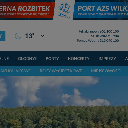
tel. alarmowy
601 100 100
°
13
Y
Giżycko
Szlak WJM tel.
984
Pomoc Wodna
513 090 100
ALNE
GŁODNY?
PORTY
KONCERTY
IMPREZY
A
LAKI KAJAKOWE
REJSY WYCIECZKOWE
MIEJSCOWOŚCI