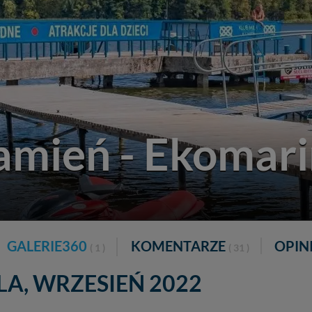
amień - Ekomar
GALERIE360
KOMENTARZE
OPIN
( 1 )
( 31 )
LA, WRZESIEŃ 2022