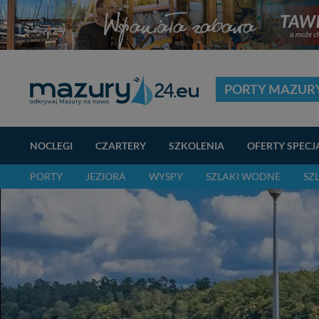
PORTY MAZUR
NOCLEGI
CZARTERY
SZKOLENIA
OFERTY SPECJ
PORTY
JEZIORA
WYSPY
SZLAKI WODNE
SZ