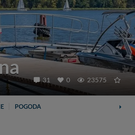
ina
31
0
23575
IE
POGODA