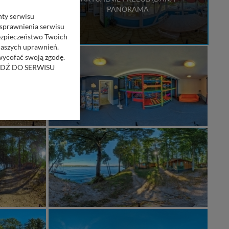
PANORAMA
nty serwisu
usprawnienia serwisu
Bezpieczeństwo Twoich
naszych uprawnień.
 wycofać swoją zgodę.
RZEJDŹ DO SERWISU
bom trzecim.
anych z formularza
ięcej informacji o
bą ul. Wiejska 17,
ęcia, zabronić ich
praw w odniesieniu do
lików - w pewnych