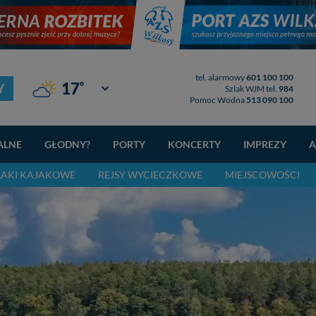
tel. alarmowy
601 100 100
°
17
Y
Giżycko
Szlak WJM tel.
984
Pomoc Wodna
513 090 100
ALNE
GŁODNY?
PORTY
KONCERTY
IMPREZY
A
LAKI KAJAKOWE
REJSY WYCIECZKOWE
MIEJSCOWOŚCI