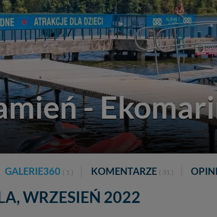
amień - Ekomar
GALERIE360
KOMENTARZE
OPIN
( 1 )
( 31 )
LA, WRZESIEŃ 2022