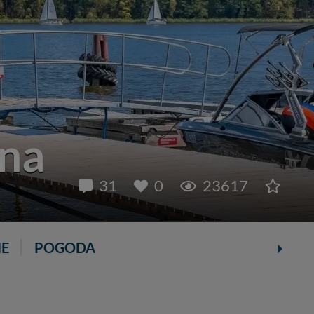
ina
31
0
23617
IE
POGODA