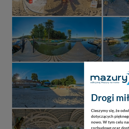
Drogi mił
Cieszymy się, że odw
dotyczących pięknego
nowo. W tym celu nas
rozbudowę oraz dosta