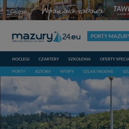
PORTY MAZUR
NOCLEGI
CZARTERY
SZKOLENIA
OFERTY SPECJ
PORTY
JEZIORA
WYSPY
SZLAKI WODNE
SZ