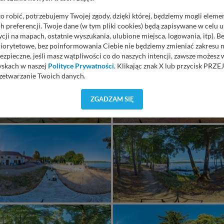
o robić, potrzebujemy Twojej zgody, dzięki której, będziemy mogli eleme
 preferencji. Twoje dane (w tym pliki cookies) będą zapisywane w celu 
cji na mapach, ostatnie wyszukania, ulubione miejsca, logowania, itp). 
priorytetowe, bez poinformowania Ciebie nie będziemy zmieniać zakresu 
ezpieczne, jeśli masz wątpliwości co do naszych intencji, zawsze możesz
yskach w naszej
Polityce Prywatności
. Klikając znak X lub przycisk P
zetwarzanie Twoich danych.
orzystuje oraz nie udostępnia Twoich danych innym podmiotom oraz oso
ZGADZAM SIĘ
cja, gdy przekazanie Twoich danych jest elementem usługi (przekazanie d
anie danych w przypadku rezerwacji usług typu: nocleg, czartery, itp). W
lności serwisu w
Regulaminie Serwisu
.
ch danych jest: Agencja Reklamowa Kreacja Monika Borkowska, z siedzi
sz z nami skontaktować się za pośrednictwem tej
strony
.
sz: zażądać dostępu do swoich danych, zażądać ich poprawienia lub usuni
taj jednak, że nie zawsze jest możliwe techniczne zrealizowanie Twoich 
 w plikach cookies. Twoja przeglądarka umożliwia Ci skasowanie tych p
my tego zrobić za Ciebie.
 miłego odkrywania Mazur na nowo...