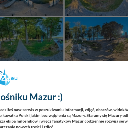
ośniku Mazur :)
iedziłeś nasz serwis w poszukiwaniu informacji, zdjęć, obrazów, widok
 kawałka Polski jakim bez wątpienia są Mazury. Staramy się Mazury odk
za ekipa miłośników i wręcz fanatyków Mazur codziennie rozwija serwi
rczanie nowych treści i zdj
ęć.