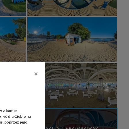
×
ów z kamer
ryć dla Ciebie na
s, poprzez jego
AKTUALNIE PRZEGLĄDANA