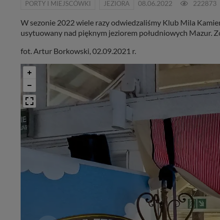
PORTY I MIEJSCÓWKI
JEZIORA
08.06.2022
222873
W sezonie 2022 wiele razy odwiedzaliśmy Klub Mila Kamień..
usytuowany nad pięknym jeziorem południowych Mazur. Zob
fot. Artur Borkowski, 02.09.2021 r.