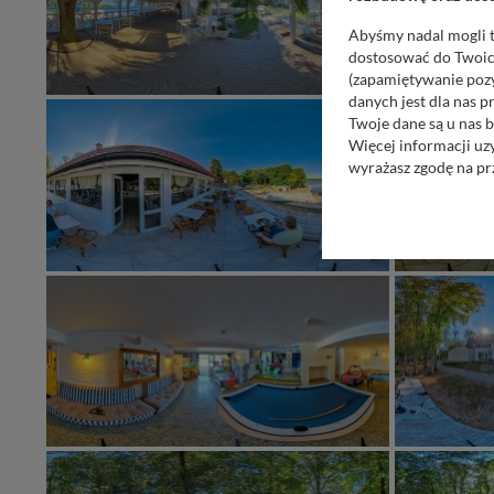
Abyśmy nadal mogli t
dostosować do Twoich
(zapamiętywanie pozy
danych jest dla nas 
Twoje dane są u nas b
Więcej informacji uz
wyrażasz zgodę na pr
Nasz serwis nie wyk
Wyjątkiem jest sytua
kontaktowego, przekaz
zasadach i funkcjona
Administratorem Twoi
11-500 Giżycko. Może
W każdej chwili może
przetwarzania. Pamię
informacji zawartych
przypadkach nie może
Dziękujemy, i życzmy