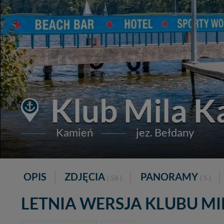
Klub Mila K
Kamień
jez. Bełdany
OPIS
ZDJĘCIA
PANORAMY
( 56 )
( 5 )
LETNIA WERSJA KLUBU MI