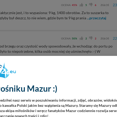
23
OCENA:
45%
5
6
ZGŁOŚ
aktycznie jest, i to wypasiona: 9 kg, 1400 obrotów. Za to suszarka to
dyby był deszcz, to nie wiem, gdzie bym te 9 kg prania
...przeczytaj
22
OCENA:
50%
2
2
ZGŁOŚ
m od brzegu oraz czystość wody spowodowały, że wchodząc do portu po
Było to niepotrzebne, kilka osób mocniej się uśmiechnęło :-) W
21
OCENA:
50%
2
2
ZGŁOŚ
ośniku Mazur :)
20
iedziłeś nasz serwis w poszukiwaniu informacji, zdjęć, obrazów, widok
0
0
ZGŁOŚ
 kawałka Polski jakim bez wątpienia są Mazury. Staramy się Mazury odk
za ekipa miłośników i wręcz fanatyków Mazur codziennie rozwija serwi
rczanie nowych treści i zdj
ęć.