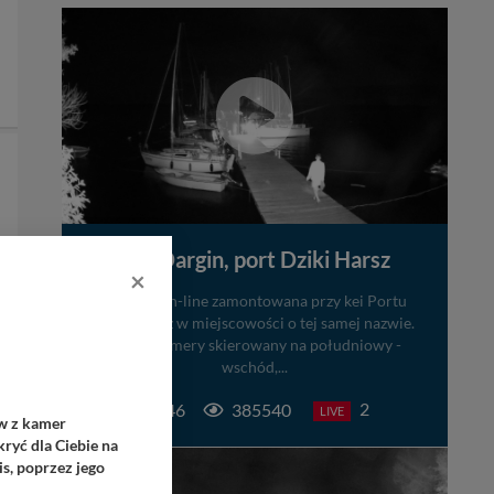
Jezioro Dargin, port Dziki Harsz
×
Kamera on-line zamontowana przy kei Portu
Dziki Harsz w miejscowości o tej samej nazwie.
Obraz kamery skierowany na południowy -
wschód,...
2
46
385540
LIVE
ów z kamer
ryć dla Ciebie na
s, poprzez jego