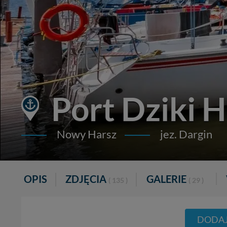
Port Dziki H
Nowy Harsz
jez. Dargin
OPIS
ZDJĘCIA
GALERIE
( 135 )
( 29 )
DODAJ