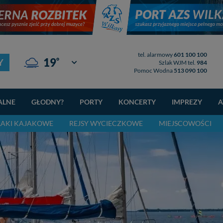
tel. alarmowy
601 100 100
°
19
Y
Giżycko
Szlak WJM tel.
984
Pomoc Wodna
513 090 100
ALNE
GŁODNY?
PORTY
KONCERTY
IMPREZY
A
LAKI KAJAKOWE
REJSY WYCIECZKOWE
MIEJSCOWOŚCI