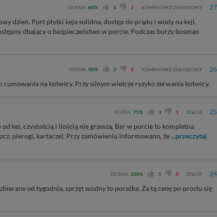
27
OCENA:
60%
3
2
KOMENTARZ ZGŁOSZONY
y dzień. Port płytki keja solidna, dostęp do prądu i wody na keji.
stępny dbający o bezpieczeństwo w porcie. Podczas burzy bosman
26
OCENA:
50%
2
2
KOMENTARZ ZGŁOSZONY
o cumowania na kotwicy. Przy silnym wietrze ryzyko zerwania kotwicy.
25
OCENA:
75%
3
1
ZGŁOŚ
od kei, czystością i ilością nie grzeszą. Bar w porcie to kompletna
zcz, pierogi, kartacze). Przy zamówieniu informowano, że
...przeczytaj
24
OCENA:
100%
5
0
ZGŁOŚ
zbierane od tygodnia, sprzęt wodny to porażka. Za tą cenę po prostu się