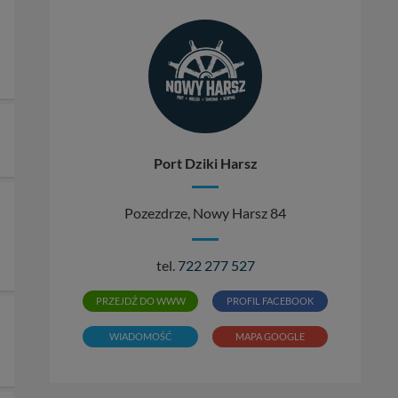
Port Dziki Harsz
Pozezdrze, Nowy Harsz 84
tel.
722 277 527
PRZEJDŹ DO WWW
PROFIL FACEBOOK
WIADOMOŚĆ
MAPA GOOGLE