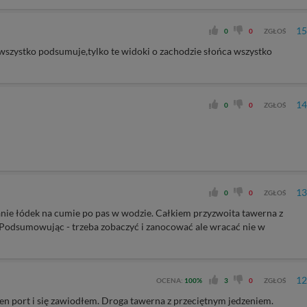
15
0
0
ZGŁOŚ
ę wszystko podsumuje,tylko te widoki o zachodzie słońca wszystko
14
0
0
ZGŁOŚ
13
0
0
ZGŁOŚ
wanie łódek na cumie po pas w wodzie. Całkiem przyzwoita tawerna z
. Podsumowując - trzeba zobaczyć i zanocować ale wracać nie w
12
OCENA:
100%
3
0
ZGŁOŚ
en port i się zawiodłem. Droga tawerna z przeciętnym jedzeniem.