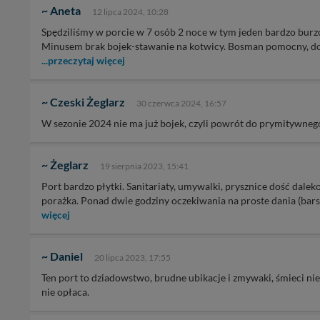
~ Aneta
12 lipca 2024, 10:28
Spędziliśmy w porcie w 7 osób 2 noce w tym jeden bardzo burzow
Minusem brak bojek-stawanie na kotwicy. Bosman pomocny, do
...przeczytaj więcej
~ Czeski Żeglarz
30 czerwca 2024, 16:57
W sezonie 2024 nie ma już bojek, czyli powrót do prymitywneg
~ Żeglarz
19 sierpnia 2023, 15:41
Port bardzo płytki. Sanitariaty, umywalki, prysznice dość daleko 
porażka. Ponad dwie godziny oczekiwania na proste dania (bars
więcej
~ Daniel
20 lipca 2023, 17:55
Ten port to dziadowstwo, brudne ubikacje i zmywaki, śmieci nie
nie opłaca.