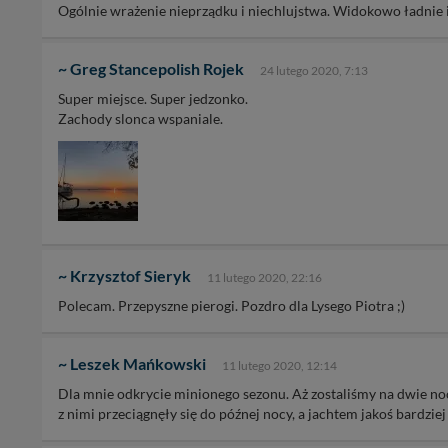
Ogólnie wrażenie nieprządku i niechlujstwa. Widokowo ładnie i 
~ Greg Stancepolish Rojek
24 lutego 2020, 7:13
Super miejsce. Super jedzonko.
Zachody slonca wspaniale.
~ Krzysztof Sieryk
11 lutego 2020, 22:16
Polecam. Przepyszne pierogi. Pozdro dla Lysego Piotra ;)
~ Leszek Mańkowski
11 lutego 2020, 12:14
Dla mnie odkrycie minionego sezonu. Aż zostaliśmy na dwie noc
z nimi przeciągnęły się do późnej nocy, a jachtem jakoś bardziej 