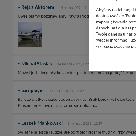
~ Rejs z Aktorem
14 marca 2021, 14:43
Abyśmy nadal mogli t
dostosować do Twoich
Uwielbiamy pozdrawiamy Pawła Piotra i resztę wspaniałej obsa
(zapamiętywanie pozy
danych jest dla nas 
Twoje dane są u nas b
Więcej informacji uz
wyrażasz zgodę na pr
Nasz serwis nie wyk
~ Michal Stasiak
Wyjątkiem jest sytua
14 marca 2021, 12:58
kontaktowego, przekaz
Może i jeft nieco płytko, ale bez problemu można podejść. Supe
zasadach i funkcjona
Administratorem Twoi
~ turnplayer
14 marca 2021, 12:37
11-500 Giżycko. Może
Bardzo plytko, ciezko podejsc i wyjsc. Brak bojek, kotwice tez 
W każdej chwili może
Plusem moze byc plaza, fajnie sie pokapac.
przetwarzania. Pamię
informacji zawartych
przypadkach nie może
~ Leszek Mańkowski
14 marca 2021, 12:37
Świetne miejsce i ludzie, ale port technicznie trudny. Przy wyj
Dziękujemy, i życzmy