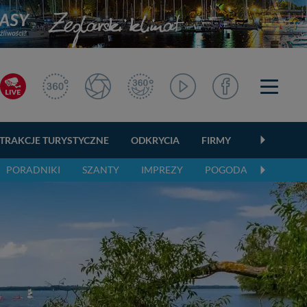
TRAKCJE TURYSTYCZNE
ODKRYCIA
FIRMY
OGŁOSZEN
PORADNIKI
SZANTY
IMPREZY
POGODA