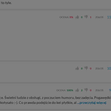
to tyle.
11
OCENA:
0%
0
1
ZGŁOŚ
10
0
0
ZGŁOŚ
9
OCENA:
100%
2
0
ZGŁOŚ
e. Świetni ludzie z obsługi, z poczuciem humoru, bez zadęcia. Pogawędki
kołysało :-). Co prawda podejście do kei płytkie, al
...przeczytaj więcej