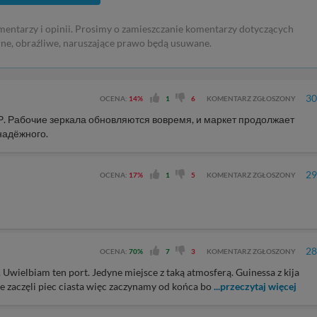
mentarzy i opinii. Prosimy o zamieszczanie komentarzy dotyczących
rne, obraźliwe, naruszające prawo będą usuwane.
30
OCENA:
14%
1
6
KOMENTARZ ZGŁOSZONY
Р. Рабочие зеркала обновляются вовремя, и маркет продолжает
надёжного.
29
OCENA:
17%
1
5
KOMENTARZ ZGŁOSZONY
28
OCENA:
70%
7
3
KOMENTARZ ZGŁOSZONY
 Uwielbiam ten port. Jedyne miejsce z taką atmosferą. Guinessa z kija
le zaczęli piec ciasta więc zaczynamy od końca bo
...przeczytaj więcej