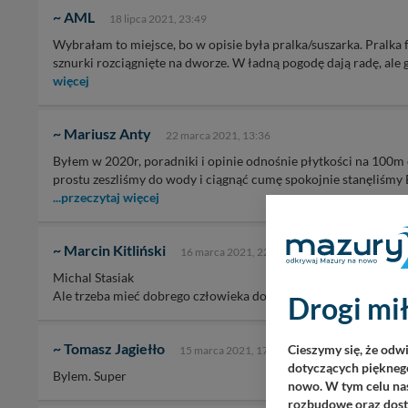
~ AML
18 lipca 2021, 23:49
Wybrałam to miejsce, bo w opisie była pralka/suszarka. Pralka f
sznurki rozciągnięte na dworze. W ładną pogodę dają radę, ale g
więcej
~ Mariusz Anty
22 marca 2021, 13:36
Byłem w 2020r, poradniki i opinie odnośnie płytkości na 100
prostu zeszliśmy do wody i ciągnąć cumę spokojnie stanęliśmy 
...przeczytaj więcej
~ Marcin Kitliński
16 marca 2021, 22:37
Michal Stasiak
Ale trzeba mieć dobrego człowieka do kotwicy
Drogi mił
~ Tomasz Jagiełło
Cieszymy się, że odw
15 marca 2021, 17:01
dotyczących pięknego
Bylem. Super
nowo. W tym celu nas
rozbudowę oraz dosta