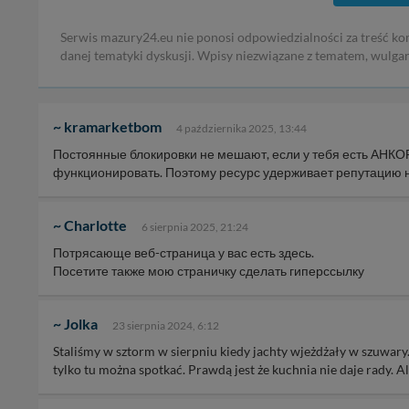
Serwis mazury24.eu nie ponosi odpowiedzialności za treść ko
danej tematyki dyskusji. Wpisy niezwiązane z tematem, wulga
~ kramarketbom
4 października 2025, 13:44
Постоянные блокировки не мешают, если у тебя есть АНКО
функционировать. Поэтому ресурс удерживает репутацию 
~ Charlotte
6 sierpnia 2025, 21:24
Потрясающе веб-страница у вас есть здесь.
Посетите также мою страничку сделать гиперссылку
~ Jolka
23 sierpnia 2024, 6:12
Staliśmy w sztorm w sierpniu kiedy jachty wjeżdżały w szuwary.
tylko tu można spotkać. Prawdą jest że kuchnia nie daje rady. A