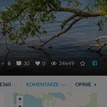
6
30
0
34649
IE360
KOMENTARZE
OPINIE
( 1 )
( 30 )
( 11 )
+
−