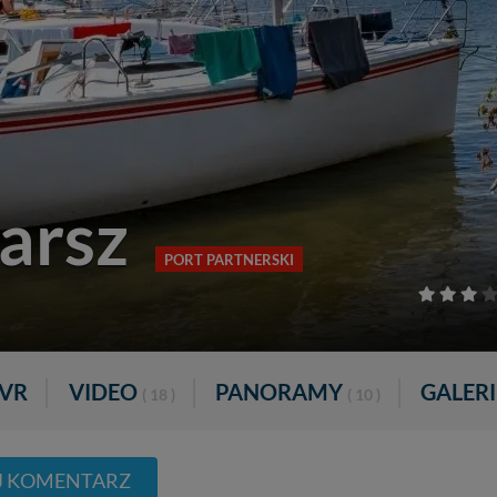
arsz
PORT PARTNERSKI
VR
VIDEO
PANORAMY
GALER
( 18 )
( 10 )
 KOMENTARZ