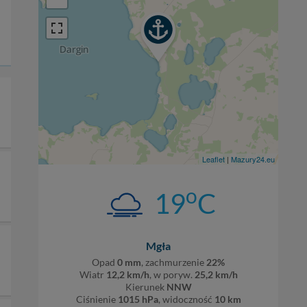
Leaflet
|
Mazury24.eu
o
19
C
Mgła
Opad
0 mm
, zachmurzenie
22%
Wiatr
12,2 km/h
, w poryw.
25,2 km/h
Kierunek
NNW
Ciśnienie
1015 hPa
, widoczność
10 km