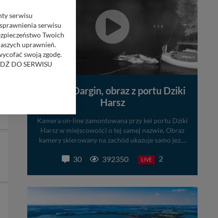
nty serwisu
usprawnienia serwisu
Bezpieczeństwo Twoich
naszych uprawnień.
 wycofać swoją zgodę.
RZEJDŹ DO SERWISU
Jezioro Dargin, obraz z portu Dziki
bom trzecim.
Harsz
anych z formularza
ięcej informacji o
Kamera on-line zamontowana przy kei portu Dziki
Harsz w miejscowości o tej samej nazwie. Obraz
bą ul. Wiejska 17,
kamery skierowany na zachód ukazuje samo jez....
2
30
392350
LIVE
ęcia, zabronić ich
praw w odniesieniu do
lików - w pewnych