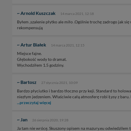
~ Arnold Kuszczak
14 marca 2021, 12:18
Byłem ,szalenie płytko ale miło .Ogólnie trochę zadrogo jak si
rekompensują
~ Artur Białek
14 marca 2021, 12:15
Miejsce fajne.
Głębokość wody to dramat.
Wychodziłem 1.5 godziny.
~ Bartosz
27 stycznia 2021, 10:09
Bardzo płyciutko i bardzo tłoczno przy keji. Standard to holo
niezłym jedzeniem. Właściwie całą atmosferę robi Łysy z baru
...przeczytaj więcej
~ Jan
26 sierpnia 2020, 19:28
Ja tam nie wrócę. Skuszony opisem na mazury.eu odwiedzilem t