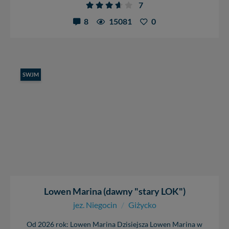
W każdej chwili możesz: zażądać dostępu do swoich
7
danych, zażądać ich poprawienia lub usunięcia,
8
15081
0
zabronić ich przetwarzania. Pamiętaj jednak, że nie
zawsze jest możliwe techniczne zrealizowanie Twoich
praw w odniesieniu do informacji zawartych w plikach
cookies. Twoja przeglądarka umożliwia Ci skasowanie
tych plików - w pewnych przypadkach nie możemy tego
zrobić za Ciebie.
SWJM
Dziękujemy, i życzmy miłego odkrywania Mazur na
nowo...
Lowen Marina (dawny "stary LOK")
jez. Niegocin
/
Giżycko
Od 2026 rok: Lowen Marina Dzisiejsza Lowen Marina w