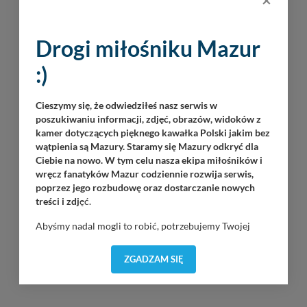
Drogi miłośniku Mazur
:)
Cieszymy się, że odwiedziłeś nasz serwis w
poszukiwaniu informacji, zdjęć, obrazów, widoków z
kamer dotyczących pięknego kawałka Polski jakim bez
wątpienia są Mazury. Staramy się Mazury odkryć dla
Ciebie na nowo. W tym celu nasza ekipa miłośników i
wręcz fanatyków Mazur codziennie rozwija serwis,
poprzez jego rozbudowę oraz dostarczanie nowych
treści i zdj
ęć.
Abyśmy nadal mogli to robić, potrzebujemy Twojej
zgody, dzięki której, będziemy mogli elementy serwisu
dostosować do Twoich preferencji. Twoje dane (w tym
ZGADZAM SIĘ
pliki cookies) będą zapisywane w celu usprawnienia
INNE PORTY W OKOLICY
serwisu (zapamiętywanie pozycji na mapach, ostatnie
wyszukania, ulubione miejsca, logowania, itp).