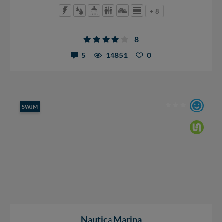
+ 8
8
5
14851
0
SWJM
Nautica Marina