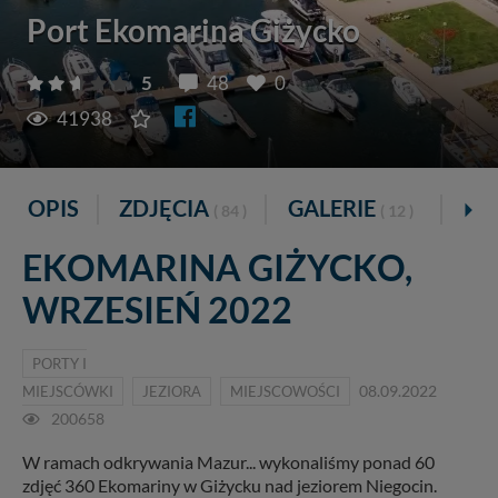
Port Ekomarina Giżycko
5
48
0
41938
OPIS
ZDJĘCIA
GALERIE
VI
( 84 )
( 12 )
EKOMARINA GIŻYCKO,
WRZESIEŃ 2022
PORTY I
MIEJSCÓWKI
JEZIORA
MIEJSCOWOŚCI
08.09.2022
200658
W ramach odkrywania Mazur... wykonaliśmy ponad 60
zdjęć 360 Ekomariny w Giżycku nad jeziorem Niegocin.