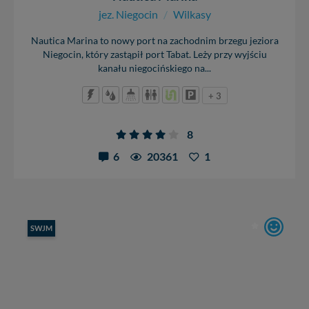
jez. Niegocin
/
Wilkasy
Nautica Marina to nowy port na zachodnim brzegu jeziora
Niegocin, który zastąpił port Tabat. Leży przy wyjściu
kanału niegocińskiego na...
+ 3
8
6
20361
1
SWJM