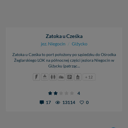
Zatoka u Cześka
jez. Niegocin
/
Giżycko
Zatoka u Cześka to port położony po sąsiedzku do Ośrodka
Żeglarskiego LOK na północnej części jeziora Niegocin w
Giżycku (patrząc...
+ 12
4
17
13114
0