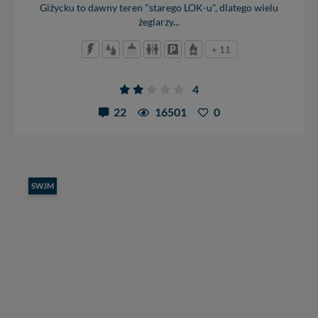
Giżycku to dawny teren "starego LOK-u", dlatego wielu
żeglarzy...
+ 11
4
22
16501
0
SWJM