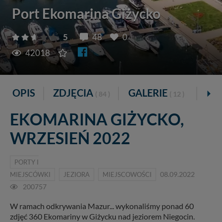
Port Ekomarina Giżycko
5
48
0
42018
OPIS
ZDJĘCIA
GALERIE
VI
( 84 )
( 12 )
EKOMARINA GIŻYCKO,
WRZESIEŃ 2022
PORTY I
MIEJSCÓWKI
JEZIORA
MIEJSCOWOŚCI
08.09.2022
200757
W ramach odkrywania Mazur... wykonaliśmy ponad 60
zdjęć 360 Ekomariny w Giżycku nad jeziorem Niegocin.