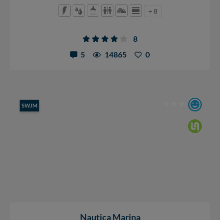
+ 8
8
5
14865
0
SWJM
Nautica Marina