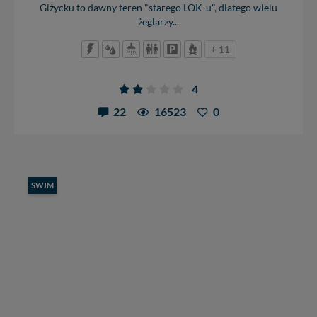
Giżycku to dawny teren "starego LOK-u", dlatego wielu
żeglarzy...
+ 11
4
22
16523
0
SWJM