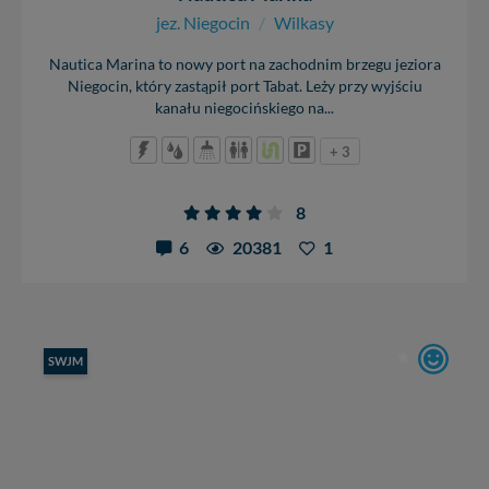
jez. Niegocin
/
Wilkasy
Nautica Marina to nowy port na zachodnim brzegu jeziora
Niegocin, który zastąpił port Tabat. Leży przy wyjściu
kanału niegocińskiego na...
+ 3
8
6
20381
1
SWJM