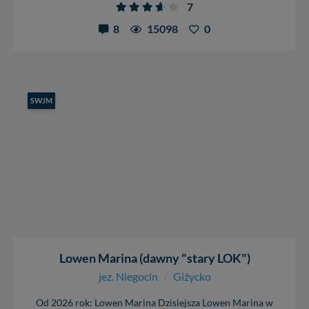
W każdej chwili możesz: zażądać dostępu do swoich
7
danych, zażądać ich poprawienia lub usunięcia,
8
15098
0
zabronić ich przetwarzania. Pamiętaj jednak, że nie
zawsze jest możliwe techniczne zrealizowanie Twoich
praw w odniesieniu do informacji zawartych w plikach
cookies. Twoja przeglądarka umożliwia Ci skasowanie
tych plików - w pewnych przypadkach nie możemy tego
zrobić za Ciebie.
SWJM
Dziękujemy, i życzmy miłego odkrywania Mazur na
nowo...
Lowen Marina (dawny "stary LOK")
jez. Niegocin
/
Giżycko
Od 2026 rok: Lowen Marina Dzisiejsza Lowen Marina w