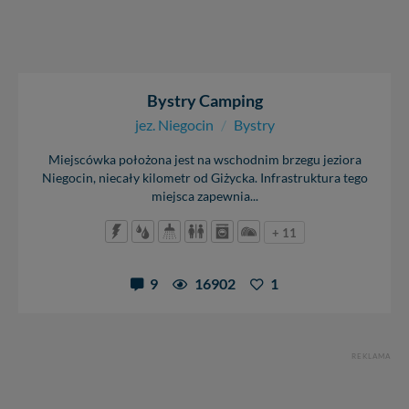
Bystry Camping
jez. Niegocin
/
Bystry
Miejscówka położona jest na wschodnim brzegu jeziora
Niegocin, niecały kilometr od Giżycka. Infrastruktura tego
miejsca zapewnia...
+ 11
9
16902
1
REKLAMA