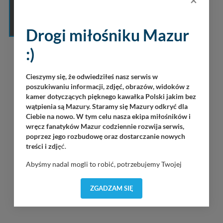
AKTUALNIE
PRZEGLĄDANA
PANORAMA
Drogi miłośniku Mazur
:)
Cieszymy się, że odwiedziłeś nasz serwis w
poszukiwaniu informacji, zdjęć, obrazów, widoków z
kamer dotyczących pięknego kawałka Polski jakim bez
wątpienia są Mazury. Staramy się Mazury odkryć dla
Ciebie na nowo. W tym celu nasza ekipa miłośników i
wręcz fanatyków Mazur codziennie rozwija serwis,
poprzez jego rozbudowę oraz dostarczanie nowych
treści i zdj
ęć.
Abyśmy nadal mogli to robić, potrzebujemy Twojej
zgody, dzięki której, będziemy mogli elementy serwisu
dostosować do Twoich preferencji. Twoje dane (w tym
ZGADZAM SIĘ
pliki cookies) będą zapisywane w celu usprawnienia
INNE PORTY W OKOLICY
serwisu (zapamiętywanie pozycji na mapach, ostatnie
wyszukania, ulubione miejsca, logowania, itp).