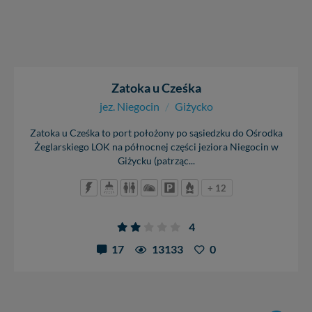
Zatoka u Cześka
jez. Niegocin
/
Giżycko
Zatoka u Cześka to port położony po sąsiedzku do Ośrodka
Żeglarskiego LOK na północnej części jeziora Niegocin w
Giżycku (patrząc...
+ 12
4
17
13133
0