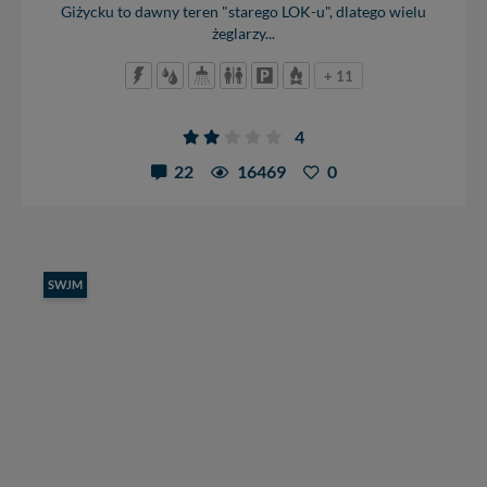
Giżycku to dawny teren "starego LOK-u", dlatego wielu
żeglarzy...
+ 11
4
22
16469
0
SWJM