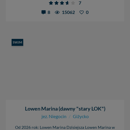
W każdej chwili możesz: zażądać dostępu do swoich
7
danych, zażądać ich poprawienia lub usunięcia,
8
15062
0
zabronić ich przetwarzania. Pamiętaj jednak, że nie
zawsze jest możliwe techniczne zrealizowanie Twoich
praw w odniesieniu do informacji zawartych w plikach
cookies. Twoja przeglądarka umożliwia Ci skasowanie
tych plików - w pewnych przypadkach nie możemy tego
zrobić za Ciebie.
SWJM
Dziękujemy, i życzmy miłego odkrywania Mazur na
nowo...
Lowen Marina (dawny "stary LOK")
jez. Niegocin
/
Giżycko
Od 2026 rok: Lowen Marina Dzisiejsza Lowen Marina w