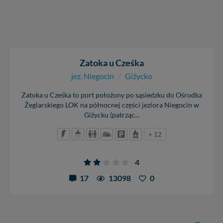
Zatoka u Cześka
jez. Niegocin
/
Giżycko
Zatoka u Cześka to port położony po sąsiedzku do Ośrodka
Żeglarskiego LOK na północnej części jeziora Niegocin w
Giżycku (patrząc...
+ 12
4
17
13098
0