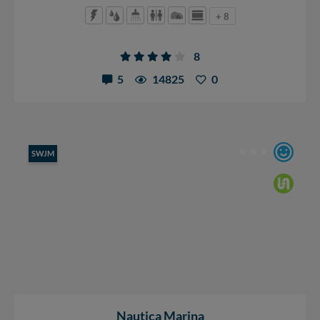
+ 8
8
5
14825
0
SWJM
Nautica Marina