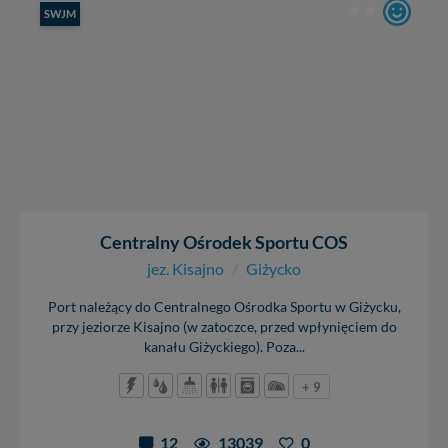
SWJM
Centralny Ośrodek Sportu COS
jez. Kisajno
/
Giżycko
Port należący do Centralnego Ośrodka Sportu w Giżycku,
przy jeziorze Kisajno (w zatoczce, przed wpłynięciem do
kanału Giżyckiego). Poza...
+ 9
12
13039
0