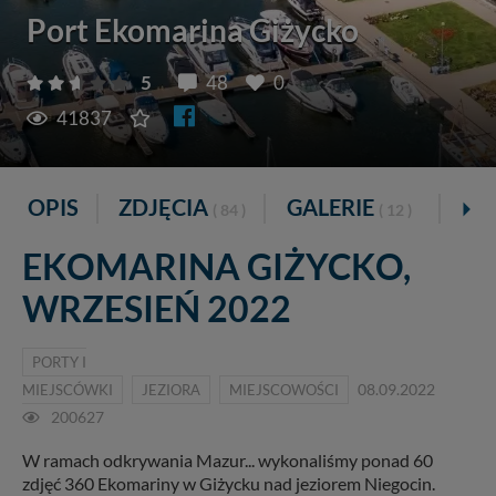
Port Ekomarina Giżycko
5
48
0
41837
OPIS
ZDJĘCIA
GALERIE
VI
( 84 )
( 12 )
EKOMARINA GIŻYCKO,
WRZESIEŃ 2022
PORTY I
MIEJSCÓWKI
JEZIORA
MIEJSCOWOŚCI
08.09.2022
200627
W ramach odkrywania Mazur... wykonaliśmy ponad 60
zdjęć 360 Ekomariny w Giżycku nad jeziorem Niegocin.