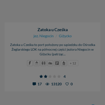
Zatoka u Cześka
jez. Niegocin
/
Giżycko
Zatoka u Cześka to port położony po sąsiedzku do Ośrodka
Żeglarskiego LOK na północnej części jeziora Niegocin w
Giżycku (patrząc...
+ 12
4
17
13120
0