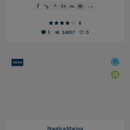
+ 8
8
5
14857
0
SWJM
Nautica Marina