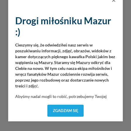
Drogi miłośniku Mazur
:)
Cieszymy się, że odwiedziłeś nasz serwis w
poszukiwaniu informacji, zdjęć, obrazów, widoków z
kamer dotyczących pięknego kawałka Polski jakim bez
wątpienia są Mazury. Staramy się Mazury odkryć dla
Ciebie na nowo. W tym celu nasza ekipa miłośników i
wręcz fanatyków Mazur codziennie rozwija serwis,
poprzez jego rozbudowę oraz dostarczanie nowych
treści i zdj
ęć.
Abyśmy nadal mogli to robić, potrzebujemy Twojej
zgody, dzięki której, będziemy mogli elementy serwisu
dostosować do Twoich preferencji. Twoje dane (w tym
ZGADZAM SIĘ
pliki cookies) będą zapisywane w celu usprawnienia
INNE PORTY W OKOLICY
serwisu (zapamiętywanie pozycji na mapach, ostatnie
wyszukania, ulubione miejsca, logowania, itp).