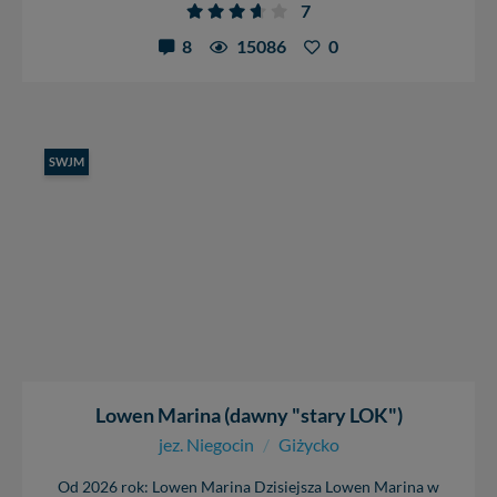
W każdej chwili możesz: zażądać dostępu do swoich
7
danych, zażądać ich poprawienia lub usunięcia,
8
15086
0
zabronić ich przetwarzania. Pamiętaj jednak, że nie
zawsze jest możliwe techniczne zrealizowanie Twoich
praw w odniesieniu do informacji zawartych w plikach
cookies. Twoja przeglądarka umożliwia Ci skasowanie
tych plików - w pewnych przypadkach nie możemy tego
zrobić za Ciebie.
SWJM
Dziękujemy, i życzmy miłego odkrywania Mazur na
nowo...
Lowen Marina (dawny "stary LOK")
jez. Niegocin
/
Giżycko
Od 2026 rok: Lowen Marina Dzisiejsza Lowen Marina w