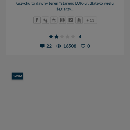
Giżycku to dawny teren "starego LOK-u", dlatego wielu
żeglarzy...
+ 11
4
22
16508
0
SWJM