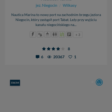
jez. Niegocin
/
Wilkasy
Nautica Marina to nowy port na zachodnim brzegu jeziora
Niegocin, który zastąpił port Tabat. Leży przy wyjściu
kanału niegocińskiego na...
+ 3
8
6
20367
1
SWJM