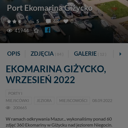
Port Ekomarina Giżycko
5
48
0
41944
OPIS
ZDJĘCIA
GALERIE
VI
( 84 )
( 12 )
EKOMARINA GIŻYCKO,
WRZESIEŃ 2022
PORTY I
MIEJSCÓWKI
JEZIORA
MIEJSCOWOŚCI
08.09.2022
200665
W ramach odkrywania Mazur... wykonaliśmy ponad 60
zdjęć 360 Ekomariny w Giżycku nad jeziorem Niegocin.