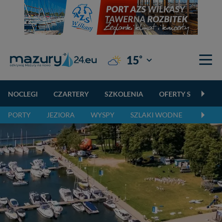
°
15
Giżycko
NOCLEGI
CZARTERY
SZKOLENIA
OFERTY SPECJALN
PORTY
JEZIORA
WYSPY
SZLAKI WODNE
SZLAK