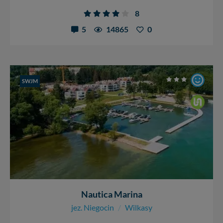
8
5
14865
0
SWJM
Nautica Marina
jez. Niegocin
/
Wilkasy