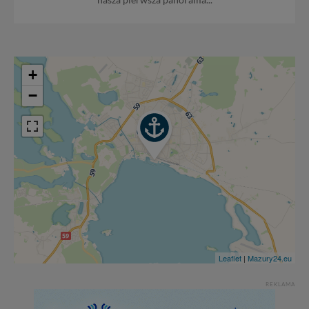
nasza pierwsza panorama...
+
−
Leaflet
|
Mazury24.eu
REKLAMA