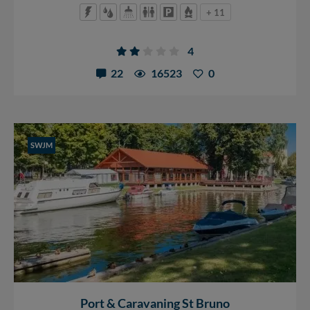
+ 11
4
22
16523
0
SWJM
Port & Caravaning St Bruno