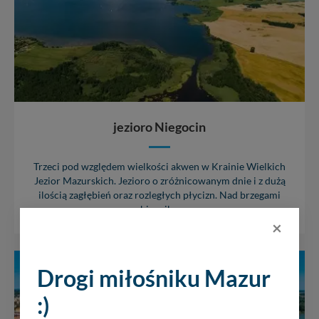
jezioro Niegocin
Trzeci pod względem wielkości akwen w Krainie Wielkich
Jezior Mazurskich. Jezioro o zróżnicowanym dnie i z dużą
ilością zagłębień oraz rozległych płycizn. Nad brzegami
zbiornika...
×
Drogi miłośniku Mazur
:)