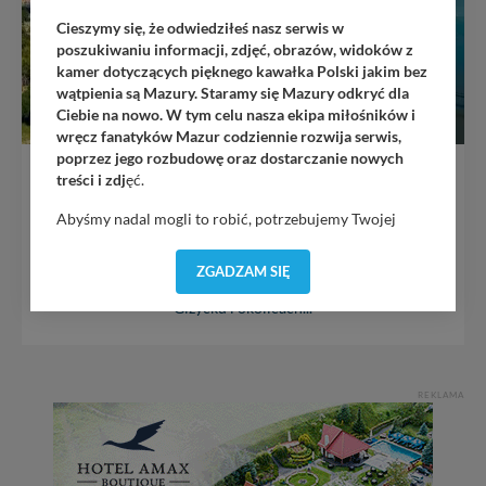
Cieszymy się, że odwiedziłeś nasz serwis w
poszukiwaniu informacji, zdjęć, obrazów, widoków z
kamer dotyczących pięknego kawałka Polski jakim bez
wątpienia są Mazury. Staramy się Mazury odkryć dla
Ciebie na nowo. W tym celu nasza ekipa miłośników i
wręcz fanatyków Mazur codziennie rozwija serwis,
poprzez jego rozbudowę oraz dostarczanie nowych
Giżycko
treści i zdj
ęć.
Abyśmy nadal mogli to robić, potrzebujemy Twojej
zgody, dzięki której, będziemy mogli elementy serwisu
Giżycko jest największym i najbardziej różnorodnym
dostosować do Twoich preferencji. Twoje dane (w tym
miastem na Szlaku Wielkich Jezior. Od lat spiera się z
ZGADZAM SIĘ
pliki cookies) będą zapisywane w celu usprawnienia
Mikołajkami o miano letniej/ żeglarskiej stolicy Mazur. W
serwisu (zapamiętywanie pozycji na mapach, ostatnie
Giżycku i okolicach...
wyszukania, ulubione miejsca, logowania, itp).
Bezpieczeństwo Twoich danych jest dla nas
priorytetowe, bez poinformowania Ciebie nie będziemy
zmieniać zakresu naszych uprawnień. Twoje dane są u
REKLAMA
nas bezpieczne, jeśli masz wątpliwości co do naszych
intencji, zawsze możesz wycofać swoją zgodę. Więcej
informacji uzyskach w naszej
Polityce Prywatności
.
Klikając znak X lub przycisk PRZEJDŹ DO SERWISU