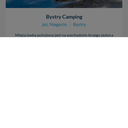
Bystry Camping
jez. Niegocin
/
Bystry
Miejscówka położona jest na wschodnim brzegu jeziora
Niegocin, niecały kilometr od Giżycka. Infrastruktura tego
miejsca zapewnia...
+ 11
9
16902
1
REKLAMA