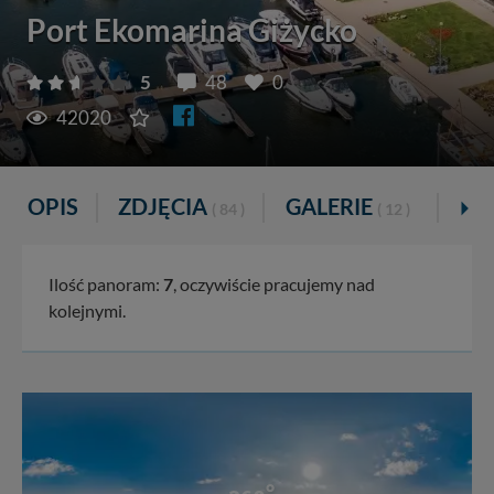
Port Ekomarina Giżycko
5
48
0
42020
OPIS
ZDJĘCIA
GALERIE
VI
( 84 )
( 12 )
Ilość panoram:
7
, oczywiście pracujemy nad
kolejnymi.