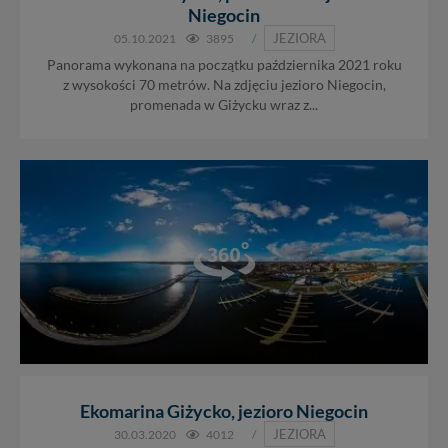
Niegocin
JEZIORA
05.10.2021
3895
/
Panorama wykonana na początku października 2021 roku
z wysokości 70 metrów. Na zdjęciu jezioro Niegocin,
promenada w Giżycku wraz z...
Ekomarina Giżycko, jezioro Niegocin
JEZIORA
30.03.2020
4012
/