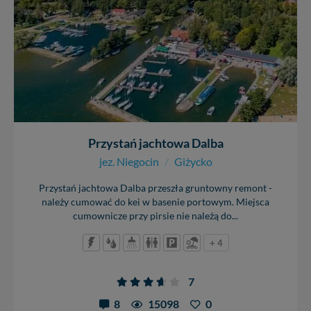
zrobić za Ciebie.
Dziękujemy, i życzmy miłego odkrywania Mazur na
nowo...
Przystań jachtowa Dalba
jez. Niegocin
/
Giżycko
Przystań jachtowa Dalba przeszła gruntowny remont -
należy cumować do kei w basenie portowym. Miejsca
cumownicze przy pirsie nie należą do...
+ 4
7
8
15098
0