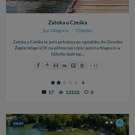
Zatoka u Cześka
jez. Niegocin
/
Giżycko
Zatoka u Cześka to port położony po sąsiedzku do Ośrodka
Żeglarskiego LOK na północnej części jeziora Niegocin w
Giżycku (patrząc...
+ 12
4
17
13133
0
SWJM