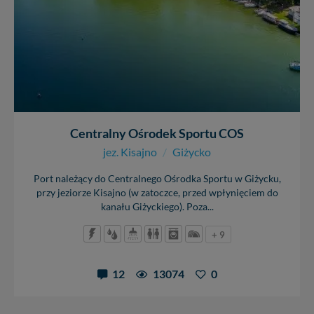
Centralny Ośrodek Sportu COS
jez. Kisajno
/
Giżycko
Port należący do Centralnego Ośrodka Sportu w Giżycku,
przy jeziorze Kisajno (w zatoczce, przed wpłynięciem do
kanału Giżyckiego). Poza...
+ 9
12
13074
0