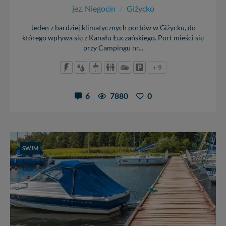
jez. Niegocin
/
Giżycko
Jeden z bardziej klimatycznych portów w Giżycku, do
którego wpływa się z Kanału Łuczańskiego. Port mieści się
przy Campingu nr...
+ 9
6
7880
0
SWJM