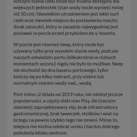
niższym stanie rzeki może być trudno dostępny dla
większych jednostek (stan wody może wynieść mniej
niż 50 cm). Niewielkim utrudnieniem jest lekki nurt
rzeki oraz niewiele miejsce do postawienia masztu
(brak zatoczki), który w zasadzie najwygodniej jest
postawić w porcie przed przybiciem do y-boom'a.
W porcie jest również sleep, który może być
używany tylko przy wysokim stanie wody, podczas
naszych odwiedzin portu (kilkukrotnie w różnych
momentach sezonu) nigdy nie było to możliwe. Sleep
nie dochodzi do dna basenu portowego, tylko
kończy się po kilku metrach, przy niskim lub
normalnym stanem wody nad... wodą.
Port mimo, iż działa od 2019 roku, nie zdobył jeszcze
popularności, a częsty niski stan Pisy, źle (naszym
zdaniem) zaprojektowany slip, brak infrastruktury
gastronomicznej, brak ławeczek, stolików i wiat na
brzegu na pewno szybko tego nie zmieni. Mimo to,
miejscu nie można odebrać uroku i bardzo dobrego
położenia blisko centrum.