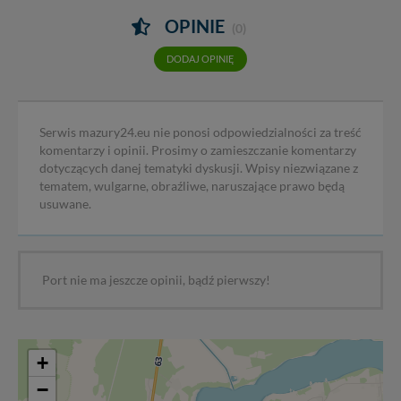
OPINIE
(0)
DODAJ OPINIĘ
Serwis mazury24.eu nie ponosi odpowiedzialności za treść
komentarzy i opinii. Prosimy o zamieszczanie komentarzy
dotyczących danej tematyki dyskusji. Wpisy niezwiązane z
tematem, wulgarne, obraźliwe, naruszające prawo będą
usuwane.
Port nie ma jeszcze opinii, bądź pierwszy!
+
−