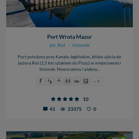
Port Wrota Mazur
jez. Roś
/
Imionek
Port położony przy Kanale Jeglińskim, blisko ujścia do
jeziora Roś (1,5 km szlakiem do Piszu) w miejscowości
Imionek. Nowoczesny i piękny...
+ 9
10
41
23375
0