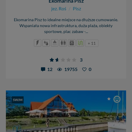
Ekomarina Pisz
jez. Roś
/
Pisz
Ekomarina Pisz to idealne miejsce na dłuższe cumowanie.
Wspaniała nowa infrastruktura, duża plaża, obiekty
sportowe, plac zabaw -...
+ 11
3
12
19755
0
SWJM