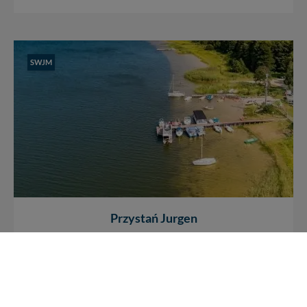
SWJM
Przystań Jurgen
jez. Roś
/
Łupki
Możliwość cumowania wyłącznie jednostek wędkarskich
Ciekawe i spokojne miejsce położone na jeziorze Roś
(południowy brzeg) w...