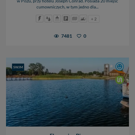
w Piszu, przy hotelu Joseph Conrad. Posiada 20 miejsc
cumowniczych, w tym jedno dla...
+ 2
7481
0
SWJM