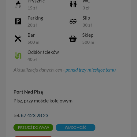
Prysznic
WC
15 zł
3 zł
Parking
Slip
20 zł
30 zł
Bar
Sklep
500 m
500 m
Odbiór ścieków
40 zł
Aktualizacja danych, cen -
ponad trzy miesiące temu
Port Nad Pisą
Pisz, przy moście kolejowym
tel.
87 423 28 23
PRZEJDŹ DO WWW
WIADOMOŚĆ