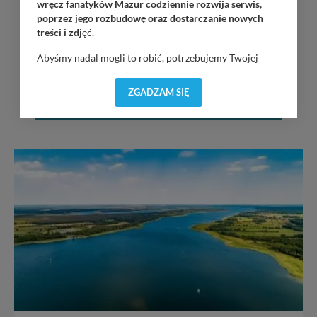
wręcz fanatyków Mazur codziennie rozwija serwis,
poprzez jego rozbudowę oraz dostarczanie nowych
treści i zdj
ęć.
Abyśmy nadal mogli to robić, potrzebujemy Twojej
zgody, dzięki której, będziemy mogli elementy serwisu
dostosować do Twoich preferencji. Twoje dane (w tym
ZGADZAM SIĘ
pliki cookies) będą zapisywane w celu usprawnienia
serwisu (zapamiętywanie pozycji na mapach, ostatnie
wyszukania, ulubione miejsca, logowania, itp).
Bezpieczeństwo Twoich danych jest dla nas
priorytetowe, bez poinformowania Ciebie nie będziemy
zmieniać zakresu naszych uprawnień. Twoje dane są u
nas bezpieczne, jeśli masz wątpliwości co do naszych
intencji, zawsze możesz wycofać swoją zgodę. Więcej
informacji uzyskach w naszej
Polityce Prywatności
.
Klikając znak X lub przycisk PRZEJDŹ DO SERWISU
wyrażasz zgodę na przetwarzanie Twoich danych.
Nasz serwis nie wykorzystuje oraz nie udostępnia
Twoich danych innym podmiotom oraz osobom
trzecim. Wyjątkiem jest sytuacja, gdy przekazanie
Twoich danych jest elementem usługi (przekazanie