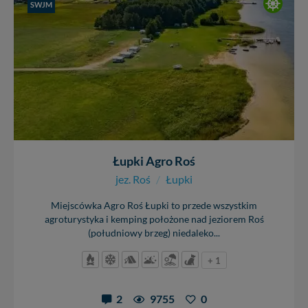
SWJM
Łupki Agro Roś
jez. Roś
/
Łupki
Miejscówka Agro Roś Łupki to przede wszystkim
agroturystyka i kemping położone nad jeziorem Roś
(południowy brzeg) niedaleko...
+ 1
2
9755
0