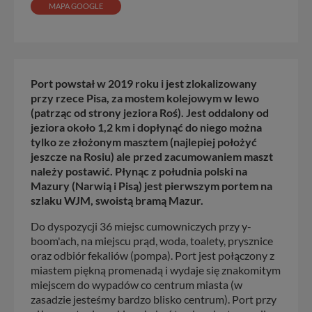
MAPA GOOGLE
Port powstał w 2019 roku i jest zlokalizowany
przy rzece Pisa, za mostem kolejowym w lewo
(patrząc od strony jeziora Roś). Jest oddalony od
jeziora około 1,2 km i dopłynąć do niego można
tylko ze złożonym masztem (najlepiej położyć
jeszcze na Rosiu) ale przed zacumowaniem maszt
należy postawić. Płynąc z południa polski na
Mazury (Narwią i Pisą) jest pierwszym portem na
szlaku WJM, swoistą bramą Mazur.
Do dyspozycji 36 miejsc cumowniczych przy y-
boom'ach, na miejscu prąd, woda, toalety, prysznice
oraz odbiór fekaliów (pompa). Port jest połączony z
miastem piękną promenadą i wydaje się znakomitym
miejscem do wypadów co centrum miasta (w
zasadzie jesteśmy bardzo blisko centrum). Port przy