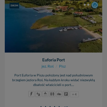
SWJM
Euforia Port
jez. Roś
/
Pisz
Port Euforia w Piszu położony jest nad południowym
brzegiem jeziora Roś. Na każdym kroku widać niezwykłą
dbałość właścicieli o port....
+ 4