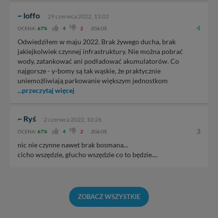
~ loffo
29 czerwca 2022, 13:02
4
OCENA:
67%
4
2
ZGŁOŚ
Odwiedziłem w maju 2022. Brak żywego ducha, brak
jakiejkolwiek czynnej infrastruktury. Nie można pobrać
wody, zatankować ani podładować akumulatorów. Co
najgorsze - y-bomy są tak wąskie, że praktycznie
uniemożliwiają parkowanie większym jednostkom
...przeczytaj więcej
~ Ryś
2 czerwca 2022, 10:26
3
OCENA:
67%
4
2
ZGŁOŚ
nic nie czynne nawet brak bosmana...
cicho wszędzie, głucho wszędzie co to będzie....
ZOBACZ WSZYSTKIE