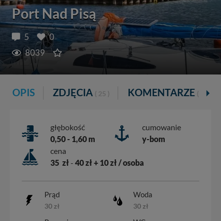
Port Nad Pisą
5
0
8039
OPIS
ZDJĘCIA
KOMENTARZE
( 25 )
( 5 )
głębokość
cumowanie
0,50 - 1,60 m
y-bom
cena
35 zł
-
40 zł + 10 zł / osoba
Prąd
Woda
30 zł
30 zł