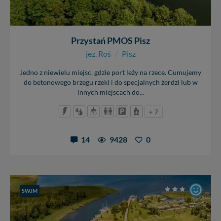
Przystań PMOS Pisz
jez. Roś
/
Pisz
Jedno z niewielu miejsc, gdzie port leży na rzece. Cumujemy
do betonowego brzegu rzeki i do specjalnych żerdzi lub w
innych miejscach do...
+ 7
14
9428
0
SWJM