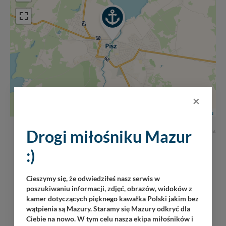
×
Leaflet
|
Mazury24.eu
Drogi miłośniku Mazur
REKLAMA
:)
Cieszymy się, że odwiedziłeś nasz serwis w
poszukiwaniu informacji, zdjęć, obrazów, widoków z
kamer dotyczących pięknego kawałka Polski jakim bez
wątpienia są Mazury. Staramy się Mazury odkryć dla
Ciebie na nowo. W tym celu nasza ekipa miłośników i