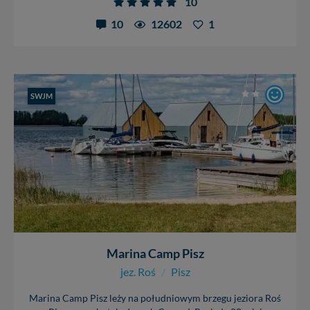
10
10
12602
1
SWJM
Marina Camp Pisz
jez. Roś
/
Pisz
Marina Camp Pisz leży na południowym brzegu jeziora Roś