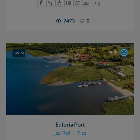
+ 2
7473
0
SWJM
Euforia Port
jez. Roś
/
Pisz