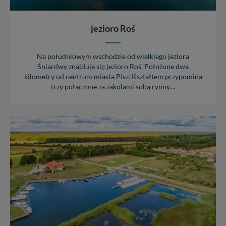
priorytetowe, bez poinformowania Ciebie nie będziemy
zmieniać zakresu naszych uprawnień. Twoje dane są u
nas bezpieczne, jeśli masz wątpliwości co do naszych
jezioro Roś
intencji, zawsze możesz wycofać swoją zgodę. Więcej
informacji uzyskach w naszej
Polityce Prywatności
.
Klikając znak X lub przycisk PRZEJDŹ DO SERWISU
Na południowym wschodzie od wielkiego jeziora
wyrażasz zgodę na przetwarzanie Twoich danych.
Śniardwy znajduje się jezioro Roś. Położone dwa
kilometry od centrum miasta Pisz. Kształtem przypomina
Nasz serwis nie wykorzystuje oraz nie udostępnia
trzy połączone za zakolami sobą rynny....
Twoich danych innym podmiotom oraz osobom
trzecim. Wyjątkiem jest sytuacja, gdy przekazanie
Twoich danych jest elementem usługi (przekazanie
danych z formularza kontaktowego, przekazanie danych
w przypadku rezerwacji usług typu: nocleg, czartery,
itp). Więcej informacji o zasadach i funkcjonalności
serwisu w
Regulaminie Serwisu
.
Administratorem Twoich danych jest: Agencja
Reklamowa Kreacja Monika Borkowska, z siedzibą ul.
Wiejska 17, 11-500 Giżycko. Możesz z nami
skontaktować się za pośrednictwem tej
strony
.
W każdej chwili możesz: zażądać dostępu do swoich