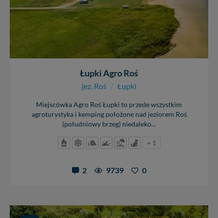
Łupki Agro Roś
jez. Roś
/
Łupki
Miejscówka Agro Roś Łupki to przede wszystkim
agroturystyka i kemping położone nad jeziorem Roś
(południowy brzeg) niedaleko...
+ 1
2
9739
0