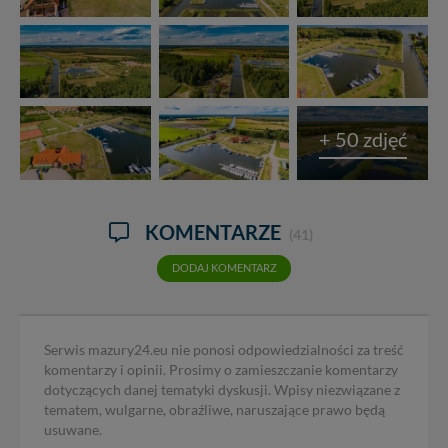
+ 50 zdjęć
KOMENTARZE
(41)
DODAJ KOMENTARZ
Serwis mazury24.eu nie ponosi odpowiedzialności za treść
komentarzy i opinii. Prosimy o zamieszczanie komentarzy
dotyczących danej tematyki dyskusji. Wpisy niezwiązane z
tematem, wulgarne, obraźliwe, naruszające prawo będą
usuwane.