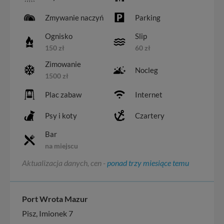
Zmywanie naczyń
Parking
Ognisko
Slip
150 zł
60 zł
Zimowanie
Nocleg
1500 zł
Plac zabaw
Internet
Psy i koty
Czartery
Bar
na miejscu
Aktualizacja danych, cen -
ponad trzy miesiące temu
Port Wrota Mazur
Pisz, Imionek 7