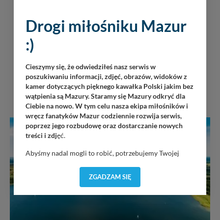
Drogi miłośniku Mazur
:)
Cieszymy się, że odwiedziłeś nasz serwis w
poszukiwaniu informacji, zdjęć, obrazów, widoków z
kamer dotyczących pięknego kawałka Polski jakim bez
wątpienia są Mazury. Staramy się Mazury odkryć dla
Ciebie na nowo. W tym celu nasza ekipa miłośników i
wręcz fanatyków Mazur codziennie rozwija serwis,
poprzez jego rozbudowę oraz dostarczanie nowych
treści i zdj
ęć.
Abyśmy nadal mogli to robić, potrzebujemy Twojej
zgody, dzięki której, będziemy mogli elementy serwisu
dostosować do Twoich preferencji. Twoje dane (w tym
ZGADZAM SIĘ
pliki cookies) będą zapisywane w celu usprawnienia
serwisu (zapamiętywanie pozycji na mapach, ostatnie
wyszukania, ulubione miejsca, logowania, itp).
Bezpieczeństwo Twoich danych jest dla nas