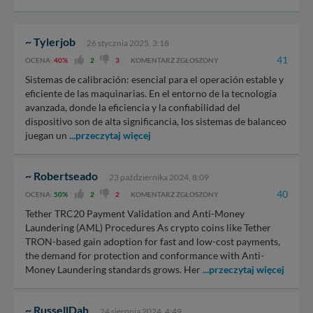
~ Tylerjob
26 stycznia 2025, 3:18
41
OCENA:
40%
2
3
KOMENTARZ ZGŁOSZONY
Sistemas de calibración: esencial para el operación estable y
eficiente de las maquinarias. En el entorno de la tecnología
avanzada, donde la eficiencia y la confiabilidad del
dispositivo son de alta significancia, los sistemas de balanceo
juegan un
...przeczytaj więcej
~ Robertseado
23 października 2024, 8:09
40
OCENA:
50%
2
2
KOMENTARZ ZGŁOSZONY
Tether TRC20 Payment Validation and Anti-Money
Laundering (AML) Procedures As crypto coins like Tether
TRON-based gain adoption for fast and low-cost payments,
the demand for protection and conformance with Anti-
Money Laundering standards grows. Her
...przeczytaj więcej
~ RussellDah
24 sierpnia 2024, 4:49