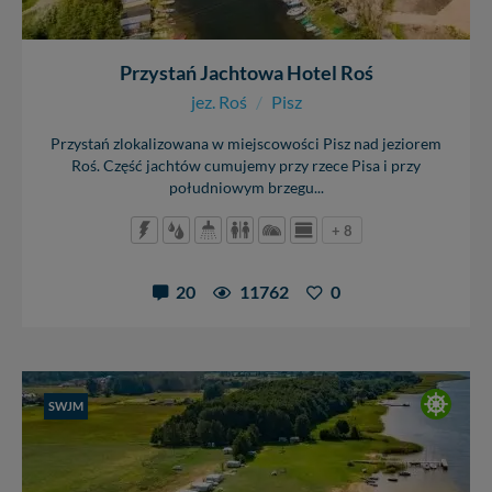
Przystań Jachtowa Hotel Roś
jez. Roś
/
Pisz
Przystań zlokalizowana w miejscowości Pisz nad jeziorem
Roś. Część jachtów cumujemy przy rzece Pisa i przy
południowym brzegu...
+ 8
20
11762
0
SWJM