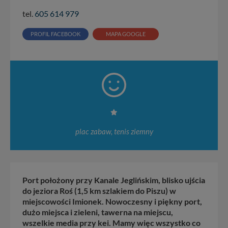
tel.
605 614 979
PROFIL FACEBOOK
MAPA GOOGLE
plac zabaw, tenis ziemny
Port położony przy Kanale Jeglińskim, blisko ujścia
do jeziora Roś (1,5 km szlakiem do Piszu) w
miejscowości Imionek. Nowoczesny i piękny port,
dużo miejsca i zieleni, tawerna na miejscu,
wszelkie media przy kei. Mamy więc wszystko co