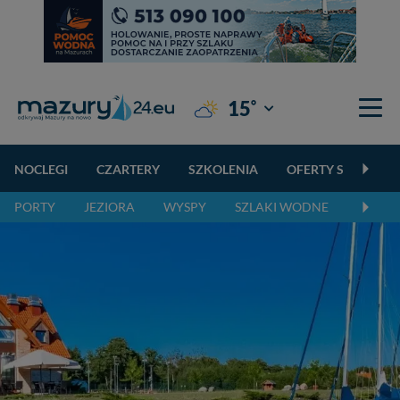
°
15
Giżycko
NOCLEGI
CZARTERY
SZKOLENIA
OFERTY SPECJALN
PORTY
JEZIORA
WYSPY
SZLAKI WODNE
SZLAK