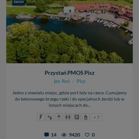
SWJM
Przystań PMOS Pisz
jez. Roś
/
Pisz
Jedno z niewielu miejsc, gdzie port leży na rzece. Cumujemy
do betonowego brzegu rzeki i do specjalnych żerdzi lub w
innych miejscach do...
+ 7
14
9420
0