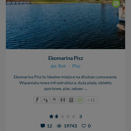
Ekomarina Pisz
jez. Roś
/
Pisz
Ekomarina Pisz to idealne miejsce na dłuższe cumowanie.
Wspaniała nowa infrastruktura, duża plaża, obiekty
sportowe, plac zabaw -...
+ 11
3
12
19743
0