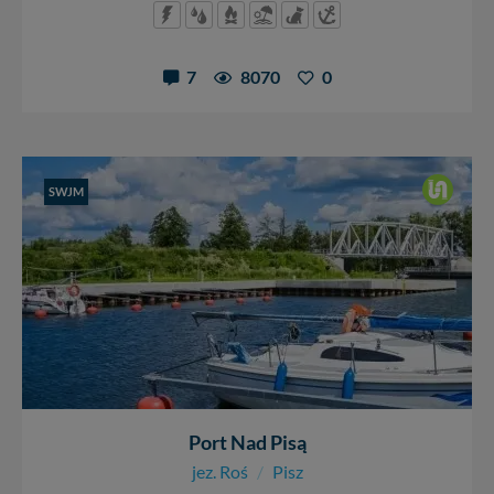
7
8070
0
SWJM
Port Nad Pisą
jez. Roś
/
Pisz