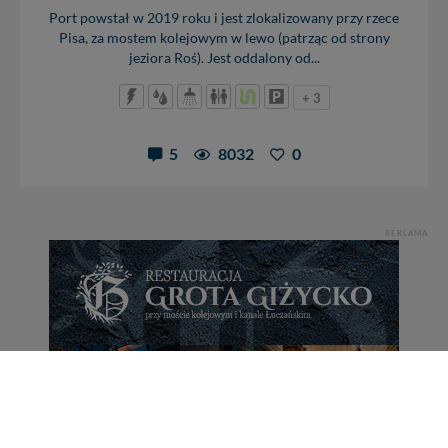
Port powstał w 2019 roku i jest zlokalizowany przy rzece
Pisa, za mostem kolejowym w lewo (patrząc od strony
jeziora Roś). Jest oddalony od...
+ 3
5
8032
0
REKLAMA