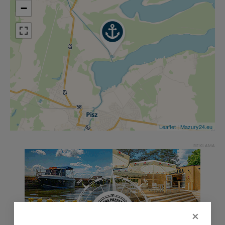
−
Leaflet
|
Mazury24.eu
REKLAMA
×