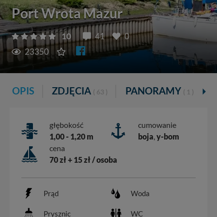
Port Wrota Mazur
10
41
0
23350
OPIS
ZDJĘCIA
PANORAMY
( 63 )
( 1 )
głębokość
cumowanie
1,00 - 1,20 m
boja
,
y-bom
cena
70 zł + 15 zł / osoba
Prąd
Woda
Prysznic
WC