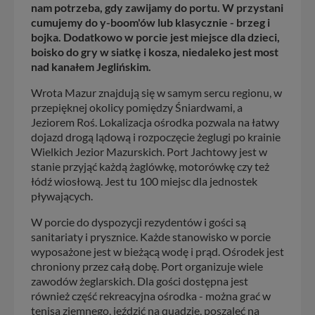
nam potrzeba, gdy zawijamy do portu. W przystani
cumujemy do y-boom'ów lub klasycznie - brzeg i
bojka. Dodatkowo w porcie jest miejsce dla dzieci,
boisko do gry w siatkę i kosza, niedaleko jest most
nad kanałem Jeglińskim.
Wrota Mazur znajdują się w samym sercu regionu, w
przepięknej okolicy pomiędzy Śniardwami, a
Jeziorem Roś. Lokalizacja ośrodka pozwala na łatwy
dojazd drogą lądową i rozpoczęcie żeglugi po krainie
Wielkich Jezior Mazurskich. Port Jachtowy jest w
stanie przyjąć każdą żaglówkę, motorówkę czy też
łódź wiosłową. Jest tu 100 miejsc dla jednostek
pływających.
W porcie do dyspozycji rezydentów i gości są
sanitariaty i prysznice. Każde stanowisko w porcie
wyposażone jest w bieżącą wodę i prąd. Ośrodek jest
chroniony przez całą dobę. Port organizuje wiele
zawodów żeglarskich. Dla gości dostępna jest
również część rekreacyjna ośrodka - można grać w
tenisa ziemnego, jeździć na quadzie, poszaleć na