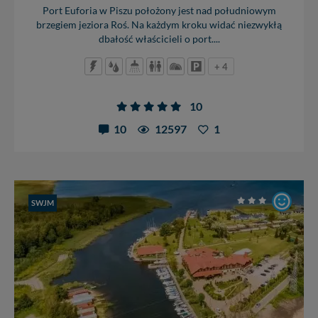
Port Euforia w Piszu położony jest nad południowym
brzegiem jeziora Roś. Na każdym kroku widać niezwykłą
dbałość właścicieli o port....
+ 4
10
10
12597
1
SWJM