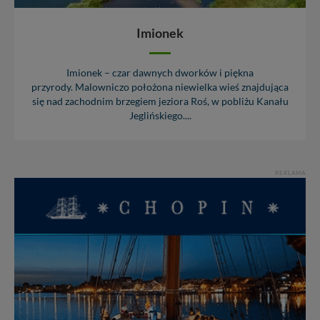
danych, zażądać ich poprawienia lub usunięcia,
zabronić ich przetwarzania. Pamiętaj jednak, że nie
Imionek
zawsze jest możliwe techniczne zrealizowanie Twoich
praw w odniesieniu do informacji zawartych w plikach
cookies. Twoja przeglądarka umożliwia Ci skasowanie
Imionek – czar dawnych dworków i piękna
tych plików - w pewnych przypadkach nie możemy tego
przyrody. Malowniczo położona niewielka wieś znajdująca
zrobić za Ciebie.
się nad zachodnim brzegiem jeziora Roś, w pobliżu Kanału
Dziękujemy, i życzmy miłego odkrywania Mazur na
Jeglińskiego....
nowo...
REKLAMA