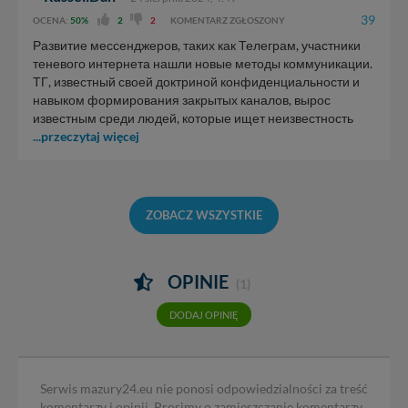
39
OCENA:
50%
2
2
KOMENTARZ ZGŁOSZONY
Развитие мессенджеров, таких как Телеграм, участники
теневого интернета нашли новые методы коммуникации.
ТГ, известный своей доктриной конфиденциальности и
навыком формирования закрытых каналов, вырос
известным среди людей, которые ищет неизвестность
...przeczytaj więcej
ZOBACZ WSZYSTKIE
OPINIE
(1)
DODAJ OPINIĘ
Serwis mazury24.eu nie ponosi odpowiedzialności za treść
komentarzy i opinii. Prosimy o zamieszczanie komentarzy