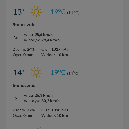
o
13
19
C
00
o
(14
C)
Słonecznie
wiatr
25,6 km/h
w poryw.
29,4 km/h
Zachm.
24%
Ciśn.
1017 hPa
Opad
0 mm
Widocz.
10 km
o
14
19
C
00
o
(14
C)
Słonecznie
wiatr
26,3 km/h
w poryw.
30,2 km/h
Zachm.
22%
Ciśn.
1018 hPa
Opad
0 mm
Widocz.
10 km