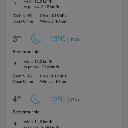
wiatr
11,9 km/h
w poryw.
24,9 km/h
Zachm.
4%
Ciśn.
1018 hPa
Opad
0 mm
Widocz.
10 km
o
3
13
C
00
o
(11
C)
Bezchmurnie
wiatr
11,2 km/h
w poryw.
23,4 km/h
Zachm.
3%
Ciśn.
1017 hPa
Opad
0 mm
Widocz.
10 km
o
4
13
C
00
o
(11
C)
Bezchmurnie
wiatr
11,2 km/h
w poryw.
23,4 km/h