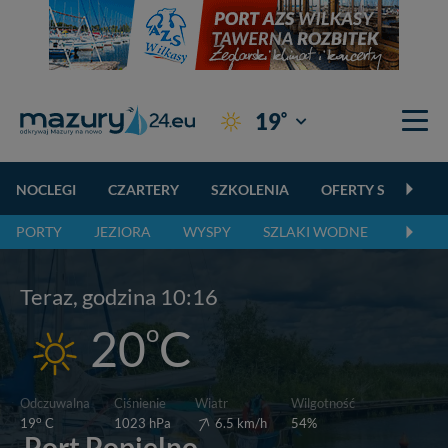
°
19
Giżycko
NOCLEGI
CZARTERY
SZKOLENIA
OFERTY SPECJALN
PORTY
JEZIORA
WYSPY
SZLAKI WODNE
SZLAK
Teraz, godzina 10:16
o
20
C
Wiatr
Odczuwalna
Ciśnienie
Wilgotność
o
6.5 km/h
19
C
1023 hPa
54%
Port Popielno