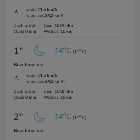
wiatr
11,5 km/h
w poryw.
24,2 km/h
Zachm.
5%
Ciśn.
1019 hPa
Opad
0 mm
Widocz.
10 km
o
1
14
C
00
o
(11
C)
Bezchmurnie
wiatr
11,5 km/h
w poryw.
24,2 km/h
Zachm.
5%
Ciśn.
1018 hPa
Opad
0 mm
Widocz.
10 km
o
2
14
C
00
o
(11
C)
Bezchmurnie