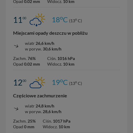
Opad
0.02 mm
Widocz.
10 km
o
11
18
C
00
o
(13
C)
Miejscami opady deszczu w pobliżu
wiatr
26,6 km/h
w poryw.
30,6 km/h
Zachm.
76%
Ciśn.
1016 hPa
Opad
0.02 mm
Widocz.
10 km
o
12
19
C
00
o
(13
C)
Częściowe zachmurzenie
wiatr
24,8 km/h
w poryw.
28,6 km/h
Zachm.
25%
Ciśn.
1017 hPa
Opad
0 mm
Widocz.
10 km