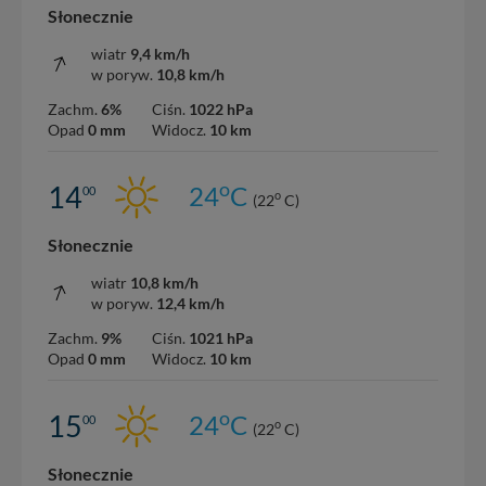
Słonecznie
wiatr
9,4 km/h
w poryw.
10,8 km/h
Zachm.
6%
Ciśn.
1022 hPa
Opad
0 mm
Widocz.
10 km
o
14
24
C
00
o
(22
C)
Słonecznie
wiatr
10,8 km/h
w poryw.
12,4 km/h
Zachm.
9%
Ciśn.
1021 hPa
Opad
0 mm
Widocz.
10 km
o
15
24
C
00
o
(22
C)
Słonecznie