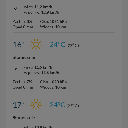
wiatr
11,2 km/h
w poryw.
12,9 km/h
Zachm.
3%
Ciśn.
1021 hPa
Opad
0 mm
Widocz.
10 km
o
16
24
C
00
o
(22
C)
Słonecznie
wiatr
11,5 km/h
w poryw.
13,5 km/h
Zachm.
7%
Ciśn.
1020 hPa
Opad
0 mm
Widocz.
10 km
o
17
24
C
00
o
(22
C)
Słonecznie
wiatr
10,8 km/h