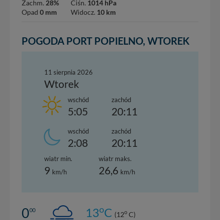
Zachm.
28%
Ciśn.
1014 hPa
Opad
0 mm
Widocz.
10 km
POGODA PORT POPIELNO, WTOREK
11 sierpnia 2026
Wtorek
wschód
zachód
5:05
20:11
wschód
zachód
2:08
20:11
wiatr min.
wiatr maks.
9
26,6
km/h
km/h
o
0
13
C
00
o
(12
C)