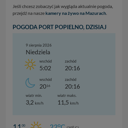
Jeśli chcesz zobaczyć jak wygląda aktualnie pogoda,
przejdź na nasze
kamery na żywo na Mazurach
.
POGODA PORT POPIELNO, DZISIAJ
9 sierpnia 2026
Niedziela
wschód
zachód
5:02
20:16
wschód
zachód
20
20:16
16
wiatr min.
wiatr maks.
3,2
11,5
km/h
km/h
o
11
22
C
00
o
(20
C)