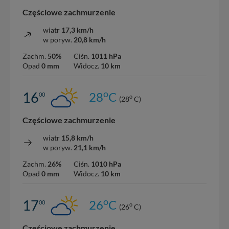
Częściowe zachmurzenie
wiatr
17,3 km/h
w poryw.
20,8 km/h
Zachm.
50%
Ciśn.
1011 hPa
Opad
0 mm
Widocz.
10 km
o
16
28
C
00
o
(28
C)
Częściowe zachmurzenie
wiatr
15,8 km/h
w poryw.
21,1 km/h
Zachm.
26%
Ciśn.
1010 hPa
Opad
0 mm
Widocz.
10 km
o
17
26
C
00
o
(26
C)
Częściowe zachmurzenie