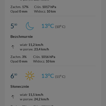
Zachm.
17%
Ciśn.
1017 hPa
Opad
0 mm
Widocz.
10 km
o
5
13
C
00
o
(10
C)
Bezchmurnie
wiatr
11,2 km/h
w poryw.
23,4 km/h
Zachm.
3%
Ciśn.
1016 hPa
Opad
0 mm
Widocz.
10 km
o
6
13
C
00
o
(11
C)
Słonecznie
wiatr
11,5 km/h
w poryw.
24,2 km/h