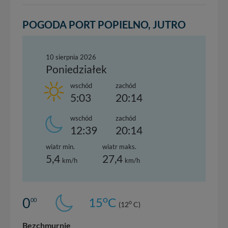
POGODA PORT POPIELNO, JUTRO
10 sierpnia 2026
Poniedziałek
wschód
zachód
5:03
20:14
wschód
zachód
12:39
20:14
wiatr min.
wiatr maks.
5,4
27,4
km/h
km/h
o
0
15
C
00
o
(12
C)
Bezchmurnie