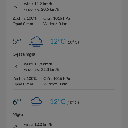
wiatr
11,2 km/h
w poryw.
20,6 km/h
Zachm.
100%
Ciśn.
1015 hPa
Opad
0 mm
Widocz.
0 km
o
5
12
C
00
o
(10
C)
Gęsta mgła
wiatr
11,9 km/h
w poryw.
22,3 km/h
Zachm.
100%
Ciśn.
1015 hPa
Opad
0 mm
Widocz.
0 km
o
6
12
C
00
o
(10
C)
Mgła
wiatr
12,2 km/h