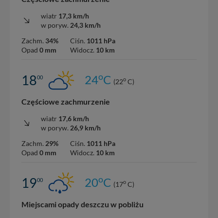
wiatr
17,3 km/h
w poryw.
24,3 km/h
Zachm.
34%
Ciśn.
1011 hPa
Opad
0 mm
Widocz.
10 km
o
18
24
C
00
o
(22
C)
Częściowe zachmurzenie
wiatr
17,6 km/h
w poryw.
26,9 km/h
Zachm.
29%
Ciśn.
1011 hPa
Opad
0 mm
Widocz.
10 km
o
19
20
C
00
o
(17
C)
Miejscami opady deszczu w pobliżu