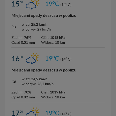
o
15
19
C
00
o
(14
C)
Miejscami opady deszczu w pobliżu
wiatr
25,2 km/h
w poryw.
29 km/h
Zachm.
76%
Ciśn.
1018 hPa
Opad
0.01 mm
Widocz.
10 km
o
16
19
C
00
o
(14
C)
Miejscami opady deszczu w pobliżu
wiatr
24,5 km/h
w poryw.
28,2 km/h
Zachm.
70%
Ciśn.
1019 hPa
Opad
0.02 mm
Widocz.
10 km
o
17
19
C
00
o
(14
C)