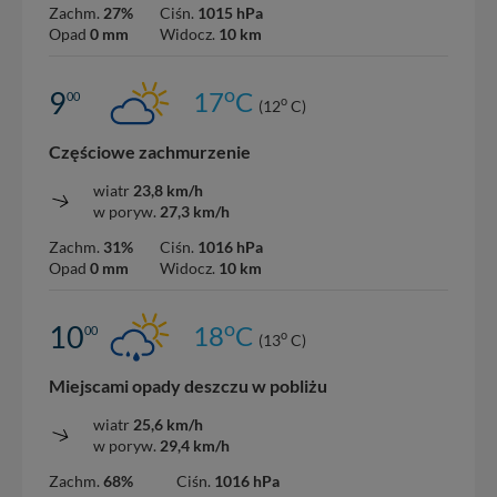
Zachm.
27%
Ciśn.
1015 hPa
Opad
0 mm
Widocz.
10 km
o
9
17
C
00
o
(12
C)
Częściowe zachmurzenie
wiatr
23,8 km/h
w poryw.
27,3 km/h
Zachm.
31%
Ciśn.
1016 hPa
Opad
0 mm
Widocz.
10 km
o
10
18
C
00
o
(13
C)
Miejscami opady deszczu w pobliżu
wiatr
25,6 km/h
w poryw.
29,4 km/h
Zachm.
68%
Ciśn.
1016 hPa