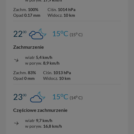
Zachm.
100%
Ciśn.
1014 hPa
Opad
0.17 mm
Widocz.
10 km
o
22
15
C
00
o
(15
C)
Zachmurzenie
wiatr
5,4 km/h
w poryw.
8,9 km/h
Zachm.
83%
Ciśn.
1013 hPa
Opad
0 mm
Widocz.
10 km
o
23
15
C
00
o
(14
C)
Częściowe zachmurzenie
wiatr
9,7 km/h
w poryw.
16,8 km/h