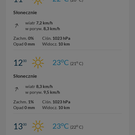
Słonecznie
wiatr
7,2 km/h
w poryw.
8,3 km/h
Zachm.
0%
Ciśn.
1023 hPa
Opad
0 mm
Widocz.
10 km
o
12
23
C
00
o
(21
C)
Słonecznie
wiatr
8,3 km/h
w poryw.
9,5 km/h
Zachm.
1%
Ciśn.
1023 hPa
Opad
0 mm
Widocz.
10 km
o
13
23
C
00
o
(22
C)