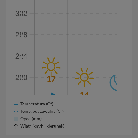
o
Temperatura (C
)
o
Temp. odczuwalna (C
)
Opad (mm)
Wiatr (km/h i kierunek)