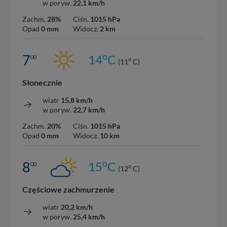
w poryw.
22,1 km/h
Zachm.
28%
Ciśn.
1015 hPa
Opad
0 mm
Widocz.
2 km
o
7
14
C
00
o
(11
C)
Słonecznie
wiatr
15,8 km/h
w poryw.
22,7 km/h
Zachm.
20%
Ciśn.
1015 hPa
Opad
0 mm
Widocz.
10 km
o
8
15
C
00
o
(12
C)
Częściowe zachmurzenie
wiatr
20,2 km/h
w poryw.
25,4 km/h