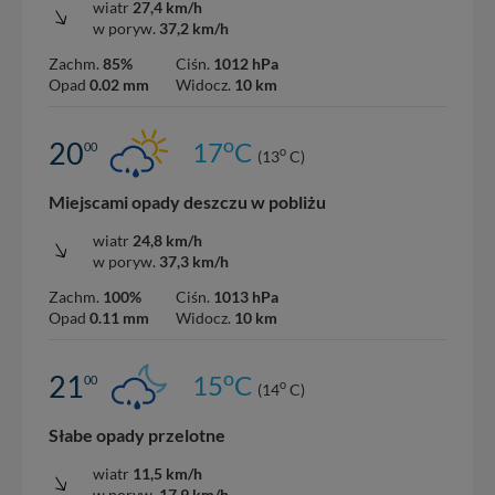
wiatr
27,4 km/h
w poryw.
37,2 km/h
Zachm.
85%
Ciśn.
1012 hPa
Opad
0.02 mm
Widocz.
10 km
o
20
17
C
00
o
(13
C)
Miejscami opady deszczu w pobliżu
wiatr
24,8 km/h
w poryw.
37,3 km/h
Zachm.
100%
Ciśn.
1013 hPa
Opad
0.11 mm
Widocz.
10 km
o
21
15
C
00
o
(14
C)
Słabe opady przelotne
wiatr
11,5 km/h
w poryw.
17,9 km/h