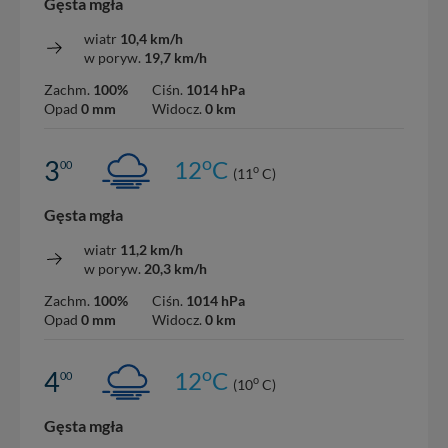
Gęsta mgła
wiatr
10,4 km/h
w poryw.
19,7 km/h
Zachm.
100%
Ciśn.
1014 hPa
Opad
0 mm
Widocz.
0 km
o
3
12
C
00
o
(11
C)
Gęsta mgła
wiatr
11,2 km/h
w poryw.
20,3 km/h
Zachm.
100%
Ciśn.
1014 hPa
Opad
0 mm
Widocz.
0 km
o
4
12
C
00
o
(10
C)
Gęsta mgła