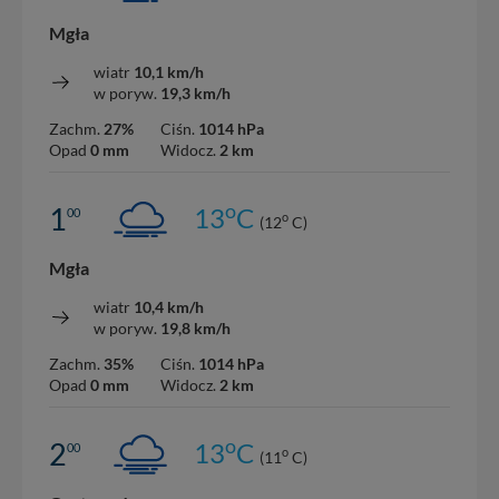
Mgła
wiatr
10,1 km/h
w poryw.
19,3 km/h
Zachm.
27%
Ciśn.
1014 hPa
Opad
0 mm
Widocz.
2 km
o
1
13
C
00
o
(12
C)
Mgła
wiatr
10,4 km/h
w poryw.
19,8 km/h
Zachm.
35%
Ciśn.
1014 hPa
Opad
0 mm
Widocz.
2 km
o
2
13
C
00
o
(11
C)