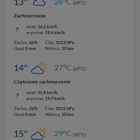
13
26
C
nowo...
o
(24
C)
Zachmurzenie
wiatr
16,2 km/h
w poryw.
19,6 km/h
Zachm.
66%
Ciśn.
1012 hPa
Opad
0 mm
Widocz.
10 km
o
14
27
C
00
o
(24
C)
Częściowe zachmurzenie
wiatr
15,8 km/h
w poryw.
19,9 km/h
Zachm.
32%
Ciśn.
1012 hPa
Opad
0 mm
Widocz.
10 km
o
15
29
C
00
o
(26
C)