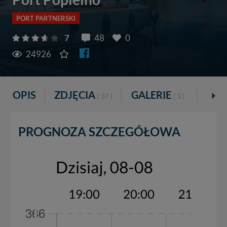
PORT PARTNERSKI
7
48
0
24926
OPIS
ZDJĘCIA
GALERIE
VID
( 37 )
( 3 )
PROGNOZA SZCZEGÓŁOWA