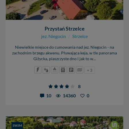
Przystań Strzelce
jez. Niegocin
/
Strzelce
Niewielkie miejsce do cumowania nad jez. Niegocin - na
zachodnim brzegu akwenu. Pływająca keja, w tle panorama
Giżycka, piaszczyste dno i jak to w...
+ 3
8
10
14360
0
SWJM