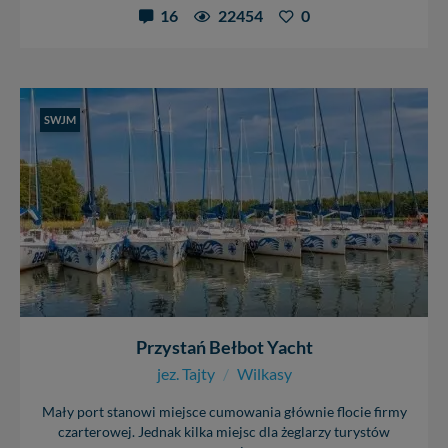
16
22454
0
SWJM
Przystań Bełbot Yacht
jez. Tajty
/
Wilkasy
Mały port stanowi miejsce cumowania głównie flocie firmy
czarterowej. Jednak kilka miejsc dla żeglarzy turystów