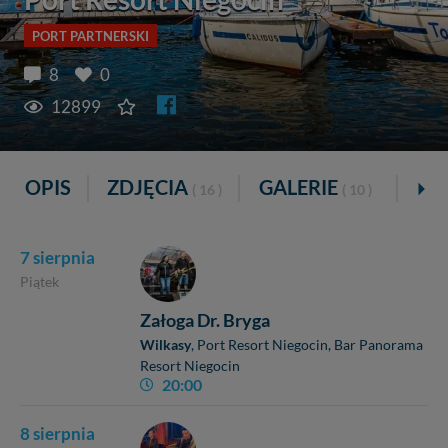
PORT PARTNERSKI
8
0
12899
OPIS
ZDJĘCIA
GALERIE
VI
( 16 )
( 10 )
7 sierpnia
Piątek
Załoga Dr. Bryga
Wilkasy
, Port Resort Niegocin
, Bar Panorama
Resort Niegocin
20:00
8 sierpnia