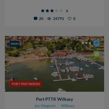
6
20
24791
0
SWJM
PORT PARTNERSKI
Port PTTK Wilkasy
jez. Niegocin
/
Wilkasy