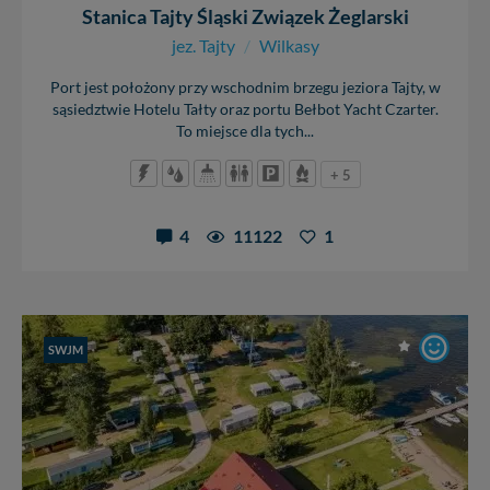
Stanica Tajty Śląski Związek Żeglarski
jez. Tajty
/
Wilkasy
Port jest położony przy wschodnim brzegu jeziora Tajty, w
sąsiedztwie Hotelu Tałty oraz portu Bełbot Yacht Czarter.
To miejsce dla tych...
+ 5
4
11122
1
SWJM