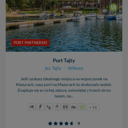
PORT PARTNERSKI
Port Tajty
jez. Tajty
/
Wilkasy
Jeśli szukasz idealnego miejsca na wypoczynek na
Mazurach, nasz port na Mazurach to doskonały wybór.
Znajduje się w cichej zatoce, osłoniętej z trzech stron
lasem, na...
+ 14
9