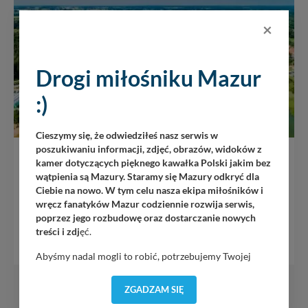
×
Drogi miłośniku Mazur
:)
Cieszymy się, że odwiedziłeś nasz serwis w
poszukiwaniu informacji, zdjęć, obrazów, widoków z
Wilkasy
kamer dotyczących pięknego kawałka Polski jakim bez
wątpienia są Mazury. Staramy się Mazury odkryć dla
Ciebie na nowo. W tym celu nasza ekipa miłośników i
Wilkasy to jedna z bardziej popularnych miejscowości na
wręcz fanatyków Mazur codziennie rozwija serwis,
Mazurach (praktycznie przedmieście Giżycka), która jako
poprzez jego rozbudowę oraz dostarczanie nowych
jedyna funkcjonuje pod dwoma nazwami, gdyż przystanek
treści i zdj
ęć.
kolejowy nazywa się...
Abyśmy nadal mogli to robić, potrzebujemy Twojej
zgody, dzięki której, będziemy mogli elementy serwisu
dostosować do Twoich preferencji. Twoje dane (w tym
KONCERTY NA MAZURACH
ZGADZAM SIĘ
pliki cookies) będą zapisywane w celu usprawnienia