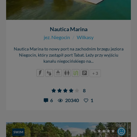
Nautica Marina
jez. Niegocin
/
Wilkasy
Nautica Marina to nowy port na zachodnim brzegu jeziora
Niegocin, który zastąpił port Tabat. Leży przy wyjściu
kanału niegocińskiego na...
+ 3
8
6
20340
1
SWJM