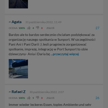
~ Agata
31 października 2022, 11:49
27
OCENA:
100%
4
0
ZGŁOŚ
Bardzo ale to bardzo serdecznie chciałam podziękować za
organizację naszego spotkania w Sunport. W szczególności
Pani Ani i Pani Darii :) Jesli pragniecie zorganizować
spotkanie, imprezę, integrację w Port Sunport to obie
dziewczyny- Ania i Daria bę
...przeczytaj więcej
~ Rafael Z
30 października 2022, 2:07
26
OCENA:
100%
5
0
ZGŁOŚ
Immer wieder leckeres Essen, toples Ambiente und sehr