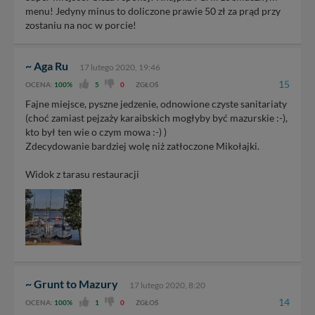
menu! Jedyny minus to doliczone prawie 50 zł za prąd przy
zostaniu na noc w porcie!
~ Aga Ru
17 lutego 2020, 19:46
15
OCENA:
100%
5
0
ZGŁOŚ
Fajne miejsce, pyszne jedzenie, odnowione czyste sanitariaty
(choć zamiast pejzaży karaibskich mogłyby być mazurskie :-),
kto był ten wie o czym mowa :-) )
Zdecydowanie bardziej wolę niż zatłoczone Mikołajki.
Widok z tarasu restauracji
~ Grunt to Mazury
17 lutego 2020, 8:20
14
OCENA:
100%
1
0
ZGŁOŚ