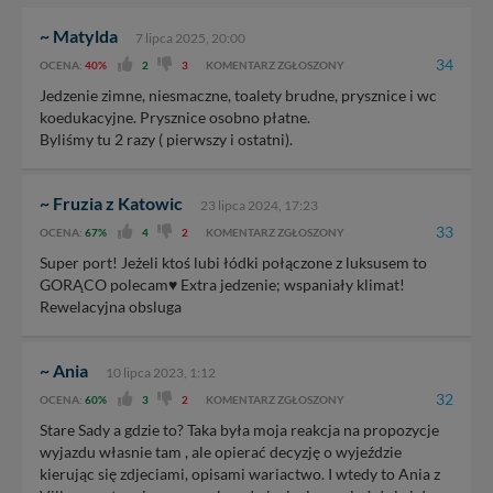
~ Matylda
7 lipca 2025, 20:00
34
OCENA:
40%
2
3
KOMENTARZ ZGŁOSZONY
Jedzenie zimne, niesmaczne, toalety brudne, prysznice i wc
koedukacyjne. Prysznice osobno płatne.
Byliśmy tu 2 razy ( pierwszy i ostatni).
~ Fruzia z Katowic
23 lipca 2024, 17:23
33
OCENA:
67%
4
2
KOMENTARZ ZGŁOSZONY
Super port! Jeżeli ktoś lubi łódki połączone z luksusem to
GORĄCO polecam♥️ Extra jedzenie; wspaniały klimat!
Rewelacyjna obsluga
~ Ania
10 lipca 2023, 1:12
32
OCENA:
60%
3
2
KOMENTARZ ZGŁOSZONY
Stare Sady a gdzie to? Taka była moja reakcja na propozycje
wyjazdu własnie tam , ale opierać decyzję o wyjeździe
kierując się zdjeciami, opisami wariactwo. I wtedy to Ania z