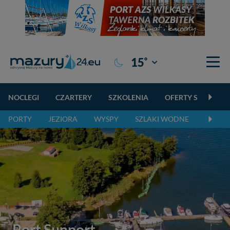
°
15
Giżycko
NOCLEGI
CZARTERY
SZKOLENIA
OFERTY SPECJALN
PORTY
JEZIORA
WYSPY
SZLAKI WODNE
SZLAK
Port Sunport