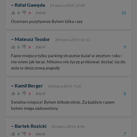
~ Rafał Gawęda
21 marca 2019, 22:09
10
0
0
ZGŁOŚ
Oceniam pozytywnie Byłem kilka razy
~ Mateusz Teodor
20 marca 2019, 16:13
9
0
0
ZGŁOŚ
Fajne miejsce tylko parking strasznie kulał w zeszłym roku -
nie wiem jak teraz. Nikomu nie życzę próbować dostać się do
auta w deszczową pogodę
~ Kamil Berger
20 marca 2019, 9:20
8
0
0
ZGŁOŚ
Świetne miejsce! Byłem kilkukrotnie. Za każdym razem
byłem mega zadowolony.
~ Bartek Rozicki
20 marca 2019, 8:58
7
0
0
ZGŁOŚ