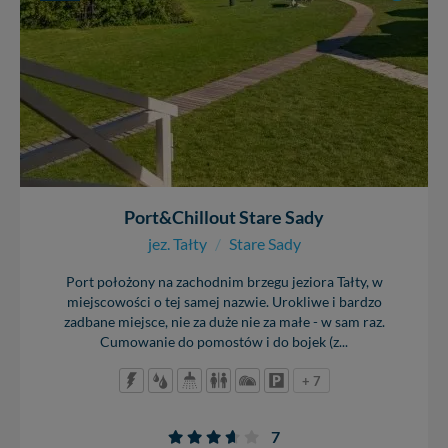
Port&Chillout Stare Sady
jez. Tałty
/
Stare Sady
Port położony na zachodnim brzegu jeziora Tałty, w
miejscowości o tej samej nazwie. Urokliwe i bardzo
zadbane miejsce, nie za duże nie za małe - w sam raz.
Cumowanie do pomostów i do bojek (z...
+ 7
7