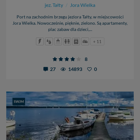
jez. Tałty
/
Jora Wielka
Port na zachodnim brzegu jeziora Tałty, w miejscowości
Jora Wielka. Nowocześnie, pięknie, zielono. Są apartamenty,
plac zabaw dla dzieci,...
+ 11
8
27
14893
0
SWJM