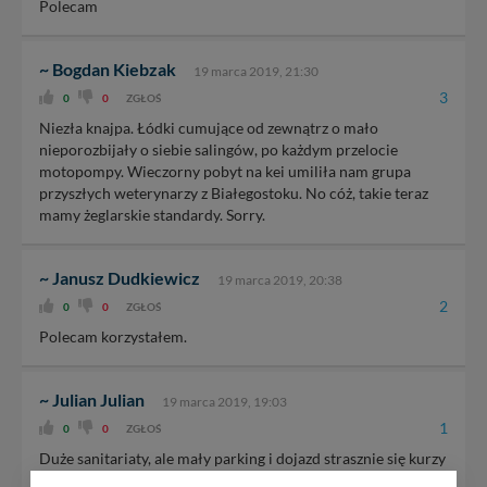
Polecam
~ Bogdan Kiebzak
19 marca 2019, 21:30
3
0
0
ZGŁOŚ
Niezła knajpa. Łódki cumujące od zewnątrz o mało
nieporozbijały o siebie salingów, po każdym przelocie
motopompy. Wieczorny pobyt na kei umiliła nam grupa
przyszłych weterynarzy z Białegostoku. No cóż, takie teraz
mamy żeglarskie standardy. Sorry.
~ Janusz Dudkiewicz
19 marca 2019, 20:38
2
0
0
ZGŁOŚ
Polecam korzystałem.
~ Julian Julian
19 marca 2019, 19:03
1
0
0
ZGŁOŚ
Duże sanitariaty, ale mały parking i dojazd strasznie się kurzy
ogólnie polecam.