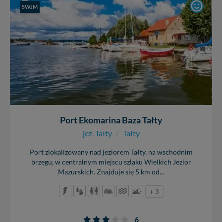
SWJM
Port Ekomarina Baza Tałty
jez. Tałty
/
Tałty
Port zlokalizowany nad jeziorem Tałty, na wschodnim
brzegu, w centralnym miejscu szlaku Wielkich Jezior
Mazurskich. Znajduje się 5 km od...
+ 3
6