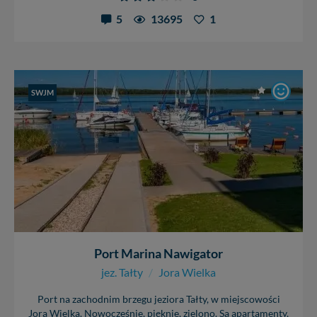
5
13695
1
SWJM
Port Marina Nawigator
jez. Tałty
/
Jora Wielka
Port na zachodnim brzegu jeziora Tałty, w miejscowości
Jora Wielka. Nowocześnie, pięknie, zielono. Są apartamenty,