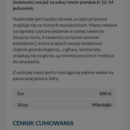
świetności ma już za sobą i może pomieścić 12-14
jednostek.
Nadbrzeże jest bardzo strome, a część przystani
znajduje się na różnych wysokościach. Mamy miejsce
na ognisko i pyszne jedzenie w samej tawernie
(liczymy na to, iż tawerna i przystań wznowi
działalność), która w latach swojej świetności
chętnie gościła żeglarzy... z gitarą. Sanitariaty
znajdują się na górze, są również prysznice i miejsce
do zmywania.
Z wyższej części portu rozciąga się piękny widok na
panoramę jeziora Tałty.
Bar
100 m
Sklep
Mikołajki
CENNIK CUMOWANIA