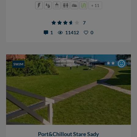
+ 11
7
1
11412
0
SWJM
Port&Chillout Stare Sady