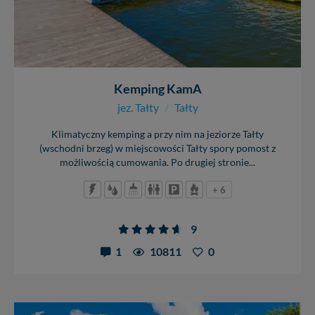
Kemping KamA
jez. Tałty
/
Tałty
Klimatyczny kemping a przy nim na jeziorze Tałty
(wschodni brzeg) w miejscowości Tałty spory pomost z
możliwością cumowania. Po drugiej stronie...
+ 6
9
1
10811
0