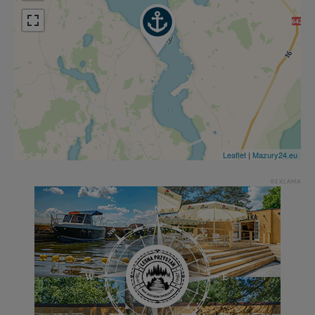
Leaflet
|
Mazury24.eu
REKLAMA