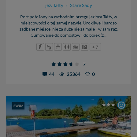
jez. Tałty
/
Stare Sady
Port położony na zachodnim brzegu jeziora Tałty, w
miejscowości o tej samej nazwie. Urokliwe i bardzo
zadbane miejsce, nie za duże nie za małe - w sam raz.
Cumowanie do pomostów i do bojek (z...
+ 7
7
44
25364
0
SWJM