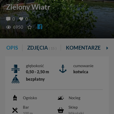
Zielony Wiatr
0
0
6950
OPIS
ZDJĘCIA
KOMENTARZE
O
( 15 )
głębokość
cumowanie
0,50 - 2,50 m
kotwica
bezpłatny
Ognisko
Nocleg
Bar
Sklep
100 m
Mikołajki