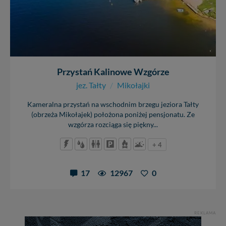
Przystań Kalinowe Wzgórze
jez. Tałty
/
Mikołajki
Kameralna przystań na wschodnim brzegu jeziora Tałty
(obrzeża Mikołajek) położona poniżej pensjonatu. Ze
wzgórza rozciąga się piękny...
+ 4
17
12967
0
REKLAMA