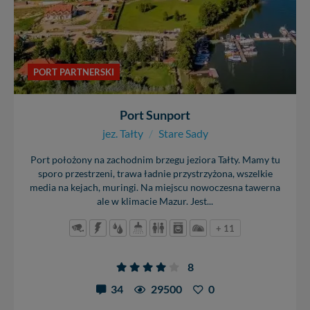
Reklamowa Kreacja Monika Borkowska, z siedzibą ul.
Wiejska 17, 11-500 Giżycko. Możesz z nami
skontaktować się za pośrednictwem tej
strony
.
W każdej chwili możesz: zażądać dostępu do swoich
danych, zażądać ich poprawienia lub usunięcia,
PORT PARTNERSKI
zabronić ich przetwarzania. Pamiętaj jednak, że nie
zawsze jest możliwe techniczne zrealizowanie Twoich
praw w odniesieniu do informacji zawartych w plikach
Port Sunport
cookies. Twoja przeglądarka umożliwia Ci skasowanie
jez. Tałty
/
Stare Sady
tych plików - w pewnych przypadkach nie możemy tego
zrobić za Ciebie.
Port położony na zachodnim brzegu jeziora Tałty. Mamy tu
sporo przestrzeni, trawa ładnie przystrzyżona, wszelkie
Dziękujemy, i życzmy miłego odkrywania Mazur na
media na kejach, muringi. Na miejscu nowoczesna tawerna
nowo...
ale w klimacie Mazur. Jest...
+ 11
8
34
29500
0