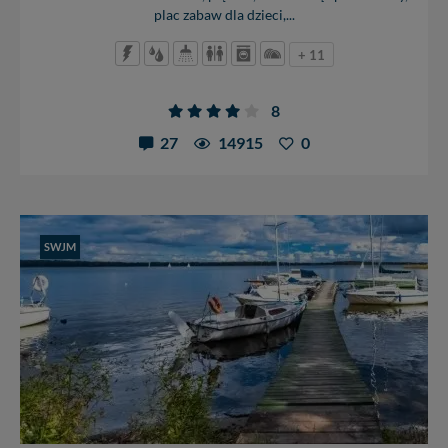
plac zabaw dla dzieci,...
+ 11
8
27
14915
0
SWJM