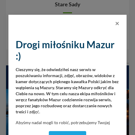
Stare Sady
×
Miejscowość turystyczna (w zasadzie kurort) nad jeziorem
Tałty, oddalone 6 km od Mikołajek. Podobnie jak w
Mikołajkach stare mazurskie zabudowania sąsiadują tu z
nowoczesnymi budynkami. W...
Drogi miłośniku Mazur
:)
REKLAMA
Cieszymy się, że odwiedziłeś nasz serwis w
poszukiwaniu informacji, zdjęć, obrazów, widoków z
kamer dotyczących pięknego kawałka Polski jakim bez
wątpienia są Mazury. Staramy się Mazury odkryć dla
Ciebie na nowo. W tym celu nasza ekipa miłośników i
wręcz fanatyków Mazur codziennie rozwija serwis,
poprzez jego rozbudowę oraz dostarczanie nowych
treści i zdj
ęć.
Abyśmy nadal mogli to robić, potrzebujemy Twojej
zgody, dzięki której, będziemy mogli elementy serwisu
dostosować do Twoich preferencji. Twoje dane (w tym