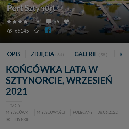
Port Sztynort
8
56
1
65145
OPIS
ZDJĘCIA
GALERIE
VR
( 84 )
( 58 )
KOŃCÓWKA LATA W
SZTYNORCIE, WRZESIEŃ
2021
PORTY I
MIEJSCÓWKI
MIEJSCOWOŚCI
POLECANE
08.06.2022
3351008