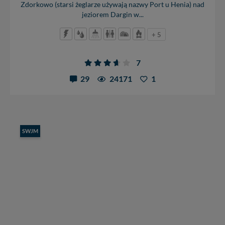
Zdorkowo (starsi żeglarze używają nazwy Port u Henia) nad
jeziorem Dargin w...
+ 5
7
29
24171
1
SWJM