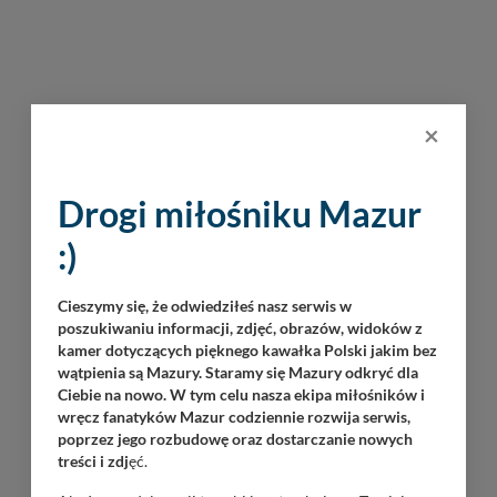
×
Drogi miłośniku Mazur
INNE PORTY W OKOLICY
:)
Cieszymy się, że odwiedziłeś nasz serwis w
SWJM
poszukiwaniu informacji, zdjęć, obrazów, widoków z
kamer dotyczących pięknego kawałka Polski jakim bez
wątpienia są Mazury. Staramy się Mazury odkryć dla
Ciebie na nowo. W tym celu nasza ekipa miłośników i
wręcz fanatyków Mazur codziennie rozwija serwis,
poprzez jego rozbudowę oraz dostarczanie nowych
treści i zdj
ęć.