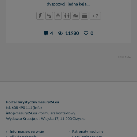
dyspozycji jedna keja,...
+ 7
4
11980
0
REKLAMA
Portal Turystyczny mazury24.eu
tel. 608 490 111 (Info)
info@mazury24.eu - formularz kontaktowy.
Wydawca Kreacja, ul. Wiejska 17, 11-500 Giżycko
Informacje o serwisie
Patronaty medialne
Pliki do pobrania
Regulamin serwisu