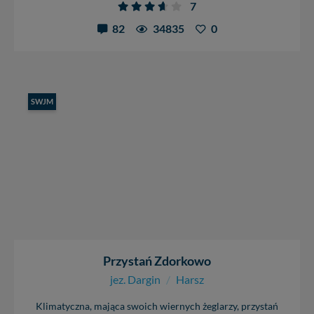
7
82
34835
0
SWJM
Przystań Zdorkowo
jez. Dargin
/
Harsz
Klimatyczna, mająca swoich wiernych żeglarzy, przystań