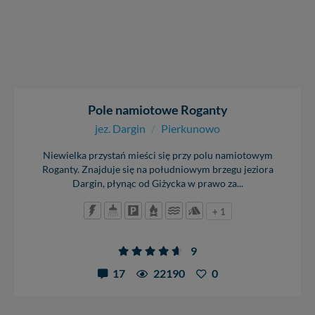
Pole namiotowe Roganty
jez. Dargin
/
Pierkunowo
Niewielka przystań mieści się przy polu namiotowym
Roganty. Znajduje się na południowym brzegu jeziora
Dargin, płynąc od Giżycka w prawo za...
+ 1
9
17
22190
0