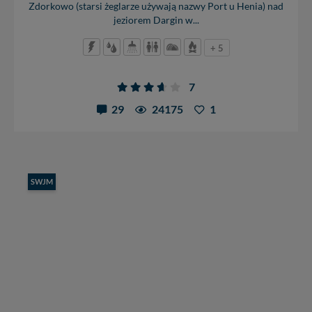
Zdorkowo (starsi żeglarze używają nazwy Port u Henia) nad
jeziorem Dargin w...
+ 5
7
29
24175
1
SWJM