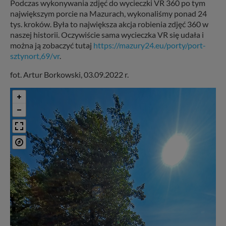
Podczas wykonywania zdjęć do wycieczki VR 360 po tym
największym porcie na Mazurach, wykonaliśmy ponad 24
tys. kroków. Była to największa akcja robienia zdjęć 360 w
naszej historii. Oczywiście sama wycieczka VR się udała i
można ją zobaczyć tutaj
https://mazury24.eu/porty/port-
sztynort,69/vr
.
fot. Artur Borkowski, 03.09.2022 r.