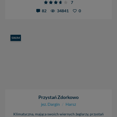
7
82
34841
0
SWJM
Przystań Zdorkowo
jez. Dargin
/
Harsz
Klimatyczna, mająca swoich wiernych żeglarzy, przystań