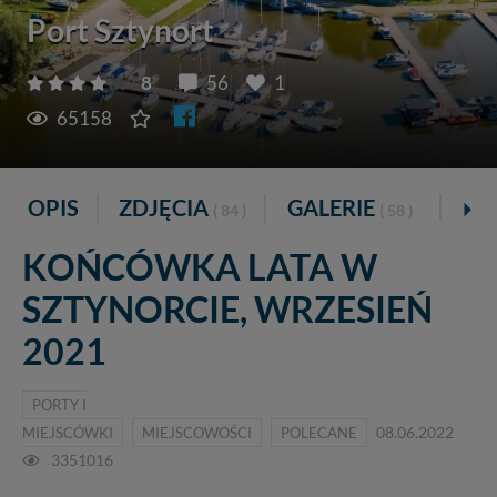
Port Sztynort
8
56
1
65158
OPIS
ZDJĘCIA
GALERIE
VR
( 84 )
( 58 )
KOŃCÓWKA LATA W
SZTYNORCIE, WRZESIEŃ
2021
PORTY I
MIEJSCÓWKI
MIEJSCOWOŚCI
POLECANE
08.06.2022
3351016