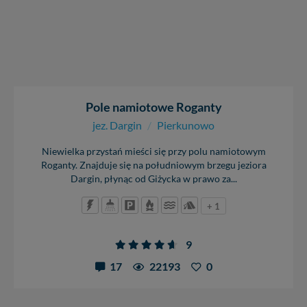
Pole namiotowe Roganty
jez. Dargin
/
Pierkunowo
Niewielka przystań mieści się przy polu namiotowym
Roganty. Znajduje się na południowym brzegu jeziora
Dargin, płynąc od Giżycka w prawo za...
+ 1
9
17
22193
0