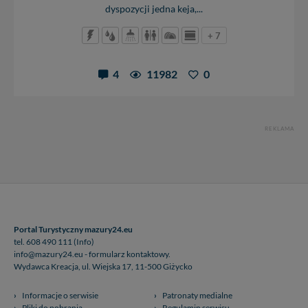
dyspozycji jedna keja,...
+ 7
4
11982
0
REKLAMA
Portal Turystyczny mazury24.eu
tel. 608 490 111 (Info)
info@mazury24.eu - formularz kontaktowy.
Wydawca Kreacja, ul. Wiejska 17, 11-500 Giżycko
Informacje o serwisie
Patronaty medialne
Pliki do pobrania
Regulamin serwisu