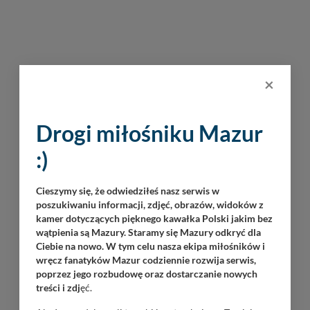
×
Drogi miłośniku Mazur
INNE PORTY W OKOLICY
:)
Cieszymy się, że odwiedziłeś nasz serwis w
SWJM
poszukiwaniu informacji, zdjęć, obrazów, widoków z
kamer dotyczących pięknego kawałka Polski jakim bez
wątpienia są Mazury. Staramy się Mazury odkryć dla
Ciebie na nowo. W tym celu nasza ekipa miłośników i
wręcz fanatyków Mazur codziennie rozwija serwis,
poprzez jego rozbudowę oraz dostarczanie nowych
treści i zdj
ęć.