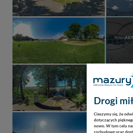
AKT
Drogi mił
Cieszymy się, że odw
dotyczących pięknego
nowo. W tym celu nas
rozbudowę oraz dosta