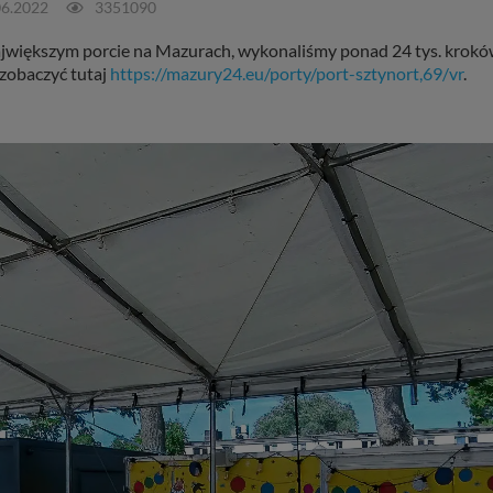
06.2022
3351090
większym porcie na Mazurach, wykonaliśmy ponad 24 tys. kroków. 
 zobaczyć tutaj
https://mazury24.eu/porty/port-sztynort,69/vr
.