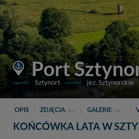
Port Sztyno
Sztynort
jez. Sztynorckie
OPIS
ZDJĘCIA
GALERIE
( 84 )
( 58 )
KOŃCÓWKA LATA W SZTYN