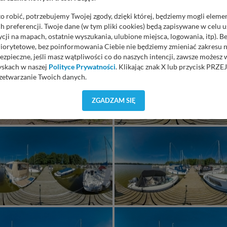
o robić, potrzebujemy Twojej zgody, dzięki której, będziemy mogli eleme
 preferencji. Twoje dane (w tym pliki cookies) będą zapisywane w celu 
cji na mapach, ostatnie wyszukania, ulubione miejsca, logowania, itp). 
priorytetowe, bez poinformowania Ciebie nie będziemy zmieniać zakresu 
ezpieczne, jeśli masz wątpliwości co do naszych intencji, zawsze możesz
yskach w naszej
Polityce Prywatności
. Klikając znak X lub przycisk P
zetwarzanie Twoich danych.
orzystuje oraz nie udostępnia Twoich danych innym podmiotom oraz oso
ZGADZAM SIĘ
cja, gdy przekazanie Twoich danych jest elementem usługi (przekazanie d
anie danych w przypadku rezerwacji usług typu: nocleg, czartery, itp). W
lności serwisu w
Regulaminie Serwisu
.
ch danych jest: Agencja Reklamowa Kreacja Monika Borkowska, z siedzi
sz z nami skontaktować się za pośrednictwem tej
strony
.
sz: zażądać dostępu do swoich danych, zażądać ich poprawienia lub usuni
taj jednak, że nie zawsze jest możliwe techniczne zrealizowanie Twoich 
 w plikach cookies. Twoja przeglądarka umożliwia Ci skasowanie tych p
my tego zrobić za Ciebie.
 miłego odkrywania Mazur na nowo...