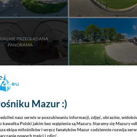
UALNIE PRZEGLĄDANA
PANORAMA
ośniku Mazur :)
iedziłeś nasz serwis w poszukiwaniu informacji, zdjęć, obrazów, widok
 kawałka Polski jakim bez wątpienia są Mazury. Staramy się Mazury odk
za ekipa miłośników i wręcz fanatyków Mazur codziennie rozwija serwi
rczanie nowych treści i zdj
ęć.