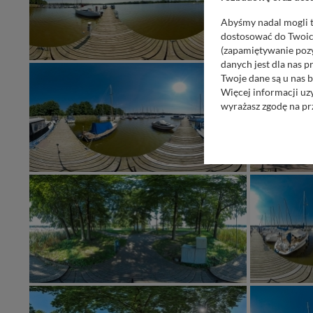
Abyśmy nadal mogli t
dostosować do Twoich
(zapamiętywanie pozy
danych jest dla nas 
Twoje dane są u nas b
Więcej informacji uz
wyrażasz zgodę na pr
Nasz serwis nie wyk
Wyjątkiem jest sytua
kontaktowego, przekaz
zasadach i funkcjona
Administratorem Twoi
11-500 Giżycko. Może
W każdej chwili może
przetwarzania. Pamię
informacji zawartych
przypadkach nie może
Dziękujemy, i życzmy