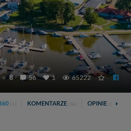
8
56
1
65222
360
KOMENTARZE
OPINIE
( 1 )
( 56 )
( 31 )