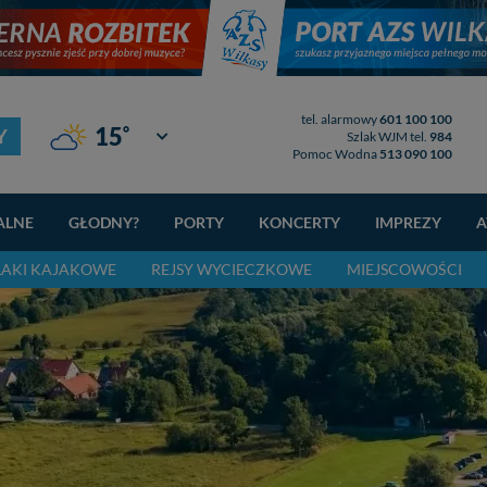
tel. alarmowy
601 100 100
°
15
Y
Giżycko
Szlak WJM tel.
984
Pomoc Wodna
513 090 100
ALNE
GŁODNY?
PORTY
KONCERTY
IMPREZY
A
LAKI KAJAKOWE
REJSY WYCIECZKOWE
MIEJSCOWOŚCI