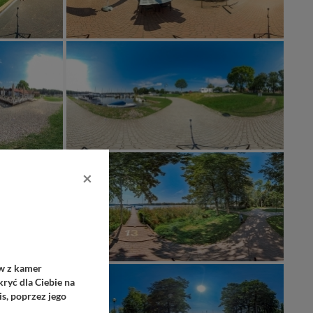
×
ów z kamer
ryć dla Ciebie na
s, poprzez jego