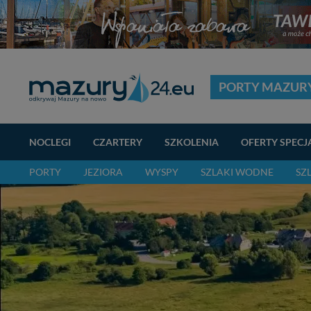
PORTY MAZUR
NOCLEGI
CZARTERY
SZKOLENIA
OFERTY SPECJ
PORTY
JEZIORA
WYSPY
SZLAKI WODNE
SZ