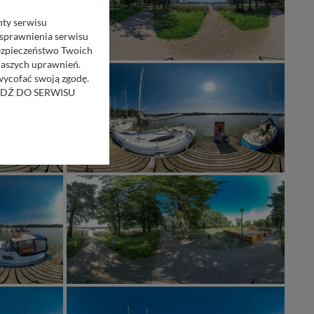
nty serwisu
usprawnienia serwisu
Bezpieczeństwo Twoich
naszych uprawnień.
 wycofać swoją zgodę.
RZEJDŹ DO SERWISU
bom trzecim.
anych z formularza
ięcej informacji o
bą ul. Wiejska 17,
ęcia, zabronić ich
praw w odniesieniu do
lików - w pewnych