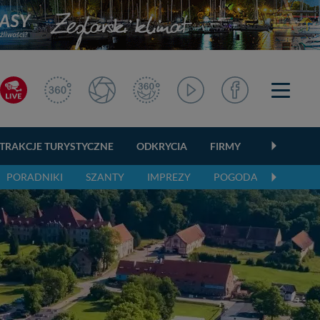
TRAKCJE TURYSTYCZNE
ODKRYCIA
FIRMY
OGŁOSZEN
PORADNIKI
SZANTY
IMPREZY
POGODA