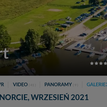
rt
VR
VIDEO
PANORAMY
GALERIE
( 41 )
( 9 )
ORCIE, WRZESIEŃ 2021