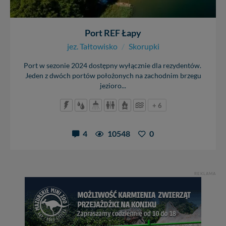
Port REF Łapy
jez. Tałtowisko
/
Skorupki
Port w sezonie 2024 dostępny wyłącznie dla rezydentów.
Jeden z dwóch portów położonych na zachodnim brzegu
jezioro...
+ 6
4
10548
0
REKLAMA