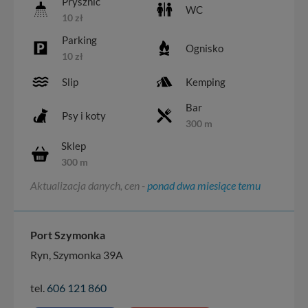
Prysznic
WC
10 zł
Parking
Ognisko
10 zł
Slip
Kemping
Bar
Psy i koty
300 m
Sklep
300 m
Aktualizacja danych, cen -
ponad dwa miesiące temu
Port Szymonka
Ryn, Szymonka 39A
tel.
606 121 860