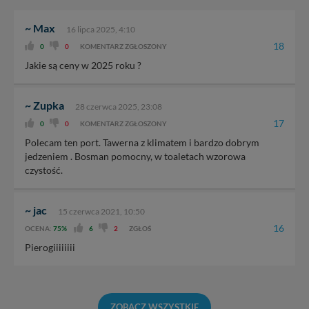
~ Max
16 lipca 2025, 4:10
18
0
0
KOMENTARZ ZGŁOSZONY
Jakie są ceny w 2025 roku ?
~ Zupka
28 czerwca 2025, 23:08
17
0
0
KOMENTARZ ZGŁOSZONY
Polecam ten port. Tawerna z klimatem i bardzo dobrym
jedzeniem . Bosman pomocny, w toaletach wzorowa
czystość.
~ jac
15 czerwca 2021, 10:50
16
OCENA:
75%
6
2
ZGŁOŚ
Pierogiiiiiiii
ZOBACZ WSZYSTKIE