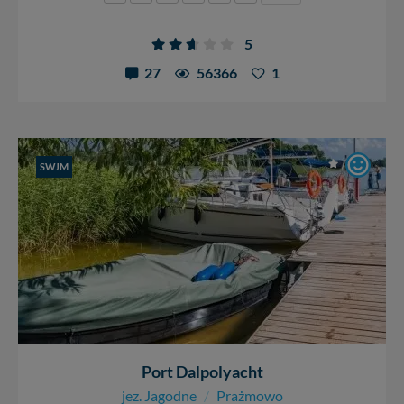
5
27
56366
1
SWJM
Port Dalpolyacht
jez. Jagodne
/
Prażmowo