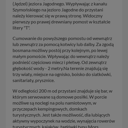
(Jędzel) jeziora Jagodnego. Wypływając z kanału
Szymońskiego na jezioro Jagodne do przystani
należy kierować się w prawą stronę. Widoczny
pierwszy po prawej drewniany pomost w kształcie
litery "T".
Cumowanie do powyższego pomostu od wewnątrz
lub zewnątrz za pomocą kotwicy lub dalby. Za zgodą
bosmana możliwy postój przy kolejnym, po lewej
małym pomoście. Wpływając do wewnątrz należy
podnieść częściowo miecz i płetwę. Od zewnątrz
głębokość wody - 2 metry.Na terenie znajdują się
trzy wiaty, miejsce na ognisko, boisko do siatkówki,
sanitariaty, prysznice.
W odległości 200 m od przystani znajduje się bar, w
którym serwowane są domowe posiłki. W porcie
możliwe są noclegi na polu namiotowym, w
przyczepach kempingowych, domkach
turystycznych. Jest także możliwość, dla lubiących
aktywny wypoczynek na wodzie, wynajęcia rowerów
turystycznych, kajaków, żaglówki typu Mors.