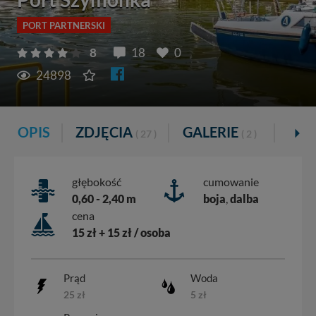
PORT PARTNERSKI
8
18
0
24898
OPIS
ZDJĘCIA
GALERIE
VID
( 27 )
( 2 )
głębokość
cumowanie
0,60 - 2,40 m
boja
,
dalba
cena
15 zł + 15 zł / osoba
Prąd
Woda
25 zł
5 zł