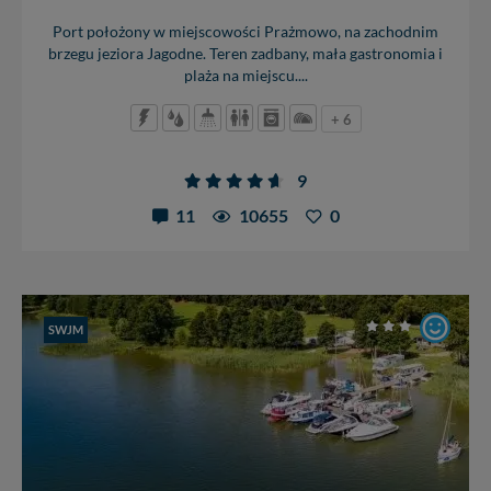
Port położony w miejscowości Prażmowo, na zachodnim
brzegu jeziora Jagodne. Teren zadbany, mała gastronomia i
plaża na miejscu....
+ 6
9
11
10655
0
SWJM