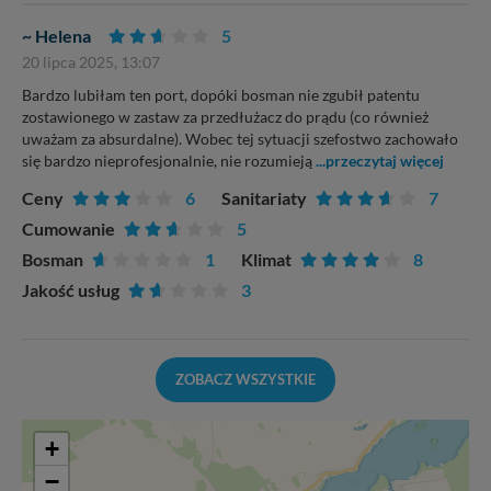
~ Helena
5
20 lipca 2025, 13:07
Bardzo lubiłam ten port, dopóki bosman nie zgubił patentu
zostawionego w zastaw za przedłużacz do prądu (co również
uważam za absurdalne). Wobec tej sytuacji szefostwo zachowało
się bardzo nieprofesjonalnie, nie rozumieją
...przeczytaj więcej
Ceny
6
Sanitariaty
7
Cumowanie
5
Bosman
1
Klimat
8
Jakość usług
3
ZOBACZ WSZYSTKIE
+
−