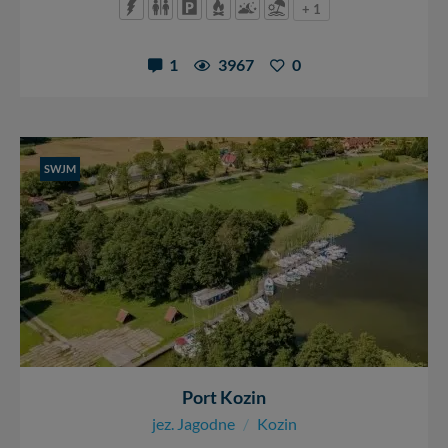
+ 1
1
3967
0
SWJM
Port Kozin
jez. Jagodne
/
Kozin