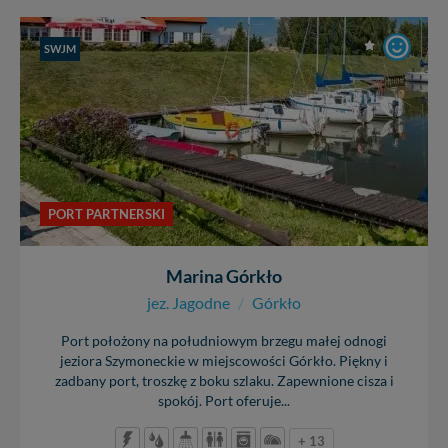
SWJM
PORT PARTNERSKI
Marina Górkło
jez. Jagodne
/
Górkło
Port położony na południowym brzegu małej odnogi
jeziora Szymoneckie w miejscowości Górkło. Piękny i
zadbany port, troszkę z boku szlaku. Zapewnione cisza i
spokój. Port oferuje...
+ 13