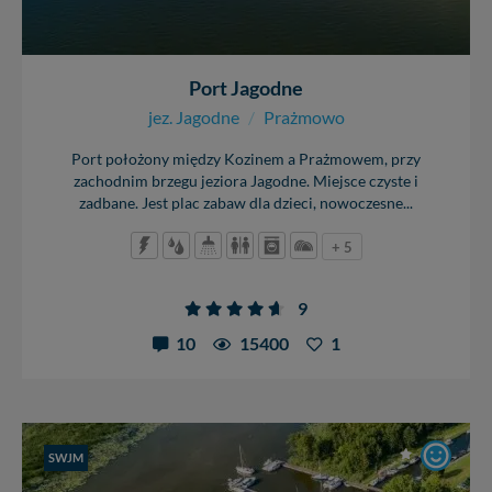
Port Jagodne
jez. Jagodne
/
Prażmowo
Port położony między Kozinem a Prażmowem, przy
zachodnim brzegu jeziora Jagodne. Miejsce czyste i
zadbane. Jest plac zabaw dla dzieci, nowoczesne...
+ 5
9
10
15400
1
SWJM