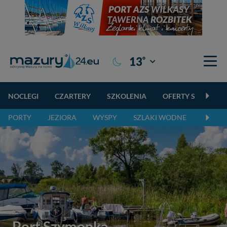
°
13
Giżycko
NOCLEGI
CZARTERY
SZKOLENIA
OFERTY SPECJALN
PORTY
JEZIORA
WYSPY
SZLAKI WODNE
SZLAK
Port Szymonka