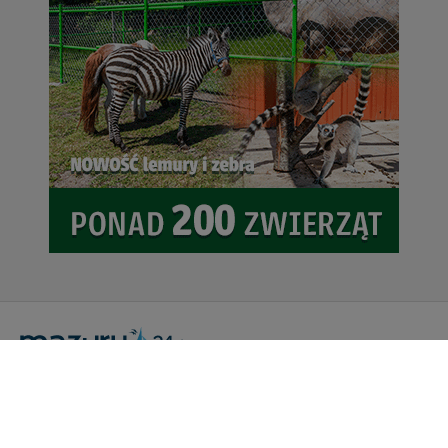
Portal Turystyczny mazury24.eu
tel. 608 490 111 (Info)
info@mazury24.eu - formularz kontaktowy.
Wydawca Kreacja, ul. Wiejska 17, 11-500 Giżycko