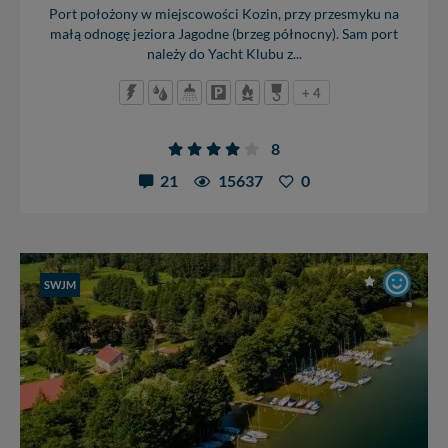
Port położony w miejscowości Kozin, przy przesmyku na
małą odnogę jeziora Jagodne (brzeg północny). Sam port
należy do Yacht Klubu z...
+ 4
8
21
15637
0
SWJM