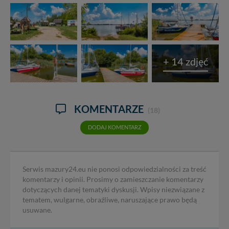
+ 14 zdjęć
KOMENTARZE
(18)
DODAJ KOMENTARZ
Serwis mazury24.eu nie ponosi odpowiedzialności za treść
komentarzy i opinii. Prosimy o zamieszczanie komentarzy
dotyczących danej tematyki dyskusji. Wpisy niezwiązane z
tematem, wulgarne, obraźliwe, naruszające prawo będą
usuwane.