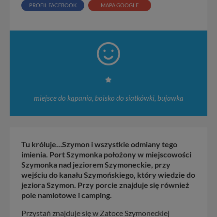
PROFIL FACEBOOK
MAPA GOOGLE
miejsce do kąpania, boisko do siatkówki, bujawka
Tu króluje…Szymon i wszystkie odmiany tego
imienia. Port Szymonka położony w miejscowości
Szymonka nad jeziorem Szymoneckie, przy
wejściu do kanału Szymońskiego, który wiedzie do
jeziora Szymon. Przy porcie znajduje się również
pole namiotowe i camping.
Przystań znajduje się w Zatoce Szymoneckiej