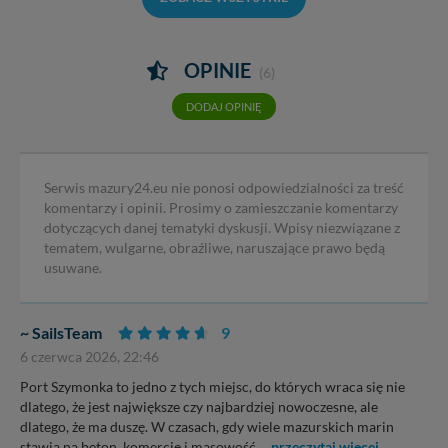
OPINIE
(6)
DODAJ OPINIĘ
Serwis mazury24.eu nie ponosi odpowiedzialności za treść
komentarzy i opinii. Prosimy o zamieszczanie komentarzy
dotyczących danej tematyki dyskusji. Wpisy niezwiązane z
tematem, wulgarne, obraźliwe, naruszające prawo będą
usuwane.
~ SailsTeam
9
6 czerwca 2026, 22:46
Port Szymonka to jedno z tych miejsc, do których wraca się nie
dlatego, że jest największe czy najbardziej nowoczesne, ale
dlatego, że ma duszę. W czasach, gdy wiele mazurskich marin
stawia na beton, komercję i masowość,
...przeczytaj więcej