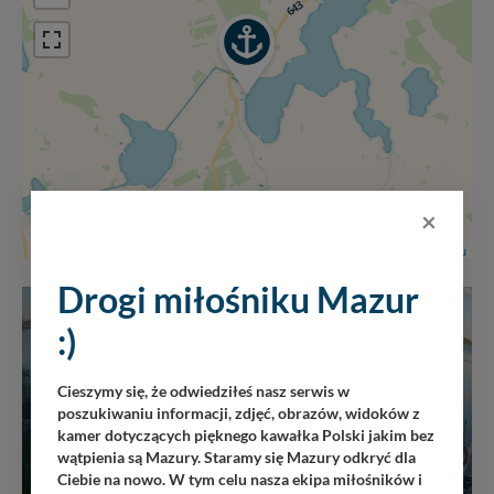
×
Leaflet
|
Mazury24.eu
Drogi miłośniku Mazur
:)
Cieszymy się, że odwiedziłeś nasz serwis w
poszukiwaniu informacji, zdjęć, obrazów, widoków z
kamer dotyczących pięknego kawałka Polski jakim bez
wątpienia są Mazury. Staramy się Mazury odkryć dla
Ciebie na nowo. W tym celu nasza ekipa miłośników i