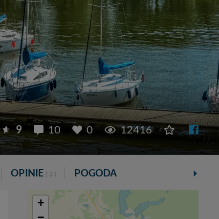
9
10
0
12416
OPINIE
POGODA
( 3 )
+
−