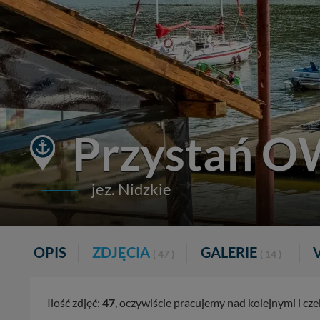
Przystań O
jez. Nidzkie
OPIS
ZDJĘCIA
GALERIE
( 47 )
( 14 )
Ilość zdjęć:
47
, oczywiście pracujemy nad kolejnymi i c