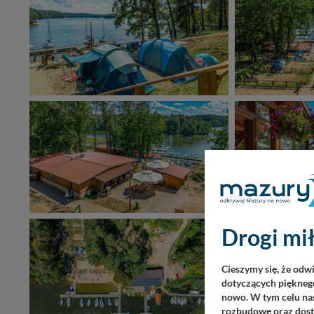
Drogi mił
Cieszymy się, że odw
dotyczących pięknego
nowo. W tym celu nas
rozbudowę oraz dosta