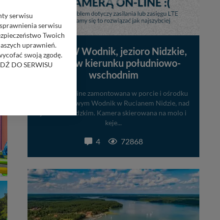
nty serwisu
usprawnienia serwisu
Bezpieczeństwo Twoich
naszych uprawnień.
Port OW Wodnik, jezioro Nidzkie,
 wycofać swoją zgodę.
widok w kierunku południowo-
RZEJDŹ DO SERWISU
wschodnim
bom trzecim.
Kamera on-line zamontowana w porcie i ośrodku
anych z formularza
wypoczynkowym Wodnik w Rucianem Nidzie, nad
ięcej informacji o
jeziorem Nidzkim. Kamera skierowana na molo i
keje...
bą ul. Wiejska 17,
4
72868
ęcia, zabronić ich
praw w odniesieniu do
lików - w pewnych