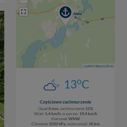
Leaflet
|
Mazury24.eu
o
13
C
Częściowe zachmurzenie
Opad
0 mm
, zachmurzenie
31%
Wiatr
5,4 km/h
, w poryw.
19,4 km/h
Kierunek
WNW
Ciśnienie
1020 hPa
, widoczność
10 km