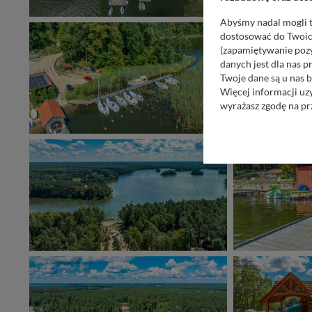
Abyśmy nadal mogli t
dostosować do Twoich
(zapamiętywanie pozy
danych jest dla nas 
Twoje dane są u nas b
Więcej informacji uz
wyrażasz zgodę na pr
Nasz serwis nie wyk
Wyjątkiem jest sytua
kontaktowego, przekaz
zasadach i funkcjona
Administratorem Twoi
11-500 Giżycko. Może
W każdej chwili może
przetwarzania. Pamię
informacji zawartych
przypadkach nie może
Dziękujemy, i życzmy