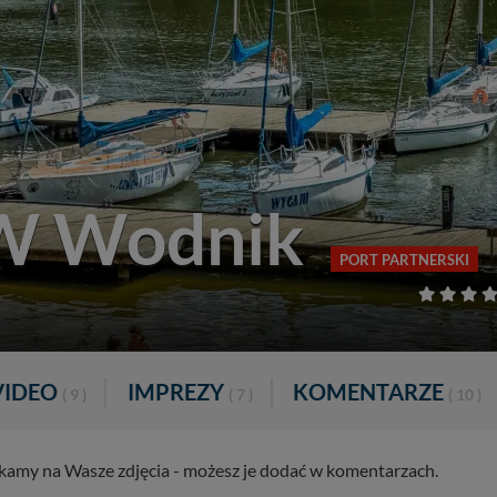
W Wodnik
PORT PARTNERSKI
VIDEO
IMPREZY
KOMENTARZE
( 9 )
( 7 )
( 10 )
zekamy na Wasze zdjęcia - możesz je dodać w komentarzach.