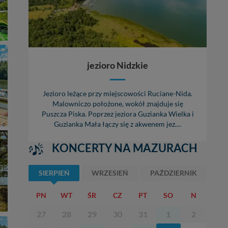
jezioro Nidzkie
Jezioro leżące przy miejscowości Ruciane-Nida.
Malowniczo położone, wokół znajduje się
Puszcza Piska. Poprzez jeziora Guzianka Wielka i
Guzianka Mała łączy się z akwenem jez....
KONCERTY NA MAZURACH
SIERPIEŃ
WRZESIEŃ
PAŹDZIERNIK
PN
WT
ŚR
CZ
PT
SO
N
27
28
29
30
31
1
2