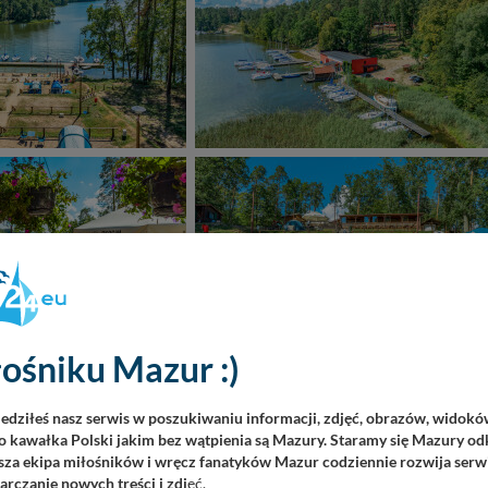
ośniku Mazur :)
iedziłeś nasz serwis w poszukiwaniu informacji, zdjęć, obrazów, widok
 kawałka Polski jakim bez wątpienia są Mazury. Staramy się Mazury odk
za ekipa miłośników i wręcz fanatyków Mazur codziennie rozwija serwi
rczanie nowych treści i zdj
ęć.