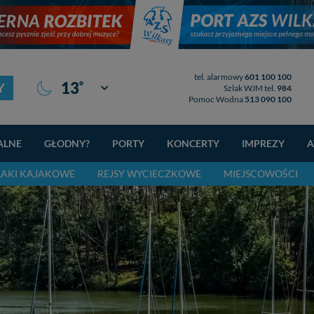
tel. alarmowy
601 100 100
°
13
Y
Giżycko
Szlak WJM tel.
984
Pomoc Wodna
513 090 100
ALNE
GŁODNY?
PORTY
KONCERTY
IMPREZY
A
LAKI KAJAKOWE
REJSY WYCIECZKOWE
MIEJSCOWOŚCI