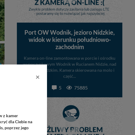
Port OW Wodnik, jezioro Nidzkie,
widok w kierunku południowo-
zachodnim
Kamera on-line zamontowana w porcie i ośrodku
wypoczynkowym Wodnik w Rucianem Nidzie, nad
jeziorem Nidzkim. Kamera skierowana na molo i
×
część...
5
75885
ów z kamer
ryć dla Ciebie na
s, poprzez jego