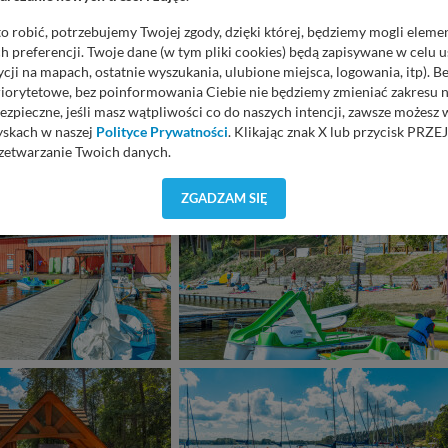
o robić, potrzebujemy Twojej zgody, dzięki której, będziemy mogli eleme
 preferencji. Twoje dane (w tym pliki cookies) będą zapisywane w celu 
cji na mapach, ostatnie wyszukania, ulubione miejsca, logowania, itp). 
priorytetowe, bez poinformowania Ciebie nie będziemy zmieniać zakresu 
ezpieczne, jeśli masz wątpliwości co do naszych intencji, zawsze możesz
yskach w naszej
Polityce Prywatności
. Klikając znak X lub przycisk P
zetwarzanie Twoich danych.
orzystuje oraz nie udostępnia Twoich danych innym podmiotom oraz oso
ZGADZAM SIĘ
cja, gdy przekazanie Twoich danych jest elementem usługi (przekazanie d
anie danych w przypadku rezerwacji usług typu: nocleg, czartery, itp). W
lności serwisu w
Regulaminie Serwisu
.
ch danych jest: Agencja Reklamowa Kreacja Monika Borkowska, z siedzi
sz z nami skontaktować się za pośrednictwem tej
strony
.
sz: zażądać dostępu do swoich danych, zażądać ich poprawienia lub usuni
taj jednak, że nie zawsze jest możliwe techniczne zrealizowanie Twoich 
 w plikach cookies. Twoja przeglądarka umożliwia Ci skasowanie tych p
my tego zrobić za Ciebie.
 miłego odkrywania Mazur na nowo...