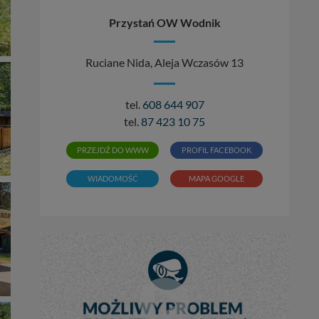
Przystań OW Wodnik
Ruciane Nida, Aleja Wczasów 13
tel.
608 644 907
tel.
87 423 10 75
PRZEJDŹ DO WWW
PROFIL FACEBOOK
WIADOMOŚĆ
MAPA GOOGLE