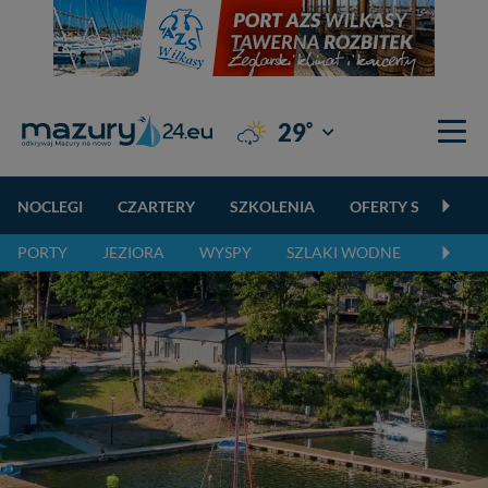
°
29
Giżycko
NOCLEGI
CZARTERY
SZKOLENIA
OFERTY SPECJALN
PORTY
JEZIORA
WYSPY
SZLAKI WODNE
SZLAK