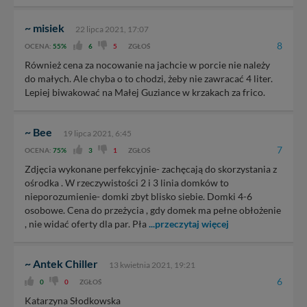
~ misiek
22 lipca 2021, 17:07
8
OCENA:
55%
6
5
ZGŁOŚ
Również cena za nocowanie na jachcie w porcie nie należy
do małych. Ale chyba o to chodzi, żeby nie zawracać 4 liter.
Lepiej biwakować na Małej Guziance w krzakach za frico.
~ Bee
19 lipca 2021, 6:45
7
OCENA:
75%
3
1
ZGŁOŚ
Zdjęcia wykonane perfekcyjnie- zachęcają do skorzystania z
ośrodka . W rzeczywistości 2 i 3 linia domków to
nieporozumienie- domki zbyt blisko siebie. Domki 4-6
osobowe. Cena do przeżycia , gdy domek ma pełne obłożenie
, nie widać oferty dla par. Pła
...przeczytaj więcej
~ Antek Chiller
13 kwietnia 2021, 19:21
6
0
0
ZGŁOŚ
Katarzyna Słodkowska