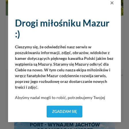
×
Drogi miłośniku Mazur
jezioro Guzianka Wielka
:)
Mimo swojej nazwy nie jest wielkim akwenem na
Cieszymy się, że odwiedziłeś nasz serwis w
Mazurach. Jest to długie i wąskie jezioro polodowcowe.
poszukiwaniu informacji, zdjęć, obrazów, widoków z
Przez jezioro Guzianka Mała i Śluzę Guzianka łączy się z
kamer dotyczących pięknego kawałka Polski jakim bez
jeziorem Bełdany. Można...
wątpienia są Mazury. Staramy się Mazury odkryć dla
Ciebie na nowo. W tym celu nasza ekipa miłośników i
wręcz fanatyków Mazur codziennie rozwija serwis,
REKLAMA
poprzez jego rozbudowę oraz dostarczanie nowych
treści i zdj
ęć.
Abyśmy nadal mogli to robić, potrzebujemy Twojej
zgody, dzięki której, będziemy mogli elementy serwisu
dostosować do Twoich preferencji. Twoje dane (w tym
ZGADZAM SIĘ
pliki cookies) będą zapisywane w celu usprawnienia
serwisu (zapamiętywanie pozycji na mapach, ostatnie
wyszukania, ulubione miejsca, logowania, itp).