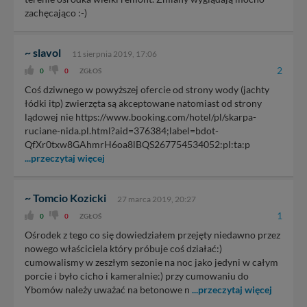
zachęcająco :-)
~ slavol
11 sierpnia 2019, 17:06
2
0
0
ZGŁOŚ
Coś dziwnego w powyższej ofercie od strony wody (jachty
łódki itp) zwierzęta są akceptowane natomiast od strony
lądowej nie https://www.booking.com/hotel/pl/skarpa-
ruciane-nida.pl.html?aid=376384;label=bdot-
QfXr0txw8GAhmrH6oa8lBQS267754534052:pl:ta:p
...przeczytaj więcej
~ Tomcio Kozicki
27 marca 2019, 20:27
1
0
0
ZGŁOŚ
Ośrodek z tego co się dowiedziałem przejęty niedawno przez
nowego właściciela który próbuje coś działać:)
cumowalismy w zeszłym sezonie na noc jako jedyni w całym
porcie i było cicho i kameralnie:) przy cumowaniu do
Ybomów należy uważać na betonowe n
...przeczytaj więcej