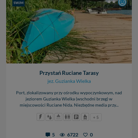
SWJM
Przystań Ruciane Tarasy
jez. Guzianka Wielka
Port, zlokalizowany przy ośrodku wypoczynkowym, nad
jeziorem Guzianka Wielka (wschodni brzeg) w
miejscowości Ruciane Nida. Niezbędne media przy...
+ 5
5
6722
0