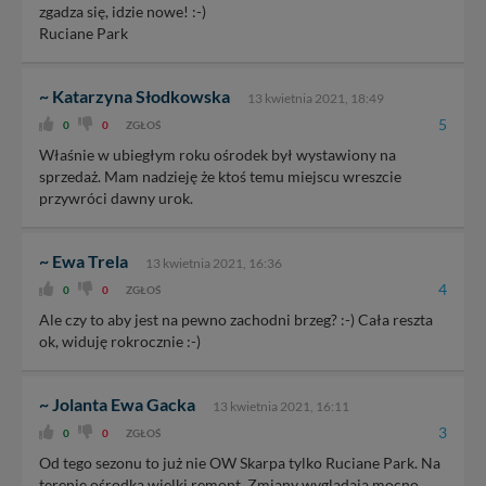
zgadza się, idzie nowe! :-)
Ruciane Park
~ Katarzyna Słodkowska
13 kwietnia 2021, 18:49
5
0
0
ZGŁOŚ
Właśnie w ubiegłym roku ośrodek był wystawiony na
sprzedaż. Mam nadzieję że ktoś temu miejscu wreszcie
przywróci dawny urok.
~ Ewa Trela
13 kwietnia 2021, 16:36
4
0
0
ZGŁOŚ
Ale czy to aby jest na pewno zachodni brzeg? :-) Cała reszta
ok, widuję rokrocznie :-)
~ Jolanta Ewa Gacka
13 kwietnia 2021, 16:11
3
0
0
ZGŁOŚ
Od tego sezonu to już nie OW Skarpa tylko Ruciane Park. Na
terenie ośrodka wielki remont. Zmiany wyglądają mocno