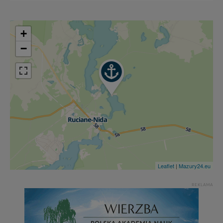
+
−
Leaflet
|
Mazury24.eu
REKLAMA