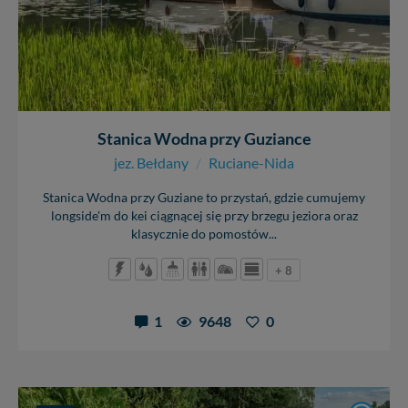
W każdej chwili możesz: zażądać dostępu do swoich
danych, zażądać ich poprawienia lub usunięcia,
zabronić ich przetwarzania. Pamiętaj jednak, że nie
zawsze jest możliwe techniczne zrealizowanie Twoich
praw w odniesieniu do informacji zawartych w plikach
cookies. Twoja przeglądarka umożliwia Ci skasowanie
tych plików - w pewnych przypadkach nie możemy tego
Stanica Wodna przy Guziance
zrobić za Ciebie.
jez. Bełdany
/
Ruciane-Nida
Dziękujemy, i życzmy miłego odkrywania Mazur na
nowo...
Stanica Wodna przy Guziane to przystań, gdzie cumujemy
longside'm do kei ciągnącej się przy brzegu jeziora oraz
klasycznie do pomostów...
+ 8
1
9648
0