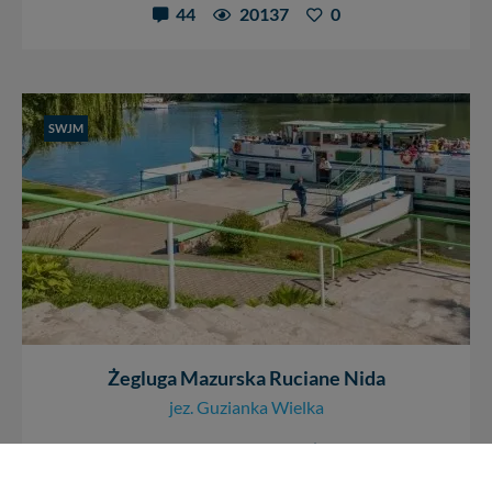
44
20137
0
SWJM
Żegluga Mazurska Ruciane Nida
jez. Guzianka Wielka
Port znajduje się przy kanale Nidzkim (długość kanału to
170 m). To miejsce do którego jachtem nie przybijemy i