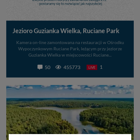
Jezioro Guzianka Wielka, Ruciane Park
Kamera on-line zamontowana na restauracji w Ośrodku
Wypoczynkowym Ruciane Park, leżącym przy jeziorze
Guzianka Wielka w miejscowości Ruciane...
1
50
455773
LIVE