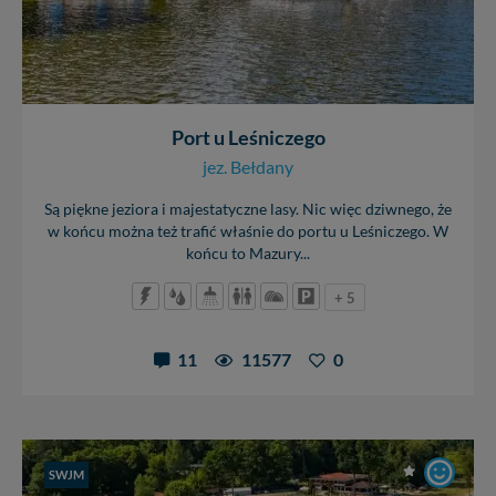
Port u Leśniczego
jez. Bełdany
Są piękne jeziora i majestatyczne lasy. Nic więc dziwnego, że
w końcu można też trafić właśnie do portu u Leśniczego. W
końcu to Mazury...
+ 5
11
11577
0
SWJM