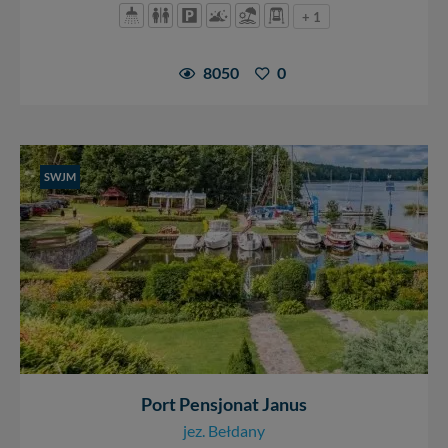
+ 1
8050
0
SWJM
Port Pensjonat Janus
jez. Bełdany