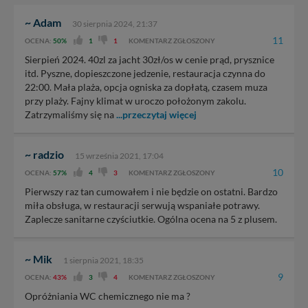
~ Adam
30 sierpnia 2024, 21:37
11
OCENA:
50%
1
1
KOMENTARZ ZGŁOSZONY
Sierpień 2024. 40zl za jacht 30zł/os w cenie prąd, prysznice
itd. Pyszne, dopieszczone jedzenie, restauracja czynna do
22:00. Mała plaża, opcja ogniska za dopłatą, czasem muza
przy plaży. Fajny klimat w uroczo położonym zakolu.
Zatrzymaliśmy się na
...przeczytaj więcej
~ radzio
15 września 2021, 17:04
10
OCENA:
57%
4
3
KOMENTARZ ZGŁOSZONY
Pierwszy raz tan cumowałem i nie będzie on ostatni. Bardzo
miła obsługa, w restauracji serwują wspaniałe potrawy.
Zaplecze sanitarne czyściutkie. Ogólna ocena na 5 z plusem.
~ Mik
1 sierpnia 2021, 18:35
9
OCENA:
43%
3
4
KOMENTARZ ZGŁOSZONY
Opróżniania WC chemicznego nie ma ?