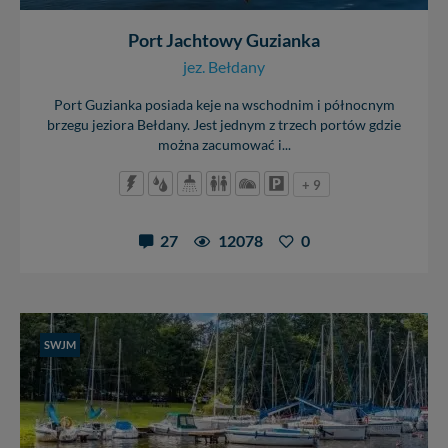
Port Jachtowy Guzianka
jez. Bełdany
Port Guzianka posiada keje na wschodnim i północnym
brzegu jeziora Bełdany. Jest jednym z trzech portów gdzie
można zacumować i...
+ 9
27
12078
0
SWJM