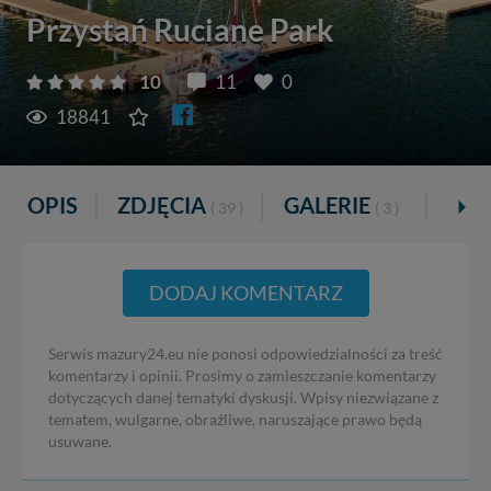
Przystań Ruciane Park
10
11
0
18841
OPIS
ZDJĘCIA
GALERIE
VR
( 39 )
( 3 )
DODAJ KOMENTARZ
Serwis mazury24.eu nie ponosi odpowiedzialności za treść
komentarzy i opinii. Prosimy o zamieszczanie komentarzy
dotyczących danej tematyki dyskusji. Wpisy niezwiązane z
tematem, wulgarne, obraźliwe, naruszające prawo będą
usuwane.