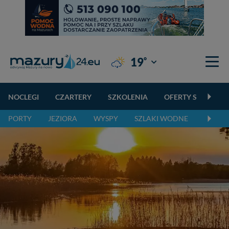
°
19
Giżycko
NOCLEGI
CZARTERY
SZKOLENIA
OFERTY SPECJALN
PORTY
JEZIORA
WYSPY
SZLAKI WODNE
SZLAK