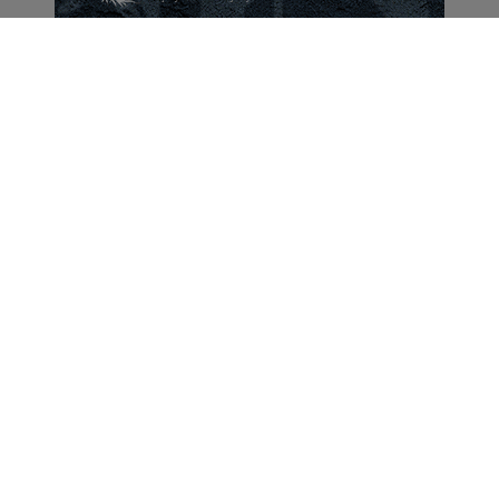
Portal Turystyczny mazury24.eu
tel. 608 490 111 (Info)
info@mazury24.eu - formularz kontaktowy.