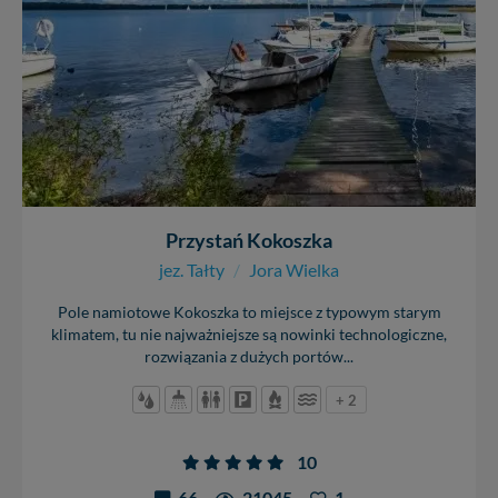
Przystań Kokoszka
jez. Tałty
/
Jora Wielka
Pole namiotowe Kokoszka to miejsce z typowym starym
klimatem, tu nie najważniejsze są nowinki technologiczne,
rozwiązania z dużych portów...
+ 2
10
66
21045
1