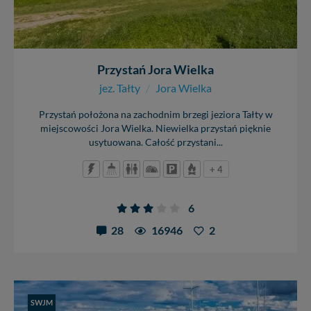
nowo...
Przystań Jora Wielka
jez. Tałty
/
Jora Wielka
Przystań położona na zachodnim brzegi jeziora Tałty w
miejscowości Jora Wielka. Niewielka przystań pięknie
usytuowana. Całość przystani...
+ 4
6
28
16946
2
SWJM