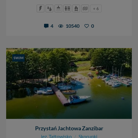
+ 6
4
10540
0
SWJM
Przystań Jachtowa Zanzibar
jez. Tałtowisko
/
Skorupki