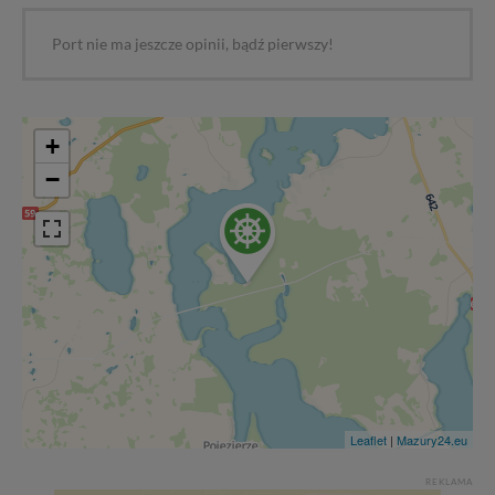
Port nie ma jeszcze opinii, bądź pierwszy!
+
−
Leaflet
|
Mazury24.eu
REKLAMA