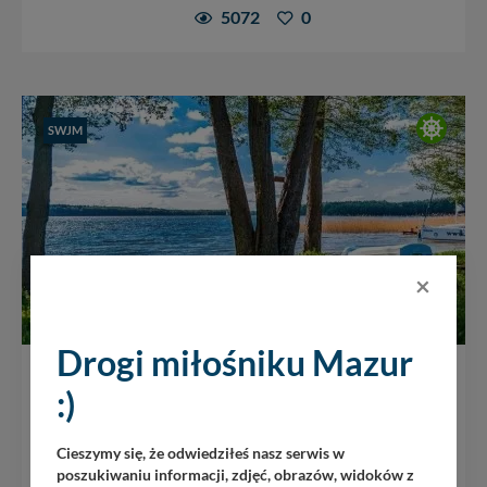
5072
0
SWJM
×
Drogi miłośniku Mazur
Obieżyświat Skorupki
:)
jez. Tałty
/
Skorupki
Fajna, półdzika miejscówka na wschodnim brzegu jeziora
Cieszymy się, że odwiedziłeś nasz serwis w
Tałty, we wsi Skorupki, przy pensjonacie wypoczynkowych
poszukiwaniu informacji, zdjęć, obrazów, widoków z