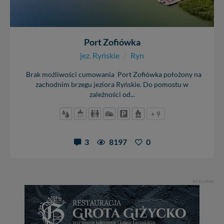
Port Zofiówka
jez. Ryńskie
/
Ryn
Brak możliwości cumowania Port Zofiówka położony na
zachodnim brzegu jeziora Ryńskie. Do pomostu w
zależności od...
+ 9
3
8197
0
REKLAMA