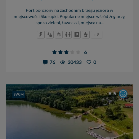
Port położony na zachodnim brzegu jeziora w
miejscowości Skorupki. Popularne miejsce wśród żeglarzy,
sporo zieleni, ławeczki, miejsca na...
+ 8
6
76
30433
0
SWJM