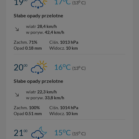
19
17
C
nowo...
o
(13
C)
Słabe opady przelotne
wiatr
28,4 km/h
w poryw.
42,4 km/h
Zachm.
71%
Ciśn.
1013 hPa
Opad
0.18 mm
Widocz.
10 km
o
20
16
C
00
o
(13
C)
Słabe opady przelotne
wiatr
22,3 km/h
w poryw.
33,8 km/h
Zachm.
100%
Ciśn.
1014 hPa
Opad
0.51 mm
Widocz.
10 km
o
21
15
C
00
o
(15
C)