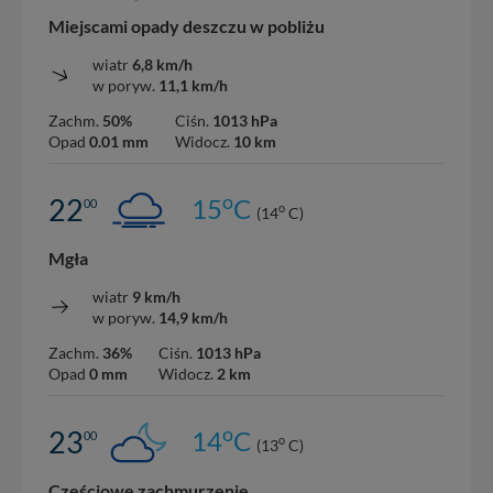
Miejscami opady deszczu w pobliżu
wiatr
6,8 km/h
w poryw.
11,1 km/h
Zachm.
50%
Ciśn.
1013 hPa
Opad
0.01 mm
Widocz.
10 km
o
22
15
C
00
o
(14
C)
Mgła
wiatr
9 km/h
w poryw.
14,9 km/h
Zachm.
36%
Ciśn.
1013 hPa
Opad
0 mm
Widocz.
2 km
o
23
14
C
00
o
(13
C)
Częściowe zachmurzenie