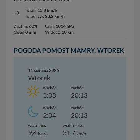
wiatr
13,3 km/h
w poryw.
23,2 km/h
Zachm.
62%
Ciśn.
1014 hPa
Opad
0 mm
Widocz.
10 km
POGODA POMOST MAMRY, WTOREK
11 sierpnia 2026
Wtorek
wschód
zachód
5:03
20:13
wschód
zachód
2:04
20:13
wiatr min.
wiatr maks.
9,4
31,7
km/h
km/h