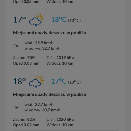
Opad
0.05 mm
Widocz.
10 km
o
17
18
C
00
o
(13
C)
Miejscami opady deszczu w pobliżu
wiatr
25,9 km/h
w poryw.
32,7 km/h
Zachm.
70%
Ciśn.
1019 hPa
Opad
0.03 mm
Widocz.
10 km
o
18
17
C
00
o
(13
C)
Miejscami opady deszczu w pobliżu
wiatr
22,7 km/h
w poryw.
30,7 km/h
Zachm.
82%
Ciśn.
1020 hPa
Opad
0.02 mm
Widocz.
10 km