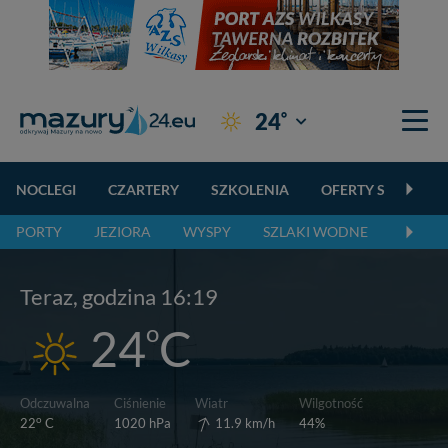
°
24
Giżycko
NOCLEGI
CZARTERY
SZKOLENIA
OFERTY SPECJALN
PORTY
JEZIORA
WYSPY
SZLAKI WODNE
SZLAK
Teraz, godzina 16:19
o
24
C
Wiatr
Odczuwalna
Ciśnienie
Wilgotność
o
11.9 km/h
22
C
1020 hPa
44%