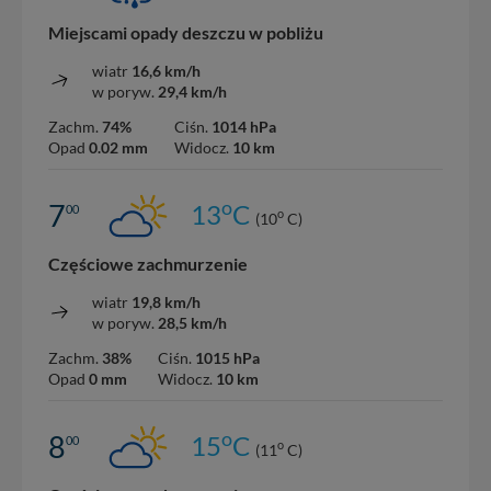
Miejscami opady deszczu w pobliżu
wiatr
16,6 km/h
w poryw.
29,4 km/h
Zachm.
74%
Ciśn.
1014 hPa
Opad
0.02 mm
Widocz.
10 km
o
7
13
C
00
o
(10
C)
Częściowe zachmurzenie
wiatr
19,8 km/h
w poryw.
28,5 km/h
Zachm.
38%
Ciśn.
1015 hPa
Opad
0 mm
Widocz.
10 km
o
8
15
C
00
o
(11
C)