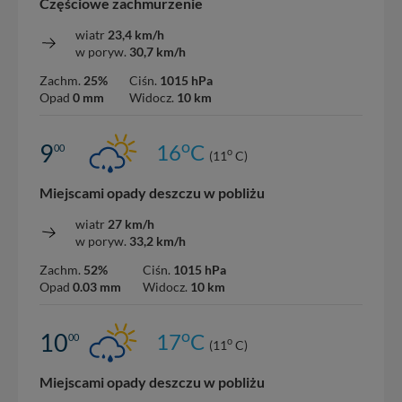
Częściowe zachmurzenie
wiatr
23,4 km/h
w poryw.
30,7 km/h
Zachm.
25%
Ciśn.
1015 hPa
Opad
0 mm
Widocz.
10 km
o
9
16
C
00
o
(11
C)
Miejscami opady deszczu w pobliżu
wiatr
27 km/h
w poryw.
33,2 km/h
Zachm.
52%
Ciśn.
1015 hPa
Opad
0.03 mm
Widocz.
10 km
o
10
17
C
00
o
(11
C)
Miejscami opady deszczu w pobliżu