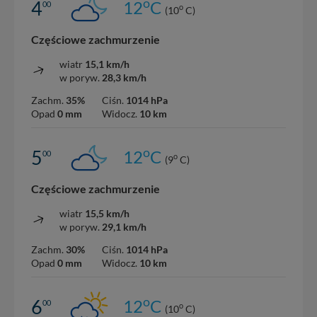
o
4
12
C
00
o
(10
C)
Częściowe zachmurzenie
wiatr
15,1 km/h
w poryw.
28,3 km/h
Zachm.
35%
Ciśn.
1014 hPa
Opad
0 mm
Widocz.
10 km
o
5
12
C
00
o
(9
C)
Częściowe zachmurzenie
wiatr
15,5 km/h
w poryw.
29,1 km/h
Zachm.
30%
Ciśn.
1014 hPa
Opad
0 mm
Widocz.
10 km
o
6
12
C
00
o
(10
C)