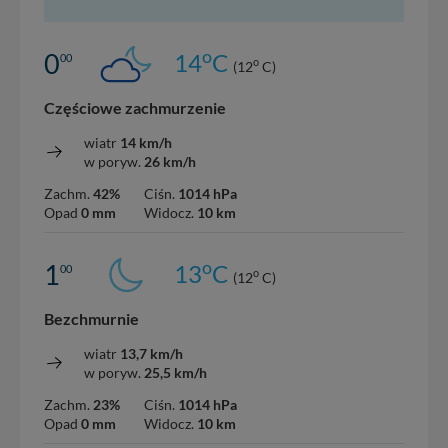
o
0
14
C
00
o
(12
C)
Częściowe zachmurzenie
wiatr
14 km/h
w poryw.
26 km/h
Zachm.
42%
Ciśn.
1014 hPa
Opad
0 mm
Widocz.
10 km
o
1
13
C
00
o
(12
C)
Bezchmurnie
wiatr
13,7 km/h
w poryw.
25,5 km/h
Zachm.
23%
Ciśn.
1014 hPa
Opad
0 mm
Widocz.
10 km