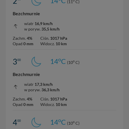
2
14
C
o
(11
C)
Bezchmurnie
wiatr
16,9 km/h
w poryw.
35,5 km/h
Zachm.
4%
Ciśn.
1017 hPa
Opad
0 mm
Widocz.
10 km
o
3
14
C
00
o
(10
C)
Bezchmurnie
wiatr
17,3 km/h
w poryw.
36,3 km/h
Zachm.
4%
Ciśn.
1017 hPa
Opad
0 mm
Widocz.
10 km
o
4
14
C
00
o
(10
C)