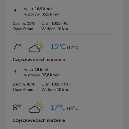
wiatr
16,9 km/h
w poryw.
35,5 km/h
Zachm.
13%
Ciśn.
1015 hPa
Opad
0 mm
Widocz.
10 km
o
7
15
C
00
o
(12
C)
Częściowe zachmurzenie
wiatr
18 km/h
w poryw.
37,8 km/h
Zachm.
45%
Ciśn.
1015 hPa
Opad
0 mm
Widocz.
10 km
o
8
17
C
00
o
(14
C)
Częściowe zachmurzenie