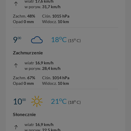
wiatr
17,6 km/h
w poryw.
31,7 km/h
Zachm.
48%
Ciśn.
1015 hPa
Opad
0 mm
Widocz.
10 km
o
9
18
C
00
o
(15
C)
Zachmurzenie
wiatr
16,9 km/h
w poryw.
28,4 km/h
Zachm.
67%
Ciśn.
1014 hPa
Opad
0 mm
Widocz.
10 km
o
10
21
C
00
o
(18
C)
Słonecznie
wiatr
16,9 km/h
w poryw.
22,5 km/h