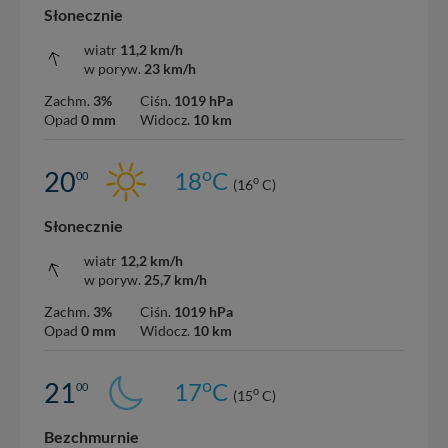
Słonecznie
wiatr
11,2 km/h
w poryw.
23 km/h
Zachm.
3%
Ciśn.
1019 hPa
Opad
0 mm
Widocz.
10 km
o
20
18
C
00
o
(16
C)
Słonecznie
wiatr
12,2 km/h
w poryw.
25,7 km/h
Zachm.
3%
Ciśn.
1019 hPa
Opad
0 mm
Widocz.
10 km
o
21
17
C
00
o
(15
C)
Bezchmurnie