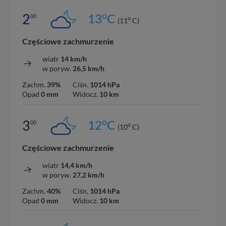
o
2
13
C
00
o
(11
C)
Częściowe zachmurzenie
wiatr
14 km/h
w poryw.
26,5 km/h
Zachm.
39%
Ciśn.
1014 hPa
Opad
0 mm
Widocz.
10 km
o
3
12
C
00
o
(10
C)
Częściowe zachmurzenie
wiatr
14,4 km/h
w poryw.
27,2 km/h
Zachm.
40%
Ciśn.
1014 hPa
Opad
0 mm
Widocz.
10 km