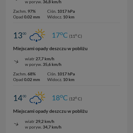
w poryw.
36,8 km/h
Zachm.
97%
Ciśn.
1017 hPa
Opad
0.02 mm
Widocz.
10 km
o
13
17
C
00
o
(11
C)
Miejscami opady deszczu w pobliżu
wiatr
27,7 km/h
w poryw.
35,6 km/h
Zachm.
68%
Ciśn.
1017 hPa
Opad
0.02 mm
Widocz.
10 km
o
14
18
C
00
o
(12
C)
Miejscami opady deszczu w pobliżu
wiatr
29,2 km/h
w poryw.
34,7 km/h