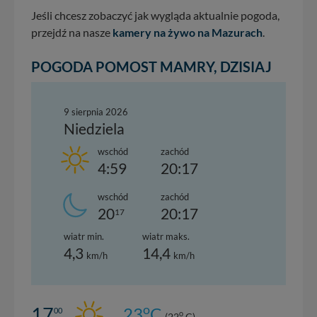
Jeśli chcesz zobaczyć jak wygląda aktualnie pogoda,
przejdź na nasze
kamery na żywo na Mazurach
.
POGODA POMOST MAMRY, DZISIAJ
9 sierpnia 2026
Niedziela
wschód
zachód
4:59
20:17
wschód
zachód
20
20:17
17
wiatr min.
wiatr maks.
4,3
14,4
km/h
km/h
o
17
23
C
00
o
(22
C)