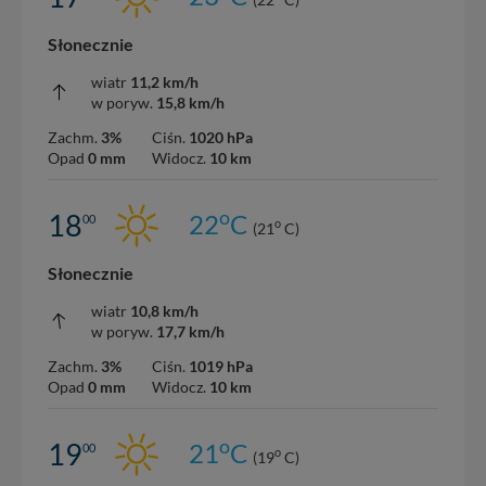
Słonecznie
wiatr
11,2 km/h
w poryw.
15,8 km/h
Zachm.
3%
Ciśn.
1020 hPa
Opad
0 mm
Widocz.
10 km
o
18
22
C
00
o
(21
C)
Słonecznie
wiatr
10,8 km/h
w poryw.
17,7 km/h
Zachm.
3%
Ciśn.
1019 hPa
Opad
0 mm
Widocz.
10 km
o
19
21
C
00
o
(19
C)