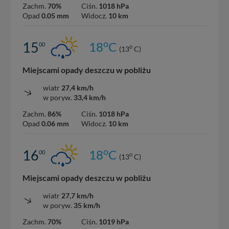
Zachm.
70%
Ciśn.
1018 hPa
Opad
0.05 mm
Widocz.
10 km
o
15
18
C
00
o
(13
C)
Miejscami opady deszczu w pobliżu
wiatr
27,4 km/h
w poryw.
33,4 km/h
Zachm.
86%
Ciśn.
1018 hPa
Opad
0.06 mm
Widocz.
10 km
o
16
18
C
00
o
(13
C)
Miejscami opady deszczu w pobliżu
wiatr
27,7 km/h
w poryw.
35 km/h
Zachm.
70%
Ciśn.
1019 hPa