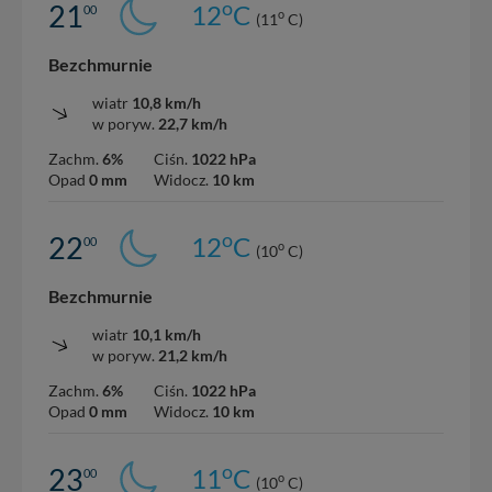
o
21
12
C
00
o
(11
C)
Bezchmurnie
wiatr
10,8 km/h
w poryw.
22,7 km/h
Zachm.
6%
Ciśn.
1022 hPa
Opad
0 mm
Widocz.
10 km
o
22
12
C
00
o
(10
C)
Bezchmurnie
wiatr
10,1 km/h
w poryw.
21,2 km/h
Zachm.
6%
Ciśn.
1022 hPa
Opad
0 mm
Widocz.
10 km
o
23
11
C
00
o
(10
C)