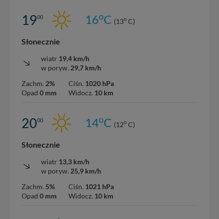
o
19
16
C
00
o
(13
C)
Słonecznie
wiatr
19,4 km/h
w poryw.
29,7 km/h
Zachm.
2%
Ciśn.
1020 hPa
Opad
0 mm
Widocz.
10 km
o
20
14
C
00
o
(12
C)
Słonecznie
wiatr
13,3 km/h
w poryw.
25,9 km/h
Zachm.
5%
Ciśn.
1021 hPa
Opad
0 mm
Widocz.
10 km