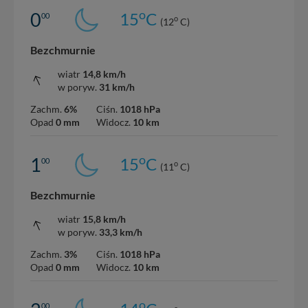
o
0
15
C
00
o
(12
C)
Bezchmurnie
wiatr
14,8 km/h
w poryw.
31 km/h
Zachm.
6%
Ciśn.
1018 hPa
Opad
0 mm
Widocz.
10 km
o
1
15
C
00
o
(11
C)
Bezchmurnie
wiatr
15,8 km/h
w poryw.
33,3 km/h
Zachm.
3%
Ciśn.
1018 hPa
Opad
0 mm
Widocz.
10 km
o
00