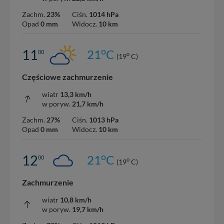
Zachm.
23%
Ciśn.
1014 hPa
Opad
0 mm
Widocz.
10 km
o
11
21
C
00
o
(19
C)
Częściowe zachmurzenie
wiatr
13,3 km/h
w poryw.
21,7 km/h
Zachm.
27%
Ciśn.
1013 hPa
Opad
0 mm
Widocz.
10 km
o
12
21
C
00
o
(19
C)
Zachmurzenie
wiatr
10,8 km/h
w poryw.
19,7 km/h