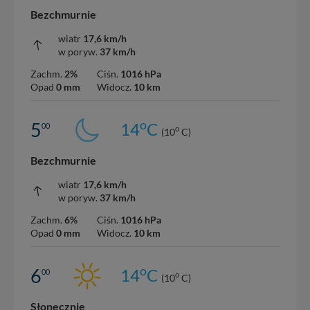
Bezchmurnie
wiatr
17,6 km/h
w poryw.
37 km/h
Zachm.
2%
Ciśn.
1016 hPa
Opad
0 mm
Widocz.
10 km
o
5
14
C
00
o
(10
C)
Bezchmurnie
wiatr
17,6 km/h
w poryw.
37 km/h
Zachm.
6%
Ciśn.
1016 hPa
Opad
0 mm
Widocz.
10 km
o
6
14
C
00
o
(10
C)
Słonecznie