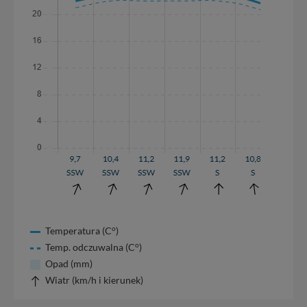
o
Temperatura (C
)
o
Temp. odczuwalna (C
)
Opad (mm)
Wiatr (km/h i kierunek)