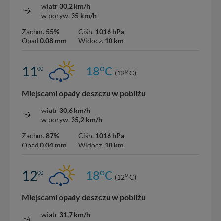
wiatr
30,2 km/h
w poryw.
35 km/h
Zachm.
55%
Ciśn.
1016 hPa
Opad
0.08 mm
Widocz.
10 km
o
11
18
C
00
o
(12
C)
Miejscami opady deszczu w pobliżu
wiatr
30,6 km/h
w poryw.
35,2 km/h
Zachm.
87%
Ciśn.
1016 hPa
Opad
0.04 mm
Widocz.
10 km
o
12
18
C
00
o
(12
C)
Miejscami opady deszczu w pobliżu
wiatr
31,7 km/h