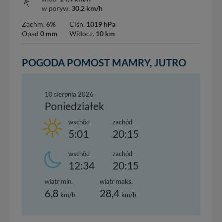
w poryw.
30,2 km/h
Zachm.
6%
Ciśn.
1019 hPa
Opad
0 mm
Widocz.
10 km
POGODA POMOST MAMRY, JUTRO
10 sierpnia 2026
Poniedziałek
wschód
zachód
5:01
20:15
wschód
zachód
12:34
20:15
wiatr min.
wiatr maks.
6,8
28,4
km/h
km/h