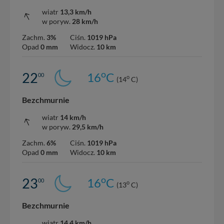
wiatr
13,3 km/h
w poryw.
28 km/h
Zachm.
3%
Ciśn.
1019 hPa
Opad
0 mm
Widocz.
10 km
o
22
16
C
00
o
(14
C)
Bezchmurnie
wiatr
14 km/h
w poryw.
29,5 km/h
Zachm.
6%
Ciśn.
1019 hPa
Opad
0 mm
Widocz.
10 km
o
23
16
C
00
o
(13
C)
Bezchmurnie
wiatr
14,4 km/h