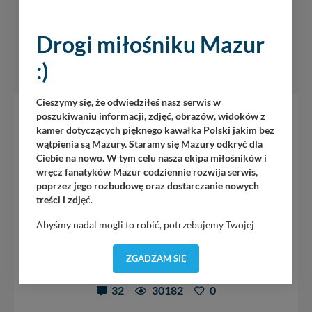
Drogi miłośniku Mazur
:)
PORT PARTNERSKI
Cieszymy się, że odwiedziłeś nasz serwis w
Port PTTK Wilkasy
poszukiwaniu informacji, zdjęć, obrazów, widoków z
kamer dotyczących pięknego kawałka Polski jakim bez
jez. Niegocin
/
Wilkasy
wątpienia są Mazury. Staramy się Mazury odkryć dla
Ciebie na nowo. W tym celu nasza ekipa miłośników i
Port usytuowany jest na zachodnim brzegu jeziora
wręcz fanatyków Mazur codziennie rozwija serwis,
Niegocin i podobnie jak wcześniej opisywany port posiada
poprzez jego rozbudowę oraz dostarczanie nowych
pełną bazę mediów dla jachtów i jachtów motorowych.
treści i zdj
ęć.
Żeglarze cumujący w...
Abyśmy nadal mogli to robić, potrzebujemy Twojej
+ 21
zgody, dzięki której, będziemy mogli elementy serwisu
dostosować do Twoich preferencji. Twoje dane (w tym
ZGADZAM SIĘ
pliki cookies) będą zapisywane w celu usprawnienia
9
serwisu (zapamiętywanie pozycji na mapach, ostatnie
32
30182
0
wyszukania, ulubione miejsca, logowania, itp).
Bezpieczeństwo Twoich danych jest dla nas