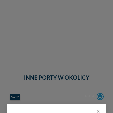
INNE PORTY W OKOLICY
SWJM
×