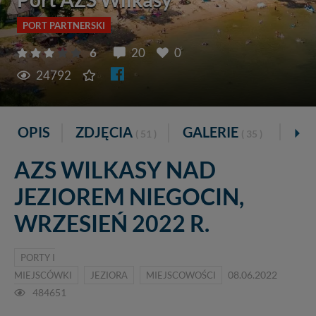
PORT PARTNERSKI
6
20
0
24792
OPIS
ZDJĘCIA
GALERIE
VR
( 51 )
( 35 )
AZS WILKASY NAD
JEZIOREM NIEGOCIN,
WRZESIEŃ 2022 R.
PORTY I
MIEJSCÓWKI
JEZIORA
MIEJSCOWOŚCI
08.06.2022
484651