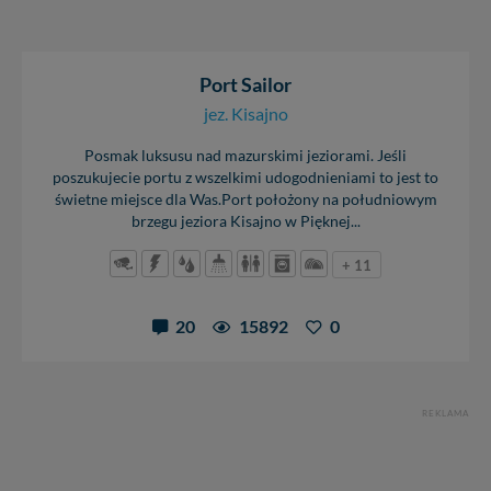
Port Sailor
jez. Kisajno
Posmak luksusu nad mazurskimi jeziorami. Jeśli
poszukujecie portu z wszelkimi udogodnieniami to jest to
świetne miejsce dla Was.Port położony na południowym
brzegu jeziora Kisajno w Pięknej...
+ 11
20
15892
0
REKLAMA