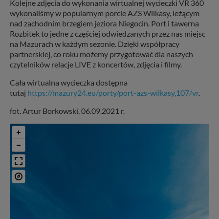
Kolejne zdjęcia do wykonania wirtualnej wycieczki VR 360
wykonaliśmy w popularnym porcie AZS Wilkasy, leżącym
nad zachodnim brzegiem jeziora Niegocin. Port i tawerna
Rozbitek to jedne z częściej odwiedzanych przez nas miejsc
na Mazurach w każdym sezonie. Dzięki współpracy
partnerskiej, co roku możemy przygotować dla naszych
czytelników relacje LIVE z koncertów, zdjęcia i filmy.
Cała wirtualna wycieczka dostępna
tutaj
https://mazury24.eu/porty/port-azs-wilkasy,107/vr
.
fot. Artur Borkowski, 06.09.2021 r.