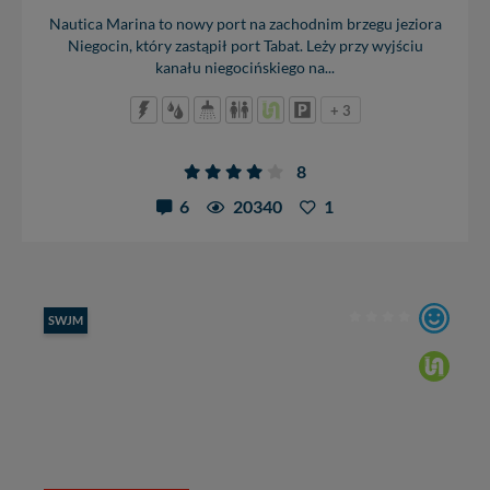
Nautica Marina to nowy port na zachodnim brzegu jeziora
Niegocin, który zastąpił port Tabat. Leży przy wyjściu
kanału niegocińskiego na...
+ 3
8
6
20340
1
SWJM