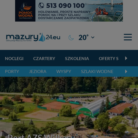
°
20
Giżycko
NOCLEGI
CZARTERY
SZKOLENIA
OFERTY SPECJALN
PORTY
JEZIORA
WYSPY
SZLAKI WODNE
SZLAK
Port AZS Wilkasy