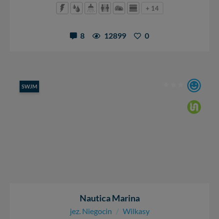
danych, zażądać ich poprawienia lub usunięcia,
+ 14
zabronić ich przetwarzania. Pamiętaj jednak, że nie
zawsze jest możliwe techniczne zrealizowanie Twoich
8
12899
0
praw w odniesieniu do informacji zawartych w plikach
cookies. Twoja przeglądarka umożliwia Ci skasowanie
tych plików - w pewnych przypadkach nie możemy tego
zrobić za Ciebie.
Dziękujemy, i życzmy miłego odkrywania Mazur na
SWJM
nowo...
Nautica Marina
jez. Niegocin
/
Wilkasy