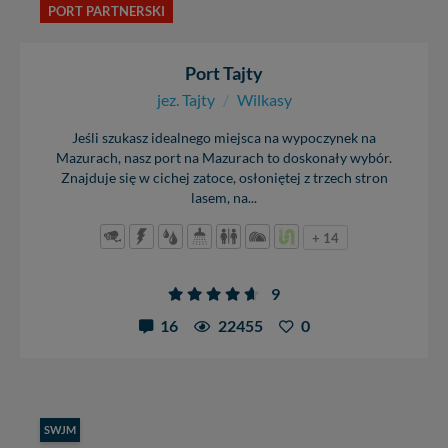
PORT PARTNERSKI
Port Tajty
jez. Tajty
/
Wilkasy
Jeśli szukasz idealnego miejsca na wypoczynek na
Mazurach, nasz port na Mazurach to doskonały wybór.
Znajduje się w cichej zatoce, osłoniętej z trzech stron
lasem, na...
+ 14
9
16
22455
0
SWJM