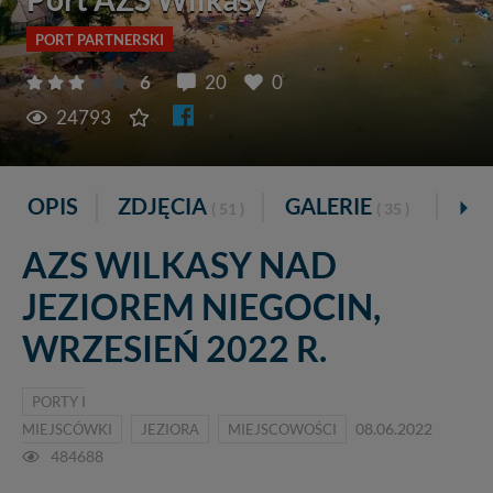
PORT PARTNERSKI
6
20
0
24793
OPIS
ZDJĘCIA
GALERIE
VR
( 51 )
( 35 )
AZS WILKASY NAD
JEZIOREM NIEGOCIN,
WRZESIEŃ 2022 R.
PORTY I
MIEJSCÓWKI
JEZIORA
MIEJSCOWOŚCI
08.06.2022
484688