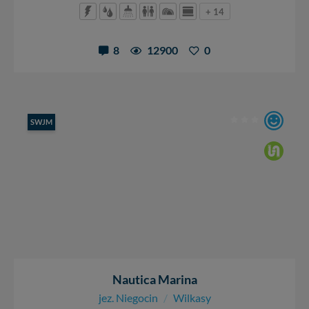
danych, zażądać ich poprawienia lub usunięcia,
+ 14
zabronić ich przetwarzania. Pamiętaj jednak, że nie
zawsze jest możliwe techniczne zrealizowanie Twoich
8
12900
0
praw w odniesieniu do informacji zawartych w plikach
cookies. Twoja przeglądarka umożliwia Ci skasowanie
tych plików - w pewnych przypadkach nie możemy tego
zrobić za Ciebie.
Dziękujemy, i życzmy miłego odkrywania Mazur na
SWJM
nowo...
Nautica Marina
jez. Niegocin
/
Wilkasy