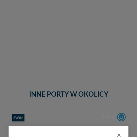
INNE PORTY W OKOLICY
SWJM
×