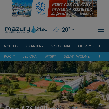
°
20
Giżycko
NOCLEGI
CZARTERY
SZKOLENIA
OFERTY SPECJALN
PORTY
JEZIORA
WYSPY
SZLAKI WODNE
SZLAK
Port AZS Wilkasy