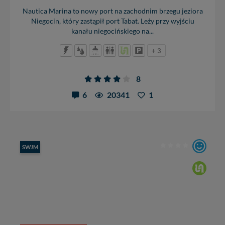
Nautica Marina to nowy port na zachodnim brzegu jeziora
Niegocin, który zastąpił port Tabat. Leży przy wyjściu
kanału niegocińskiego na...
+ 3
8
6
20341
1
SWJM