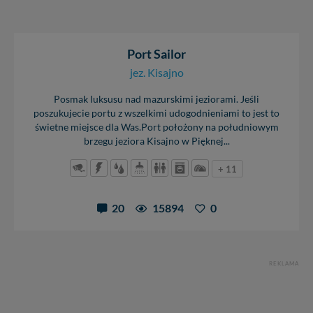
Port Sailor
jez. Kisajno
Posmak luksusu nad mazurskimi jeziorami. Jeśli
poszukujecie portu z wszelkimi udogodnieniami to jest to
świetne miejsce dla Was.Port położony na południowym
brzegu jeziora Kisajno w Pięknej...
+ 11
20
15894
0
REKLAMA