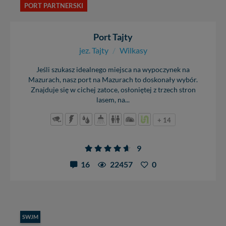
PORT PARTNERSKI
Port Tajty
jez. Tajty
/
Wilkasy
Jeśli szukasz idealnego miejsca na wypoczynek na
Mazurach, nasz port na Mazurach to doskonały wybór.
Znajduje się w cichej zatoce, osłoniętej z trzech stron
lasem, na...
+ 14
9
16
22457
0
SWJM