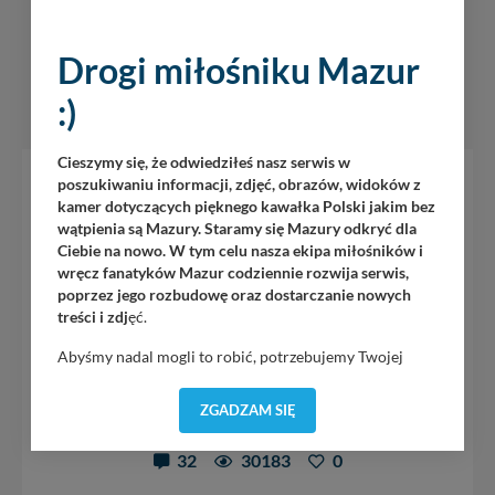
Drogi miłośniku Mazur
:)
PORT PARTNERSKI
Cieszymy się, że odwiedziłeś nasz serwis w
Port PTTK Wilkasy
poszukiwaniu informacji, zdjęć, obrazów, widoków z
kamer dotyczących pięknego kawałka Polski jakim bez
jez. Niegocin
/
Wilkasy
wątpienia są Mazury. Staramy się Mazury odkryć dla
Ciebie na nowo. W tym celu nasza ekipa miłośników i
Port usytuowany jest na zachodnim brzegu jeziora
wręcz fanatyków Mazur codziennie rozwija serwis,
Niegocin i podobnie jak wcześniej opisywany port posiada
poprzez jego rozbudowę oraz dostarczanie nowych
pełną bazę mediów dla jachtów i jachtów motorowych.
treści i zdj
ęć.
Żeglarze cumujący w...
Abyśmy nadal mogli to robić, potrzebujemy Twojej
+ 21
zgody, dzięki której, będziemy mogli elementy serwisu
dostosować do Twoich preferencji. Twoje dane (w tym
ZGADZAM SIĘ
pliki cookies) będą zapisywane w celu usprawnienia
9
serwisu (zapamiętywanie pozycji na mapach, ostatnie
32
30183
0
wyszukania, ulubione miejsca, logowania, itp).
Bezpieczeństwo Twoich danych jest dla nas