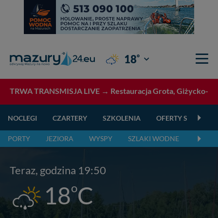
°
18
Giżycko
TRWA TRANSMISJA LIVE →
Restauracja Grota, Giżycko- tr
NOCLEGI
CZARTERY
SZKOLENIA
OFERTY SPECJALN
PORTY
JEZIORA
WYSPY
SZLAKI WODNE
SZLAK
Teraz, godzina 19:50
o
18
C