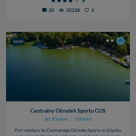
8
20
35228
2
SWJM
Centralny Ośrodek Sportu COS
jez. Kisajno
/
Giżycko
Port należący do Centralnego Ośrodka Sportu w Giżycku,