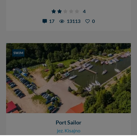
4
17
13113
0
SWJM
Port Sailor
jez. Kisajno