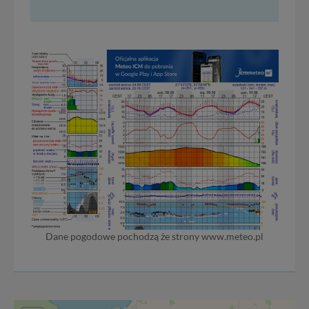
Dane pogodowe pochodzą że strony www.meteo.pl