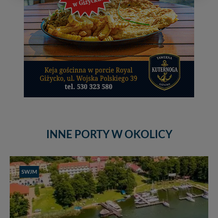
wyszukania, ulubione miejsca, logowania, itp).
Bezpieczeństwo Twoich danych jest dla nas
priorytetowe, bez poinformowania Ciebie nie będziemy
zmieniać zakresu naszych uprawnień. Twoje dane są u
nas bezpieczne, jeśli masz wątpliwości co do naszych
intencji, zawsze możesz wycofać swoją zgodę. Więcej
informacji uzyskach w naszej
Polityce Prywatności
.
Klikając znak X lub przycisk PRZEJDŹ DO SERWISU
wyrażasz zgodę na przetwarzanie Twoich danych.
Nasz serwis nie wykorzystuje oraz nie udostępnia
Twoich danych innym podmiotom oraz osobom
trzecim. Wyjątkiem jest sytuacja, gdy przekazanie
Twoich danych jest elementem usługi (przekazanie
INNE PORTY W OKOLICY
danych z formularza kontaktowego, przekazanie danych
w przypadku rezerwacji usług typu: nocleg, czartery,
itp). Więcej informacji o zasadach i funkcjonalności
serwisu w
Regulaminie Serwisu
.
SWJM
Administratorem Twoich danych jest: Agencja
Reklamowa Kreacja Monika Borkowska, z siedzibą ul.
Wiejska 17, 11-500 Giżycko. Możesz z nami
skontaktować się za pośrednictwem tej
strony
.