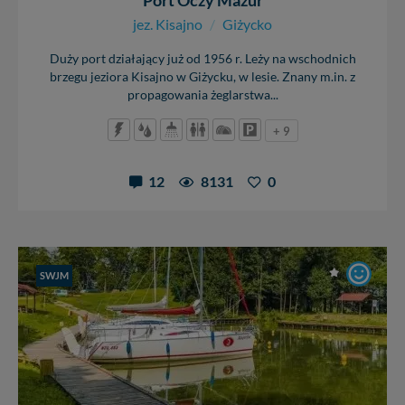
Port Oczy Mazur
jez. Kisajno
/
Giżycko
Duży port działający już od 1956 r. Leży na wschodnich
brzegu jeziora Kisajno w Giżycku, w lesie. Znany m.in. z
propagowania żeglarstwa...
+ 9
12
8131
0
SWJM