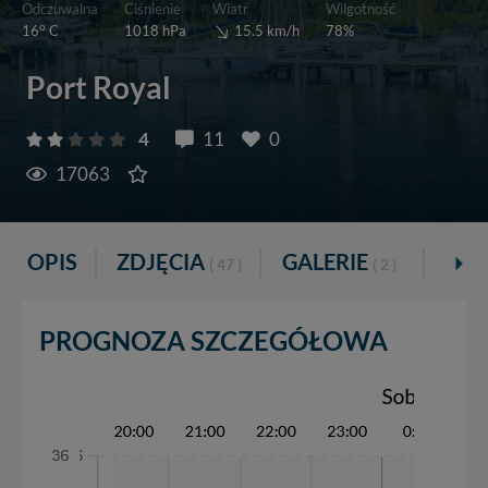
Wiatr
Odczuwalna
Ciśnienie
Wilgotność
o
15.5 km/h
16
C
1018 hPa
78%
Port Royal
4
11
0
17063
OPIS
ZDJĘCIA
GALERIE
VID
( 47 )
( 2 )
PROGNOZA SZCZEGÓŁOWA