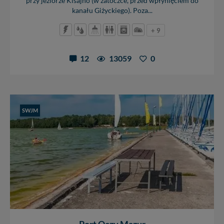
przy jeziorze Kisajno (w zatoczce, przed wpłynięciem do
kanału Giżyckiego). Poza...
+ 9
12
13059
0
SWJM