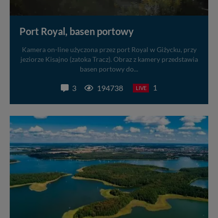
Port Royal, basen portowy
Kamera on-line użyczona przez port Royal w Giżycku, przy
jeziorze Kisajno (zatoka Tracz). Obraz z kamery przedstawia
basen portowy do...
1
3
194738
LIVE