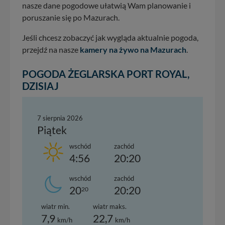
nasze dane pogodowe ułatwią Wam planowanie i
poruszanie się po Mazurach.
Jeśli chcesz zobaczyć jak wygląda aktualnie pogoda,
przejdź na nasze
kamery na żywo na Mazurach
.
POGODA ŻEGLARSKA PORT ROYAL,
DZISIAJ
7 sierpnia 2026
Piątek
wschód
zachód
4:56
20:20
wschód
zachód
20
20:20
20
wiatr min.
wiatr maks.
7,9
22,7
km/h
km/h