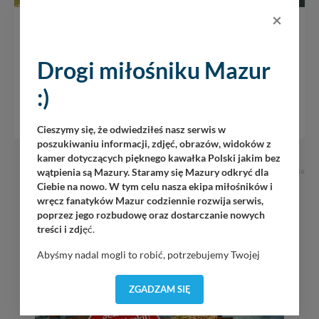
×
Giżycko
Drogi miłośniku Mazur
Giżycko jest największym i najbardziej różnorodnym
miastem na Szlaku Wielkich Jezior. Od lat spiera się z
:)
Mikołajkami o miano letniej/ żeglarskiej stolicy Mazur. W
Giżycku i okolicach...
Cieszymy się, że odwiedziłeś nasz serwis w
poszukiwaniu informacji, zdjęć, obrazów, widoków z
kamer dotyczących pięknego kawałka Polski jakim bez
wątpienia są Mazury. Staramy się Mazury odkryć dla
REKLAMA
Ciebie na nowo. W tym celu nasza ekipa miłośników i
wręcz fanatyków Mazur codziennie rozwija serwis,
poprzez jego rozbudowę oraz dostarczanie nowych
treści i zdj
ęć.
Abyśmy nadal mogli to robić, potrzebujemy Twojej
zgody, dzięki której, będziemy mogli elementy serwisu
dostosować do Twoich preferencji. Twoje dane (w tym
ZGADZAM SIĘ
pliki cookies) będą zapisywane w celu usprawnienia
serwisu (zapamiętywanie pozycji na mapach, ostatnie