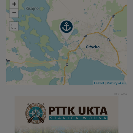
+
−
Leaflet
|
Mazury24.eu
REKLAMA