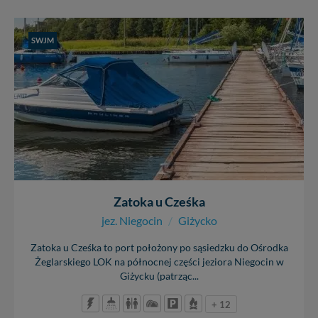
SWJM
Zatoka u Cześka
jez. Niegocin
/
Giżycko
Zatoka u Cześka to port położony po sąsiedzku do Ośrodka
Żeglarskiego LOK na północnej części jeziora Niegocin w
Giżycku (patrząc...
+ 12