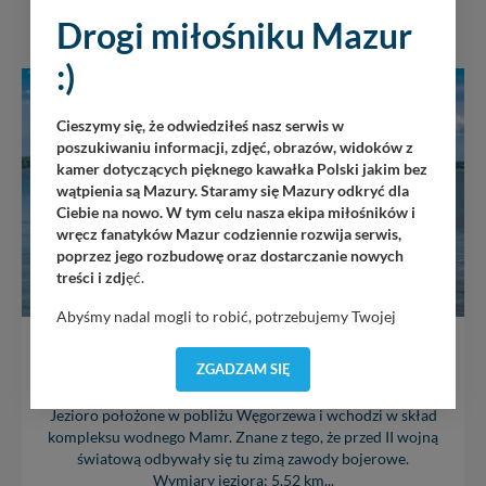
Drogi miłośniku Mazur
:)
Cieszymy się, że odwiedziłeś nasz serwis w
poszukiwaniu informacji, zdjęć, obrazów, widoków z
kamer dotyczących pięknego kawałka Polski jakim bez
wątpienia są Mazury. Staramy się Mazury odkryć dla
Ciebie na nowo. W tym celu nasza ekipa miłośników i
wręcz fanatyków Mazur codziennie rozwija serwis,
poprzez jego rozbudowę oraz dostarczanie nowych
treści i zdj
ęć.
Abyśmy nadal mogli to robić, potrzebujemy Twojej
zgody, dzięki której, będziemy mogli elementy serwisu
jezioro Święcajty
dostosować do Twoich preferencji. Twoje dane (w tym
ZGADZAM SIĘ
pliki cookies) będą zapisywane w celu usprawnienia
serwisu (zapamiętywanie pozycji na mapach, ostatnie
Jezioro położone w pobliżu Węgorzewa i wchodzi w skład
wyszukania, ulubione miejsca, logowania, itp).
kompleksu wodnego Mamr. Znane z tego, że przed II wojną
Bezpieczeństwo Twoich danych jest dla nas
światową odbywały się tu zimą zawody bojerowe.
priorytetowe, bez poinformowania Ciebie nie będziemy
Wymiary jeziora: 5,52 km...