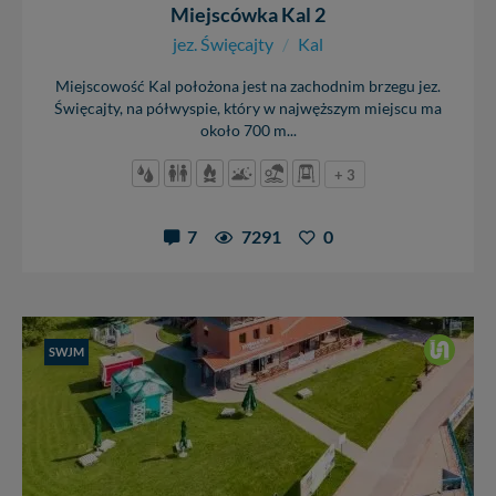
Miejscówka Kal 2
jez. Święcajty
/
Kal
Miejscowość Kal położona jest na zachodnim brzegu jez.
Święcajty, na półwyspie, który w najwęższym miejscu ma
około 700 m...
+ 3
7
7291
0
SWJM