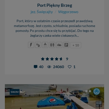
Port Piękny Brzeg
jez. Święcajty
/
Węgorzewo
Port, który w ostatnim czasie przeszedł prawdziwą
metamorfozę. Jest czysto, schludnie, posiada ruchome
pomosty. Po prostu chce się tu przybijać. Do tego na
żeglarzy czeka wiele ciekawych...
+ 10
9
40
24060
1
SWJM