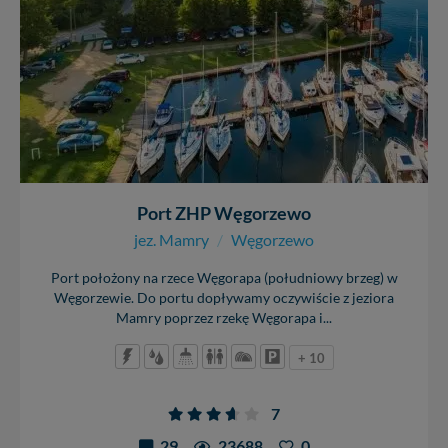
Port ZHP Węgorzewo
jez. Mamry
/
Węgorzewo
Port położony na rzece Węgorapa (południowy brzeg) w
Węgorzewie. Do portu dopływamy oczywiście z jeziora
Mamry poprzez rzekę Węgorapa i...
+ 10
7
29
23688
0