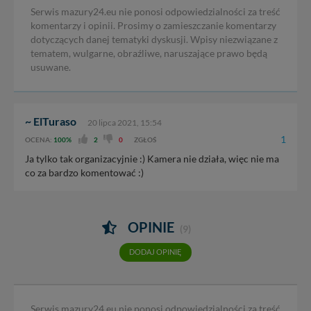
Serwis mazury24.eu nie ponosi odpowiedzialności za treść
komentarzy i opinii. Prosimy o zamieszczanie komentarzy
dotyczących danej tematyki dyskusji. Wpisy niezwiązane z
tematem, wulgarne, obraźliwe, naruszające prawo będą
usuwane.
~ ElTuraso
20 lipca 2021, 15:54
1
OCENA:
100%
2
0
ZGŁOŚ
Ja tylko tak organizacyjnie :) Kamera nie działa, więc nie ma
co za bardzo komentować :)
OPINIE
(9)
DODAJ OPINIĘ
Serwis mazury24.eu nie ponosi odpowiedzialności za treść