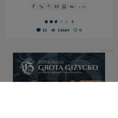
+ 10
5
15
14664
0
REKLAMA