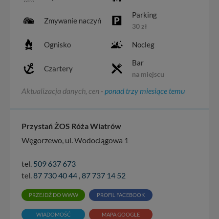
Parking
Zmywanie naczyń
30 zł
Ognisko
Nocleg
Bar
Czartery
na miejscu
Aktualizacja danych, cen -
ponad trzy miesiące temu
Przystań ŻOS Róża Wiatrów
Węgorzewo, ul. Wodociągowa 1
tel.
509 637 673
tel.
87 730 40 44
,
87 737 14 52
PRZEJDŹ DO WWW
PROFIL FACEBOOK
WIADOMOŚĆ
MAPA GOOGLE