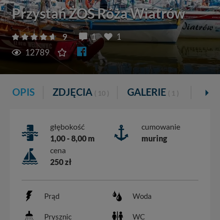
Przystań ŻOS Róża Wiatrów
9
1
1
12789
OPIS
ZDJĘCIA
GALERIE
VID
( 10 )
( 1 )
głębokość
cumowanie
1,00 - 8,00 m
muring
cena
250 zł
Prąd
Woda
Prysznic
WC