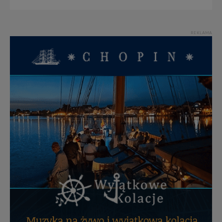
zabronić ich przetwarzania. Pamiętaj jednak, że nie
zawsze jest możliwe techniczne zrealizowanie Twoich
praw w odniesieniu do informacji zawartych w plikach
cookies. Twoja przeglądarka umożliwia Ci skasowanie
REKLAMA
tych plików - w pewnych przypadkach nie możemy tego
zrobić za Ciebie.
Dziękujemy, i życzmy miłego odkrywania Mazur na
nowo...