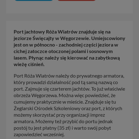
Port jachtowy Róża Wiatrów znajduje się na
jeziorze Święcajty w Węgorzewie. Umiejscowiony
jest on w północno - zachodniej części jeziora w
cichej zatoczce otoczonej polami i sosnowym
lasem. Płynąc należy się kierować na zabytkową
wieżę ciśnień.
Port Róża Wiatrów należy do prywatnego armatora,
który prowadzi działalność pod tą samą nazwą co
port. Zajmuje się czarterem jachtów. To już właściwie
obrzeża Węgorzewa. Można więc powiedzieć, że
cumujemy praktycznie w mieście. Znajduje się tu
Żeglarski Ośrodek Szkoleniowy oraz port, z których
możemy skorzystać przy organizacji imprez
armatora. Możemy też przybić do portu jednak
postój tu jest płatny (35 zł) i warto swój pobyt
zapowiedzieć wcześniej.