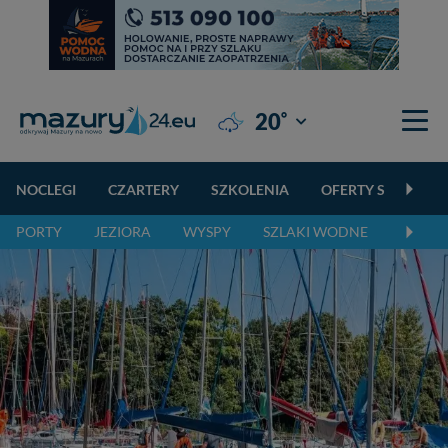
°
20
Giżycko
NOCLEGI
CZARTERY
SZKOLENIA
OFERTY SPECJALN
PORTY
JEZIORA
WYSPY
SZLAKI WODNE
SZLAK