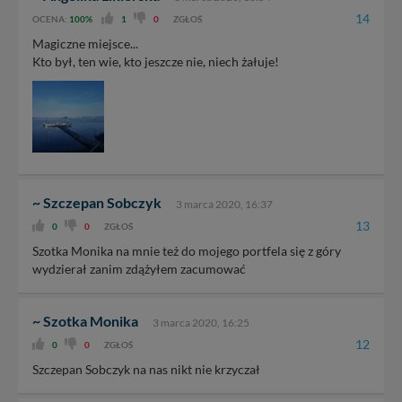
14
OCENA:
100%
1
0
ZGŁOŚ
Magiczne miejsce...
Kto był, ten wie, kto jeszcze nie, niech żałuje!
~ Szczepan Sobczyk
3 marca 2020, 16:37
13
0
0
ZGŁOŚ
Szotka Monika na mnie też do mojego portfela się z góry
wydzierał zanim zdążyłem zacumować
~ Szotka Monika
3 marca 2020, 16:25
12
0
0
ZGŁOŚ
Szczepan Sobczyk na nas nikt nie krzyczał