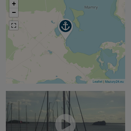
+
−
Leaflet
|
Mazury24.eu