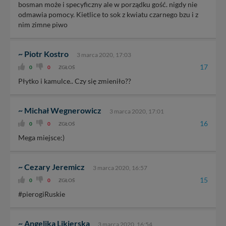
bosman może i specyficzny ale w porządku gość. nigdy nie
odmawia pomocy. Kietlice to sok z kwiatu czarnego bzu i z
nim zimne piwo
~ Piotr Kostro
3 marca 2020, 17:03
17
0
0
ZGŁOŚ
Płytko i kamulce.. Czy się zmieniło??
~ Michał Wegnerowicz
3 marca 2020, 17:01
16
0
0
ZGŁOŚ
Mega miejsce:)
~ Cezary Jeremicz
3 marca 2020, 16:57
15
0
0
ZGŁOŚ
#pierogiRuskie
~ Angelika Likierska
3 marca 2020, 16:54