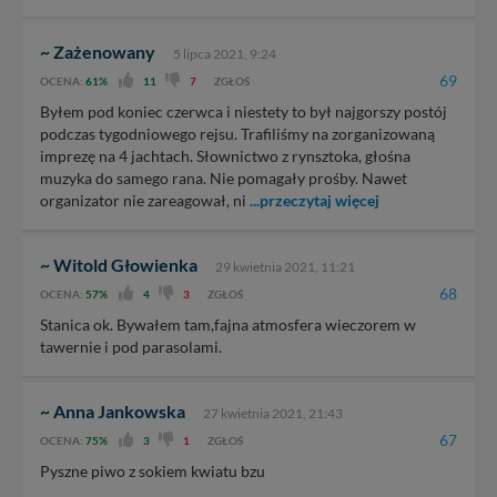
~ Zażenowany
5 lipca 2021, 9:24
69
OCENA:
61%
11
7
ZGŁOŚ
Byłem pod koniec czerwca i niestety to był najgorszy postój
podczas tygodniowego rejsu. Trafiliśmy na zorganizowaną
imprezę na 4 jachtach. Słownictwo z rynsztoka, głośna
muzyka do samego rana. Nie pomagały prośby. Nawet
organizator nie zareagował, ni
...przeczytaj więcej
~ Witold Głowienka
29 kwietnia 2021, 11:21
68
OCENA:
57%
4
3
ZGŁOŚ
Stanica ok. Bywałem tam,fajna atmosfera wieczorem w
tawernie i pod parasolami.
~ Anna Jankowska
27 kwietnia 2021, 21:43
67
OCENA:
75%
3
1
ZGŁOŚ
Pyszne piwo z sokiem kwiatu bzu