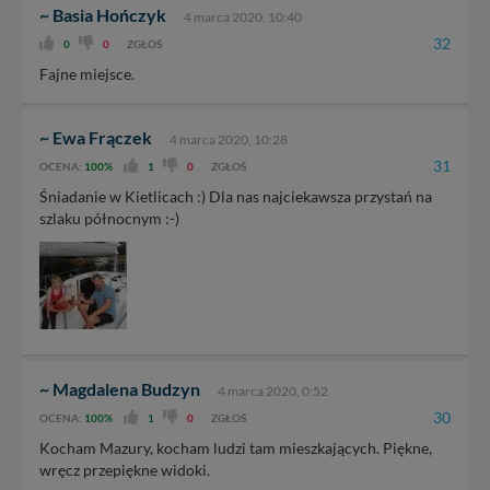
~ Basia Hończyk
4 marca 2020, 10:40
32
0
0
ZGŁOŚ
Fajne miejsce.
~ Ewa Frączek
4 marca 2020, 10:28
31
OCENA:
100%
1
0
ZGŁOŚ
Śniadanie w Kietlicach :) Dla nas najciekawsza przystań na
szlaku północnym :-)
~ Magdalena Budzyn
4 marca 2020, 0:52
30
OCENA:
100%
1
0
ZGŁOŚ
Kocham Mazury, kocham ludzi tam mieszkających. Piękne,
wręcz przepiękne widoki.