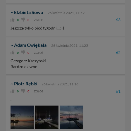
~ Elżbieta Sowa
26 kwietnia 2021, 11:59
63
0
0
ZGŁOŚ
Jeszcze tylko pięć tygodni....:-)
~ Adam Ćwiękała
26 kwietnia 2021, 11:25
62
0
0
ZGŁOŚ
Grzegorz Kaczyński
Bardzo dziwne
~ Piotr Rębiś
26 kwietnia 2021, 11:16
61
0
0
ZGŁOŚ
.