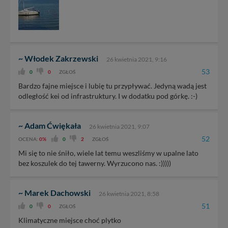
~ Włodek Zakrzewski
26 kwietnia 2021, 9:16
53
0
0
ZGŁOŚ
Bardzo fajne miejsce i lubię tu przypływać. Jedyną wadą jest
odległość kei od infrastruktury. I w dodatku pod górkę. :-)
~ Adam Ćwiękała
26 kwietnia 2021, 9:07
52
OCENA:
0%
0
2
ZGŁOŚ
Mi się to nie śniło, wiele lat temu weszliśmy w upalne lato
bez koszulek do tej tawerny. Wyrzucono nas. :)))))
~ Marek Dachowski
26 kwietnia 2021, 8:58
51
0
0
ZGŁOŚ
Klimatyczne miejsce choć plytko