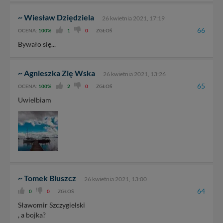
~ Wiesław Dziędziela
26 kwietnia 2021, 17:19
66
OCENA:
100%
1
0
ZGŁOŚ
Bywało się...
~ Agnieszka Zię Wska
26 kwietnia 2021, 13:26
65
OCENA:
100%
2
0
ZGŁOŚ
Uwielbiam
~ Tomek Bluszcz
26 kwietnia 2021, 13:00
64
0
0
ZGŁOŚ
Sławomir Szczygielski
, a bojka?