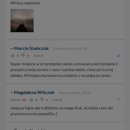
Wrócę napewno
~ Marcin Stańczuk
27 marca 2019, 22:10
8
0
0
ZGŁOŚ
Super miejsce w przystępnej cenie cumowania korzystanie z
prysznica wieczorem i rano i sanitariatów, chociaż trochę
daleko. Klimatyczna tawerna ostatnio z muzyką na żywo.
~ Magdalena Wilczek
8 marca 2019, 18:04
7
OCENA:
0%
0
1
ZGŁOŚ
miejsce fajne ale trafiliśmy na mega tłok...Kolejka rano do
prysznica mnie powaliła ;)