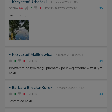
nowo...
~ Krzysztof Urbański
4 marca 2020, 20:06
35
OCENA:
0%
0
1
KOMENTARZ ZGŁOSZONY
Jest moc :-)
~ Krzysztof Malikiewicz
4 marca 2020, 20:04
34
0
0
ZGŁOŚ
Pływałem na tym tangu puchatek po lewej stronie w zeszłym
roku
~ Barbara Bilecka-Kurek
4 marca 2020, 10:40
33
0
0
ZGŁOŚ
Jestem co roku