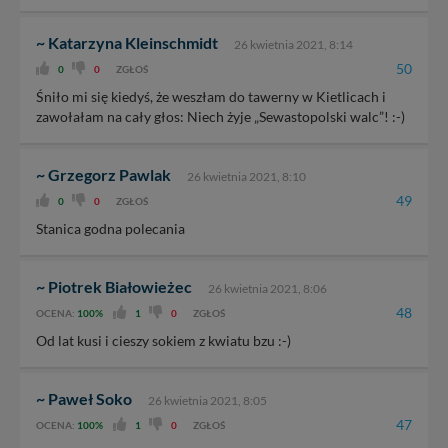
~ Katarzyna Kleinschmidt
26 kwietnia 2021, 8:14
50
0
0
ZGŁOŚ
Śniło mi się kiedyś, że weszłam do tawerny w Kietlicach i
zawołałam na cały głos: Niech żyje „Sewastopolski walc”! :-)
~ Grzegorz Pawlak
26 kwietnia 2021, 8:10
49
0
0
ZGŁOŚ
Stanica godna polecania
~ Piotrek Białowieżec
26 kwietnia 2021, 8:06
48
OCENA:
100%
1
0
ZGŁOŚ
Od lat kusi i cieszy sokiem z kwiatu bzu :-)
~ Paweł Soko
26 kwietnia 2021, 8:05
47
OCENA:
100%
1
0
ZGŁOŚ