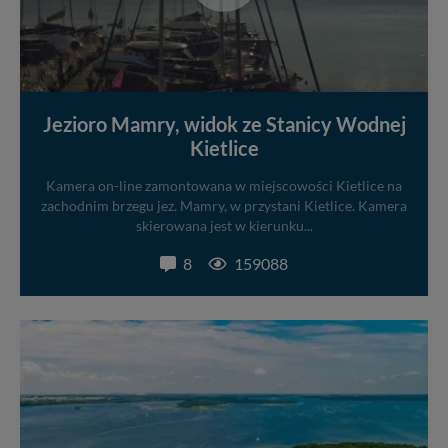
Jezioro Mamry, widok ze Stanicy Wodnej
Kietlice
Kamera on-line zamontowana w miejscowości Kietlice na
zachodnim brzegu jez. Mamry, w przystani Kietlice. Kamera
skierowana jest w kierunku...
8
159088