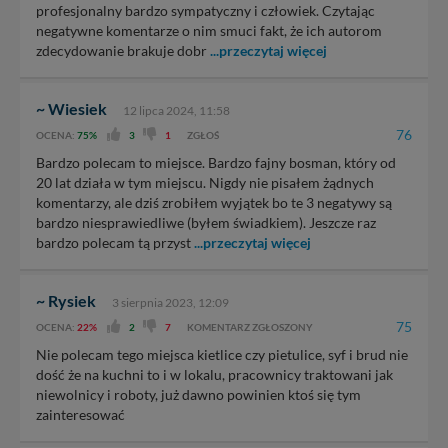
profesjonalny bardzo sympatyczny i człowiek. Czytając
negatywne komentarze o nim smuci fakt, że ich autorom
zdecydowanie brakuje dobr
...przeczytaj więcej
~ Wiesiek
12 lipca 2024, 11:58
76
OCENA:
75%
3
1
ZGŁOŚ
Bardzo polecam to miejsce. Bardzo fajny bosman, który od
20 lat działa w tym miejscu. Nigdy nie pisałem żądnych
komentarzy, ale dziś zrobiłem wyjątek bo te 3 negatywy są
bardzo niesprawiedliwe (byłem świadkiem). Jeszcze raz
bardzo polecam tą przyst
...przeczytaj więcej
~ Rysiek
3 sierpnia 2023, 12:09
75
OCENA:
22%
2
7
KOMENTARZ ZGŁOSZONY
Nie polecam tego miejsca kietlice czy pietulice, syf i brud nie
dość że na kuchni to i w lokalu, pracownicy traktowani jak
niewolnicy i roboty, już dawno powinien ktoś się tym
zainteresować