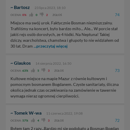
~ Bartosz
23 lipca 2023, 18:10
74
OCENA:
0%
0
2
ZGŁOŚ
Miejsce ma swój urok. Faktycznie Bosman niezniszczalny.
Trafiliśmy na koncert, było bardzo miło... Ale... W porcie stał
jakiś rejs osób dorosłych, ze 4 łódki. Na Neptuna! Takiej
dziczy, warcholstwa, chamstwa i głupoty to nie widziałem od
30 lat. Dram
...przeczytaj więcej
~ Glaukos
14 sierpnia 2022, 16:50
73
OCENA:
63%
5
3
ZGŁOŚ
Kultowe miejsce na mapie Mazur z równie kultowym i
pomocnym bosmanem Bogdanem. Czyste sanitariaty, śliczna
okolica jednak czas oczekiwania na zamówienie w tawernie
wymaga nieraz ogromnej cierpliwości.
~ Tomek W-wa
11 czerwca 2022, 19:08
72
OCENA:
57%
4
3
ZGŁOŚ
Byłem tam 2 razy...Bardzo mi sie podobało a Bosman Bogdan