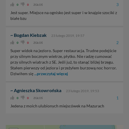
3
0
0
ZGŁOŚ
Jest super. Miejsce na ognisko jest super i w knajpie szociki z
białe bzu
~ Bogdan Kiebzak
23 lutego 2019, 19:57
2
0
0
ZGŁOŚ
Super widok na jezioro. Super restauracja. Trudne podejście
przy silnym bocznym wietrze, płytko. Nie radzę cumować
przy silnych wiatrach z SE. Jeśli już, to stanąć bliżej brzegu.
Stałem pierwszy od jeziora i przeżyłem burzową noc horror.
Dziwiłem się
...przeczytaj więcej
~ Agnieszka Skowrońska
23 lutego 2019, 19:53
1
0
0
ZGŁOŚ
Jedena z moich ulubionych miejscówek na Mazurach