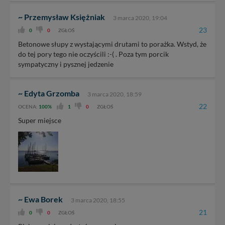
~ Przemysław Księżniak
3 marca 2020, 19:04
23
0
0
ZGŁOŚ
Betonowe słupy z wystającymi drutami to porażka. Wstyd, że
do tej pory tego nie oczyścili :-( . Poza tym porcik
sympatyczny i pysznej jedzenie
~ Edyta Grzomba
3 marca 2020, 18:59
22
OCENA:
100%
1
0
ZGŁOŚ
Super miejsce
~ Ewa Borek
3 marca 2020, 18:55
21
0
0
ZGŁOŚ