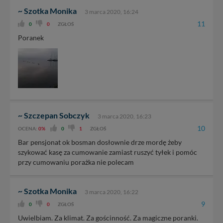
~ Szotka Monika
3 marca 2020, 16:24
11
0
0
ZGŁOŚ
Poranek
~ Szczepan Sobczyk
3 marca 2020, 16:23
10
OCENA:
0%
0
1
ZGŁOŚ
Bar pensjonat ok bosman dosłownie drze mordę żeby
szykować kasę za cumowanie zamiast ruszyć tyłek i pomóc
przy cumowaniu porażka nie polecam
~ Szotka Monika
3 marca 2020, 16:22
9
0
0
ZGŁOŚ
Uwielbiam. Za klimat. Za gościnność. Za magiczne poranki.