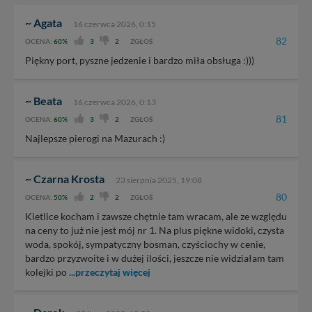
~ Agata
16 czerwca 2026, 0:15
82
OCENA:
60%
3
2
ZGŁOŚ
Piękny port, pyszne jedzenie i bardzo miła obsługa :)))
~ Beata
16 czerwca 2026, 0:13
81
OCENA:
60%
3
2
ZGŁOŚ
Najlepsze pierogi na Mazurach :)
~ Czarna Krosta
23 sierpnia 2025, 19:08
80
OCENA:
50%
2
2
ZGŁOŚ
Kietlice kocham i zawsze chętnie tam wracam, ale ze względu
na ceny to już nie jest mój nr 1. Na plus piękne widoki, czysta
woda, spokój, sympatyczny bosman, czyściochy w cenie,
bardzo przyzwoite i w dużej ilości, jeszcze nie widziałam tam
kolejki po
...przeczytaj więcej