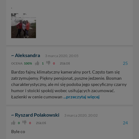
.
~ Aleksandra
3 marca 2020, 20:05
25
OCENA:
100%
1
0
ZGŁOŚ
Bardzo fajny, klimatyczny kameralny port. Często tam się
zatrzymujemy. Piękny pensjonat, pyszne jedzenie. Bosman
charakterystyczny, ale mi się podoba jego specyficzny czarny
humor i stoicki spokój wobec usiłujących zacumować.
Łazienki w cenie cumowan
...przeczytaj więcej
~ Ryszard Polakowski
3 marca 2020, 20:02
24
0
0
ZGŁOŚ
Byle co