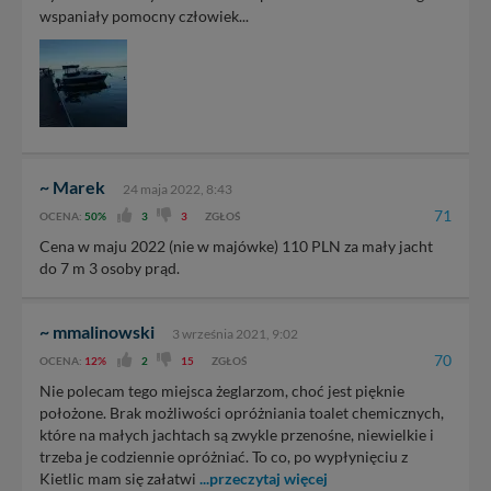
wspaniały pomocny człowiek...
~ Marek
24 maja 2022, 8:43
71
OCENA:
50%
3
3
ZGŁOŚ
Cena w maju 2022 (nie w majówke) 110 PLN za mały jacht
do 7 m 3 osoby prąd.
~ mmalinowski
3 września 2021, 9:02
70
OCENA:
12%
2
15
ZGŁOŚ
Nie polecam tego miejsca żeglarzom, choć jest pięknie
położone. Brak możliwości opróżniania toalet chemicznych,
które na małych jachtach są zwykle przenośne, niewielkie i
trzeba je codziennie opróżniać. To co, po wypłynięciu z
Kietlic mam się załatwi
...przeczytaj więcej