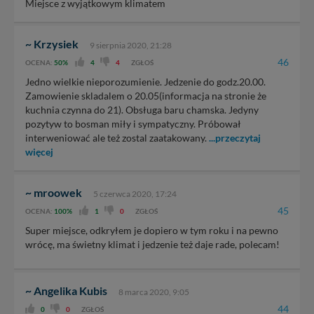
Miejsce z wyjątkowym klimatem
~ Krzysiek
9 sierpnia 2020, 21:28
46
OCENA:
50%
4
4
ZGŁOŚ
Jedno wielkie nieporozumienie. Jedzenie do godz.20.00.
Zamowienie skladalem o 20.05(informacja na stronie że
kuchnia czynna do 21). Obsługa baru chamska. Jedyny
pozytyw to bosman miły i sympatyczny. Próbował
interweniować ale też zostal zaatakowany.
...przeczytaj
więcej
~ mroowek
5 czerwca 2020, 17:24
45
OCENA:
100%
1
0
ZGŁOŚ
Super miejsce, odkryłem je dopiero w tym roku i na pewno
wrócę, ma świetny klimat i jedzenie też daje rade, polecam!
~ Angelika Kubis
8 marca 2020, 9:05
44
0
0
ZGŁOŚ