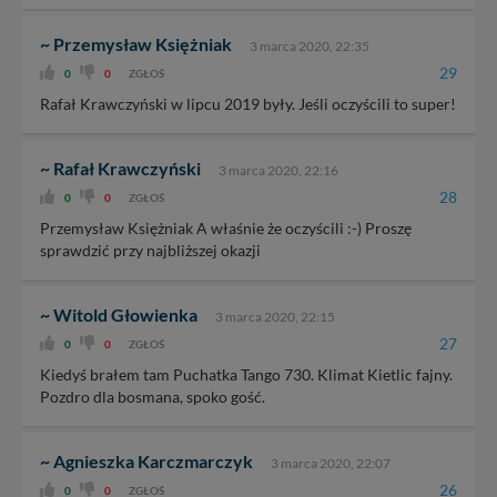
~ Przemysław Księżniak
3 marca 2020, 22:35
29
0
0
ZGŁOŚ
Rafał Krawczyński w lipcu 2019 były. Jeśli oczyścili to super!
~ Rafał Krawczyński
3 marca 2020, 22:16
28
0
0
ZGŁOŚ
Przemysław Księżniak A właśnie że oczyścili :-) Proszę
sprawdzić przy najbliższej okazji
~ Witold Głowienka
3 marca 2020, 22:15
27
0
0
ZGŁOŚ
Kiedyś brałem tam Puchatka Tango 730. Klimat Kietlic fajny.
Pozdro dla bosmana, spoko gość.
~ Agnieszka Karczmarczyk
3 marca 2020, 22:07
26
0
0
ZGŁOŚ