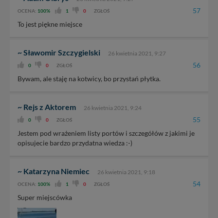
57
OCENA:
100%
1
0
ZGŁOŚ
To jest piękne miejsce
~ Sławomir Szczygielski
26 kwietnia 2021, 9:27
56
0
0
ZGŁOŚ
Bywam, ale staję na kotwicy, bo przystań płytka.
~ Rejs z Aktorem
26 kwietnia 2021, 9:24
55
0
0
ZGŁOŚ
Jestem pod wrażeniem listy portów i szczegółów z jakimi je
opisujecie bardzo przydatna wiedza :-)
~ Katarzyna Niemiec
26 kwietnia 2021, 9:18
54
OCENA:
100%
1
0
ZGŁOŚ
Super miejscówka