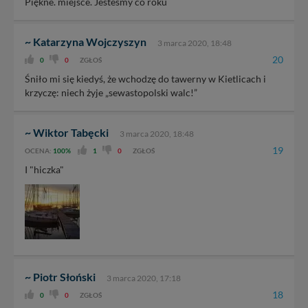
Piękne. miejsce. Jesteśmy co roku
~ Katarzyna Wojczyszyn
3 marca 2020, 18:48
20
0
0
ZGŁOŚ
Śniło mi się kiedyś, że wchodzę do tawerny w Kietlicach i
krzyczę: niech żyje „sewastopolski walc!”
~ Wiktor Tabęcki
3 marca 2020, 18:48
19
OCENA:
100%
1
0
ZGŁOŚ
I "hiczka"
~ Piotr Słoński
3 marca 2020, 17:18
18
0
0
ZGŁOŚ