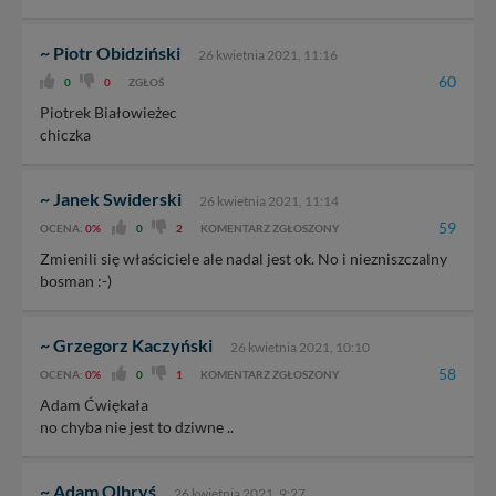
~ Piotr Obidziński
26 kwietnia 2021, 11:16
60
0
0
ZGŁOŚ
Piotrek Białowieżec
chiczka
~ Janek Swiderski
26 kwietnia 2021, 11:14
59
OCENA:
0%
0
2
KOMENTARZ ZGŁOSZONY
Zmienili się właściciele ale nadal jest ok. No i niezniszczalny
bosman :-)
~ Grzegorz Kaczyński
26 kwietnia 2021, 10:10
58
OCENA:
0%
0
1
KOMENTARZ ZGŁOSZONY
Adam Ćwiękała
no chyba nie jest to dziwne ..
~ Adam Olbryś
26 kwietnia 2021, 9:27