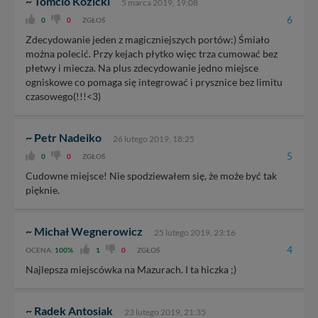
~ Tomcio Kozicki
5 marca 2019, 19:08
6
0
0
ZGŁOŚ
Zdecydowanie jeden z magiczniejszych portów:) Śmiało
można polecić. Przy kejach płytko więc trza cumować bez
płetwy i miecza. Na plus zdecydowanie jedno miejsce
ogniskowe co pomaga się integrować i prysznice bez limitu
czasowego(!!!<3)
~ Petr Nadeiko
26 lutego 2019, 18:25
5
0
0
ZGŁOŚ
Cudowne miejsce! Nie spodziewałem się, że może być tak
pięknie.
~ Michał Wegnerowicz
25 lutego 2019, 23:16
4
OCENA:
100%
1
0
ZGŁOŚ
Najlepsza miejscówka na Mazurach. I ta hiczka ;)
~ Radek Antosiak
23 lutego 2019, 21:35