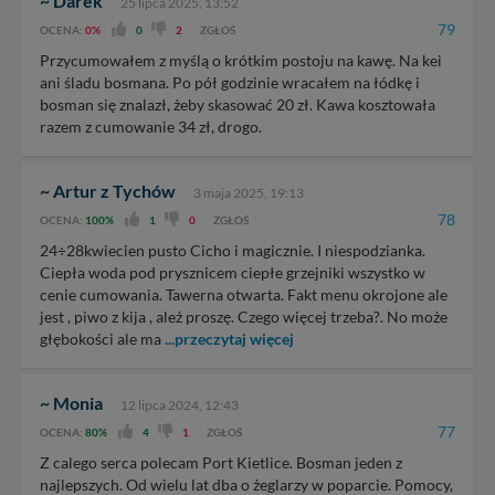
~ Darek
25 lipca 2025, 13:52
79
OCENA:
0%
0
2
ZGŁOŚ
Przycumowałem z myślą o krótkim postoju na kawę. Na kei
ani śladu bosmana. Po pół godzinie wracałem na łódkę i
bosman się znalazł, żeby skasować 20 zł. Kawa kosztowała
razem z cumowanie 34 zł, drogo.
~ Artur z Tychów
3 maja 2025, 19:13
78
OCENA:
100%
1
0
ZGŁOŚ
24÷28kwiecien pusto Cicho i magicznie. I niespodzianka.
Ciepła woda pod prysznicem ciepłe grzejniki wszystko w
cenie cumowania. Tawerna otwarta. Fakt menu okrojone ale
jest , piwo z kija , ależ proszę. Czego więcej trzeba?. No może
głębokości ale ma
...przeczytaj więcej
~ Monia
12 lipca 2024, 12:43
77
OCENA:
80%
4
1
ZGŁOŚ
Z calego serca polecam Port Kietlice. Bosman jeden z
najlepszych. Od wielu lat dba o żeglarzy w poparcie. Pomocy,