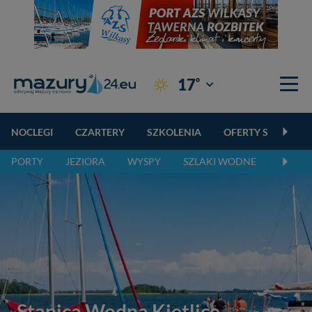
°
17
Giżycko
NOCLEGI
CZARTERY
SZKOLENIA
OFERTY SPECJALN
PORTY
JEZIORA
WYSPY
SZLAKI WODNE
SZLAK
Stanica Wodna Kietlice