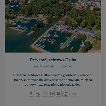
Dziękujemy, i życzmy miłego odkrywania Mazur na
SWJM
nowo...
Przystań jachtowa Dalba
jez. Niegocin
/
Giżycko
Przystań jachtowa Dalba przeszła gruntowny remont -
należy cumować do kei w basenie portowym. Miejsca
cumownicze przy pirsie nie należą do...
+ 4