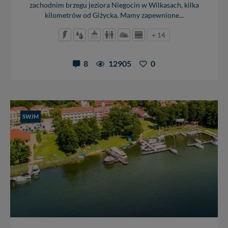
zachodnim brzegu jeziora Niegocin w Wilkasach, kilka
kilometrów od Giżycka. Mamy zapewnione...
+ 14
8
12905
0
SWJM