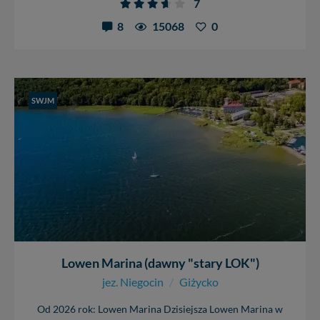
7
8
15068
0
SWJM
Lowen Marina (dawny "stary LOK")
jez. Niegocin
/
Giżycko
Od 2026 rok: Lowen Marina Dzisiejsza Lowen Marina w