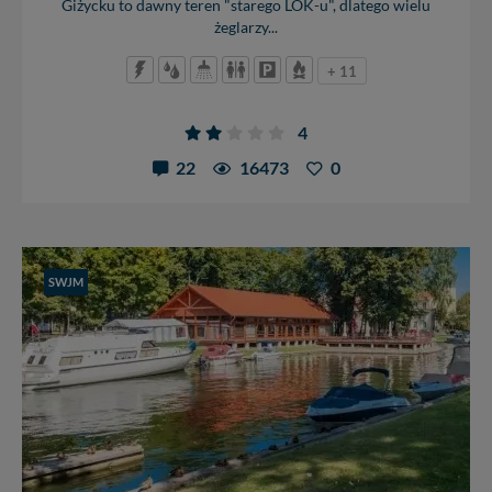
Giżycku to dawny teren "starego LOK-u", dlatego wielu
żeglarzy...
+ 11
4
22
16473
0
SWJM