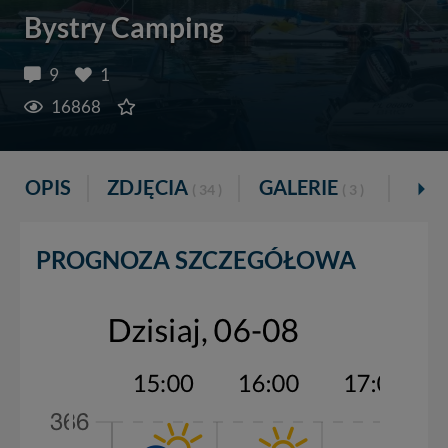
Bystry Camping
9
1
16868
OPIS
ZDJĘCIA
GALERIE
VID
( 34 )
( 3 )
PROGNOZA SZCZEGÓŁOWA