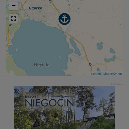
−
Leaflet
|
Mazury24.eu
REKLAMA