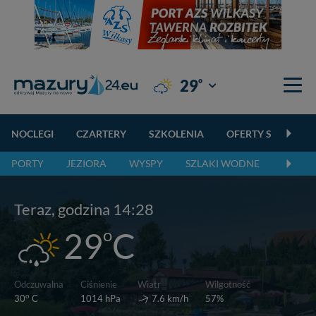
°
29
Giżycko
NOCLEGI
CZARTERY
SZKOLENIA
OFERTY SPECJALN
PORTY
JEZIORA
WYSPY
SZLAKI WODNE
SZLAK
Teraz, godzina 14:28
o
29
C
Wiatr
Odczuwalna
Ciśnienie
Wilgotność
o
7.6 km/h
30
C
1014 hPa
57%