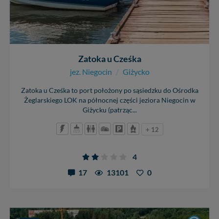
Zatoka u Cześka
jez. Niegocin
/
Giżycko
Zatoka u Cześka to port położony po sąsiedzku do Ośrodka
Żeglarskiego LOK na północnej części jeziora Niegocin w
Giżycku (patrząc...
+ 12
4
17
13101
0