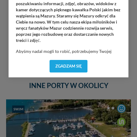
poszukiwaniu informacji, zdjęć, obrazów, widoków z
kamer dotyczących pięknego kawałka Polski jakim bez
wątpienia są Mazury. Staramy się Mazury odkryć dla
Ciebie na nowo. W tym celu nasza ekipa miłośników i
wręcz fanatyków Mazur codziennie rozwija serwis,
poprzez jego rozbudowę oraz dostarczanie nowych
treści i zdj
ęć.
Abyśmy nadal mogli to robić, potrzebujemy Twojej
zgody, dzięki której, będziemy mogli elementy serwisu
dostosować do Twoich preferencji. Twoje dane (w tym
ZGADZAM SIĘ
pliki cookies) będą zapisywane w celu usprawnienia
serwisu (zapamiętywanie pozycji na mapach, ostatnie
wyszukania, ulubione miejsca, logowania, itp).
INNE PORTY W OKOLICY
Bezpieczeństwo Twoich danych jest dla nas
priorytetowe, bez poinformowania Ciebie nie będziemy
zmieniać zakresu naszych uprawnień. Twoje dane są u
nas bezpieczne, jeśli masz wątpliwości co do naszych
SWJM
intencji, zawsze możesz wycofać swoją zgodę. Więcej
informacji uzyskach w naszej
Polityce Prywatności
.
Klikając znak X lub przycisk PRZEJDŹ DO SERWISU
wyrażasz zgodę na przetwarzanie Twoich danych.