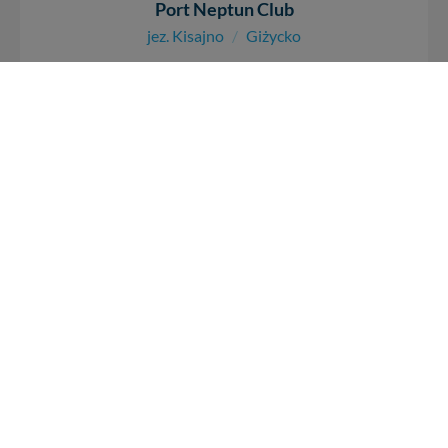
Port Neptun Club
jez. Kisajno
/
Giżycko
Przy porcie trwa inwestycja budowlana, większość
zasobów portu - niedostępnych. Nie polecamy w sezonie
2024. Port ten położony jest w...
+ 8
8
5
14831
0
REKLAMA