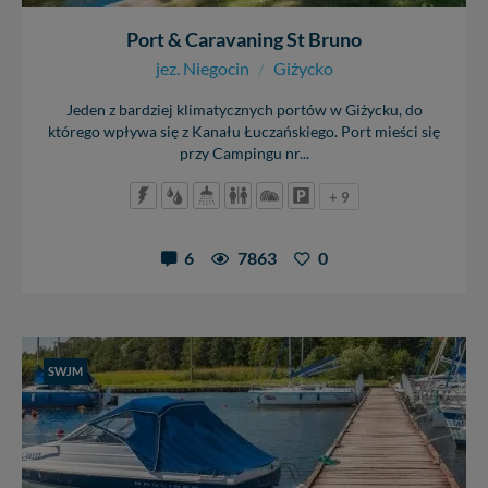
Port & Caravaning St Bruno
jez. Niegocin
/
Giżycko
Jeden z bardziej klimatycznych portów w Giżycku, do
którego wpływa się z Kanału Łuczańskiego. Port mieści się
przy Campingu nr...
+ 9
6
7863
0
SWJM