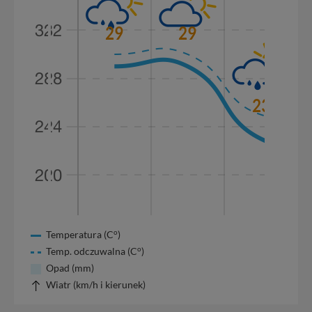
o
Temperatura (C
)
o
Temp. odczuwalna (C
)
Opad (mm)
Wiatr (km/h i kierunek)