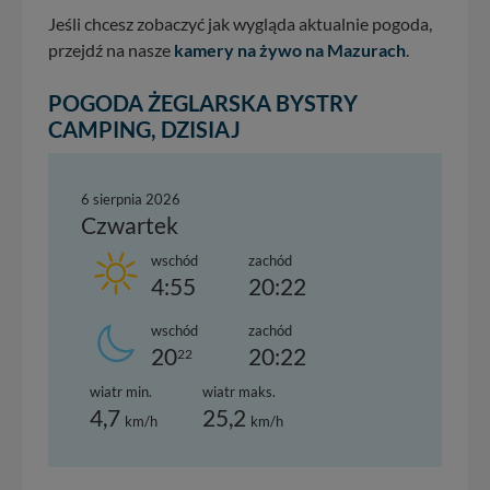
Jeśli chcesz zobaczyć jak wygląda aktualnie pogoda,
przejdź na nasze
kamery na żywo na Mazurach
.
POGODA ŻEGLARSKA BYSTRY
CAMPING, DZISIAJ
6 sierpnia 2026
Czwartek
wschód
zachód
4:55
20:22
wschód
zachód
20
20:22
22
wiatr min.
wiatr maks.
4,7
25,2
km/h
km/h