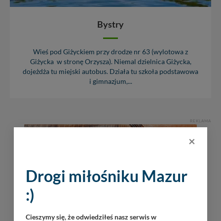
Bystry
Wieś pod Giżyckiem przy drodze nr 63 (wylotowa z
Giżycka w stronę Orzysza). Niemal dzielnica Giżycka,
dojeżdża tu miejski autobus. Działa tu szkoła podstawowa
i gimnazjum,...
REKLAMA
×
Drogi miłośniku Mazur
:)
Cieszymy się, że odwiedziłeś nasz serwis w