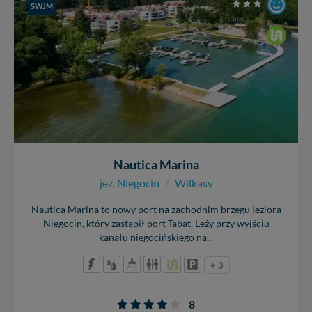
SWJM
Nautica Marina
jez. Niegocin
/
Wilkasy
Nautica Marina to nowy port na zachodnim brzegu jeziora
Niegocin, który zastąpił port Tabat. Leży przy wyjściu
kanału niegocińskiego na...
+ 3
8