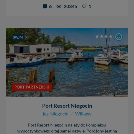
6
20345
1
SWJM
PORT PARTNERSKI
Port Resort Niegocin
jez. Niegocin
/
Wilkasy
Port Resort Niegocin należy do kompleksu
wypoczynkowego o tej samej nazwie. Położony jest na