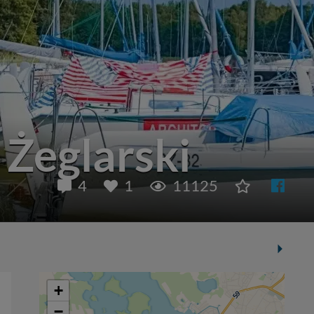
 Żeglarski
4
1
11125
+
−