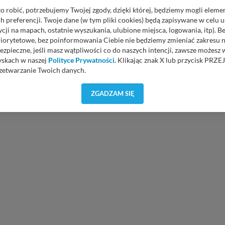
o robić, potrzebujemy Twojej zgody, dzięki której, będziemy mogli eleme
 preferencji. Twoje dane (w tym pliki cookies) będą zapisywane w celu 
cji na mapach, ostatnie wyszukania, ulubione miejsca, logowania, itp). 
priorytetowe, bez poinformowania Ciebie nie będziemy zmieniać zakresu 
ezpieczne, jeśli masz wątpliwości co do naszych intencji, zawsze możesz
yskach w naszej
Polityce Prywatności
. Klikając znak X lub przycisk P
zetwarzanie Twoich danych.
orzystuje oraz nie udostępnia Twoich danych innym podmiotom oraz oso
ZGADZAM SIĘ
cja, gdy przekazanie Twoich danych jest elementem usługi (przekazanie d
anie danych w przypadku rezerwacji usług typu: nocleg, czartery, itp). W
lności serwisu w
Regulaminie Serwisu
.
ch danych jest: Agencja Reklamowa Kreacja Monika Borkowska, z siedzi
sz z nami skontaktować się za pośrednictwem tej
strony
.
sz: zażądać dostępu do swoich danych, zażądać ich poprawienia lub usuni
taj jednak, że nie zawsze jest możliwe techniczne zrealizowanie Twoich 
 w plikach cookies. Twoja przeglądarka umożliwia Ci skasowanie tych p
my tego zrobić za Ciebie.
 miłego odkrywania Mazur na nowo...