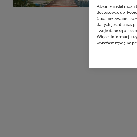
Abyśmy nadal mogli t
dostosować do Twoich
(zapamiętywanie pozy
danych jest dla nas 
Twoje dane są u nas b
Więcej informacji uz
wyrażasz zgodę na pr
Nasz serwis nie wyk
Wyjątkiem jest sytua
kontaktowego, przekaz
zasadach i funkcjona
Administratorem Twoi
11-500 Giżycko. Może
W każdej chwili może
przetwarzania. Pamię
informacji zawartych
przypadkach nie może
Dziękujemy, i życzmy