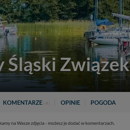
y Śląski Związek
KOMENTARZE
OPINIE
POGODA
( 4 )
zekamy na Wasze zdjęcia - możesz je dodać w komentarzach.