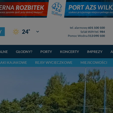
tel. alarmowy
601 100 100
°
24
Y
Giżycko
Szlak WJM tel.
984
Pomoc Wodna
513 090 100
ALNE
GŁODNY?
PORTY
KONCERTY
IMPREZY
A
LAKI KAJAKOWE
REJSY WYCIECZKOWE
MIEJSCOWOŚCI