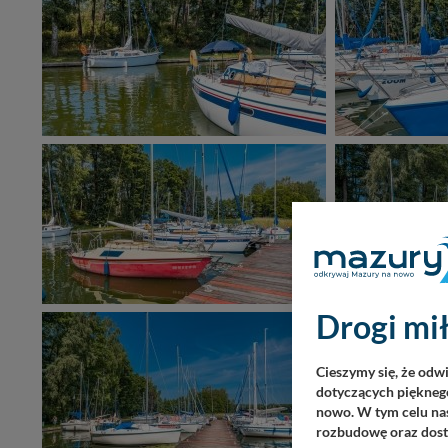
Drogi mił
Cieszymy się, że odw
dotyczących pięknego
nowo. W tym celu nas
rozbudowę oraz dosta