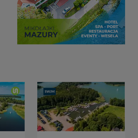
głębokość
SWJM
2,00 - 8,00 m
cumowanie
muring
,
long side
cena
25 zł