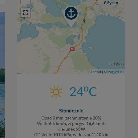
Leaflet
|
Mazury24.eu
o
24
C
Słonecznie
Opad
0 mm
, zachmurzenie
20%
Wiatr
6,5 km/h
, w poryw.
16,6 km/h
Kierunek
SSW
Ciśnienie
1014 hPa
, widoczność
10 km