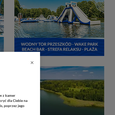
×
ów z kamer
ryć dla Ciebie na
s, poprzez jego