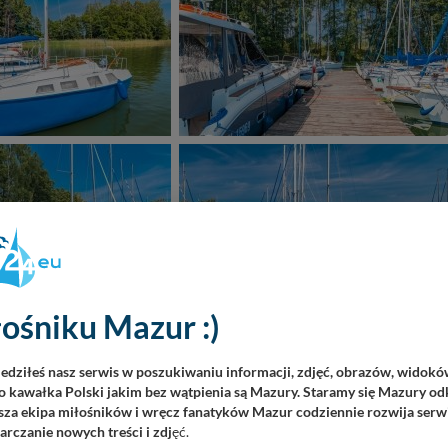
ośniku Mazur :)
iedziłeś nasz serwis w poszukiwaniu informacji, zdjęć, obrazów, widok
 kawałka Polski jakim bez wątpienia są Mazury. Staramy się Mazury odk
za ekipa miłośników i wręcz fanatyków Mazur codziennie rozwija serwi
rczanie nowych treści i zdj
ęć.