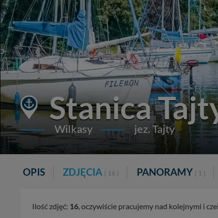
Stanica Tajt
Wilkasy
jez. Tajty
OPIS
ZDJĘCIA
PANORAMY
( 16 )
( 1 )
Ilość zdjęć:
16
, oczywiście pracujemy nad kolejnymi i c