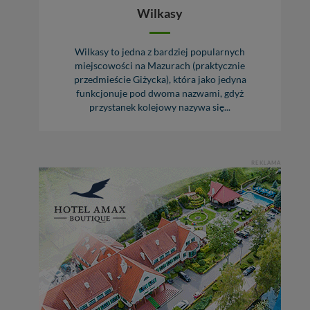
Wilkasy
Wilkasy to jedna z bardziej popularnych
miejscowości na Mazurach (praktycznie
przedmieście Giżycka), która jako jedyna
funkcjonuje pod dwoma nazwami, gdyż
przystanek kolejowy nazywa się...
REKLAMA