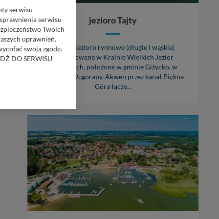
nty serwisu
jezioro Tajty
usprawnienia serwisu
Bezpieczeństwo Twoich
naszych uprawnień.
Tajty to jezioro rynnowe (długie i wąskie)
 wycofać swoją zgodę.
zlokalizowane w Krainie Wielkich Jezior
RZEJDŹ DO SERWISU
Mazurskich, położone w gminie Giżycko, w
dorzeczu Węgorapy. Akwen przez kanał Piękna
bom trzecim.
Góra łączy...
anych z formularza
ięcej informacji o
bą ul. Wiejska 17,
ęcia, zabronić ich
praw w odniesieniu do
lików - w pewnych