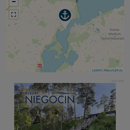
−
Leaflet
|
Mazury24.eu
REKLAMA