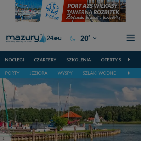
°
20
Giżycko
NOCLEGI
CZARTERY
SZKOLENIA
OFERTY SPECJALN
PORTY
JEZIORA
WYSPY
SZLAKI WODNE
SZLAK