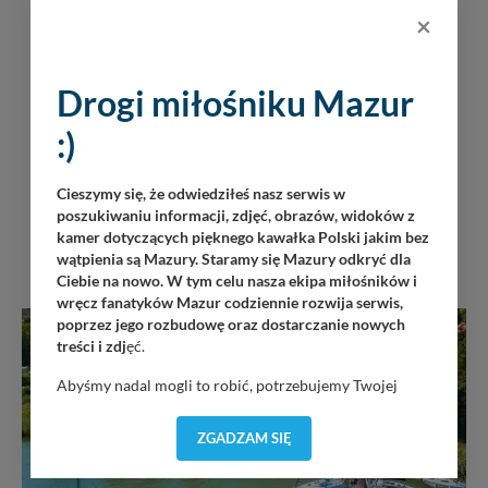
×
Drogi miłośniku Mazur
:)
Cieszymy się, że odwiedziłeś nasz serwis w
poszukiwaniu informacji, zdjęć, obrazów, widoków z
kamer dotyczących pięknego kawałka Polski jakim bez
INNE PORTY W OKOLICY
wątpienia są Mazury. Staramy się Mazury odkryć dla
Ciebie na nowo. W tym celu nasza ekipa miłośników i
wręcz fanatyków Mazur codziennie rozwija serwis,
poprzez jego rozbudowę oraz dostarczanie nowych
SWJM
treści i zdj
ęć.
Abyśmy nadal mogli to robić, potrzebujemy Twojej
zgody, dzięki której, będziemy mogli elementy serwisu
dostosować do Twoich preferencji. Twoje dane (w tym
ZGADZAM SIĘ
pliki cookies) będą zapisywane w celu usprawnienia
serwisu (zapamiętywanie pozycji na mapach, ostatnie