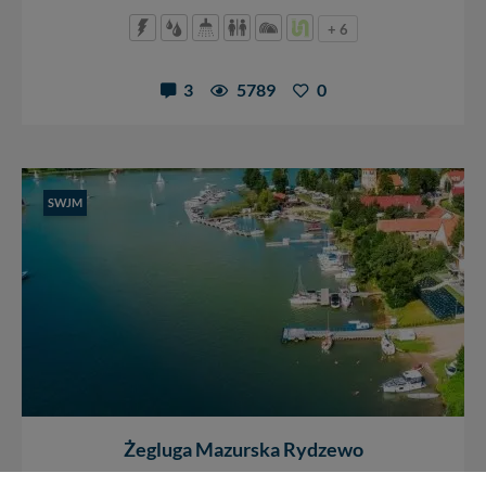
+ 6
3
5789
0
SWJM
Żegluga Mazurska Rydzewo
jez. Boczne
/
Rydzewo