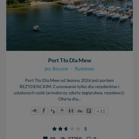
Port Tło Dla Mew
jez. Boczne
/
Rydzewo
Port Tło Dla Mew od Sezonu 2026 jest portem
REZYDENCKIM. Cumowanie tylko dla rezydentów i
ustalonych osób (armatorzy, szkoły żeglarstwa, rezydenci).
Oferta dla...
+ 11
5
49
27750
0