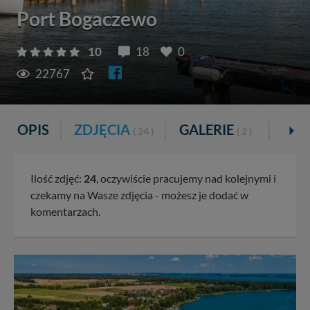
Port Bogaczewo
10
18
0
22767
OPIS
ZDJĘCIA
GALERIE
VID
( 24 )
( 2 )
Ilość zdjęć:
24
, oczywiście pracujemy nad kolejnymi i
czekamy na Wasze zdjęcia - możesz je dodać w
komentarzach.