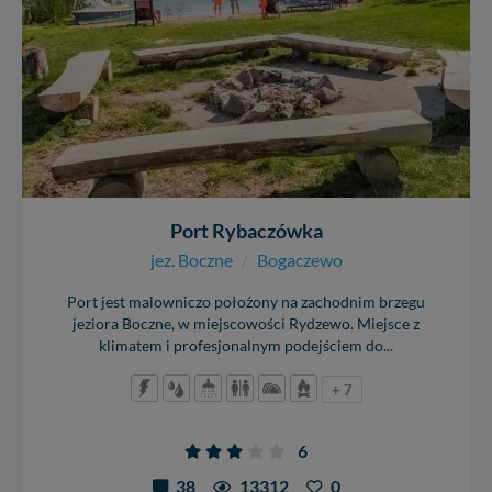
W każdej chwili możesz: zażądać dostępu do swoich
danych, zażądać ich poprawienia lub usunięcia,
zabronić ich przetwarzania. Pamiętaj jednak, że nie
zawsze jest możliwe techniczne zrealizowanie Twoich
praw w odniesieniu do informacji zawartych w plikach
cookies. Twoja przeglądarka umożliwia Ci skasowanie
tych plików - w pewnych przypadkach nie możemy tego
zrobić za Ciebie.
Dziękujemy, i życzmy miłego odkrywania Mazur na
Port Rybaczówka
nowo...
jez. Boczne
/
Bogaczewo
Port jest malowniczo położony na zachodnim brzegu
jeziora Boczne, w miejscowości Rydzewo. Miejsce z
klimatem i profesjonalnym podejściem do...
+ 7
6
38
13312
0