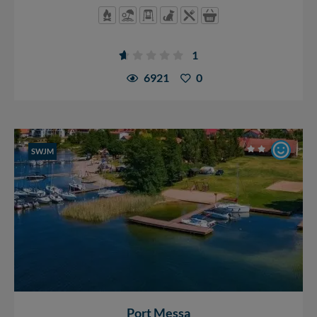
1
6921
0
SWJM
Port Messa