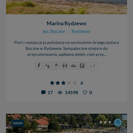
Marina Rydzewo
jez. Boczne
/
Rydzewo
Port i restauracja położona na wschodnim brzegu jeziora
Boczne w Rydzewie. Sympatyczne miejsce do
przycumowania, zadbana zieleń, cień przy...
+ 7
6
17
14598
0
SWJM